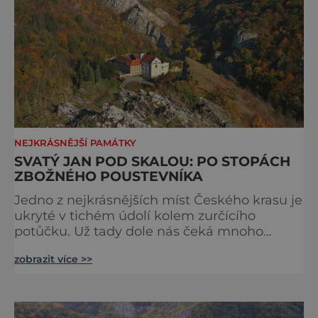
NEJKRÁSNĚJŠÍ PAMÁTKY
SVATÝ JAN POD SKALOU: PO STOPÁCH
ZBOŽNÉHO POUSTEVNÍKA
Jedno z nejkrásnějších míst Českého krasu je
ukryté v tichém údolí kolem zurčícího
potůčku. Už tady dole nás čeká mnoho
historických i přírodních zajímavostí. Teprve
zobrazit více >>
strmý výstup na skálu nahoře nám ale
poskytne ten pravý důkaz o malebnosti
zdejší krajiny. Do krásného zákoutí v Českém
krasu na Berounsku zavítal někdy kolem