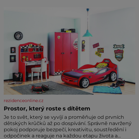
díky stovkám let pečlivého šlechtění se z ní stává
zelenina, bez které si českou zahradu ani
nedokážeme představit. Její příběh je
rezidenceonline.cz
Prostor, který roste s dítětem
Je to svět, který se vyvíjí a proměňuje od prvních
dětských krůčků až po dospívání. Správně navržený
pokoj podporuje bezpečí, kreativitu, soustředění i
odpočinek a reaguje na každou etapu života a