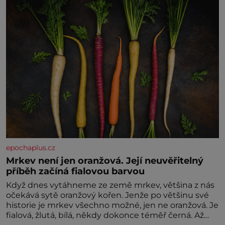
nesvědčilo, brzy jsme zjistili, že
epochaplus.cz
Mrkev není jen oranžová. Její neuvěřitelný
příběh začíná fialovou barvou
Když dnes vytáhneme ze země mrkev, většina z nás
očekává sytě oranžový kořen. Jenže po většinu své
historie je mrkev všechno možné, jen ne oranžová. Je
fialová, žlutá, bílá, někdy dokonce téměř černá. Až