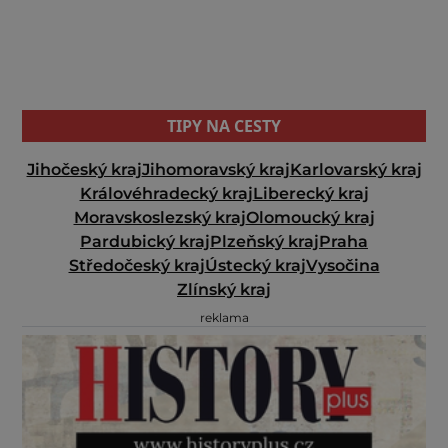
TIPY NA CESTY
Jihočeský kraj
Jihomoravský kraj
Karlovarský kraj
Královéhradecký kraj
Liberecký kraj
Moravskoslezský kraj
Olomoucký kraj
Pardubický kraj
Plzeňský kraj
Praha
Středočeský kraj
Ústecký kraj
Vysočina
Zlínský kraj
reklama