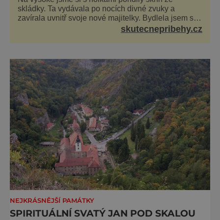
skládky. Ta vydávala po nocích divné zvuky a
zavírala uvnitř svoje nové majitelky. Bydlela jsem se
dvěma kamarádkami a bavilo nás zvelebovat si náš
skutecnepribehy.cz
byt. Skoro denně jsme tahaly domů různé kousky od
babiček nebo z bazaru, jako třeba staré zrcadlo a
obrazy
NEJKRÁSNĚJŠÍ PAMÁTKY
SPIRITUÁLNÍ SVATÝ JAN POD SKALOU