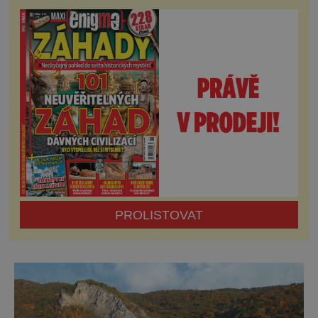
keltských zlatých duhovek! Na světle světa
se po 2000 let objevují nádherné šperky –
zlaté, stříbrné i bronzové šperky, překrásná
zdobená keramika, lékařské nástroje
PROLISTOVAT