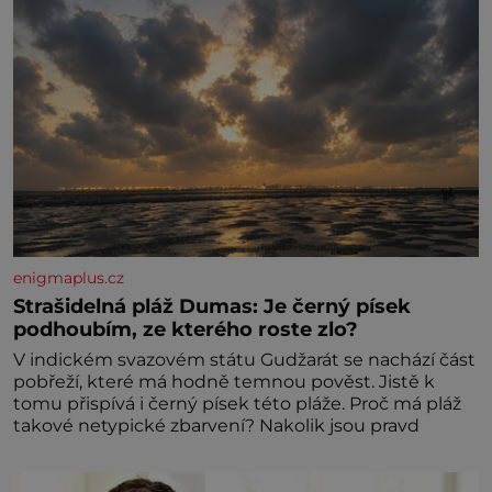
enigmaplus.cz
Strašidelná pláž Dumas: Je černý písek
podhoubím, ze kterého roste zlo?
V indickém svazovém státu Gudžarát se nachází část
pobřeží, které má hodně temnou pověst. Jistě k
tomu přispívá i černý písek této pláže. Proč má pláž
takové netypické zbarvení? Nakolik jsou pravd