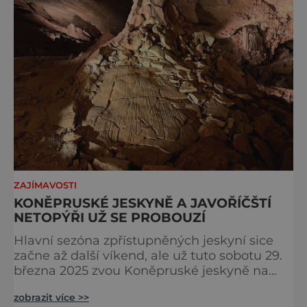
ZAJÍMAVOSTI
KONĚPRUSKÉ JESKYNĚ A JAVOŘÍČŠTÍ
NETOPÝŘI UŽ SE PROBOUZÍ
Hlavní sezóna zpřístupněných jeskyní sice
začne až další víkend, ale už tuto sobotu 29.
března 2025 zvou Koněpruské jeskyně na
Berounsku na Jarní probouzení domu
zobrazit více >>
přírody Českého krasu. Javoříčské jeskyně na