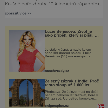
Krušné hoře zhruba 10 kilometrů západním
směrem. Je vysoká 33 metrů a také ona je
zobrazit více >>
otevřena celoročně. Zahlédnout z ní
můžeme i Krkonoše nebo Šumavu. A to nám
zbývá ještě rozhledna Lhotka, za níž ovšem
budeme muset od Berouna opačným
Lucie Benešová: Život je
směrem, i když jen šest kilometrů. Ta vyhlíží
jako příběh, který si píšu. A
musím říct, že se mi to daří
naopak velice moderně, protože je to
Je stále krásná, a navíc kolem
sebe šíří dobrou náladu. Lucie
Benešová (51) má energie na
rozdávání, a tak se kromě hraní
věnuje i své velké rodině a
chalupaření. A to vše s úsměvem.
Když půvabná Luci
nasehvezdy.cz
Železný zázrak z Indie: Proč
tento sloup už 1 600 let
nezná rez?
Představa, že železo musí na dešti
během několika let zrezivět, bere v
Dillí za své. Uprostřed komplexu
Qutb stojí více než sedm metrů
vysoký železný sloup, který už
enigmaplus.cz