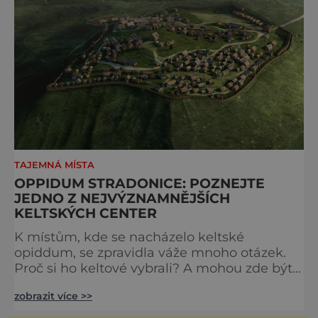
TAJEMNÁ MÍSTA
OPPIDUM STRADONICE: POZNEJTE
JEDNO Z NEJVÝZNAMNĚJŠÍCH
KELTSKÝCH CENTER
K místům, kde se nacházelo keltské
opiddum, se zpravidla váže mnoho otázek.
Proč si ho keltové vybrali? A mohou zde být
stále ukryty dávné cennosti? V roce 1877
zobrazit více >>
vykopal syn hrobníka Libor Lebr ve
Stradonicích poklad – asi 200 mincí,