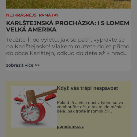
NEJKRÁSNĚJŠÍ PAMÁTKY
KARLŠTEJNSKÁ PROCHÁZKA: I S LOMEM
VELKÁ AMERIKA
Toužíte-li po výletu, jak se patří, vypravte se
na Karlštejnsko! Vlakem můžete dojet přímo
do obce Karlštejn, odkud dojdete až k hradu.
Až absolvujete prohlídku, můžete se vydat
zobrazit více >>
po stezce k lomům Malá a Velká Amerika,
které jsou opředené mnoha pověstmi a po
generace lákají dobrodruhy a milovníky
adrenalinu. Od lomu Velká Amerika je to jen
Když vás trápí nespavost
kousek do obce Mořina, odkud jezdí
autobusy, nebo se po
Pokud tři a více nocí v týdnu sotva
zamhouříte oči, a tak to jde měsíc i
déle, pak trpíte insomnií čili
nespavostí a je čas hledat příčinu.
A těch může být celá řada. Vlastně
váš spánek může rušit sko
panidomu.cz