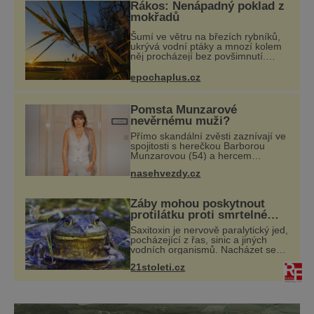
Rákos: Nenápadný poklad z
mokřadů
Šumí ve větru na březích rybníků,
ukrývá vodní ptáky a mnozí kolem
něj procházejí bez povšimnutí.
Přesto právě rákos pomáhal stavět
domy, vyrábět lodě, zapisovat první
epochaplus.cz
texty a inspiroval řadu pověstí.
Pomsta Munzarové
nevěrnému muži?
Přímo skandální zvěsti zaznívají ve
spojitosti s herečkou Barborou
Munzarovou (54) a hercem
Martinem Trnavským (56).
nasehvezdy.cz
Munzarová měla být totiž viděna s
jakýmsi sympaťákem, s nímž se
velmi družně, až dů
Žáby mohou poskytnout
protilátku proti smrtelné
otravě měkkýši
Saxitoxin je nervově paralytický jed,
pocházející z řas, sinic a jiných
vodních organismů. Nacházet se
však může i v lidmi
21stoleti.cz
konzumovaných mlžích, jako jsou
ústřice nebo slávky. K příznakům
otravy patří