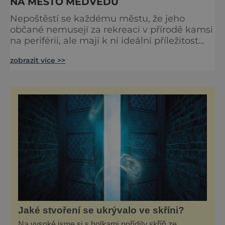
NA MĚSTO MEDVĚDŮ
Nepoštěstí se každému městu, že jeho
občané nemusejí za rekreaci v přírodě kamsi
na periférii, ale mají k ní ideální příležitost
přímo v centru. V Berouně stačí z Husova
zobrazit více >>
náměstí proběhnout pár ulic a už můžeme
začít stoupat na Městskou horu. Lesopark
Městská hora západně od historického
centra je, jak už název napovídá, skutečně
vrch, i když s jeho nadmořskou výškou 290
metrů je možná označení „h
Jaké stvoření se ukrývalo ve skříni?
Na vysoké jsme si s holkami pořídily skříň ze