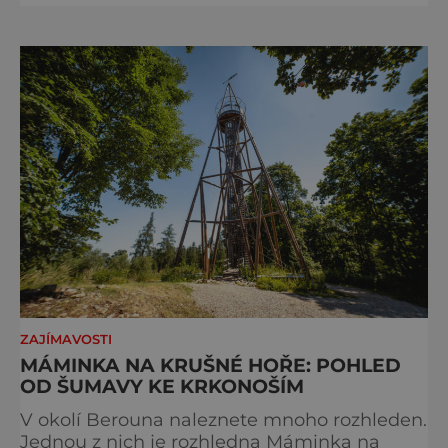
Olomoucku zase v sobotu chystají oblíbené
Probouzení netopýrů. Program Zahájení
sezóny v Koněpruských jeskyních na Zlatém
koni v Českém krasu je naplánován v sobotu
od 9:00 do 16:00. „Buďte
ZAJÍMAVOSTI
MÁMINKA NA KRUŠNÉ HOŘE: POHLED
OD ŠUMAVY KE KRKONOŠÍM
V okolí Berouna naleznete mnoho rozhleden.
Jednou z nich je rozhledna Máminka na