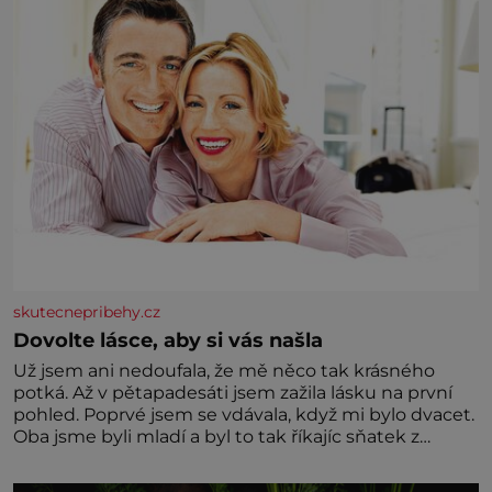
skutecnepribehy.cz
Dovolte lásce, aby si vás našla
Už jsem ani nedoufala, že mě něco tak krásného
potká. Až v pětapadesáti jsem zažila lásku na první
pohled. Poprvé jsem se vdávala, když mi bylo dvacet.
Oba jsme byli mladí a byl to tak říkajíc sňatek z
rozumu. Rodiče nás dali dohromady, Toník byl dobře
zaopatřený mladý muž. Manželství nám oběma moc