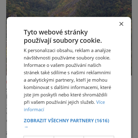
roku 880 svatý muž jménem Ivan. Usadil se v
jeskyni pod vysokou skálou u p
×
Tyto webové stránky
používají soubory cookie.
K personalizaci obsahu, reklam a analýze
návštěvnosti používáme soubory cookie.
Informace o vašem používání našich
stránek také sdílíme s našimi reklamními
a analytickými partnery, kteří je mohou
NEJKRÁSNĚJŠÍ PAMÁTKY
kombinovat s dalšími informacemi, které
SVATÝ JAN POD SKALOU: JE ZDEJŠÍ
jste jim poskytli nebo které shromáždili
LEGENDA PRAVDIVÁ?
při vašem používání jejich služeb.
Více
Jedním z nejslavnějších míst, které lidé
informací
vyhledávají pro velké množství energie je
obec Svatý Jan pod Skalou v okrese Beroun,
ZOBRAZIT VŠECHNY PARTNERY
(1616)
→
asi 30 kilometrů jihozápadně od Prahy. U
zobrazit více >>
zdejšího pramene má docházet k zázrakům!