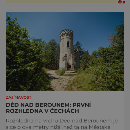
přibližně 1 600 let odolává počasí
ZAJÍMAVOSTI
DĚD NAD BEROUNEM: PRVNÍ
ROZHLEDNA V ČECHÁCH
Rozhledna na vrchu Děd nad Berounem je
sice o dva metry nižší než ta na Městské