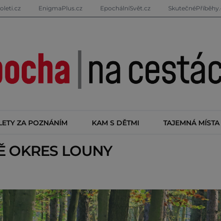
oleti.cz
EnigmaPlus.cz
EpochálníSvět.cz
SkutečnéPříběhy.
LETY ZA POZNÁNÍM
KAM S DĚTMI
TAJEMNÁ MÍSTA
TĚ
OKRES LOUNY