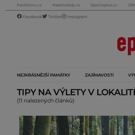
PaníDomu.cz
NašeHvězdy.cz
Epochaplus.cz
21St
Facebook
Twitter
Instagram
NEJKRÁSNĚJŠÍ PAMÁTKY
ZAJÍMAVOSTI
VÝ
TIPY NA VÝLETY V LOKALI
(11 nalezených článků)