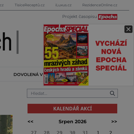
cz
TisíceReceptů.cz
iLuxus.cz
RezidenceOnline.cz
Projekt časopisu
×
DOVOLENÁ V ZAHRANIČÍ
KALENDÁŘ AKCÍ
KALENDÁŘ AKCÍ
<<
Srpen 2026
>>
27
28
29
30
31
1
2