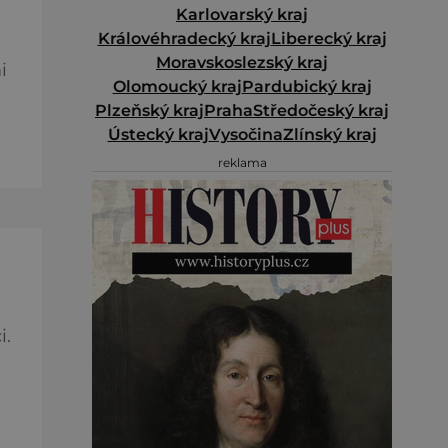
Karlovarský kraj
Královéhradecký kraj
Liberecký kraj
Moravskoslezský kraj
i
Olomoucký kraj
Pardubický kraj
Plzeňský kraj
Praha
Středočeský kraj
Ústecký kraj
Vysočina
Zlínský kraj
rie
reklama
i.