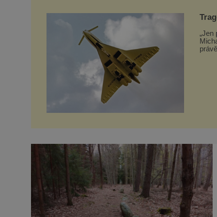
Trag
vzal
„Jen 
Micha
právě
Tupol
toho 