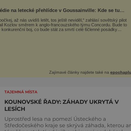
nepokračovalo. Je to škoda, p
édie na letecké přehlídce v Goussainville: Kde se tu
 ten letoun?!
počkej, až nás uvidíš letět, tos ještě neviděl,“ zahlásí sovětský pilot
il Kozlov směrem k anglo-francouzského týmu Concordu. Bude to
 konkurenční boj, co bude stát za smrtí celé 6členné posádky
eva Tu-144, zničením několika domů, usmrcením 8 lidí na zemi (z
3 dětí) a 60 váž
Zajímavé články najdete také na
epochaplu
TAJEMNÁ MÍSTA
KOUNOVSKÉ ŘADY: ZÁHADY UKRYTÁ V
LESÍCH
Uprostřed lesa na pomezí Ústeckého a
Středočeského kraje se skrývá záhada, kterou a