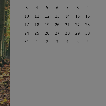
3
4
5
6
7
8
9
10
11
12
13
14
15
16
17
18
19
20
21
22
23
24
25
26
27
28
29
30
31
1
2
3
4
5
6