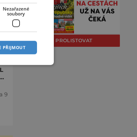
e
Nezařazené
soubory
od
PROLISTOVAT
E PŘIJMOUT
L
a 9
l