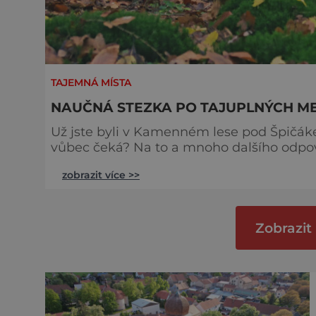
TAJEMNÁ MÍSTA
NAUČNÁ STEZKA PO TAJUPLNÝCH M
Už jste byli v Kamenném lese pod Špičáke
vůbec čeká? Na to a mnoho dalšího odpoví následující řádky..
a ústeckého kraje, mezi obcemi Kounov a Pn
zobrazit více >>
přístřešek s bodem záchrany LN 023. Prá
menhirech. Trasa zpočátku vede přes silni
Zobrazit