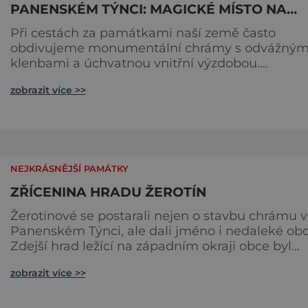
PANENSKÉM TÝNCI: MAGICKÉ MÍSTO NA
KŘIŽOVATCE POZITIVNÍ ENERGIE
Při cestách za památkami naší země často
obdivujeme monumentální chrámy s odvážným
klenbami a úchvatnou vnitřní výzdobou.
V Panenském Týnci monumentálnost nechybí,
zobrazit více >>
mnoho dalších prvků nám zde ale historie
nezanechala. Přesto je gotický chrám Panny Ma
výjimečný, a navíc stojí na hodně neobvyklém
místě. Když se v roce 2014 pořádala anketa o
nejmagičtější místo České republiky, měla
jednoznačnéh
NEJKRÁSNĚJŠÍ PAMÁTKY
ZŘÍCENINA HRADU ŽEROTÍN
Žerotínové se postarali nejen o stavbu chrámu v
Panenském Týnci, ale dali jméno i nedaleké obc
Zdejší hrad ležící na západním okraji obce byl
založen už někdy v polovině 13. století, po rodu
zobrazit více >>
Žerotínů se vystřídalo mnoho dalších majitelů a
přestože byl mohutně opevněn dvojicí valů a
příkopů, za třicetileté války utrpěl od švédských