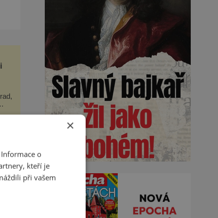
i
rad,
ěhem
hie
×
 Informace o
tnery, kteří je
máždili při vašem
ůže