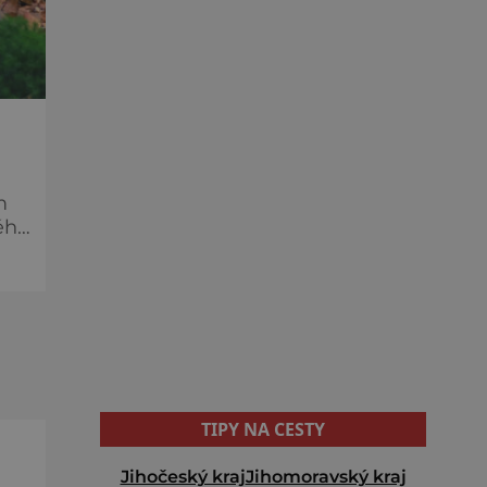
m
TIPY NA CESTY
Jihočeský kraj
Jihomoravský kraj