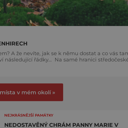
ENHIRECH
m? A že nevíte, jak se k němu dostat a co vás ta
. Na samé hranici středočeského
ětluky leží hned při silnici lesní parkoviště a
vě tady začíná poměrně novodobá Stezka po
ci
 místa v mém okolí »
NEJKRÁSNĚJŠÍ PAMÁTKY
NEDOSTAVĚNÝ CHRÁM PANNY MARIE V