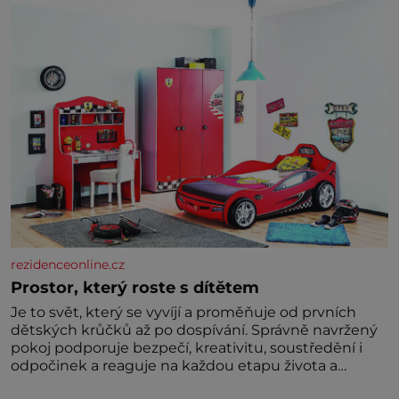
dávných lidí nesmírně dobře zachovalá, přičítají
odborníci zdejším klimatickým podmínkám. Sucho,
prosolené písky a extrémně
rezidenceonline.cz
Prostor, který roste s dítětem
Je to svět, který se vyvíjí a proměňuje od prvních
dětských krůčků až po dospívání. Správně navržený
pokoj podporuje bezpečí, kreativitu, soustředění i
odpočinek a reaguje na každou etapu života a
specifické potřeby dítěte. Pro nejmenší je klíčová