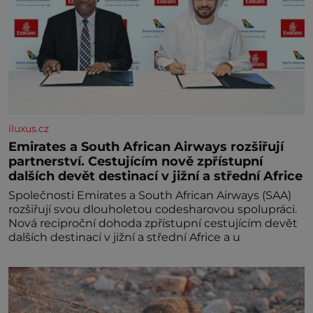
iluxus.cz
Emirates a South African Airways rozšiřují
partnerství. Cestujícím nově zpřístupní
dalších devět destinací v jižní a střední Africe
Společnosti Emirates a South African Airways (SAA)
rozšiřují svou dlouholetou codesharovou spolupráci.
Nová reciproční dohoda zpřístupní cestujícím devět
dalších destinací v jižní a střední Africe a u