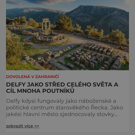
DOVOLENÁ V ZAHRANIČÍ
DELFY JAKO STŘED CELÉHO SVĚTA A
CÍL MNOHA POUTNÍKŮ
Delfy kdysi fungovaly jako náboženské a
politické centrum starověkého Řecka. Jako
jakési hlavní město sjednocovaly stovky
nezávislých městských států, které tvořily
zobrazit více >>
řecký svět. Byly místem, kde nalezli
společnou řeč i tací, již mezi sebou vedli