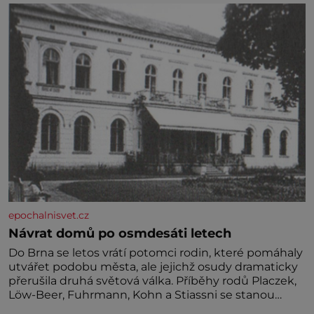
jednoduchost, měkkost a bezpečí, proto by pokoj
miminka měl působit především klidně a útulně.
Předškolní věk je
epochalnisvet.cz
Návrat domů po osmdesáti letech
Do Brna se letos vrátí potomci rodin, které pomáhaly
utvářet podobu města, ale jejichž osudy dramaticky
přerušila druhá světová válka. Příběhy rodů Placzek,
Löw-Beer, Fuhrmann, Kohn a Stiassni se stanou
jednou z hlavních dramaturgických linií festivalu