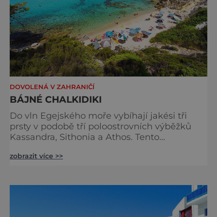
DOVOLENÁ V ZAHRANIČÍ
BÁJNÉ CHALKIDIKI
Do vln Egejského moře vybíhají jakési tři
prsty v podobě tří poloostrovních výběžků
Kassandra, Sithonia a Athos. Tento
Poseidonův trojzubec je velmi oblíbeným
zobrazit více >>
místem výletů.. Kam se vydat? Pokud toužíte
po rušných letoviscích plných zábavy s
dostatkem atrakcí ve dne i v noci, je nejlepší
volbou poloostrov Kassandra. Pokud
preferujete klid a objevování přírodních krás,
bude se vám více líbit na