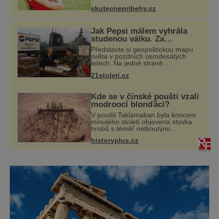
duší se stal toulavý pejsek Bobi.
skutecnepribehy.cz
Doma jsem jako dítě měla peklo.
Maminka zemřela, když jsem byla
ještě malá. O
Jak Pepsi málem vyhrála
studenou válku. Za
limonádu dostala ponorky i
Představte si geopolitickou mapu
křižník
světa v pozdních osmdesátých
letech. Na jedné straně
Washington, na druhé Moskva.
21stoleti.cz
Mezi nimi jaderný arzenál schopný
zničit planetu padesátkrát dokola,
železná opona a
Kde se v čínské poušti vzali
modroocí blonďáci?
V poušti Taklamakan byla koncem
minulého století objevena stovka
hrobů s téměř netknutými
mumiemi. Všichni mrtví byli
historyplus.cz
pohřbeni s úctou a četnými
milodary. Asi nejvíc přitom vědce
zaujal hrob tříměsíčn