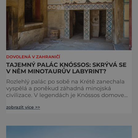
DOVOLENÁ V ZAHRANIČÍ
TAJEMNÝ PALÁC KNÓSSOS: SKRÝVÁ SE
V NĚM MINOTAURŮV LABYRINT?
Rozlehlý palác po sobě na Krétě zanechala
vyspělá a poněkud záhadná minojská
civilizace. V legendách je Knóssos domovem
obávaného krvelačného netvora, který si
zobrazit více >>
pochutnává na lidských obětech. Jaká je ale
skutečná minulost místa? Některé
archeologické nálezy skutečně poukazují i
na její temná zákoutí. V řeckých legendách
je krásná Pásifaé, manželka krétského krále