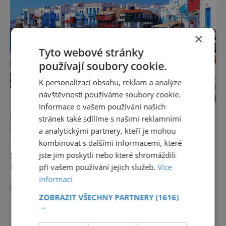
×
Tyto webové stránky
používají soubory cookie.
K personalizaci obsahu, reklam a analýze
návštěvnosti používáme soubory cookie.
Informace o vašem používání našich
DOVOLENÁ V ZAHRANIČÍ
stránek také sdílíme s našimi reklamními
KRÁSY HELÉNSKÝCH OSTROVŮ
a analytickými partnery, kteří je mohou
kombinovat s dalšími informacemi, které
Řekové měli štěstí, o kterém si my
jste jim poskytli nebo které shromáždili
Středoevropané můžeme nechat jen zdát.
Nejenže mají moře a slunce, ale ještě je
při vašem používání jejich služeb.
Více
jejich pevnina obklopena ostrovy, které jsou
informací
zobrazit více >>
úplně stvořené k natáčení pohádek. Které
ZOBRAZIT VŠECHNY PARTNERY
(1616)
z nich vám mohou učarovat nejvíc?
→
Zakynthos Ostrov na západě Řecka kdysi
Benátčané nazvali Květem východu, a