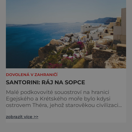
Minoa, svedena bílým býkem a zan
DOVOLENÁ V ZAHRANIČÍ
SANTORINI: RÁJ NA SOPCE
Malé podkovovité souostroví na hranici
Egejského a Krétského moře bylo kdysi
ostrovem Théra, jehož starověkou civilizaci
zničil před více než třemi a půl tisíci lety
zobrazit více >>
sopečný výbuch. A dnes se sem sjíždějí
kochat krásou pláží a rázovitých městeček
stovky turistů, aby se vyléčili z celoročního