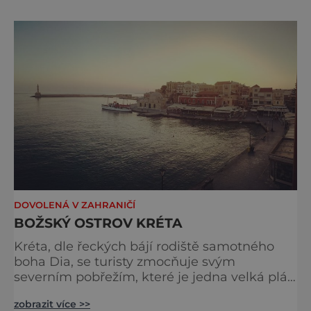
dlouhé a komplikované spory. Do Delf,
ležících ve Fókidě asi 150 kilometrů
severozápadně od Athén, oblasti ve středním
Řecku, se sjížděli z nejrůznějších
DOVOLENÁ V ZAHRANIČÍ
BOŽSKÝ OSTROV KRÉTA
Kréta, dle řeckých bájí rodiště samotného
boha Dia, se turisty zmocňuje svým
severním pobřežím, které je jedna velká pláž.
Budete si muset jen vybrat, jestli zvolíte pláž
zobrazit více >>
s lidmi, lehátky, slunečníky a barem, anebo