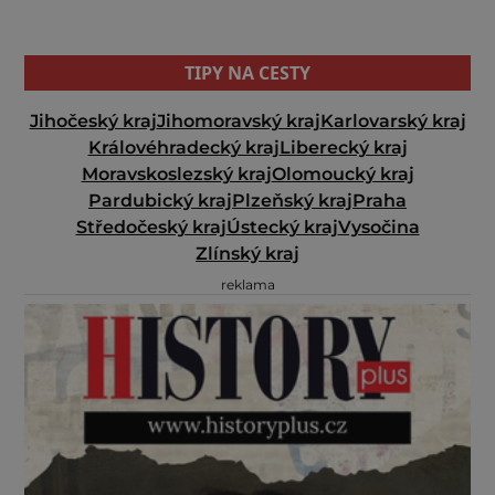
TIPY NA CESTY
Jihočeský kraj
Jihomoravský kraj
Karlovarský kraj
Královéhradecký kraj
Liberecký kraj
Moravskoslezský kraj
Olomoucký kraj
Pardubický kraj
Plzeňský kraj
Praha
Středočeský kraj
Ústecký kraj
Vysočina
Zlínský kraj
reklama