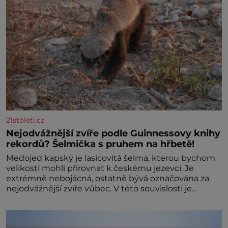
21stoleti.cz
Nejodvážnější zvíře podle Guinnessovy knihy
rekordů? Šelmička s pruhem na hřbetě!
Medojed kapský je lasicovitá šelma, kterou bychom
velikostí mohli přirovnat k českému jezevci. Je
extrémně nebojácná, ostatně bývá označována za
nejodvážnější zvíře vůbec. V této souvislosti je
dokonc