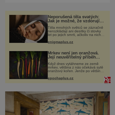
upřednostníte osamění dál od hotelových
komplexů. Ovšem je tu i vnitrozemí, drsně
a romanticky krásné. Nejvýznamnější města
Neporušená těla svatých:
jako Chania, Rhetymno či Herakleion leží na
Jak je možné, že vzdorují
času?
severu a panuj
Těla mnohých světců se zázračně
nerozkládají ani desítky či stovky
let po jejich smrti, ačkoliv na nich
často nebylo provedeno
enigmaplus.cz
balzamování či jiné pokusy o
konzervaci. Neporušené ostatky
bývají považo
Mrkev není jen oranžová.
Její neuvěřitelný příběh
začíná fialovou barvou
Když dnes vytáhneme ze země
mrkev, většina z nás očekává sytě
oranžový kořen. Jenže po většinu
své historie je mrkev všechno
epochaplus.cz
možné, jen ne oranžová. Je fialová,
žlutá, bílá, někdy dokonce téměř
černá.