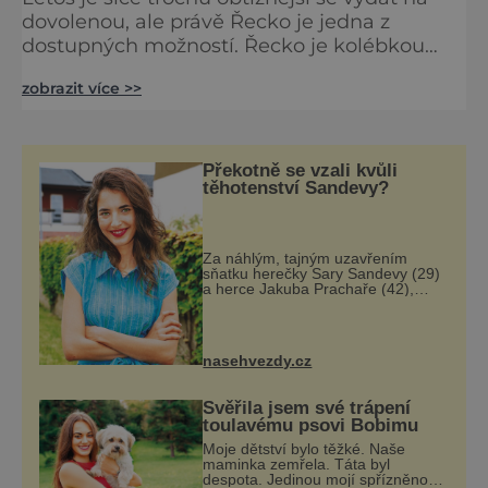
dovolenou, ale právě Řecko je jedna z
dostupných možností. Řecko je kolébkou
evropské kultury a díky tomu se na jeho
zobrazit více >>
území nachází nepřeberné množství
památek. Líbit se tu nebude jen nadšeným
historikům, na své si přijdou také milovníci
snových pláží, průzračné vody, divoké
Překotně se vzali kvůli
přírody, nočního života a výborného jídla.
těhotenství Sandevy?
Santorini - Unikátní archit
Za náhlým, tajným uzavřením
sňatku herečky Sary Sandevy (29)
a herce Jakuba Prachaře (42),
známých ze seriálu Jakub a Sara,
se skrývá možná mnohem víc než
jen touha posvětit čirou lásku!
Vynořily se
nasehvezdy.cz
Svěřila jsem své trápení
toulavému psovi Bobimu
Moje dětství bylo těžké. Naše
maminka zemřela. Táta byl
despota. Jedinou mojí spřízněnou