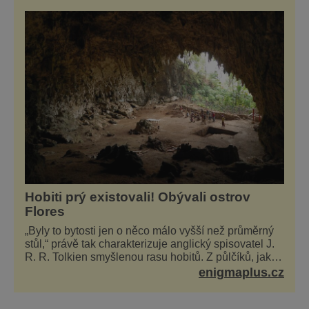
stresu. Po výbuchu nezbylo prý z tehdejší
civilizace ostrova ani pověstné zblo, ale i tak
tu zdejší bělo
Hobiti prý existovali! Obývali ostrov
Flores
„Byly to bytosti jen o něco málo vyšší než průměrný
stůl,“ právě tak charakterizuje anglický spisovatel J.
R. R. Tolkien smyšlenou rasu hobitů. Z půlčíků, jak
jim říká, následně udělá hlavní hrdiny svých slavných
enigmaplus.cz
fantasy knih. Podobné bytosti prý ovšem naši planetu
opravdu kdysi obývaly. Šlo o naše