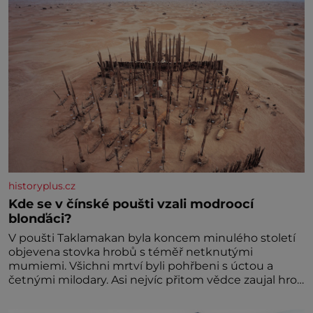
historyplus.cz
Kde se v čínské poušti vzali modroocí
blonďáci?
V poušti Taklamakan byla koncem minulého století
objevena stovka hrobů s téměř netknutými
mumiemi. Všichni mrtví byli pohřbeni s úctou a
četnými milodary. Asi nejvíc přitom vědce zaujal hrob
tříměsíčního chlapečka s modrou filcovou čapkou, z
níž se draly blonďaté vlásky. Fakt, že jsou těla