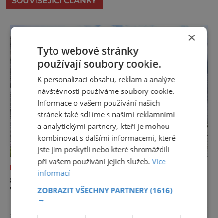
SOUVISEJÍCÍ ČLÁNKY
×
Tyto webové stránky
používají soubory cookie.
K personalizaci obsahu, reklam a analýze
návštěvnosti používáme soubory cookie.
Informace o vašem používání našich
stránek také sdílíme s našimi reklamními
a analytickými partnery, kteří je mohou
kombinovat s dalšími informacemi, které
jste jim poskytli nebo které shromáždili
při vašem používání jejich služeb.
Více
DOVOLENÁ V ZAHRANIČÍ
informací
8 DŮVODŮ, PROČ LETOS V LÉTĚ
VYRAZIT DO MADONNA DI CAMPIGLIO
ZOBRAZIT VŠECHNY PARTNERY
(1616)
→
Dolomity umí být dramatické, ale málokde je
jejich krása tak snadno dostupná jako v