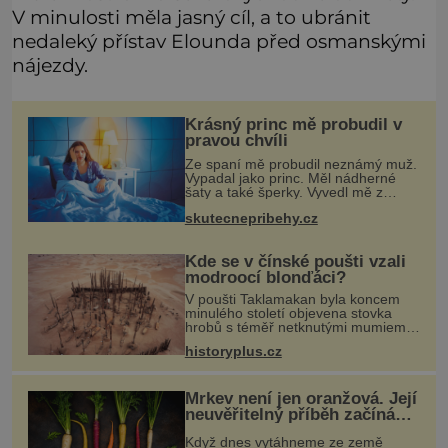
V minulosti měla jasný cíl, a to ubránit
nedaleký přístav Elounda před osmanskými
nájezdy.
Krásný princ mě probudil v
pravou chvíli
Ze spaní mě probudil neznámý muž.
Vypadal jako princ. Měl nádherné
šaty a také šperky. Vyvedl mě z
pokoje ven, v kuchyni totiž začalo
skutecnepribehy.cz
hořet. Stalo se to už moc dávno.
Byla jsem malá holčička, měla jse
Kde se v čínské poušti vzali
modroocí blonďáci?
V poušti Taklamakan byla koncem
minulého století objevena stovka
hrobů s téměř netknutými mumiemi.
Všichni mrtví byli pohřbeni s úctou a
historyplus.cz
četnými milodary. Asi nejvíc přitom
vědce zaujal hrob tříměsíčn
Mrkev není jen oranžová. Její
neuvěřitelný příběh začíná
fialovou barvou
Když dnes vytáhneme ze země