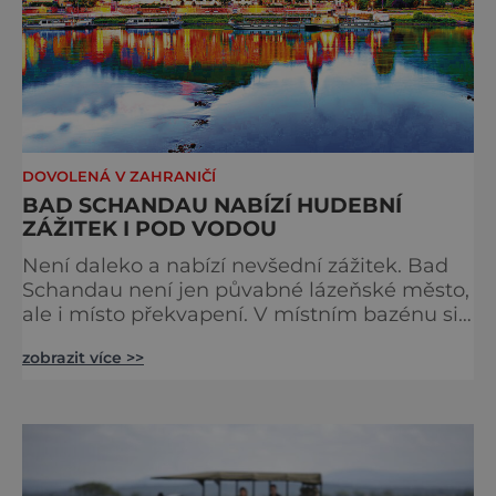
DOVOLENÁ V ZAHRANIČÍ
BAD SCHANDAU NABÍZÍ HUDEBNÍ
ZÁŽITEK I POD VODOU
Není daleko a nabízí nevšední zážitek. Bad
Schandau není jen půvabné lázeňské město,
ale i místo překvapení. V místním bazénu si
totiž můžete vychutnat koncert přímo ve
zobrazit více >>
vodě. Nádherně osvěžující místo leží jen 8
kilometrů od Hřenska a například z Prahy se
tam dostanete vlakem za pouhé dvě hodiny.
I proto je pravděpodobné, že v jeho
bazénech