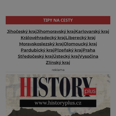
TIPY NA CESTY
Jihočeský kraj
Jihomoravský kraj
Karlovarský kraj
Královéhradecký kraj
Liberecký kraj
Moravskoslezský kraj
Olomoucký kraj
Pardubický kraj
Plzeňský kraj
Praha
Středočeský kraj
Ústecký kraj
Vysočina
Zlínský kraj
reklama