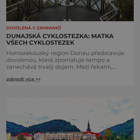
DOVOLENÁ V ZAHRANIČÍ
DUNAJSKÁ CYKLOSTEZKA: MATKA
VŠECH CYKLOSTEZEK
Hornorakouský region Donau představuje
dovolenou, která zpomaluje tempo a
zanechává trvalý dojem. Mezi řekami,
zvlněnou krajinou a mírnými rovinami se zde
zobrazit více >>
propojují pohyb, příroda, gastronomie a
kultura v zážitky, které mají skutečnou
hodnotu. Nejde tu o to být stále výš, rychleji
a dál, ale o výjimečné okamžiky – při
cyklistických výletech podél řek, pěších
túrách s dalekými výhledy, rodinnýc