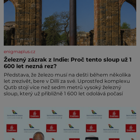
enigmaplus.cz
Železný zázrak z Indie: Proč tento sloup už 1
600 let nezná rez?
Představa, že železo musí na dešti během několika
let zrezivět, bere v Dillí za své. Uprostřed komplexu
Qutb stojí více než sedm metrů vysoký železný
sloup, který už přibližně 1 600 let odolává počasí