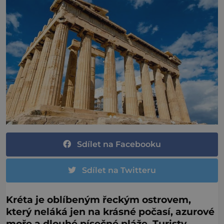
Sdílet na Facebooku
Sdílet na Twitteru
Kréta je oblíbeným řeckým ostrovem,
který neláká jen na krásné počasí, azurové
moře a dlouhé písečné pláže. Turisty