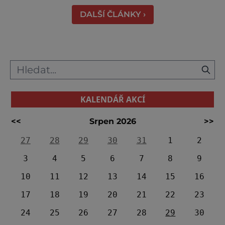
shromažďují statisíce zvířat. Více než 1,5
DALŠÍ ČLÁNKY ›
milionu pakoňů, dop
KALENDÁŘ AKCÍ
<<
Srpen 2026
>>
27
28
29
30
31
1
2
3
4
5
6
7
8
9
10
11
12
13
14
15
16
17
18
19
20
21
22
23
24
25
26
27
28
29
30