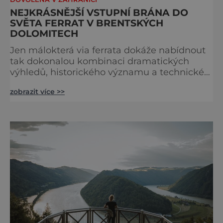
NEJKRÁSNĚJŠÍ VSTUPNÍ BRÁNA DO
SVĚTA FERRAT V BRENTSKÝCH
DOLOMITECH
Jen málokterá via ferrata dokáže nabídnout
tak dokonalou kombinaci dramatických
výhledů, historického významu a technické
přístupnosti jako Via Ferrata Sosat. V srdci
zobrazit více >>
Brentských Dolomit představuje vstupní
bránu do legendárního systému Via delle
Bocchette, který je mezi milovníky ferrat
považován za jednu z nejkrásnějších
vysokohorských tras na světě. Přestože
samotná ferrata nepatří mezi techn