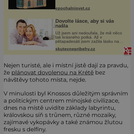
první pohled. Není to každodenní
doplněk ani kabelka na párty, ale
epochalnisvet.cz
symbol tradice a bohaté histor
Dovolte lásce, aby si vás
našla
Už jsem ani nedoufala, že mě něco
tak krásného potká. Až v
pětapadesáti jsem zažila lásku na
první pohled. Poprvé jsem se
skutecnepribehy.cz
vdávala, když mi bylo dvacet. Oba
jsme byli mladí a byl to tak říkajíc
sňatek
Nejen turisté, ale i místní jistě dají za pravdu,
že
plánovat dovolenou na Krétě
bez
návštěvy tohoto místa, nejde.
V minulosti byl Knossos důležitým správním
a politickým centrem mínojské civilizace,
dnes na místě uvidíte základy labyrintu,
královskou síň s trůnem, různé mozaiky,
zajímavé vykopávky a také známou žlutou
fresku s delfíny.