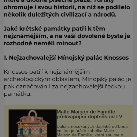
ohromuje i svou historií, na níž se podílelo
několik důležitých civilizací a národů.
Jaké krétské památky patří k těm
nejznámějším, a na vaší dovolené byste je
rozhodně neměli minout?
1. Nejzachovalejší Mínojský palác Knossos
Knossos patří k nejznámějším
archeologickým oblastem, Mínojský palác je
pak označován i za nejzachovalejší řeckou
památku.
Malle Maison de Famille:
překvapující doplněk od LV
Další z nečekaných doplňků od Louis
Vuitton je určitě kabelka Malle
Maison de Famille, která zaujme na