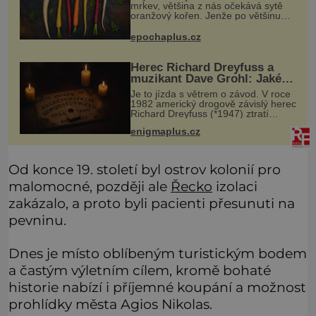
mrkev, většina z nás očekává sytě
oranžový kořen. Jenže po většinu
své historie je mrkev všechno
možné, jen ne oranžová. Je fialová,
epochaplus.cz
žlutá, bílá, někdy dokonce téměř
černá.
Herec Richard Dreyfuss a
muzikant Dave Grohl: Jaké
mají paranormální zážitky?
Je to jízda s větrem o závod. V roce
1982 americký drogově závislý herec
Richard Dreyfuss (*1947) ztratí
poslední zbytky sebezáchovy a
enigmaplus.cz
prohání se po silnicích ve svém
mercedesu jako utržený ze řetězu.
Od konce 19. století byl ostrov kolonií pro
malomocné, později ale
Řecko
izolaci
zakázalo, a proto byli pacienti přesunuti na
pevninu.
Dnes je místo oblíbeným turistickým bodem
a častým výletním cílem, kromě bohaté
historie nabízí i příjemné koupání a možnost
prohlídky města Agios Nikolas.