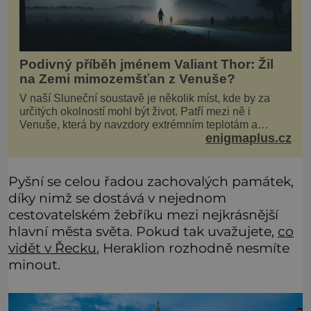
Podivný příběh jménem Valiant Thor: Žil
na Zemi mimozemšťan z Venuše?
V naší Sluneční soustavě je několik míst, kde by za
určitých okolností mohl být život. Patří mezi ně i
Venuše, která by navzdory extrémním teplotám a
enigmaplus.cz
smrtícímu složení atmosféry teoreticky mohla ukrývat
životní formy. Potvrzovat to má i podivný příběh muže
jménem Valiant Thor. Opravdu šlo o mimozem
Pyšní se celou řadou zachovalých památek,
díky nimž se dostává v nejednom
cestovatelském žebříku mezi nejkrásnější
hlavní města světa. Pokud tak uvažujete,
co
vidět v Řecku
, Heraklion rozhodně nesmíte
minout.