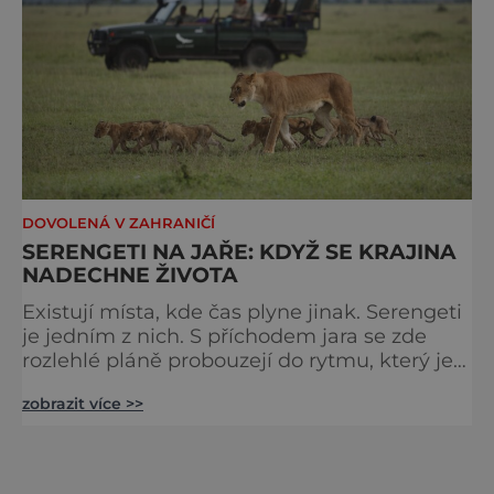
DOVOLENÁ V ZAHRANIČÍ
SERENGETI NA JAŘE: KDYŽ SE KRAJINA
NADECHNE ŽIVOTA
Existují místa, kde čas plyne jinak. Serengeti
je jedním z nich. S příchodem jara se zde
rozlehlé pláně probouzejí do rytmu, který je
starší než lidstvo samo. Vzduch je těžký,
zobrazit více >>
tráva svěží a horizont nekonečný. A právě v
těchto týdnech se odehrává jedno z
nejintenzivnějších přírodních divadel na
světě. Na jihu Serengeti se každoročně