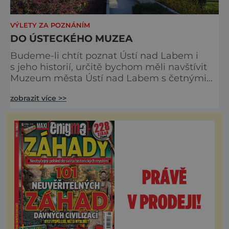
VÝLETY ZA POZNÁNÍM
DO ÚSTECKÉHO MUZEA
Budeme-li chtít poznat Ústí nad Labem i
s jeho historií, určitě bychom měli navštívit
Muzeum města Ústí nad Labem s četnými
sbírkami a exkluzivními výstavami, které
zobrazit více >>
jsou však časově omezené. Jejich přehled
nalezneme samozřejmě na stránkách muzea
www.muzeumusti.cz. Například do 3.
července 2016 tu můžeme navštívit výstavu
Staré pověsti české, která se nese ve
znamení návratu nejslavnějšího úste