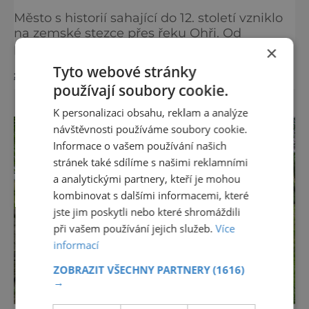
Město s historií sahající do 12. století vzniklo
na zemské stezce přes řeku Ohři. Od
počátků bylo vnímáno jako významné
×
kulturní a hospodářské středisko. Nebylo
Tyto webové stránky
zobrazit více >>
proto žádným překvapením, že o století
používají soubory cookie.
později byla Kadaň panovníkem Přemyslem
Otakarem II. povýšena na královské město.
K personalizaci obsahu, reklam a analýze
Samotné centrum dodnes představuje jednu
návštěvnosti používáme soubory cookie.
z nejmalebnějších památkových zón u nás.
Informace o vašem používání našich
Dominanty města Kadaň P
stránek také sdílíme s našimi reklamními
a analytickými partnery, kteří je mohou
kombinovat s dalšími informacemi, které
jste jim poskytli nebo které shromáždili
při vašem používání jejich služeb.
Více
informací
ZOBRAZIT VŠECHNY PARTNERY
(1616)
→