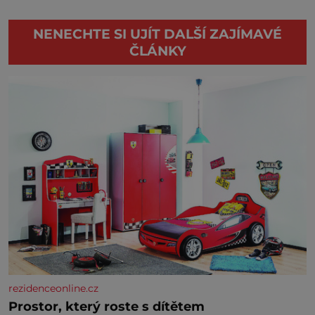
NENECHTE SI UJÍT DALŠÍ ZAJÍMAVÉ
ČLÁNKY
rezidenceonline.cz
Prostor, který roste s dítětem