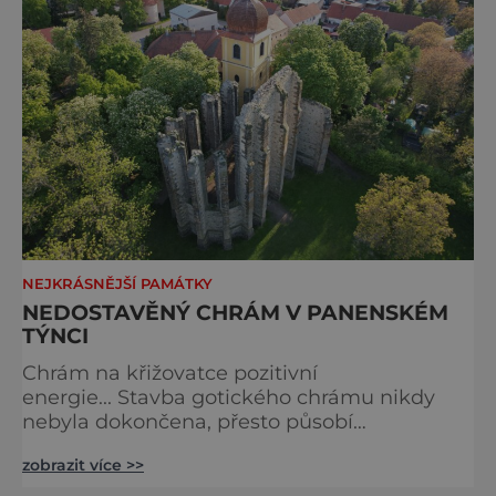
nerušených procházek podél vody,
NEJKRÁSNĚJŠÍ PAMÁTKY
NEDOSTAVĚNÝ CHRÁM V PANENSKÉM
TÝNCI
Chrám na křižovatce pozitivní
energie... Stavba gotického chrámu nikdy
nebyla dokončena, přesto působí
monumentálně a patří k nejvzácnějším
zobrazit více >>
památkám. A navíc stojí na místě, které svou
pozitivní energií dokáže léčit. Když se český