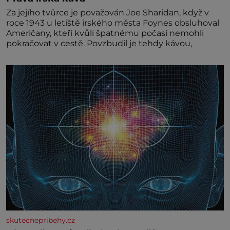
Za jejího tvůrce je považován Joe Sharidan, když v
roce 1943 u letiště irského města Foynes obsluhoval
Američany, kteří kvůli špatnému počasí nemohli
pokračovat v cestě. Povzbudil je tehdy kávou,
skutecnepribehy.cz