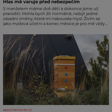
Hlas mě varuje před nebezpečím
S manželem máme dvě děti a dokonce jsme už
prarodiči. Mohla bych žít normálně, nebýt jedné
zásadní změny, která mi nabourala mysl. Živím se
jako mzdová účetní a konec měsíce je pro mě vždy
velice psychicky náročným obdobím. Od té chvíle, co
máme vnoučata, mi dcera čím dál častěji volá o
pomoc, co se hlídání týče. Dalo by se
epochalnisvet.cz