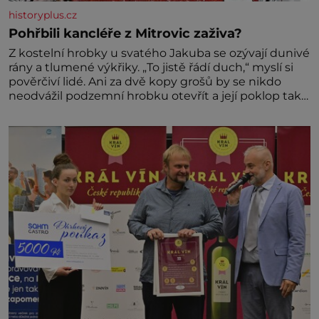
historyplus.cz
Pohřbili kancléře z Mitrovic zaživa?
Z kostelní hrobky u svatého Jakuba se ozývají dunivé
rány a tlumené výkřiky. „To jistě řádí duch,“ myslí si
pověrčiví lidé. Ani za dvě kopy grošů by se nikdo
neodvážil podzemní hrobku otevřít a její poklop tak
raději jen skrápí svěcenou vodou. Za několik dní
divné burácení skutečně ustane. Když o mnoho let
později hrobku