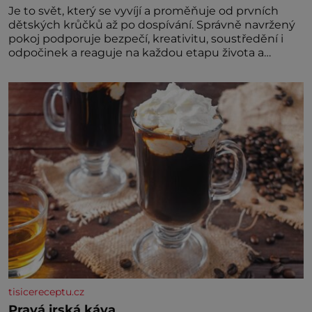
Je to svět, který se vyvíjí a proměňuje od prvních
dětských krůčků až po dospívání. Správně navržený
pokoj podporuje bezpečí, kreativitu, soustředění i
odpočinek a reaguje na každou etapu života a
specifické potřeby dítěte. Pro nejmenší je klíčová
jednoduchost, měkkost a bezpečí, proto by pokoj
miminka měl působit především klidně a útulně.
Předškolní věk je
tisicereceptu.cz
Pravá irská káva