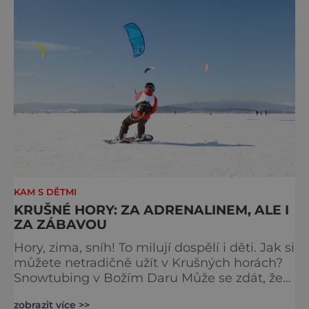
KAM S DĚTMI
KRUŠNÉ HORY: ZA ADRENALINEM, ALE I
ZA ZÁBAVOU
Hory, zima, sníh! To milují dospělí i děti. Jak si
můžete netradičně užít v Krušných horách?
Snowtubing v Božím Daru Může se zdát, že
jízda v duši po sněhu je jakousi náhradou za
zobrazit více >>
sáňky, a proto je určená pouze pro děti. To je