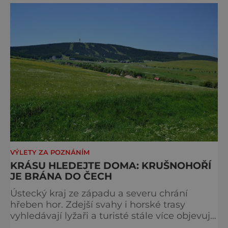
vydají na horu Říp a zpět. V ob
VÝLETY ZA POZNÁNÍM
KRÁSU HLEDEJTE DOMA: KRUŠNOHOŘÍ
JE BRÁNA DO ČECH
Ústecký kraj ze západu a severu chrání
hřeben hor. Zdejší svahy i horské trasy
vyhledávají lyžaři a turisté stále více objevují
i další krásy Krušnohoří. A pokud chtějí