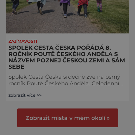
ZAJÍMAVOSTI
SPOLEK CESTA ČESKA POŘÁDÁ 8.
ROČNÍK POUTĚ ČESKÉHO ANDĚLA S
NÁZVEM POZNEJ ČESKOU ZEMI A SÁM
SEBE
Spolek Cesta Česka srdečně zve na osmý
ročník Poutě Českého Anděla. Celodenní
akce s mottem „Poznej českou zemi a sám
zobrazit více >>
sebe“ se uskuteční v sobotu 18. května
2024. Akce je určena široké veřejnosti, je
vhodná i pro rodiny s dětmi, a každoročně
se jí účastní několik stovek lidí z celé
Zobrazit místa v mém okolí »
republiky. Pouť bude zahájena v 10 hod ve
Ctiněvsi pod kostelem, odkud se účastníci