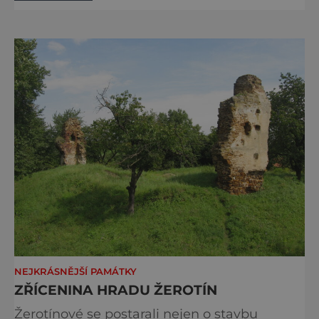
však velký omyl, protože snowtubing je
zábavou i pro dospělé! Skvělou
snowtubingovou dráhu – sněhový tobogán –
najdete v lyžařském areálu Boží Dar Novako,
nedaleko infocent
NEJKRÁSNĚJŠÍ PAMÁTKY
ZŘÍCENINA HRADU ŽEROTÍN
Žerotínové se postarali nejen o stavbu