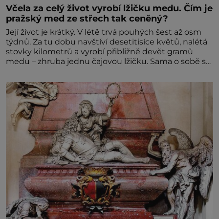
Včela za celý život vyrobí lžičku medu. Čím je
pražský med ze střech tak ceněný?
Její život je krátký. V létě trvá pouhých šest až osm
týdnů. Za tu dobu navštíví desetitisíce květů, nalétá
stovky kilometrů a vyrobí přibližně devět gramů
medu – zhruba jednu čajovou lžičku. Sama o sobě se
může zdát bezvýznamná. Teprve když se spojí s
dalšími desítkami tisíc příslušnic svého včelstva,
vznikne jeden z nejdokonalejších organismů