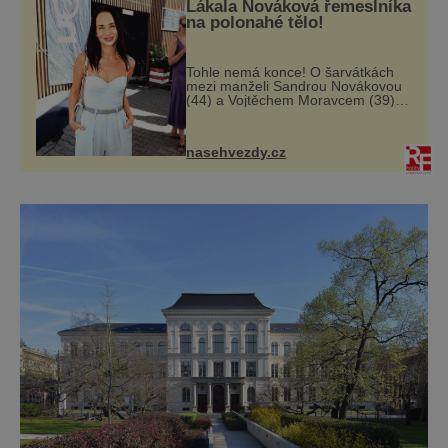
Lákala Nováková řemeslníka
na polonahé tělo!
Tohle nemá konce! O šarvátkách
mezi manželi Sandrou Novákovou
(44) a Vojtěchem Moravcem (39)
se toho napsalo už hodně. Ale kdo
by doufal, že horká zem u herečky
ze seriálu Ulice a režiséra
nasehvezdy.cz
vychladne,