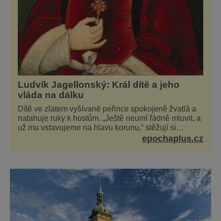
Ludvík Jagellonský: Král dítě a jeho
vláda na dálku
Dítě ve zlatem vyšívané peřince spokojeně žvatlá a
natahuje ruky k hostům. „Ještě neumí řádně mluvit, a
už mu vstavujeme na hlavu korunu,“ stěžují si
současníci, pro které je k neuvěření, že droboučký
epochaplus.cz
princ se dnes stal králem. Otázka za milion, na niž by
všichni, zejména stárnoucí a nemocný král Vl