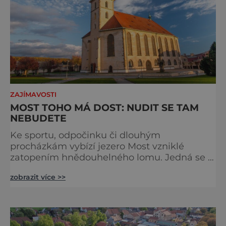
ZAJÍMAVOSTI
MOST TOHO MÁ DOST: NUDIT SE TAM
NEBUDETE
Ke sportu, odpočinku či dlouhým
procházkám vybízí jezero Most vzniklé
zatopením hnědouhelného lomu. Jedná se o
nejhlubší a druhé největší umělé jezero v
zobrazit více >>
Česku. Na své si v jeho areálu přijdou
opravdu všichni - ti, kteří si chtějí zaplavat a
potom lenošit na pláži pod slunečníkem, ale
i běžci, cyklisti či vyznavači vodních sportů,
také milovníci přírody a dlouhých