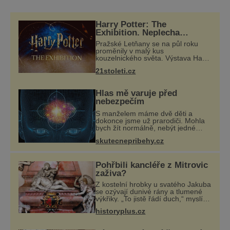
rytíř Plichta ze Žerotína v roce 1316 rozhodl
v Panenském Týnci vybudovat gotický
Harry Potter: The
chrám, rozhodně netušil, že jeho stavba
Exhibition. Neplecha
zahájena…
zůstane navěky nedokončena. Nejprve na
Pražské Letňany se na půl roku
proměnily v malý kus
místě
kouzelnického světa. Výstava Harry
Potter™: The Exhibition přivezla do
21stoleti.cz
Česka originální filmové kostýmy a
rekvizity, Bradavice, Hagridovu
chýši i uč
Hlas mě varuje před
nebezpečím
S manželem máme dvě děti a
dokonce jsme už prarodiči. Mohla
bych žít normálně, nebýt jedné
zásadní změny, která mi nabourala
skutecnepribehy.cz
mysl. Živím se jako mzdová účetní
a konec měsíce je pro mě vždy
velice psyc
Pohřbili kancléře z Mitrovic
zaživa?
Z kostelní hrobky u svatého Jakuba
se ozývají dunivé rány a tlumené
výkřiky. „To jistě řádí duch,“ myslí si
pověrčiví lidé. Ani za dvě kopy
historyplus.cz
grošů by se nikdo neodvážil
podzemní hrobku otevřít a její p