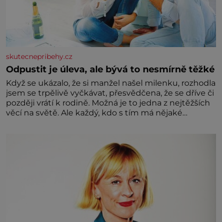
skutecnepribehy.cz
Odpustit je úleva, ale bývá to nesmírně těžké
Když se ukázalo, že si manžel našel milenku, rozhodla
jsem se trpělivě vyčkávat, přesvědčena, že se dříve či
později vrátí k rodině. Možná je to jedna z nejtěžších
věcí na světě. Ale každý, kdo s tím má nějaké
zkušenosti, se zapřísahá, že pokud odpustíte,
znatelně se vám uleví. Když se ke mně doneslo, že si
manžel pořídil milenku,