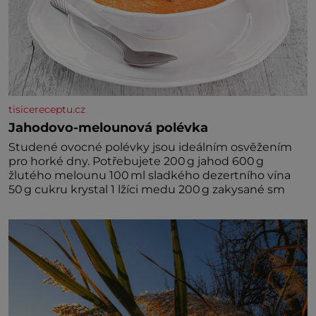
tisicereceptu.cz
Jahodovo-melounová polévka
Studené ovocné polévky jsou ideálním osvěžením
pro horké dny. Potřebujete 200 g jahod 600 g
žlutého melounu 100 ml sladkého dezertního vína
50 g cukru krystal 1 lžíci medu 200 g zakysané sm