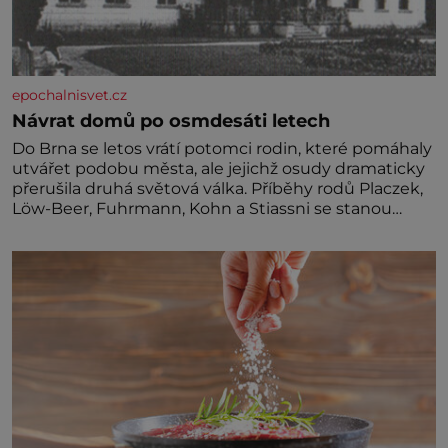
epochalnisvet.cz
Návrat domů po osmdesáti letech
Do Brna se letos vrátí potomci rodin, které pomáhaly
utvářet podobu města, ale jejichž osudy dramaticky
přerušila druhá světová válka. Příběhy rodů Placzek,
Löw-Beer, Fuhrmann, Kohn a Stiassni se stanou
jednou z hlavních dramaturgických linií festivalu
židovské kultury ŠTETL FEST 2026. Některé návraty
nejsou jednoduché. Místa, která si člověk pamatuje z
rodinných vyprávění, už dávno