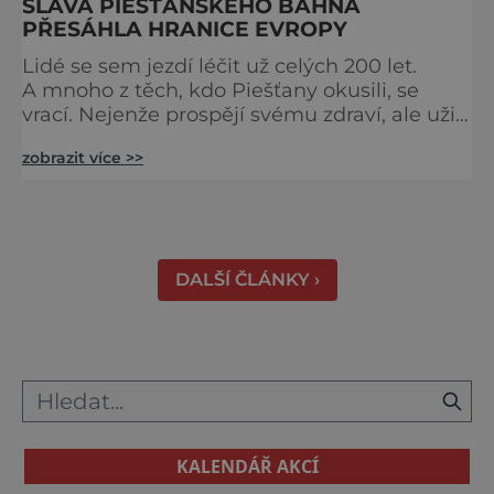
SLÁVA PIEŠŤANSKÉHO BAHNA
PŘESÁHLA HRANICE EVROPY
Lidé se sem jezdí léčit už celých 200 let.
A mnoho z těch, kdo Piešťany okusili, se
vrací. Nejenže prospějí svému zdraví, ale užijí
si tu i bohatý společenský život. Když se
zobrazit více >>
řekne slovenské lázně, Piešťany bývají první
volbou. Jejich věhlas je mezinárodní. A není
divu. Město rozprostřené na březích řeky
Váhu je proslulé termálními prameny
DALŠÍ ČLÁNKY ›
KALENDÁŘ AKCÍ