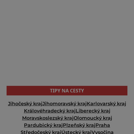
TIPY NA CESTY
Jihočeský kraj
Jihomoravský kraj
Karlovarský kraj
Královéhradecký kraj
Liberecký kraj
Moravskoslezský kraj
Olomoucký kraj
Pardubický kraj
Plzeňský kraj
Praha
Středočeský kraj
Ústecký kraj
Vysočina