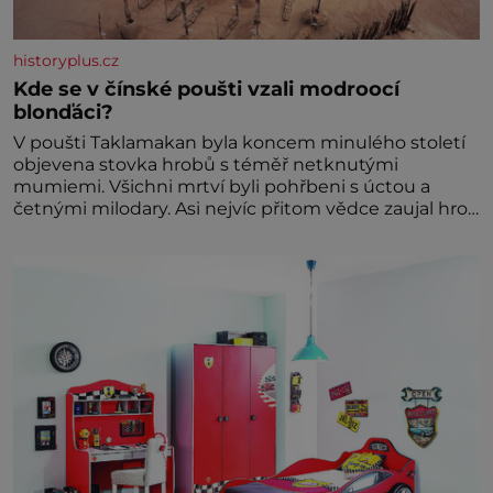
historyplus.cz
Kde se v čínské poušti vzali modroocí
blonďáci?
V poušti Taklamakan byla koncem minulého století
objevena stovka hrobů s téměř netknutými
mumiemi. Všichni mrtví byli pohřbeni s úctou a
četnými milodary. Asi nejvíc přitom vědce zaujal hrob
tříměsíčního chlapečka s modrou filcovou čapkou, z
níž se draly blonďaté vlásky. Fakt, že jsou těla
dávných lidí nesmírně dobře zachovalá, přičítají
odborníci zdejším klimatickým podmínkám. Sucho,
prosolené písky a extrémně