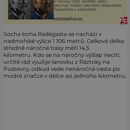
V červnu 1941 sovětští vědci
Náhoda, nebo varování?
otevírají hrobku slavného dobyvatele
Tamerlána v uzbeckém
Samarkandu. O dva dny později
nacistické Německo zahajuje operaci
enigmaplus.cz
Barbarossa a napadá Sovětský svaz.
Shoda dat je
Socha boha Radegasta se nachází v
nadmořské výšce 1 106 metrů. Celková délka
středně náročné trasy měří 14,5
kilometru. Kdo se na náročný výšlap necítí,
určitě rád využije lanovku z Ráztoky na
Pustevny, odkud vede nenáročná cesta po
modré značce v délce asi jednoho kilometru.