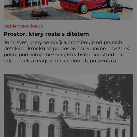
rezidenceonline.cz
Prostor, který roste s dítětem
Je to svět, který se vyvíjí a proměňuje od prvních
dětských krůčků až po dospívání. Správně navržený
pokoj podporuje bezpečí, kreativitu, soustředění i
odpočinek a reaguje na každou etapu života a
specifické potřeby dítěte. Pro nejmenší je klíčová
jednoduchost, měkkost a bezpečí, proto by pokoj
miminka měl působit především klidně a útulně.
Předškolní věk je