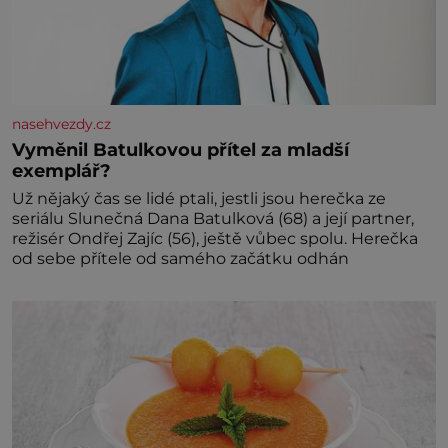
nasehvezdy.cz
Vyměnil Batulkovou přítel za mladší
exemplář?
Už nějaký čas se lidé ptali, jestli jsou herečka ze
seriálu Slunečná Dana Batulková (68) a její partner,
režisér Ondřej Zajíc (56), ještě vůbec spolu. Herečka
od sebe přítele od samého začátku odhán