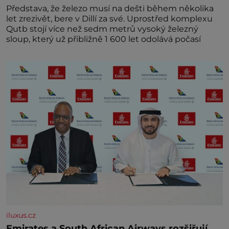
Představa, že železo musí na dešti během několika
let zrezivět, bere v Dillí za své. Uprostřed komplexu
Qutb stojí více než sedm metrů vysoký železný
sloup, který už přibližně 1 600 let odolává počasí
iluxus.cz
Emirates a South African Airways rozšiřují