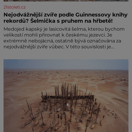
21stoleti.cz
Nejodvážnější zvíře podle Guinnessovy knihy
rekordů? Šelmička s pruhem na hřbetě!
Medojed kapský je lasicovitá šelma, kterou bychom
velikostí mohli přirovnat k českému jezevci. Je
extrémně nebojácná, ostatně bývá označována za
nejodvážnější zvíře vůbec. V této souvislosti je
dokonc