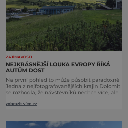
ZAJÍMAVOSTI
NEJKRÁSNĚJŠÍ LOUKA EVROPY ŘÍKÁ
AUTŮM DOST
Na první pohled to může působit paradoxně.
Jedna z nejfotografovanějších krajin Dolomit
se rozhodla, že návštěvníků nechce více, ale
méně. Alpe di Siusi, největší vysokohorská
zobrazit více >>
louka v Evropě, zavádí od léta 2026 nová
pravidla příjezdu, která mají jediný cíl –
zachovat místo, kvůli němuž sem lidé
přijíždějí. Nejde o boj proti turistům. Jde o