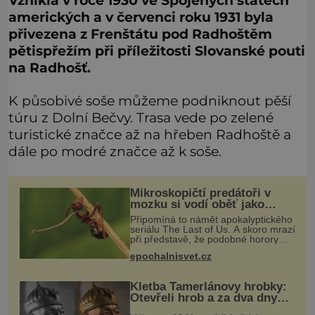
Vznikla v roce 1930 ve Spojených státech
amerických a v červenci roku 1931 byla
přivezena z Frenštátu pod Radhoštěm
pětispřežím při příležitosti Slovanské pouti
na Radhošť.
K působivé soše můžeme podniknout pěší
túru z Dolní Bečvy. Trasa vede po zelené
turistické značce až na hřeben Radhoště a
dále po modré značce až k soše.
Mikroskopičtí predátoři v
mozku si vodí oběť jako
loutku
Připomíná to námět apokalyptického
seriálu The Last of Us. A skoro mrazí
při představě, že podobné horory
probíhají v přírodě běžně – s tím
epochalnisvet.cz
rozdílem, že nejde pouze o infekce
parazitickou houbou a že
Kletba Tamerlánovy hrobky:
Otevřeli hrob a za dva dny
začala invaze do SSSR.