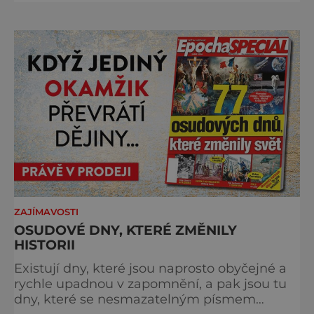
turistických proudů jako Velký Javor či
Poledník, právě v tom spočívá jeho síla.
Můstek si dodnes uchovává syrový horský
charakter, klid a zvláštní atmosféru
šumavských hřebenů, kde se střídá hustý les
ZAJÍMAVOSTI
OSUDOVÉ DNY, KTERÉ ZMĚNILY
HISTORII
Existují dny, které jsou naprosto obyčejné a
rychle upadnou v zapomnění, a pak jsou tu
dny, které se nesmazatelným písmem