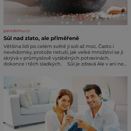
panidomu.cz
Sůl nad zlato, ale přiměřeně
Většina lidí po celém světě jí soli až moc. Často i
nevědomky, protože netuší, jak velké množství se jí
skrývá v průmyslově vyráběných potravinách,
dokonce i těch sladkých. Sůl je zdravá Ale v ani ne
třetinovém množství, než je pro většinu populace
běžné. Její základní složky– sodík a chlór – jsou
zásadní pro správné hospodaření