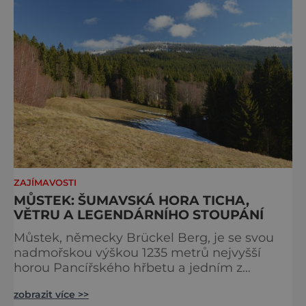
ochranu krajiny, která už nechce být obětí
vlastního úspě
ZAJÍMAVOSTI
MŮSTEK: ŠUMAVSKÁ HORA TICHA,
VĚTRU A LEGENDÁRNÍHO STOUPÁNÍ
Můstek, německy Brückel Berg, je se svou
nadmořskou výškou 1235 metrů nejvyšší
horou Pancířského hřbetu a jedním z
nejcharakterističtějších vrcholů západní
zobrazit více >>
Šumavy. Přestože nestojí v centru hlavních