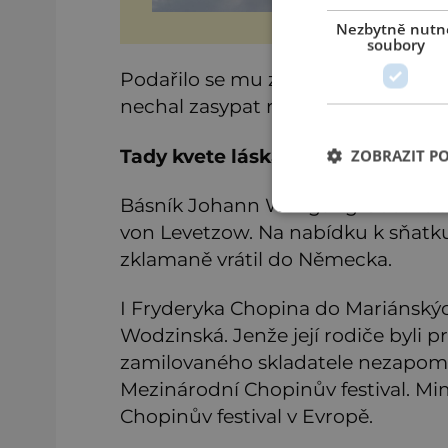
Nezbytně nutn
soubory
Podařilo se mu získat geniálního z
nechal zasypat rokle, vysušit bažin
Tady kvete láska
ZOBRAZIT P
Básník Johann Wolfgang Goethe se v
von Levetzow. Na nabídku k sňatku
zklamaně vrátil do Německa.
I Fryderyka Chopina do Mariánských
Wodzinská. Jenže její rodiče byli 
zamilovaného skladatele nezapomn
Mezinárodní Chopinův festival. Mi
Chopinův festival v Evropě.