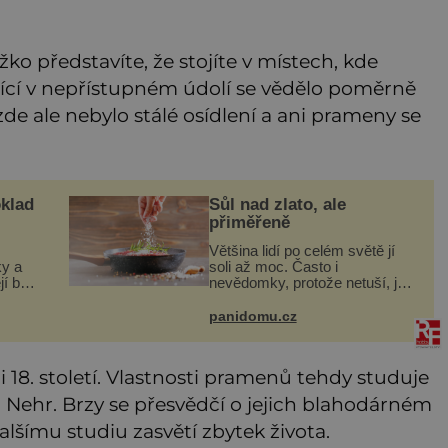
o představíte, že stojíte v místech, kde
ající v nepřístupném údolí se vědělo poměrně
de ale nebylo stálé osídlení a ani prameny se
klad
Sůl nad zlato, ale
přiměřeně
Většina lidí po celém světě jí
ky a
soli až moc. Často i
jí bez
nevědomky, protože netuší, jak
rákos
velké množství se jí skrývá v
ábět
průmyslově vyráběných
panidomu.cz
 a
potravinách, dokonce i těch
sladkých. Sůl je zdravá
 18. století. Vlastnosti pramenů tehdy studuje
an Nehr. Brzy se přesvědčí o jejich blahodárném
dalšímu studiu zasvětí zbytek života.