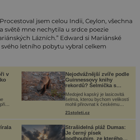
„Procestoval jsem celou Indii, Ceylon, všechna
a světě mne nechytila u srdce poezie
ariánských Lázních.” Edward si Mariánské
sto svého letního pobytu vybral celkem
ři v
Nejodvážnější zvíře podle
ako
Guinnessovy knihy
rekordů? Šelmička s
pruhem na hřbetě!
Medojed kapský je lasicovitá
he
šelma, kterou bychom velikostí
při
mohli přirovnat k českému
rory
jezevci. Je extrémně
21stoleti.cz
– s
nebojácná, ostatně bývá
uze o
označována za nejodvážnější
ou a
zvíře vůbec. V této souvislosti
írala
Strašidelná pláž Dumas:
je dokonc
Je černý písek
podhoubím, ze kterého