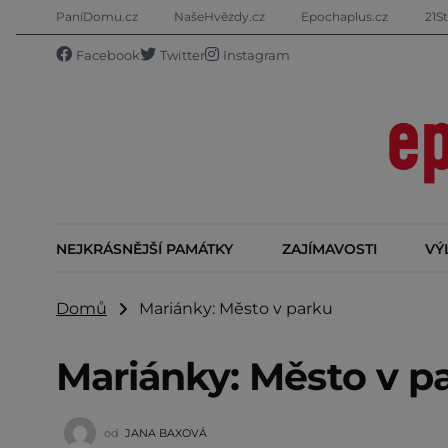
PaníDomu.cz
NašeHvězdy.cz
Epochaplus.cz
21St
Facebook
Twitter
Instagram
NEJKRÁSNĚJŠÍ PAMÁTKY
ZAJÍMAVOSTI
VÝ
Domů
Mariánky: Město v parku
Mariánky: Město v p
od
JANA BAXOVÁ