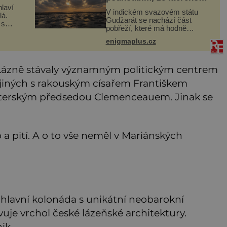
roste zlo?
laví
V indickém svazovém státu
lá.
Gudžarát se nachází část
 s
pobřeží, které má hodně
já
temnou pověst. Jistě k tomu
ž mi
enigmaplus.cz
přispívá i černý písek této
stila,
pláže. Proč má pláž takové
netypické zbarvení? Nakolik
Lázně stávaly významným politickým centrem
jsou pravdivé
 jiných s rakouským císařem Františkem
isterským předsedou Clemenceauem. Jinak se
o a pití. A o to vše neměl v Mariánských
hlavní kolonáda s unikátní neobarokní
vuje vrchol české lázeňské architektury.
ik.