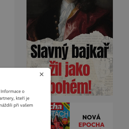
×
 Informace o
tnery, kteří je
máždili při vašem