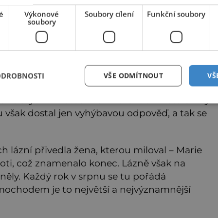
Zajímavé články najdete také na
epochaplus.cz
é
Výkonové
Soubory cílení
Funkční soubory
soubory
ahradního architekta Václava Skalníka, který
y a založil nádherné parky.
ODROBNOSTI
VŠE ODMÍTNOUT
VŠ
e svých 72 letech zamiloval do 17 leté Ulriky
 však dostal jen vyhýbavou odpověď, a tak se
 lázní přivedla žena, kterou miloval – Marie
proti, což znamenalo konec. Lázně však na
ěly. Každý rok v srpnu se tu pořádá
mochodem je to největší a nejvýznamnější