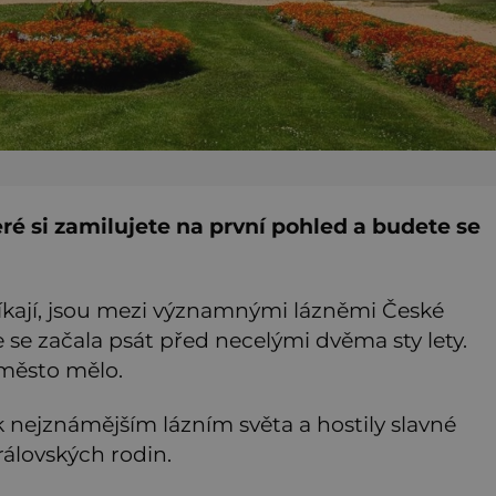
ré si zamilujete na první pohled a budete se
říkají, jsou mezi významnými lázněmi České
ie se začala psát před necelými dvěma sty lety.
j město mělo.
 k nejznámějším lázním světa a hostily slavné
rálovských rodin.