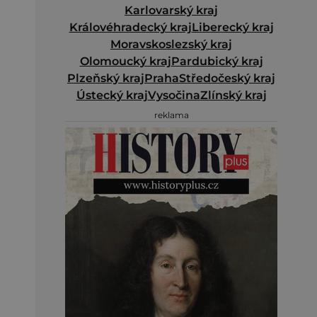
Karlovarský kraj
Královéhradecký kraj
Liberecký kraj
Moravskoslezský kraj
Olomoucký kraj
Pardubický kraj
Plzeňský kraj
Praha
Středočeský kraj
Ústecký kraj
Vysočina
Zlínský kraj
reklama