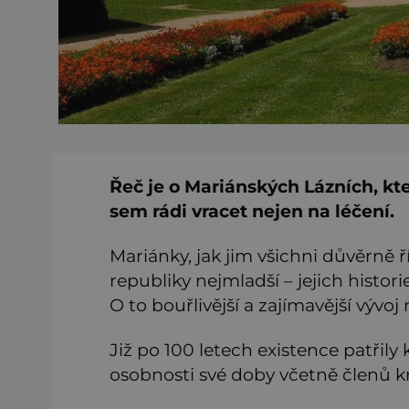
Řeč je o Mariánských Lázních, kte
sem rádi vracet nejen na léčení.
Mariánky, jak jim všichni důvěrně 
republiky nejmladší – jejich histor
O to bouřlivější a zajímavější vývo
Již po 100 letech existence patřily
osobnosti své doby včetně členů k