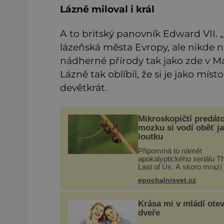
Lázně miloval i král
A to britský panovník Edward VII. 
lázeňská města Evropy, ale nikde n
nádherné přírody tak jako zde v M
Lázně tak oblíbil, že si je jako mí
devětkrát.
Mikroskopičtí predáto
mozku si vodí oběť j
loutku
Připomíná to námět
apokalyptického seriálu T
Last of Us. A skoro mrazí 
představě, že podobné ho
epochalnisvet.cz
probíhají v přírodě běžně 
tím rozdílem, že nejde po
infekce parazitickou houb
Krása mi v mládí otev
že
dveře