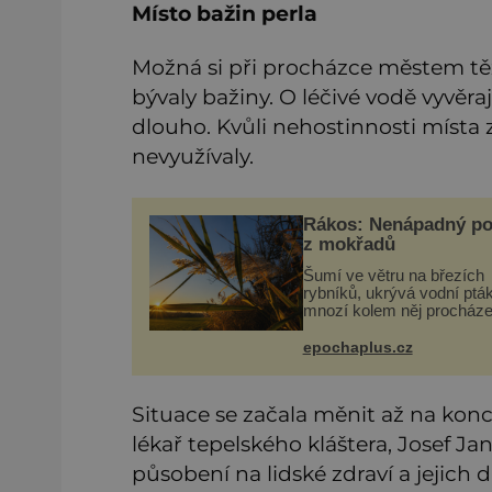
Místo bažin perla
Možná si při procházce městem těžk
bývaly bažiny. O léčivé vodě vyvěr
dlouho. Kvůli nehostinnosti místa z
nevyužívaly.
Rákos: Nenápadný po
z mokřadů
Šumí ve větru na březích
rybníků, ukrývá vodní ptá
mnozí kolem něj procháze
povšimnutí. Přesto právě 
pomáhal stavět domy, vyr
epochaplus.cz
lodě, zapisovat první texty
inspiroval řadu pověstí.
Situace se začala měnit až na konci
lékař tepelského kláštera, Josef J
působení na lidské zdraví a jejich 