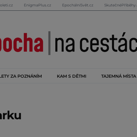
oleti.cz
EnigmaPlus.cz
EpochálníSvět.cz
SkutečnéPříběhy.
LETY ZA POZNÁNÍM
KAM S DĚTMI
TAJEMNÁ MÍSTA
arku