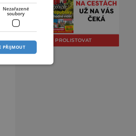
Nezařazené
soubory
PROLISTOVAT
E PŘIJMOUT