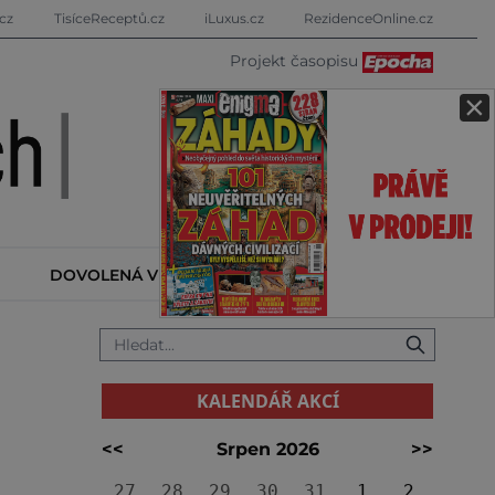
cz
TisíceReceptů.cz
iLuxus.cz
RezidenceOnline.cz
Projekt časopisu
×
DOVOLENÁ V ZAHRANIČÍ
KALENDÁŘ AKCÍ
KALENDÁŘ AKCÍ
<<
Srpen 2026
>>
27
28
29
30
31
1
2