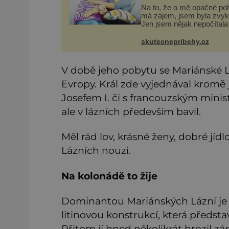
Na to, že o mě opačné poh
má zájem, jsem byla zvyk
Jen jsem nějak nepočítala
tím, že to jednou skončí a 
zůstanu úplně sama. Kdy
skutecnepribehy.cz
bylo dvacet, rychle jsem zji
že se svět usmívá mno
V době jeho pobytu se Mariánské 
Evropy. Král zde vyjednával kromě
Josefem I. či s francouzským min
ale v lázních především bavil.
Měl rád lov, krásné ženy, dobré jídl
Lázních nouzi.
Na kolonádě to žije
Dominantou Mariánských Lázní je 
litinovou konstrukcí, která předsta
Přitom jí hned několikrát hrozil zán