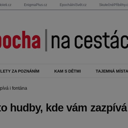
oleti.cz
EnigmaPlus.cz
EpochálníSvět.cz
SkutečnéPříběhy.
ÝLETY ZA POZNÁNÍM
KAM S DĚTMI
TAJEMNÁ MÍST
ívá i fontána
o hudby, kde vám zazpívá 