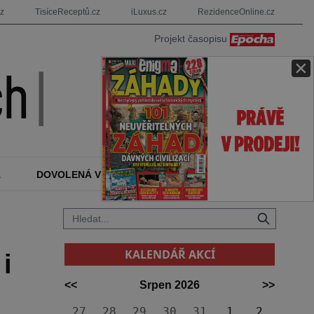
cz
TisíceReceptů.cz
iLuxus.cz
RezidenceOnline.cz
Projekt časopisu
×
A
DOVOLENÁ V ZAHRANIČÍ
KALENDÁŘ AKCÍ
KALENDÁŘ AKCÍ
i
<<
Srpen 2026
>>
27
28
29
30
31
1
2