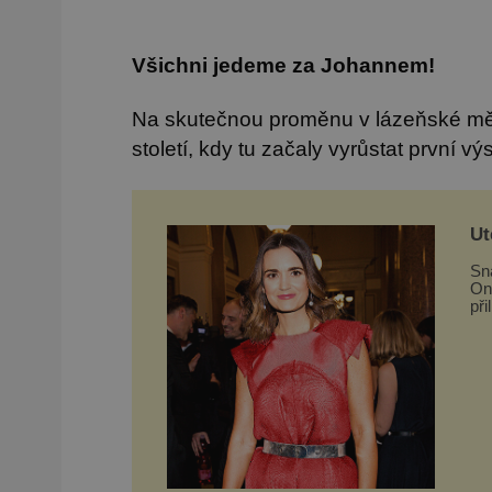
Všichni jedeme za Johannem!
Na skutečnou proměnu v lázeňské měs
století, kdy tu začaly vyrůstat první 
Ut
Sn
On
při
je
On
na