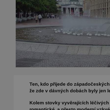
Ten, kdo přijede do západočeských 
že zde v dávných dobách byly jen l
Kolem stovky vyvěrajících léčivých 
romantické, a přesto moderní vzkv