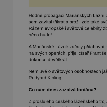
Hodně propagaci Mariánských Lázní 
sem zavítal třikrát a prožil zde také 
Rázem evropské i světové celebrity zby
něco bude!
A Mariánské Lázně začaly přitahovat s
na svých operách, přijel císař Františe
dokonce devětkrát.
Nemluvě o světových osobnostech ja
Rudyard Kipling.
Co nám dnes zazpívá fontána?
Z proslulého českého lázeňského troj