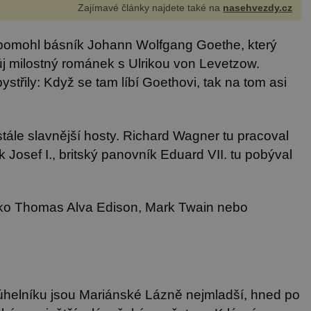
Zajímavé články najdete také na
nasehvezdy.cz
pomohl básník Johann Wolfgang Goethe, který
svůj milostný románek s Ulrikou von Levetzow.
střily: Když se tam líbí Goethovi, tak na tom asi
tále slavnější hosty. Richard Wagner tu pracoval
k Josef I., britský panovník Eduard VII. tu pobýval
ko Thomas Alva Edison, Mark Twain nebo
úhelníku jsou Mariánské Lázně nejmladší, hned po