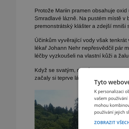
Protože Mariin pramen obsahuje oxid uh
Smradlavé lázně. Na pustém místě v ba
premonstrátský klášter a zdejší mniši 
Účinkům vyvěrající vody však tenkrát v
lékař Johann Nehr nepřesvědčil pár 
léčby vyzkoušeli na vlastní kůži a žal
Když se svatým, mužům zlepšilo tráve
začaly si teprve lázně získávat pověst
Tyto webové
K personalizaci 
vašem používání n
mohou kombinovat
používání jejich 
ZOBRAZIT VŠEC