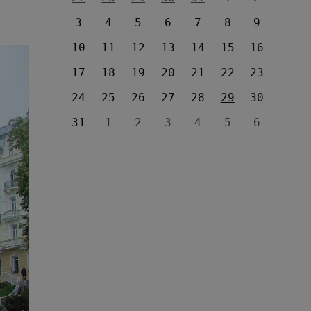
3
4
5
6
7
8
9
10
11
12
13
14
15
16
17
18
19
20
21
22
23
24
25
26
27
28
29
30
31
1
2
3
4
5
6