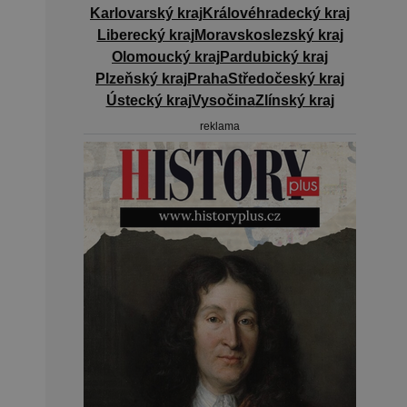
Karlovarský kraj
Královéhradecký kraj
Liberecký kraj
Moravskoslezský kraj
Olomoucký kraj
Pardubický kraj
Plzeňský kraj
Praha
Středočeský kraj
Ústecký kraj
Vysočina
Zlínský kraj
reklama