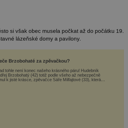
to si však obec musela počkat až do počátku 19.
výstavné lázeňské domy a pavilony.
eče Brzobohaté za zpěvačkou?
ad tohle není konec našeho krásného páru! Hudebník
dřej Brzobohatý (42) totiž podle všeho až nebezpečně
lnul k jisté krásce, zpěvačce Sáře Milfajtové (33), která
dnou byla hostem v pořadu Inkognito, kde Ondřej účinkuje.
dřej Brzobohatý (42). Hned po natáčení prý za ní přišel s
bídkou, ž