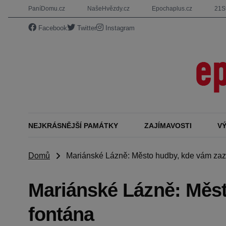
PaníDomu.cz
NašeHvězdy.cz
Epochaplus.cz
21St
Facebook
Twitter
Instagram
NEJKRÁSNĚJŠÍ PAMÁTKY
ZAJÍMAVOSTI
V
Domů
Mariánské Lázně: Město hudby, kde vám zazp
Mariánské Lázně: Měst
fontána