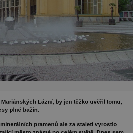
Mariánských Lázní, by jen těžko uvěřil tomu,
esy plné bažin.
minerálních pramenů ale za staletí vyrostlo
étající město známé po celém světě. Dnes sem