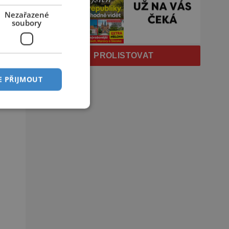
Nezařazené
soubory
PROLISTOVAT
E PŘIJMOUT