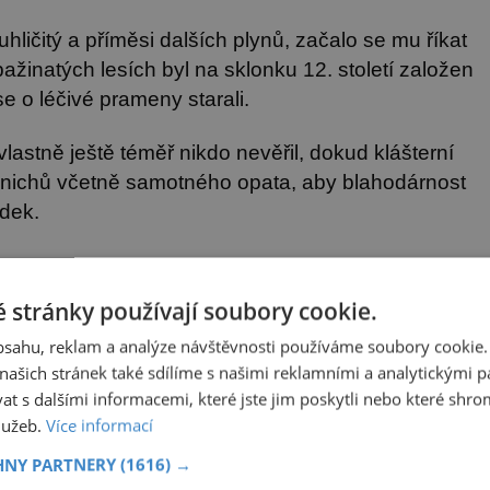
ličitý a příměsi dalších plynů, začalo se mu říkat
žinatých lesích byl na sklonku 12. století založen
se o léčivé prameny starali.
lastně ještě téměř nikdo nevěřil, dokud klášterní
mnichů včetně samotného opata, aby blahodárnost
udek.
ní a začali také usínat osvěžujícím spánkem,
.
 stránky používají soubory cookie.
obsahu, reklam a analýze návštěvnosti používáme soubory cookie.
ašich stránek také sdílíme s našimi reklamními a analytickými par
 s dalšími informacemi, které jste jim poskytli nebo které shro
služeb.
Více informací
HNY PARTNERY
(1616) →