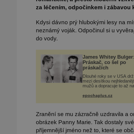
za léčením, odpočinkem i zábavou 
Kdysi dávno prý hlubokými lesy na m
neznámý voják. Odpočinul si u vyvěra
do vody.
James Whitey Bulger
Práskač, co šel po
práskačích
Dlouhé roky se v USA drž
mezi desítkou nejhledaněj
mužů a dopracuje to až na
dvě – hned po Usámovi bi
Ládinovi (1957–2011). To j
epochaplus.cz
James „Whitey“ Bulger (1
2018) viněný ze spoluúčas
Zranění se mu zázračně uzdravila a o
obrázek Panny Marie. Tak dostaly své
příjemnější jméno než to, které se obč