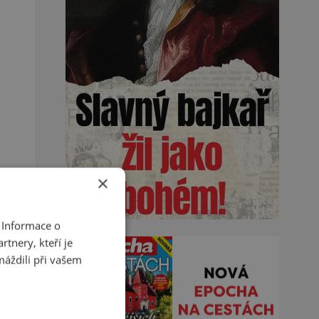
×
 Informace o
tnery, kteří je
máždili při vašem