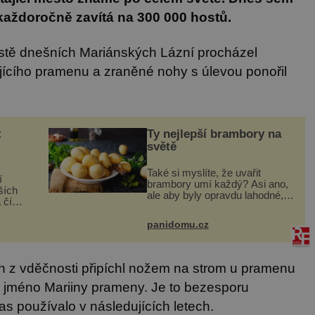
každoročně zavítá na 300 000 hostů.
ístě dnešních Mariánských Lázní procházel
jícího pramenu a zraněné nohy s úlevou ponořil
:
Ty nejlepší brambory na
světě
Také si myslíte, že uvařit
í
brambory umí každý? Asi ano,
ších
ale aby byly opravdu lahodné,
 číslo
hodí se některé jednoduché
n
triky. Že jsou různé varné typy
e
panidomu.cz
od A, tedy na saláty, po D na
929–
kaši, určitě víte, takže
ti na
n z vděčnosti připíchl nožem na strom u pramenu
 jméno Mariiny prameny. Je to bezesporu
as používalo v následujících letech.