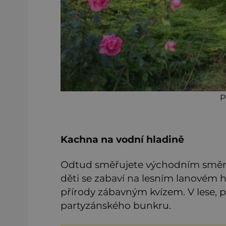
P
Kachna na vodní hladině
Odtud směřujete východním směrem
děti se zabaví na lesním lanovém hř
přírody zábavným kvízem. V lese, po
partyzánského bunkru.