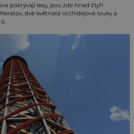
va pokrývají lesy, jsou zde hned čtyři
 Neratov, dvě květnaté orchidejové louky a
rů.