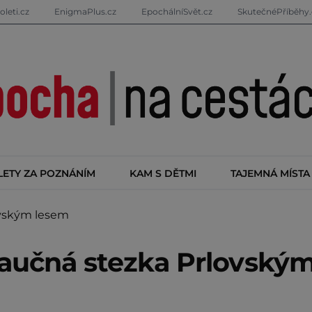
oleti.cz
EnigmaPlus.cz
EpochálníSvět.cz
SkutečnéPříběhy.
LETY ZA POZNÁNÍM
KAM S DĚTMI
TAJEMNÁ MÍSTA
ovským lesem
Naučná stezka Prlovský