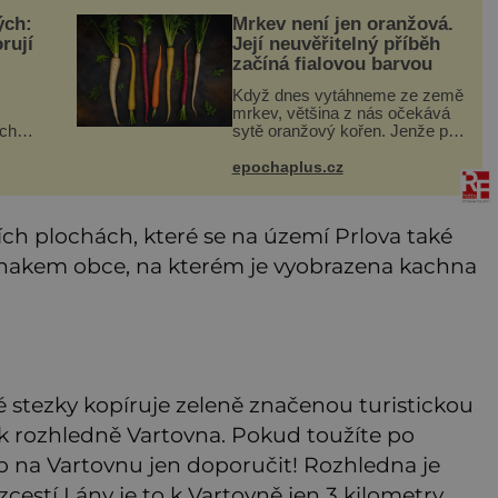
ých:
Mrkev není jen oranžová.
rují
Její neuvěřitelný příběh
začíná fialovou barvou
Když dnes vytáhneme ze země
mrkev, většina z nás očekává
ich
sytě oranžový kořen. Jenže po
o
většinu své historie je mrkev
ování
všechno možné, jen ne
epochaplus.cz
i.
oranžová. Je fialová, žlutá, bílá,
í
někdy dokonce téměř černá.
ích plochách, které se na území Prlova také
e znakem obce, na kterém je vyobrazena kachna
é stezky kopíruje zeleně značenou turistickou
 k rozhledně Vartovna. Pokud toužíte po
up na Vartovnu jen doporučit! Rozhledna je
zcestí Lány je to k Vartovně jen 3 kilometry