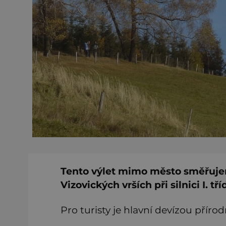
Tento výlet mimo město směřujeme
Vizovických vrších při silnici I. 
Pro turisty je hlavní devízou příro