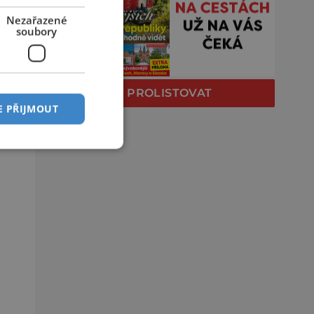
Nezařazené
soubory
PROLISTOVAT
E PŘIJMOUT