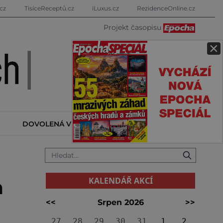
cz
TisíceReceptů.cz
iLuxus.cz
RezidenceOnline.cz
Projekt časopisu
×
DOVOLENÁ V ZAHRANIČÍ
KALENDÁŘ AKCÍ
KALENDÁŘ AKCÍ
m
<<
Srpen 2026
>>
27
28
29
30
31
1
2