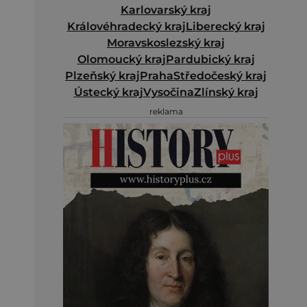
Karlovarský kraj
Královéhradecký kraj
Liberecký kraj
Moravskoslezský kraj
Olomoucký kraj
Pardubický kraj
Plzeňský kraj
Praha
Středočeský kraj
Ústecký kraj
Vysočina
Zlínský kraj
reklama