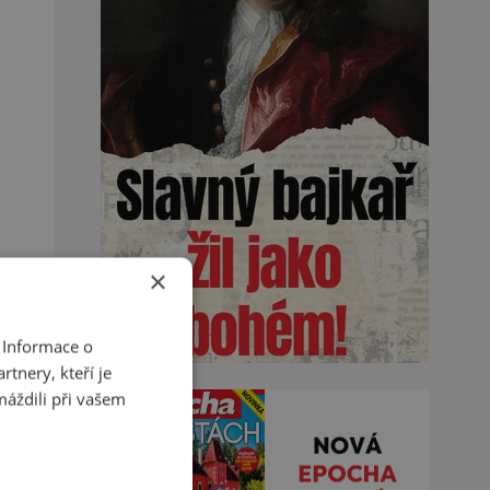
×
 Informace o
tnery, kteří je
máždili při vašem