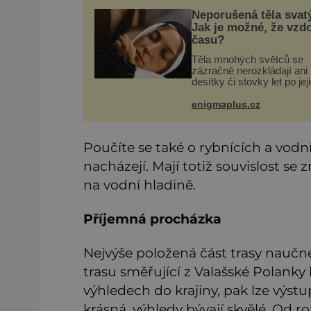
Neporušená těla svat
Jak je možné, že vzdo
času?
Těla mnohých světců se
zázračně nerozkládají ani
desítky či stovky let po jej
smrti, ačkoliv na nich čast
nebylo provedeno balzam
enigmaplus.cz
či jiné pokusy o konzervac
Neporušené ostatky bývaj
považo
Poučíte se také o rybnících a vodn
nacházejí. Mají totiž souvislost s
na vodní hladině.
Příjemná procházka
Nejvýše položená část trasy naučn
trasu směřující z Valašské Polanky
výhledech do krajiny, pak lze výst
krásná, výhledy bývají skvělé. Od ro