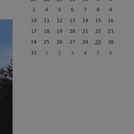
3
4
5
6
7
8
9
10
11
12
13
14
15
16
17
18
19
20
21
22
23
24
25
26
27
28
29
30
31
1
2
3
4
5
6