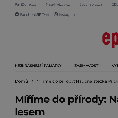
PaníDomu.cz
NašeHvězdy.cz
Epochaplus.cz
21St
Facebook
Twitter
Instagram
NEJKRÁSNĚJŠÍ PAMÁTKY
ZAJÍMAVOSTI
VÝ
Domů
Míříme do přírody: Naučná stezka Prl
Míříme do přírody: 
lesem