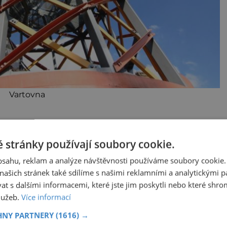
Vartovna
 stránky používají soubory cookie.
obsahu, reklam a analýze návštěvnosti používáme soubory cookie.
tuována 5 kilometrů dlouhá Naučná stezka
ašich stránek také sdílíme s našimi reklamními a analytickými par
kou panelů, které zájemce seznámí nejen se
 s dalšími informacemi, které jste jim poskytli nebo které shro
aké s její historií, krajinou, flórou a faunou.
služeb.
Více informací
HNY PARTNERY
(1616) →