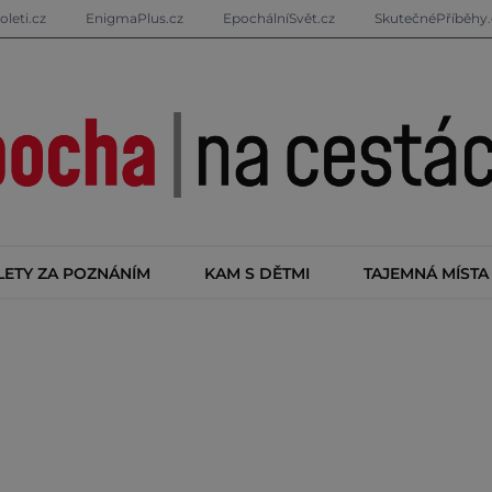
oleti.cz
EnigmaPlus.cz
EpochálníSvět.cz
SkutečnéPříběhy.
LETY ZA POZNÁNÍM
KAM S DĚTMI
TAJEMNÁ MÍSTA