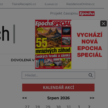
cz
TisíceReceptů.cz
iLuxus.cz
RezidenceOnline.cz
Projekt časopisu
×
DOVOLENÁ V ZAHRANIČÍ
KALENDÁŘ AKCÍ
KALENDÁŘ AKCÍ
<<
Srpen 2026
>>
27
28
29
30
31
1
2