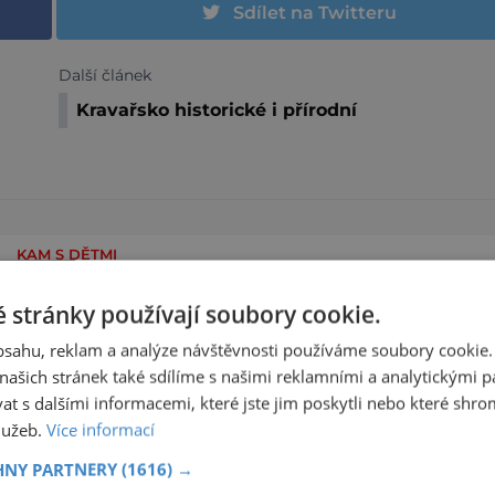
Sdílet na Twitteru
Další článek
Kravařsko historické i přírodní
KAM S DĚTMI
V KUKSU OŽÍVAJÍ BRAUNOVY SOCHY JAKO
 stránky používají soubory cookie.
LOUTKY
obsahu, reklam a analýze návštěvnosti používáme soubory cookie.
Přemýšlíte nad prázdninovým programem pro
ašich stránek také sdílíme s našimi reklamními a analytickými par
celou rodinu? Spojte výlet do barokního Kuksu 
 s dalšími informacemi, které jste jim poskytli nebo které shro
nevšedním kulturním zážitkem. Galerie loutek
Kuks v historickém Comoedien-Hausu zve na
služeb.
Více informací
zobrazit více >>
stálou expozici Braunova socha loutkou. Jde o
HNY PARTNERY
(1616) →
unikátní cyklus soch-loutek inspirovaných