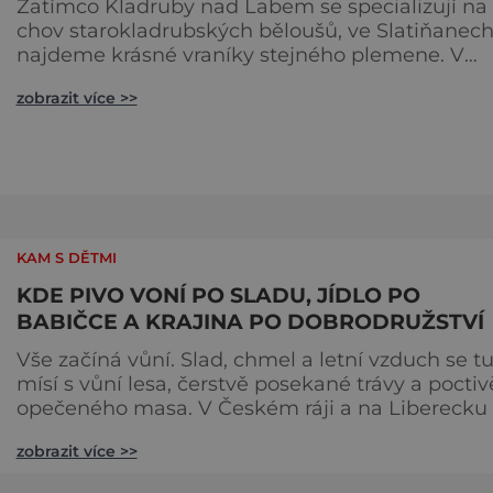
Zatímco Kladruby nad Labem se specializují na
chov starokladrubských běloušů, ve Slatiňanec
najdeme krásné vraníky stejného plemene. V
hipologickém muzeu v budově zámku se dozvít
zobrazit více >>
více o chovu těchto koní, jsou tu vystaveny
významné obrazy s koňskými motivy, sedla a
postroje, některé exponáty připomínají využití k
ve vojenství, dopravě, honech či dostizích. [caption
id="attachment_74515
KAM S DĚTMI
KDE PIVO VONÍ PO SLADU, JÍDLO PO
BABIČCE A KRAJINA PO DOBRODRUŽSTVÍ
Vše začíná vůní. Slad, chmel a letní vzduch se t
mísí s vůní lesa, čerstvě posekané trávy a poctiv
opečeného masa. V Českém ráji a na Liberecku
léto nepočítá na dny, ale na doušky – a ty tady
zobrazit více >>
tečou proudem. Není to jen výlet, je to oslava
chutí, tradice a poctivého řemesla, kterou ocení