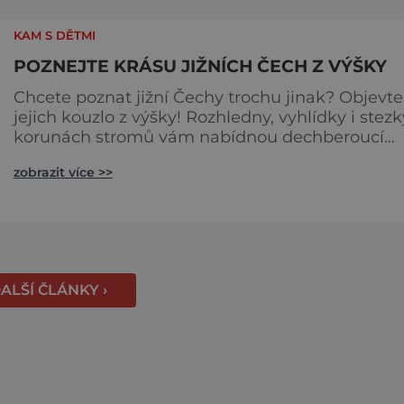
každý, kdo ví, že k dokonalému dni patří nejen
výhled, ale i výčep. Měšťanský pivovar Turnov
KAM S DĚTMI
přesně ví,
POZNEJTE KRÁSU JIŽNÍCH ČECH Z VÝŠKY
Chcete poznat jižní Čechy trochu jinak? Objevte
jejich kouzlo z výšky! Rozhledny, vyhlídky i stezk
korunách stromů vám nabídnou dechberoucí
pohledy na řeky, lesy, města i Alpy v dálce. Ptačí
zobrazit více >>
pozorovatelna Vrbenské rybníky Začněte třeba na
Stezce korunami stromů Lipno, kde se projdete
výšce 40 metrů s výhledy na šu
ALŠÍ ČLÁNKY ›