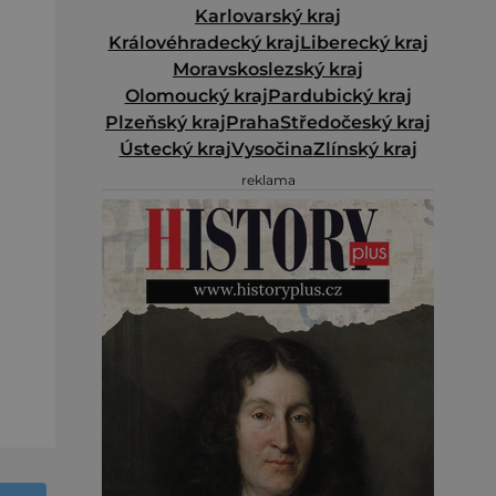
Karlovarský kraj
Královéhradecký kraj
Liberecký kraj
Moravskoslezský kraj
Olomoucký kraj
Pardubický kraj
Plzeňský kraj
Praha
Středočeský kraj
Ústecký kraj
Vysočina
Zlínský kraj
reklama