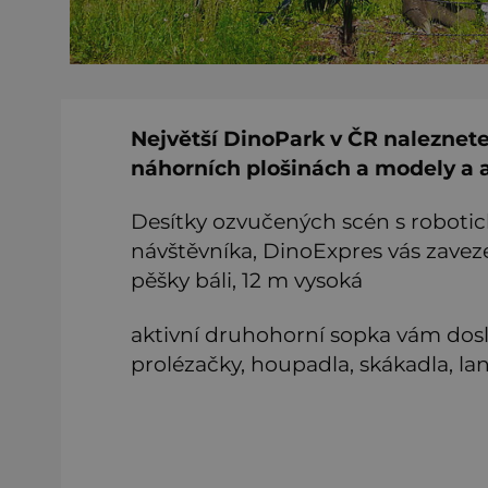
Největší DinoPark v ČR naleznet
náhorních plošinách a modely a a
Desítky ozvučených scén s robot
návštěvníka, DinoExpres vás zavez
pěšky báli, 12 m vysoká
aktivní druhohorní sopka vám dosl
prolézačky, houpadla, skákadla, lan