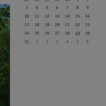
3
4
5
6
7
8
9
10
11
12
13
14
15
16
17
18
19
20
21
22
23
24
25
26
27
28
29
30
31
1
2
3
4
5
6