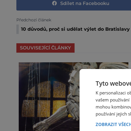
Sdílet na Facebooku
Předchozí článek
10 důvodů, proč si udělat výlet do Bratislavy
SOUVISEJÍCÍ ČLÁNKY
Tyto webové
K personalizaci 
vašem používání n
mohou kombinovat
používání jejich 
ZOBRAZIT VŠEC