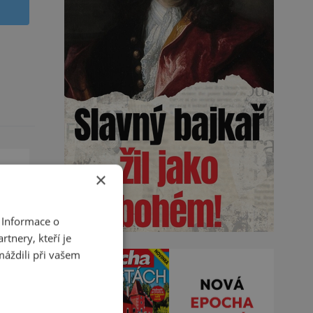
×
 Informace o
tnery, kteří je
s
máždili při vašem