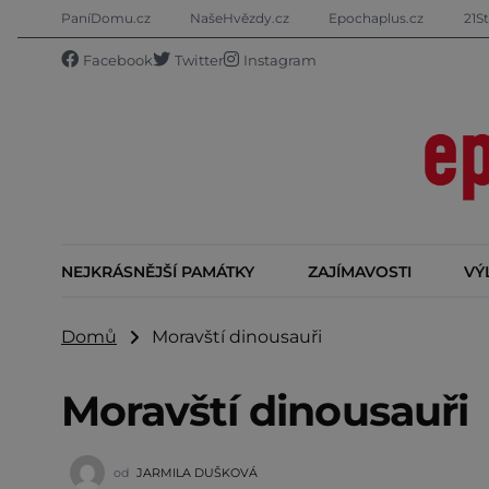
PaníDomu.cz
NašeHvězdy.cz
Epochaplus.cz
21St
Facebook
Twitter
Instagram
NEJKRÁSNĚJŠÍ PAMÁTKY
ZAJÍMAVOSTI
VÝ
Domů
Moravští dinousauři
Moravští dinousauři
od
JARMILA DUŠKOVÁ