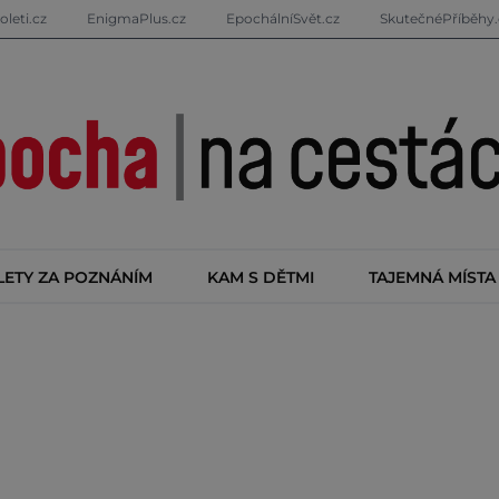
oleti.cz
EnigmaPlus.cz
EpochálníSvět.cz
SkutečnéPříběhy.
LETY ZA POZNÁNÍM
KAM S DĚTMI
TAJEMNÁ MÍSTA