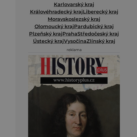
Karlovarský kraj
Královéhradecký kraj
Liberecký kraj
Moravskoslezský kraj
Olomoucký kraj
Pardubický kraj
Plzeňský kraj
Praha
Středočeský kraj
Ústecký kraj
Vysočina
Zlínský kraj
reklama