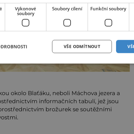
é
Výkonové
Soubory cílení
Funkční soubory
soubory
ODROBNOSTI
VŠE ODMÍTNOUT
VŠ
ou okolo Blaťáku, neboli Máchova jezera a
prostřednictvím informačních tabulí, jež jsou
 prostřednictvím brožurek se soutěžními
ostmi.