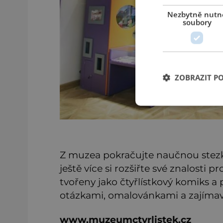
Nezbytně nutn
soubory
ZOBRAZIT P
Z muzea pokračujte naučnou stezk
ještě více si rozšiřte své znalosti 
tvořeny jako čtyřlístkový komiks a
otázkami, omalovánkami a zajímav
www.muzeumctyrlistek.cz