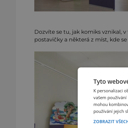
Dozvíte se tu, jak komiks vznikal, v
postavičky a některá z míst, kde s
Tyto webové
K personalizaci 
vašem používání n
mohou kombinovat
používání jejich 
ZOBRAZIT VŠEC