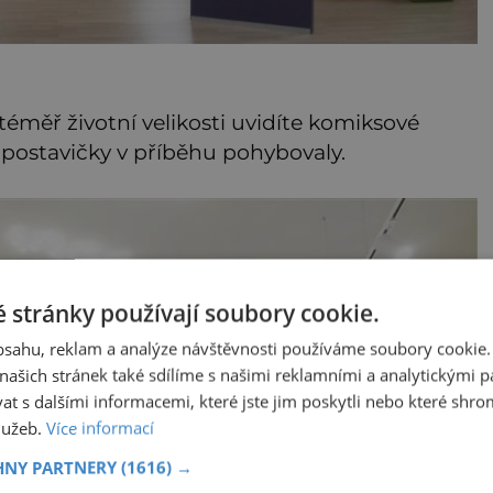
 téměř životní velikosti uvidíte komiksové
e postavičky v příběhu pohybovaly.
 stránky používají soubory cookie.
obsahu, reklam a analýze návštěvnosti používáme soubory cookie.
ašich stránek také sdílíme s našimi reklamními a analytickými par
 s dalšími informacemi, které jste jim poskytli nebo které shro
služeb.
Více informací
HNY PARTNERY
(1616) →