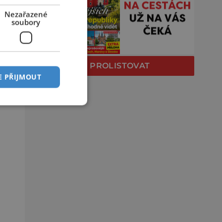
Nezařazené
soubory
PROLISTOVAT
E PŘIJMOUT