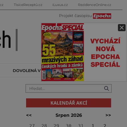
cz
TisíceReceptů.cz
iLuxus.cz
RezidenceOnline.cz
Projekt časopisu
×
DOVOLENÁ V ZAHRANIČÍ
KALENDÁŘ AKCÍ
KALENDÁŘ AKCÍ
<<
Srpen 2026
>>
27
28
29
30
31
1
2