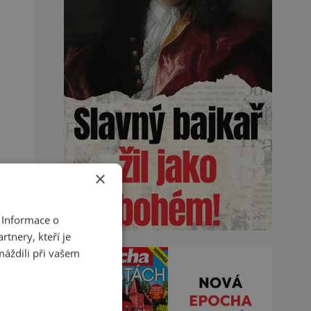
×
 Informace o
tnery, kteří je
máždili při vašem