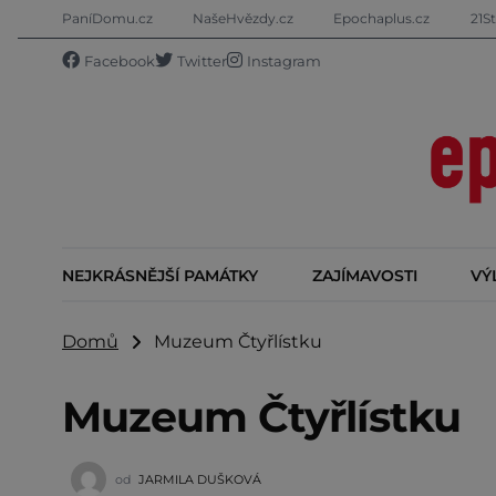
PaníDomu.cz
NašeHvězdy.cz
Epochaplus.cz
21St
Facebook
Twitter
Instagram
NEJKRÁSNĚJŠÍ PAMÁTKY
ZAJÍMAVOSTI
VÝ
Domů
Muzeum Čtyřlístku
Muzeum Čtyřlístku
od
JARMILA DUŠKOVÁ