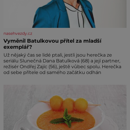
nasehvezdy.cz
Vyměnil Batulkovou přítel za mladší
exemplář?
Už nějaký čas se lidé ptali, jestli jsou herečka ze
seriálu Slunečná Dana Batulková (68) a její partner,
režisér Ondřej Zajíc (56), ještě vůbec spolu. Herečka
od sebe přítele od samého začátku odhán