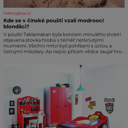
historyplus.cz
Kde se v čínské poušti vzali modroocí
blonďáci?
V poušti Taklamakan byla koncem minulého století
objevena stovka hrobů s téměř netknutými
mumiemi. Všichni mrtví byli pohřbeni s úctou a
četnými milodary. Asi nejvíc přitom vědce zaujal hrob
tříměsíčního chlapečka s modrou filcovou čapkou, z
níž se draly blonďaté vlásky. Fakt, že jsou těla
dávných lidí nesmírně dobře zachovalá, přičítají
odborníci zdejším klimatickým podmínkám. Sucho,
prosolené písky a extrémně