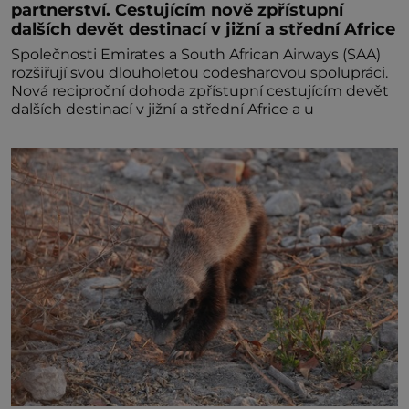
partnerství. Cestujícím nově zpřístupní
dalších devět destinací v jižní a střední Africe
Společnosti Emirates a South African Airways (SAA)
rozšiřují svou dlouholetou codesharovou spolupráci.
Nová reciproční dohoda zpřístupní cestujícím devět
dalších destinací v jižní a střední Africe a u