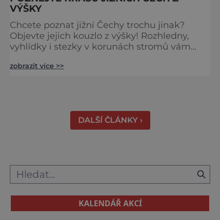
VÝŠKY
Chcete poznat jižní Čechy trochu jinak?
Objevte jejich kouzlo z výšky! Rozhledny,
vyhlídky i stezky v korunách stromů vám
nabídnou dechberoucí pohledy na řeky, lesy,
zobrazit více >>
města i Alpy v dálce. Ptačí pozorovatelna
Vrbenské rybníky Začněte třeba na Stezce
korunami stromů Lipno, kde se projdete ve
výšce 40 metrů s výhledy na šu
DALŠÍ ČLÁNKY ›
KALENDÁŘ AKCÍ