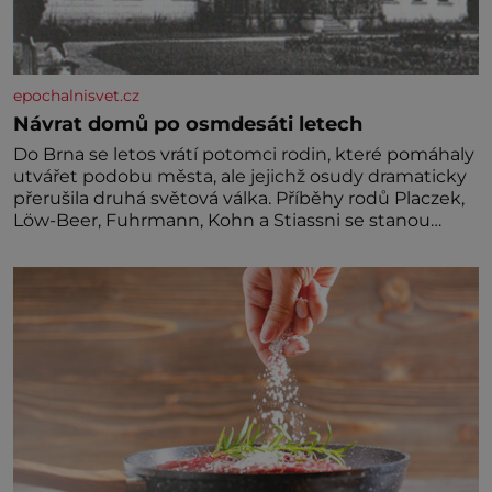
epochalnisvet.cz
Návrat domů po osmdesáti letech
Do Brna se letos vrátí potomci rodin, které pomáhaly
utvářet podobu města, ale jejichž osudy dramaticky
přerušila druhá světová válka. Příběhy rodů Placzek,
Löw-Beer, Fuhrmann, Kohn a Stiassni se stanou
jednou z hlavních dramaturgických linií festivalu
židovské kultury ŠTETL FEST 2026. Některé návraty
nejsou jednoduché. Místa, která si člověk pamatuje z
rodinných vyprávění, už dávno