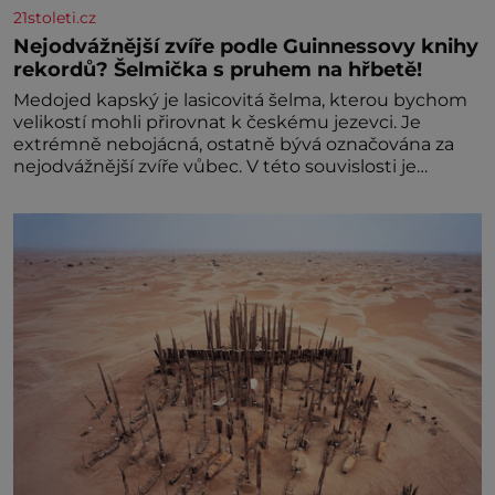
21stoleti.cz
Nejodvážnější zvíře podle Guinnessovy knihy
rekordů? Šelmička s pruhem na hřbetě!
Medojed kapský je lasicovitá šelma, kterou bychom
velikostí mohli přirovnat k českému jezevci. Je
extrémně nebojácná, ostatně bývá označována za
nejodvážnější zvíře vůbec. V této souvislosti je
dokonc