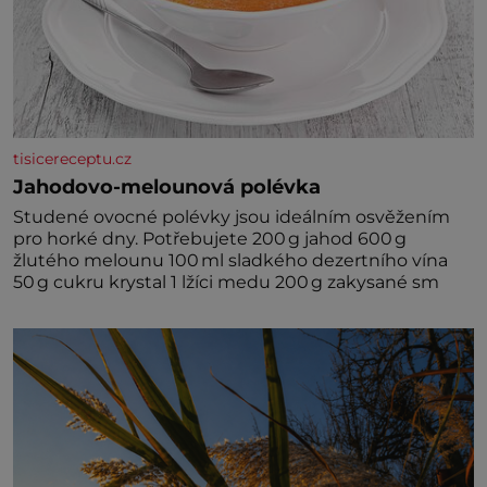
tisicereceptu.cz
Jahodovo-melounová polévka
Studené ovocné polévky jsou ideálním osvěžením
pro horké dny. Potřebujete 200 g jahod 600 g
žlutého melounu 100 ml sladkého dezertního vína
50 g cukru krystal 1 lžíci medu 200 g zakysané sm