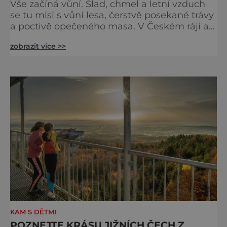
Vše začíná vůní. Slad, chmel a letní vzduch
se tu mísí s vůní lesa, čerstvě posekané trávy
a poctivě opečeného masa. V Českém ráji a
na Liberecku se léto nepočítá na dny, ale na
zobrazit více >>
doušky – a ty tady tečou proudem. Není to
jen výlet, je to oslava chutí, tradice a
poctivého řemesla, kterou ocení každý, kdo
ví, že k dokonalému dni patří nejen výhled,
ale i výčep. Měšťanský pivovar Turnov přesně
ví,
KAM S DĚTMI
POZNEJTE KRÁSU JIŽNÍCH ČECH Z