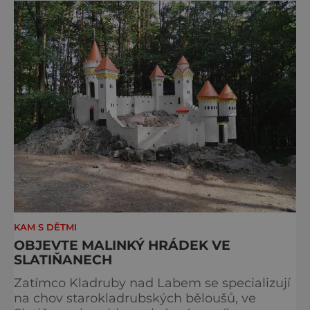
S norimberským Christkindlesmarktem se
drážďanské vánoční trhy každoročně
přetahují o pozici nejnavštěvovanějších t
KAM S DĚTMI
OBJEVTE MALINKÝ HRÁDEK VE
SLATIŇANECH
Zatímco Kladruby nad Labem se specializují
na chov starokladrubských běloušů, ve