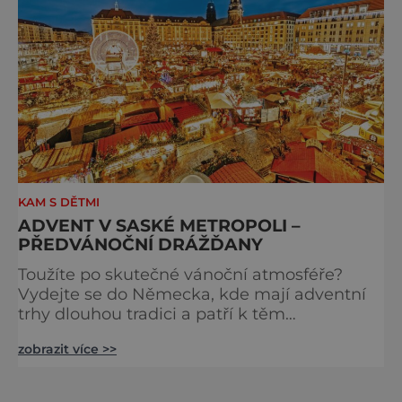
KAM S DĚTMI
ADVENT V SASKÉ METROPOLI –
PŘEDVÁNOČNÍ DRÁŽĎANY
Toužíte po skutečné vánoční atmosféře?
Vydejte se do Německa, kde mají adventní
trhy dlouhou tradici a patří k těm
nejpůvabnějším v Evropě. Ty nejbližší
zobrazit více >>
českým hranicím najdete v Drážďanech –
začínají 26. 11. 2025 a potrvají do 24. 12. 2025.
A stojí za to je zažít na vlastní kůži.