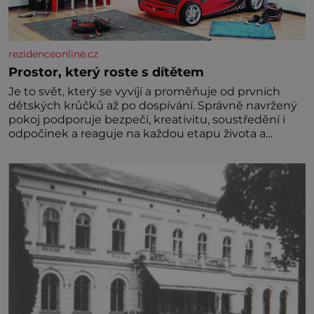
rezidenceonline.cz
Prostor, který roste s dítětem
Je to svět, který se vyvíjí a proměňuje od prvních
dětských krůčků až po dospívání. Správně navržený
pokoj podporuje bezpečí, kreativitu, soustředění i
odpočinek a reaguje na každou etapu života a
specifické potřeby dítěte. Pro nejmenší je klíčová
jednoduchost, měkkost a bezpečí, proto by pokoj
miminka měl působit především klidně a útulně.
Předškolní věk je