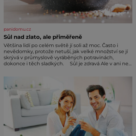
panidomu.cz
Sůl nad zlato, ale přiměřeně
Většina lidí po celém světě jí soli až moc. Často i
nevědomky, protože netuší, jak velké množství se jí
skrývá v průmyslově vyráběných potravinách,
dokonce i těch sladkých. Sůl je zdravá Ale v ani ne
třetinovém množství, než je pro většinu populace
běžné. Její základní složky– sodík a chlór – jsou
zásadní pro správné hospodaření