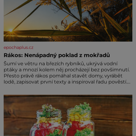
epochaplus.cz
Rákos: Nenápadný poklad z mokřadů
Šumí ve větru na březích rybníků, ukrývá vodní
ptáky a mnozí kolem něj procházejí bez povšimnutí.
Přesto právě rákos pomáhal stavět domy, vyrábět
lodě, zapisovat první texty a inspiroval řadu pověstí.
Tato skromná, ale užitečná rostlina provází člověka
už tisíce let. Většina lidí vnímá rákos jen jako
obyčejnou kulisu letního koupání. Stačí se však
podívat