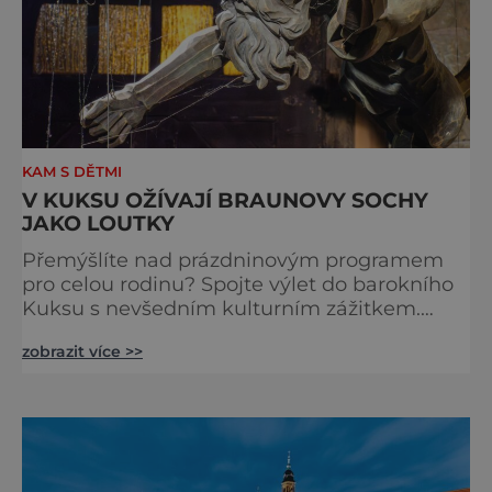
KAM S DĚTMI
V KUKSU OŽÍVAJÍ BRAUNOVY SOCHY
JAKO LOUTKY
Přemýšlíte nad prázdninovým programem
pro celou rodinu? Spojte výlet do barokního
Kuksu s nevšedním kulturním zážitkem.
Galerie loutek Kuks v historickém
zobrazit více >>
Comoedien-Hausu zve na stálou expozici
Braunova socha loutkou. Jde o unikátní
cyklus soch-loutek inspirovaných sochami
Matyáše Bernarda Brauna nejen z Kuksu.
Výstava Braunova socha loutkou představuje
padesát autorských loutek řezbáře a scénog