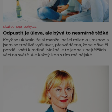
skutecnepribehy.cz
Odpustit je úleva, ale bývá to nesmírně těžké
Když se ukázalo, že si manžel našel milenku, rozhodla
jsem se trpělivě vyčkávat, přesvědčena, že se dříve či
později vrátí k rodině. Možná je to jedna z nejtěžších
věcí na světě. Ale každý, kdo s tím má nějaké
zkušenosti, se zapřísahá, že pokud odpustíte,
znatelně se vám uleví. Když se ke mně doneslo, že si
manžel pořídil milenku,