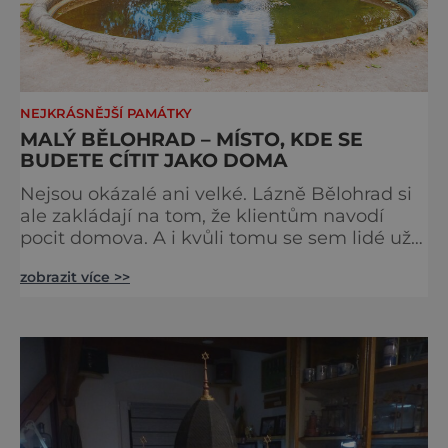
NEJKRÁSNĚJŠÍ PAMÁTKY
MALÝ BĚLOHRAD – MÍSTO, KDE SE
BUDETE CÍTIT JAKO DOMA
Nejsou okázalé ani velké. Lázně Bělohrad si
ale zakládají na tom, že klientům navodí
pocit domova. A i kvůli tomu se sem lidé už
zhruba 130 let rádi vracejí. Nejsou tu obří
zobrazit více >>
lázeňské koncerty ani velkolepé akce.
Dokonce tu nenajdete ani pravou kolonádu.
Ne že by tu nebyla. Ale mnoho lidí si jí
nevšimne, ani se jí kolonáda vlastně neříká.
Je to pro