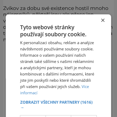
Zvíkov za dobu své existence hostil mnoho
nájemníků, někteří jsou ale přece jen
×
výjimeční. Hradní sklepení jsou totiž už
Tyto webové stránky
dlouho zimovištěm netopýrů. Odborníci jich
tu při sčítání vždy na přelomu ledna a února
používají soubory cookie.
napočítají až osm různých druhů.
K personalizaci obsahu, reklam a analýze
návštěvnosti používáme soubory cookie.
Informace o vašem používání našich
stránek také sdílíme s našimi reklamními
a analytickými partnery, kteří je mohou
kombinovat s dalšími informacemi, které
jste jim poskytli nebo které shromáždili
při vašem používání jejich služeb.
Více
informací
ZOBRAZIT VŠECHNY PARTNERY
(1616)
→