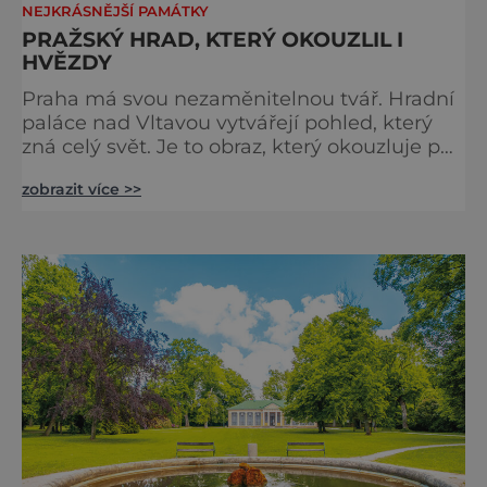
NEJKRÁSNĚJŠÍ PAMÁTKY
PRAŽSKÝ HRAD, KTERÝ OKOUZLIL I
HVĚZDY
Praha má svou nezaměnitelnou tvář. Hradní
paláce nad Vltavou vytvářejí pohled, který
zná celý svět. Je to obraz, který okouzluje po
staletí a nikdy nezevšední. Neexistuje snad
zobrazit více >>
jediný Čech, který by ho neznal. Pražský hrad
se objevuje na pohlednicích, ve filmech i na
fotkách. A kdo si plánuje výlet do naší
metropole, má ho na seznamu mí