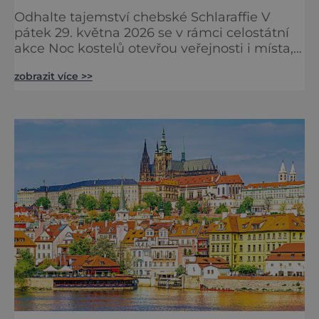
Odhalte tajemství chebské Schlaraffie V
pátek 29. května 2026 se v rámci celostátní
akce Noc kostelů otevřou veřejnosti i místa,
která běžně zůstávají skrytá. Jedním z
zobrazit více >>
nejzajímavějších bude bezesporu Husův
sbor Církve československé husitské v
Chebu (Vrbenského 14), který letos nabídne
večer plný historie, hudby, tajemství i
dobrodružství pro malé i velké návštěvníky.
Málokdo ví, že dnešní kos