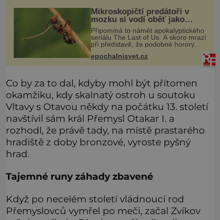
že právě tato strate
Mikroskopičtí predátoři v
mozku si vodí oběť jako
loutku
Připomíná to námět apokalyptického
seriálu The Last of Us. A skoro mrazí
při představě, že podobné horory
probíhají v přírodě běžně – s tím
epochalnisvet.cz
rozdílem, že nejde pouze o infekce
parazitickou houbou a že
Co by za to dal, kdyby mohl být přítomen
okamžiku, kdy skalnatý ostroh u soutoku
Vltavy s Otavou někdy na počátku 13. století
navštívil sám král Přemysl Otakar I. a
rozhodl, že právě tady, na místě prastarého
hradiště z doby bronzové, vyroste pyšný
hrad.
Tajemné runy záhady zbavené
Když po necelém století vládnoucí rod
Přemyslovců vymřel po meči, začal Zvíkov