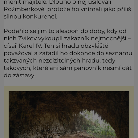
měnit majitele. Dlouho o něj usilovali
Rožmberkové, protože ho vnímali jako příliš
silnou konkurenci.
Podařilo se jim to alespoň do doby, kdy od
nich Zvíkov vykoupil zákazník nejmocnější –
císař Karel IV. Ten si hradu obzvláště
považoval a zařadil ho dokonce do seznamu
takzvaných nezcizitelných hradů, tedy
takových, které ani sám panovník nesmí dát
do zástavy.