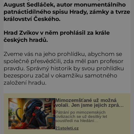
August Sedláček, autor monumentálního
patnáctidílného spisu Hrady, zámky a tvrze
království Českého.
Hrad Zvíkov v něm prohlásil za krále
českých hradů.
Zveme vás na jeho prohlídku, abychom se
společně přesvědčili, zda měl pan profesor
pravdu. Správný historik by svou prohlídku
bezesporu začal v okamžiku samotného
založení hradu.
Mimozemšťané už možná
volali. Jen jsme jejich zprávu
nedokázali rozpoznat
Pátrání po mimozemských
civilizacích se už desítky let
soustředí na hledání
úzkopásmových rádiových signálů,
21stoleti.cz
které by příroda sama vytvořila jen
stěží. Nová studie však naznačuje,