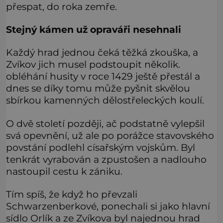
přespat, do roka zemře.
Stejný kámen už opraváři nesehnali
Každý hrad jednou čeká těžká zkouška, a
Zvíkov jich musel podstoupit několik.
obléhání husity v roce 1429 ještě přestál a
dnes se díky tomu může pyšnit skvělou
sbírkou kamenných dělostřeleckých koulí.
O dvě století později, ač podstatně vylepšil
svá opevnění, už ale po porážce stavovského
povstání podlehl císařským vojskům. Byl
tenkrát vyrabován a zpustošen a nadlouho
nastoupil cestu k zániku.
Tím spíš, že když ho převzali
Schwarzenberkové, ponechali si jako hlavní
sídlo Orlík a ze Zvíkova byl najednou hrad