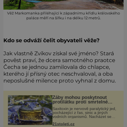
Věž Markomanka přiléhající k západnímu křídlu královského
paláce měří na šířku i na délku 12 metrů.
Kdo se odváží čelit obyvateli věže?
Jak vlastně Zvíkov získal své jméno? Stará
pověst praví, že dcera samotného praotce
Čecha se jednou zamilovala do chlapce,
kterého jí přísný otec neschvaloval, a oba
neposlušné milence proto vyhnal z domu.
Žáby mohou poskytnout
protilátku proti smrtelné
otravě měkkýši
Saxitoxin je nervově paralytický jed,
pocházející z řas, sinic a jiných
vodních organismů. Nacházet se
však může i v lidmi konzumovaných
21stoleti.cz
mlžích, jako jsou ústřice nebo slávky.