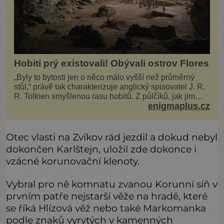
Hobiti prý existovali! Obývali ostrov Flores
„Byly to bytosti jen o něco málo vyšší než průměrný
stůl,“ právě tak charakterizuje anglický spisovatel J. R.
R. Tolkien smyšlenou rasu hobitů. Z půlčíků, jak jim
enigmaplus.cz
říká, následně udělá hlavní hrdiny svých slavných
fantasy knih. Podobné bytosti prý ovšem naši planetu
opravdu kdysi obývaly. Šlo o naše
Otec vlasti na Zvíkov rád jezdil a dokud nebyl
dokončen Karlštejn, uložil zde dokonce i
vzácné korunovační klenoty.
Vybral pro ně komnatu zvanou Korunní síň v
prvním patře nejstarší věže na hradě, které
se říká Hlízová věž nebo také Markomanka
podle znaků vyrytých v kamenných