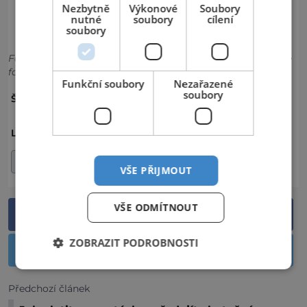
Nezbytně
Výkonové
Soubory
nutné
soubory
cílení
soubory
Foto: Shutterstock, Wikimedia Commons (poslední letecké
foto)
Funkční soubory
Nezařazené
soubory
HRAD ZVÍKOV
ZVÍKOV
ŠTÍTKY:
ČESKO
JIHOČESKÝ KRAJ
LOKALITA:
OKRES PÍSEK
VŠE PŘIJMOUT
VŠE ODMÍTNOUT
Sdílet na Facebooku
ZOBRAZIT PODROBNOSTI
Sdílet na Twitteru
Předchozí článek