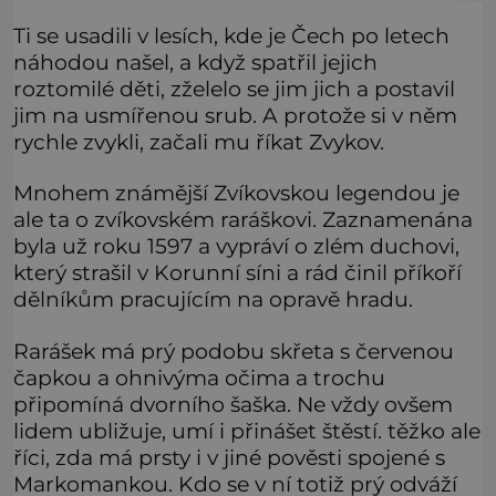
Ti se usadili v lesích, kde je Čech po letech
náhodou našel, a když spatřil jejich
roztomilé děti, zželelo se jim jich a postavil
jim na usmířenou srub. A protože si v něm
rychle zvykli, začali mu říkat Zvykov.
Mnohem známější Zvíkovskou legendou je
ale ta o zvíkovském raráškovi. Zaznamenána
byla už roku 1597 a vypráví o zlém duchovi,
který strašil v Korunní síni a rád činil příkoří
dělníkům pracujícím na opravě hradu.
Rarášek má prý podobu skřeta s červenou
čapkou a ohnivýma očima a trochu
připomíná dvorního šaška. Ne vždy ovšem
lidem ubližuje, umí i přinášet štěstí. těžko ale
říci, zda má prsty i v jiné pověsti spojené s
Markomankou. Kdo se v ní totiž prý odváží