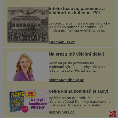
K příznakům otravy patří
Intelektuálové, panovníci a
diktátoři na kolenou. Pět
posledních okamžiků před
popravou
Jeho troufalost mu spočítají i s úroky.
Nejdřív ho nahého zapřáhnou za
koně a dopřejí mu vyhlídkovou trasu
kolem Londýna. Když ho pak věší,
myslí si, že útrapy skončily. Těsně
předtím, než ztratí věd
epochaplus.cz
Na srazu mě všichni dojali
Když mi přišla pozvánka na
padesáté výročí maturity, několik dní
ležela na stole. Pořád jsem
přemýšlela, jestli tam vůbec chci jít.
Se spolužáky jsme se moc
skutecnepribehy.cz
nescházeli. Nebyl čas a hlavně nikdo
nechtě
Velká kniha komiksů je tady!
Vydejte se na dobrodružnou cestu
historií i vědou! Komiksy uznávaného
ilustrátora Richarda Svitalského, na
kterých vyrostla celá generace
historyplus.cz
čtenářů, se vracejí v jediné velké
knize. Čekají vás dobrodruž