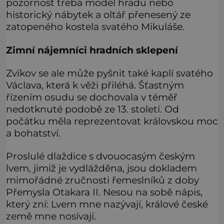
pozornost třeba model hradu nebo
historický nábytek a oltář přenesený ze
zatopeného kostela svatého Mikuláše.
Zimní nájemníci hradních sklepení
Zvíkov se ale může pyšnit také kaplí svatého
Václava, která k věži přiléhá. Šťastným
řízením osudu se dochovala v téměř
nedotknuté podobě ze 13. století. Od
počátku měla reprezentovat královskou moc
a bohatství.
Proslulé dlaždice s dvouocasým českým
lvem, jimiž je vydlážděna, jsou dokladem
mimořádné zručnosti řemeslníků z doby
Přemysla Otakara II. Nesou na sobě nápis,
který zní: Lvem mne nazývají, králové české
země mne nosívají.