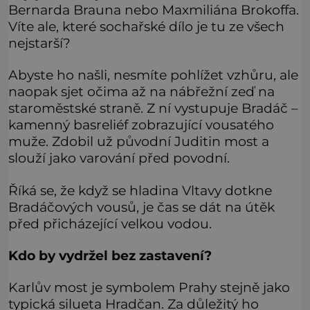
Bernarda Brauna nebo Maxmiliána Brokoffa.
Víte ale, které sochařské dílo je tu ze všech
nejstarší?
Abyste ho našli, nesmíte pohlížet vzhůru, ale
naopak sjet očima až na nábřežní zeď na
staroměstské straně. Z ní vystupuje Bradáč –
kamenný basreliéf zobrazující vousatého
muže. Zdobil už původní Juditin most a
slouží jako varování před povodní.
Říká se, že když se hladina Vltavy dotkne
Bradáčových vousů, je čas se dát na útěk
před přicházející velkou vodou.
Kdo by vydržel bez zastavení?
Karlův most je symbolem Prahy stejně jako
typická silueta Hradčan. Za důležitý ho