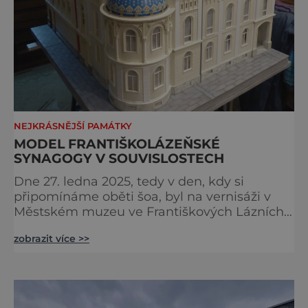
NEJKRÁSNĚJŠÍ PAMÁTKY
MODEL FRANTIŠKOLÁZEŇSKÉ
SYNAGOGY V SOUVISLOSTECH
Dne 27. ledna 2025, tedy v den, kdy si
připomínáme oběti šoa, byl na vernisáži v
Městském muzeu ve Františkových Lázních
představen model synagogy, která byla
zobrazit více >>
nacisty zničena v roce 1938. Do lázeňského
města se tak více než symbolicky vrátil
židovský svatostánek. Autorem modelu je
Bohuslav Karban z Aše. Připomeňme si nyní
některé události spojené s touto významnou