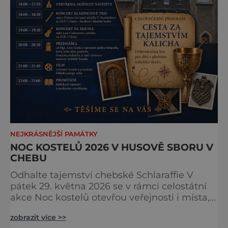
NEJKRÁSNĚJŠÍ PAMÁTKY
NOC KOSTELŮ 2026 V HUSOVĚ SBORU V
CHEBU
Odhalte tajemství chebské Schlaraffie V
pátek 29. května 2026 se v rámci celostátní
akce Noc kostelů otevřou veřejnosti i místa,
která běžně zůstávají skrytá. Jedním z
zobrazit více >>
nejzajímavějších bude bezesporu Husův