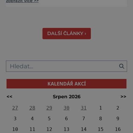
zobrazit více >>
středověku. Národní kulturní památka je
dnes přístupná veřejnosti a hojně
vyhledávaná turisty, kteří si zde mohou učinit
poměrně konkrétní představu o namáhavé
práci tehdejších horníků. [gallery
DALŠÍ ČLÁNKY ›
ids="91631,91630,91632,91633,91634,91635,9
KALENDÁŘ AKCÍ
<<
Srpen 2026
>>
27
28
29
30
31
1
2
3
4
5
6
7
8
9
10
11
12
13
14
15
16