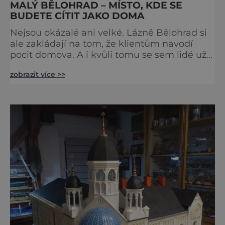
MALÝ BĚLOHRAD – MÍSTO, KDE SE
BUDETE CÍTIT JAKO DOMA
Nejsou okázalé ani velké. Lázně Bělohrad si
ale zakládají na tom, že klientům navodí
pocit domova. A i kvůli tomu se sem lidé už
zhruba 130 let rádi vracejí. Nejsou tu obří
zobrazit více >>
lázeňské koncerty ani velkolepé akce.
Dokonce tu nenajdete ani pravou kolonádu.
Ne že by tu nebyla. Ale mnoho lidí si jí
nevšimne, ani se jí kolonáda vlastně neříká.
Je to pro