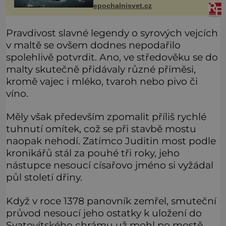
mizejících beze stopy, podivných
epochalnisvet.cz
světlech, zrádných proudech i
mořských dracích, kteří měli tyto ko
Pravdivost slavné legendy o syrových vejcích
v maltě se ovšem dodnes nepodařilo
spolehlivě potvrdit. Ano, ve středověku se do
malty skutečně přidávaly různé příměsi,
kromě vajec i mléko, tvaroh nebo pivo či
víno.
Měly však především zpomalit příliš rychlé
tuhnutí omítek, což se při stavbě mostu
naopak nehodí. Zatímco Juditin most podle
kronikářů stál za pouhé tři roky, jeho
nástupce nesoucí císařovo jméno si vyžádal
půl století dřiny.
Když v roce 1378 panovník zemřel, smuteční
průvod nesoucí jeho ostatky k uložení do
Svatovítského chrámu už mohl po mostě