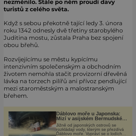
nezměnilo. Stále po něm proudí davy
turistů z celého světa.
Když s sebou překotně tající ledy 3. února
roku 1342 odnesly dvě třetiny starobylého
Juditina mostu, zůstala Praha bez spojení
obou břehů.
Rozvíjejícímu se městu kypícímu
intenzivním společenským a obchodním
životem nemohla stačit provizorní dřevěná
lávka na torzech pilířů ani přívoz pendlující
mezi staroměstským a malostranským
břehem.
Ďáblovo moře u Japonska:
Mizí v asijském Bermudském
trojúhelníku lodě ve spárech
Jižně od japonských ostrovů se
neznámé síly?
rozkládají vody, kterým se přezdívá
Ďáblovo moře. Vypráví se o lodích