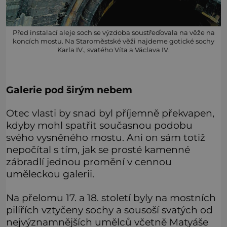
Před instalací aleje soch se výzdoba soustřeďovala na věže na
koncích mostu. Na Staroměstské věži najdeme gotické sochy
Karla IV., svatého Víta a Václava IV.
Galerie pod širým nebem
Otec vlasti by snad byl příjemně překvapen,
kdyby mohl spatřit současnou podobu
svého vysněného mostu. Ani on sám totiž
nepočítal s tím, jak se prosté kamenné
zábradlí jednou promění v cennou
uměleckou galerii.
Na přelomu 17. a 18. století byly na mostních
pilířích vztyčeny sochy a sousoší svatých od
nejvýznamnějších umělců včetně Matyáše