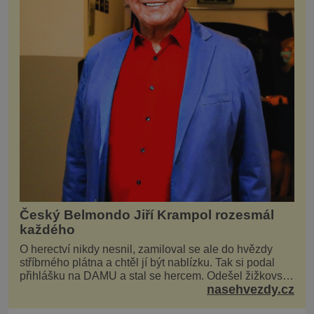
Český Belmondo Jiří Krampol rozesmál
každého
O herectví nikdy nesnil, zamiloval se ale do hvězdy
stříbrného plátna a chtěl jí být nablízku. Tak si podal
přihlášku na DAMU a stal se hercem. Odešel žižkovský
nasehvezdy.cz
matador, který všude rozdával humor, i když jemu
samotnému do smíchu zrovna nebylo. Do poslední