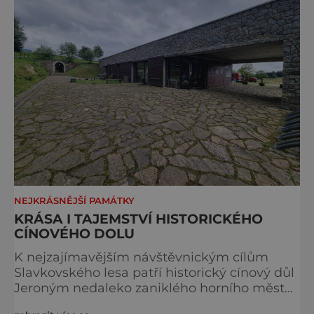
stavbou. [gallery ids="917
NEJKRÁSNĚJŠÍ PAMÁTKY
KRÁSA I TAJEMSTVÍ HISTORICKÉHO
CÍNOVÉHO DOLU
K nejzajímavějším návštěvnickým cílům
Slavkovského lesa patří historický cínový důl
Jeroným nedaleko zaniklého horního města
Čistá. Dolovat se v něm začalo už ve