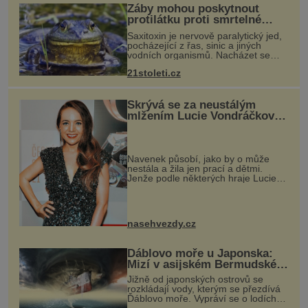
Žáby mohou poskytnout
protilátku proti smrtelné
otravě měkkýši
Saxitoxin je nervově paralytický jed,
pocházející z řas, sinic a jiných
vodních organismů. Nacházet se
však může i v lidmi konzumovaných
21stoleti.cz
mlžích, jako jsou ústřice nebo slávky.
K příznakům otravy patří
Skrývá se za neustálým
mlžením Lucie Vondráčkové
nový muž?
Navenek působí, jako by o může
nestála a žila jen prací a dětmi.
Jenže podle některých hraje Lucie
Vondráčková (46) ze seriálu Ulice
chytrou hru a realita je mnohem
zajímavější, než jak ji prezentuje.
nasehvezdy.cz
Ďáblovo moře u Japonska:
Mizí v asijském Bermudském
trojúhelníku lodě ve spárech
Jižně od japonských ostrovů se
neznámé síly?
rozkládají vody, kterým se přezdívá
Ďáblovo moře. Vypráví se o lodích