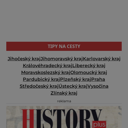
TIPY NA CESTY
Jihočeský kraj
Jihomoravský kraj
Karlovarský kraj
Královéhradecký kraj
Liberecký kraj
Moravskoslezský kraj
Olomoucký kraj
Pardubický kraj
Plzeňský kraj
Praha
Středočeský kraj
Ústecký kraj
Vysočina
Zlínský kraj
reklama