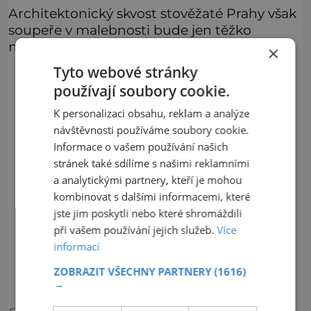
Architektonický skvost stověžaté Prahy však
soupeře v malebnosti bude jen těžko
nacházet…
×
Tyto webové stránky
používají soubory cookie.
K personalizaci obsahu, reklam a analýze
návštěvnosti používáme soubory cookie.
Informace o vašem používání našich
stránek také sdílíme s našimi reklamními
a analytickými partnery, kteří je mohou
kombinovat s dalšími informacemi, které
jste jim poskytli nebo které shromáždili
při vašem používání jejich služeb.
Více
informací
ZOBRAZIT VŠECHNY PARTNERY
(1616)
→