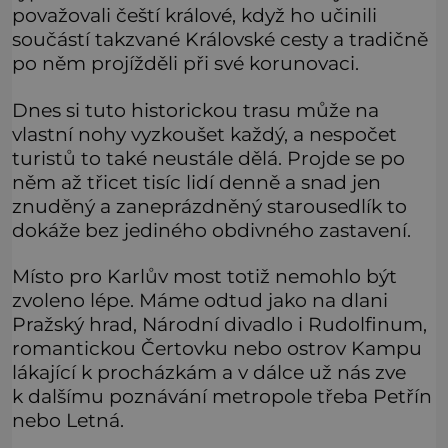
považovali čeští králové, když ho učinili
součástí takzvané Královské cesty a tradičně
po něm projížděli při své korunovaci.
Dnes si tuto historickou trasu může na
vlastní nohy vyzkoušet každý, a nespočet
turistů to také neustále dělá. Projde se po
něm až třicet tisíc lidí denně a snad jen
znuděný a zaneprázdněný starousedlík to
dokáže bez jediného obdivného zastavení.
Místo pro Karlův most totiž nemohlo být
zvoleno lépe. Máme odtud jako na dlani
Pražský hrad, Národní divadlo i Rudolfinum,
romantickou Čertovku nebo ostrov Kampu
lákající k procházkám a v dálce už nás zve
k dalšímu poznávání metropole třeba Petřín
nebo Letná.