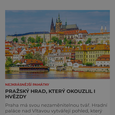
sbor Církve československé husitské v
Chebu (Vrbenského 14), který letos nabídne
večer plný historie, hudby, tajemství i
dobrodružství pro malé i velké návštěvníky.
Málokdo ví, že dnešní kos
NEJKRÁSNĚJŠÍ PAMÁTKY
PRAŽSKÝ HRAD, KTERÝ OKOUZLIL I
HVĚZDY
Praha má svou nezaměnitelnou tvář. Hradní
paláce nad Vltavou vytvářejí pohled, který