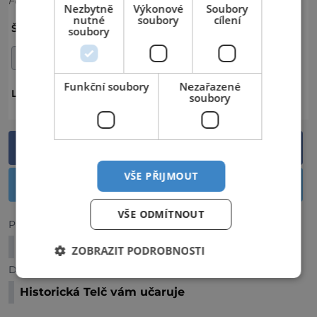
Foto: Shutterstock
Nezbytně
Výkonové
Soubory
nutné
soubory
cílení
HISTORIE
KARLŮV MOST
MOST
ŠTÍTKY:
soubory
PAMÁTKY
Funkční soubory
Nezařazené
ČESKO
PRAHA
LOKALITA:
soubory
Sdílet na Facebooku
VŠE PŘIJMOUT
Sdílet na Twitteru
VŠE ODMÍTNOUT
Předchozí článek
Muzeum řemesel v Letohradu
ZOBRAZIT PODROBNOSTI
Další článek
Historická Telč vám učaruje