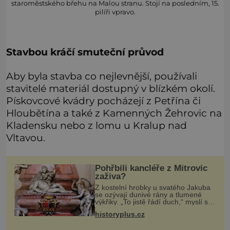
staroměstského břehu na Malou stranu. Stojí na posledním, 15.
pilíři vpravo.
Stavbou kráčí smuteční průvod
Aby byla stavba co nejlevnější, používali
stavitelé materiál dostupný v blízkém okolí.
Pískovcové kvádry pocházejí z Petřína či
Hloubětína a také z Kamenných Žehrovic na
Kladensku nebo z lomu u Kralup nad
Vltavou.
Pohřbili kancléře z Mitrovic
zaživa?
Z kostelní hrobky u svatého Jakuba
se ozývají dunivé rány a tlumené
výkřiky. „To jistě řádí duch,“ myslí si
pověrčiví lidé. Ani za dvě kopy grošů
historyplus.cz
by se nikdo neodvážil podzemní
hrobku otevřít a její p