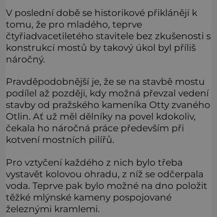
chvíle bojoval hlavně svým optimismem a vti
V poslední době se historikové přiklánějí k
tomu, že pro mladého, teprve
čtyřiadvacetiletého stavitele bez zkušenosti s
konstrukcí mostů by takový úkol byl příliš
náročný.
Pravděpodobnější je, že se na stavbě mostu
podílel až později, kdy možná převzal vedení
stavby od pražského kameníka Otty zvaného
Otlin. Ať už měl dělníky na povel kdokoliv,
čekala ho náročná práce především při
kotvení mostních pilířů.
Pro vztyčení každého z nich bylo třeba
vystavět kolovou ohradu, z níž se odčerpala
voda. Teprve pak bylo možné na dno položit
těžké mlýnské kameny pospojované
železnými kramlemi.