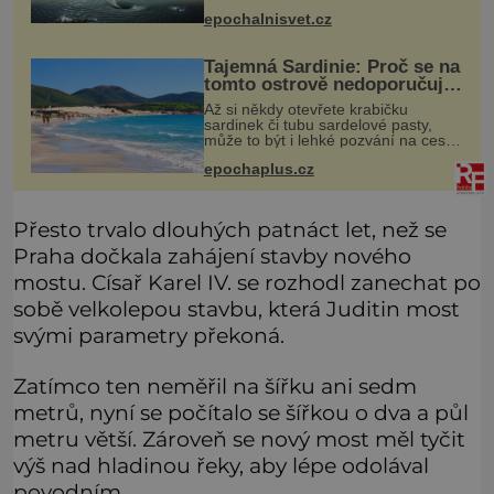
mizejících beze stopy, podivných
epochalnisvet.cz
světlech, zrádných proudech i
mořských dracích, kteří měli tyto ko
Tajemná Sardinie: Proč se na
tomto ostrově nedoporučuje
pytlovat „mořské
Až si někdy otevřete krabičku
brambory“?
sardinek či tubu sardelové pasty,
může to být i lehké pozvání na cestu
do srdce Středozemního moře, na
epochaplus.cz
ostrov hrdých Sardů. Věděli jste, že
to byl právě italský ostrov Sa
Přesto trvalo dlouhých patnáct let, než se
Praha dočkala zahájení stavby nového
mostu. Císař Karel IV. se rozhodl zanechat po
sobě velkolepou stavbu, která Juditin most
svými parametry překoná.
Zatímco ten neměřil na šířku ani sedm
metrů, nyní se počítalo se šířkou o dva a půl
metru větší. Zároveň se nový most měl tyčit
výš nad hladinou řeky, aby lépe odolával
povodním.