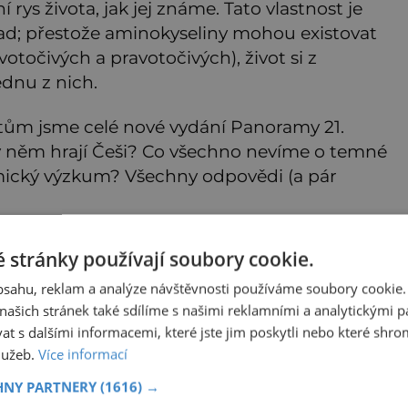
 rys života, jak jej známe. Tato vlastnost je
ad; přestože aminokyseliny mohou existovat
otočivých a pravotočivých), život si z
dnu z nich.
ům jsme celé nové vydání Panoramy 21.
e v něm hrají Češi? Co všechno nevíme o temné
ický výzkum? Všechny odpovědi (a pár
 trafikách, či si ho můžete předplatit
 stránky používají soubory cookie.
obsahu, reklam a analýze návštěvnosti používáme soubory cookie.
ZDE
ašich stránek také sdílíme s našimi reklamními a analytickými par
 s dalšími informacemi, které jste jim poskytli nebo které shro
služeb.
Více informací
HNY PARTNERY
(1616) →