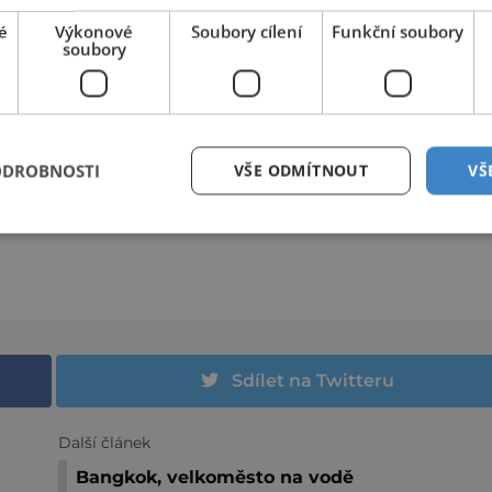
é
Výkonové
Soubory cílení
Funkční soubory
soubory
ODROBNOSTI
VŠE ODMÍTNOUT
VŠ
Sdílet na Twitteru
Další článek
Bangkok, velkoměsto na vodě