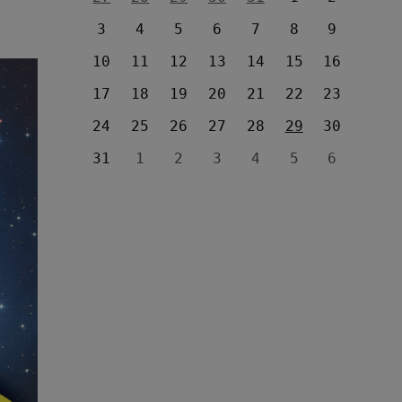
3
4
5
6
7
8
9
10
11
12
13
14
15
16
17
18
19
20
21
22
23
24
25
26
27
28
29
30
31
1
2
3
4
5
6