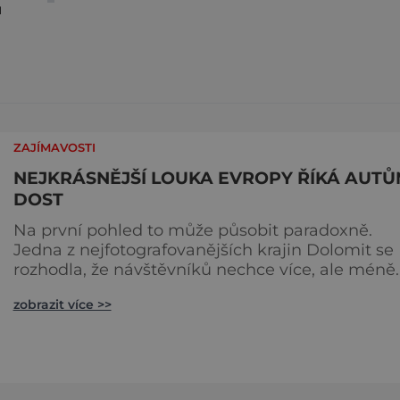
u
ZAJÍMAVOSTI
NEJKRÁSNĚJŠÍ LOUKA EVROPY ŘÍKÁ AUT
DOST
Na první pohled to může působit paradoxně.
Jedna z nejfotografovanějších krajin Dolomit se
rozhodla, že návštěvníků nechce více, ale méně.
Alpe di Siusi, největší vysokohorská louka v Evro
zobrazit více >>
zavádí od léta 2026 nová pravidla příjezdu, která
mají jediný cíl – zachovat místo, kvůli němuž s
lidé přijíždějí. Nejde o boj proti turistům. Jde o
ochranu krajiny, která už nechce být obětí
vlastního úspě