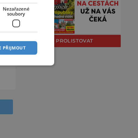
Nezařazené
soubory
PROLISTOVAT
E PŘIJMOUT