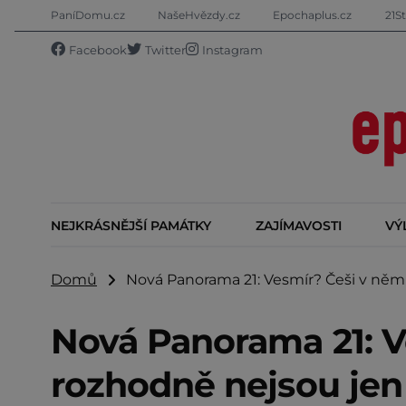
PaníDomu.cz
NašeHvězdy.cz
Epochaplus.cz
21St
Facebook
Twitter
Instagram
NEJKRÁSNĚJŠÍ PAMÁTKY
ZAJÍMAVOSTI
VÝ
Domů
Nová Panorama 21: Vesmír? Češi v něm r
Nová Panorama 21: V
rozhodně nejsou jen t