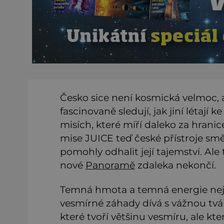
Česko sice není kosmická velmoc, 
fascinovaně sledují, jak jiní létají 
misích, které míří daleko za hranic
mise JUICE teď české přístroje směř
pomohly odhalit její tajemství. Ale
nové
Panoramě
zdaleka nekončí.
Temná hmota a temná energie nejsou
vesmírné záhady dívá s vážnou tváří,
které tvoří většinu vesmíru, ale k