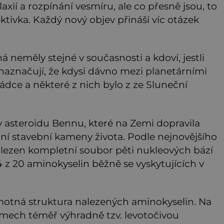
laxií a rozpínání vesmíru, ale co přesně jsou, to
ktivka. Každý nový objev přináší víc otázek
 neměly stejné v současnosti a kdoví, jestli
 naznačují, že kdysi dávno mezi planetárními
ádce a některé z nich bylo z ze Sluneční
ky asteroidu Bennu, které na Zemi dopravila
ní stavební kameny života. Podle nejnovějšího
lezen kompletní soubor pěti nukleových bází
4 z 20 aminokyselin běžně se vyskytujících v
motná struktura nalezených aminokyselin. Na
smech téměř výhradně tzv. levotočivou