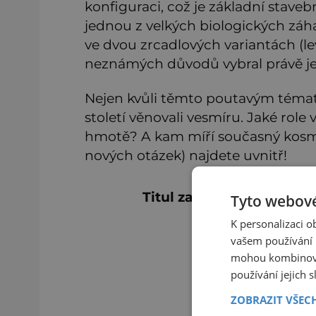
konfiguraci, což je základní stavební
jednou z velkých biologických záh
ve dvou zrcadlových variantách (lev
neznámých důvodů vybral právě je
Nejen kvůli těmto poutavým témat
století věnovali vesmíru. Jaké rol
hmotě? A kam míří současný kosm
nových otázek) najdete uvnitř!
Titul zakoupíte ve vašich
Tyto webové
K personalizaci 
vašem používání n
mohou kombinovat
používání jejich 
ZOBRAZIT VŠEC