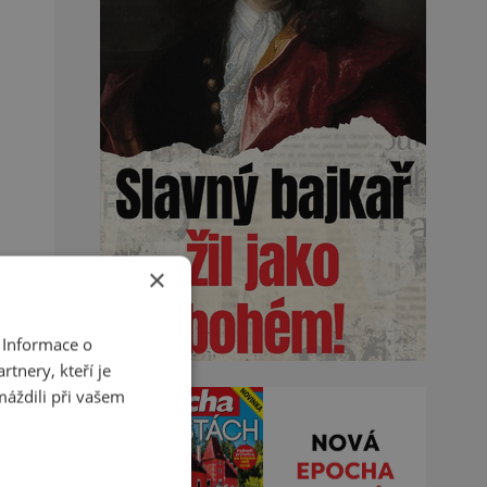
×
 Informace o
tnery, kteří je
máždili při vašem