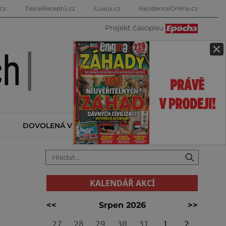
cz
TisíceReceptů.cz
iLuxus.cz
RezidenceOnline.cz
Projekt časopisu
×
DOVOLENÁ V ZAHRANIČÍ
KALENDÁŘ AKCÍ
KALENDÁŘ AKCÍ
<<
Srpen 2026
>>
27
28
29
30
31
1
2