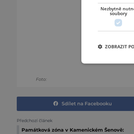
Nezbytně nutn
soubory
ZOBRAZIT P
Foto:
Sdílet na Facebooku
Předchozí článek
Památková zóna v Kamenickém Šenově: