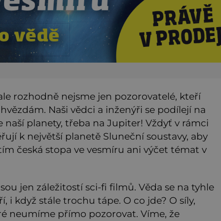
ale rozhodně nejsme jen pozorovatelé, kteří
ke hvězdám. Naši vědci a inženýři se podílejí na
e naší planety, třeba na Jupiter! Vždyť v rámci
ují k největší planetě Sluneční soustavy, aby
 tím česká stopa ve vesmíru ani výčet témat v
 jen záležitostí sci-fi filmů. Věda se na tyhle
 i když stále trochu tápe. O co jde? O síly,
teré neumíme přímo pozorovat. Víme, že