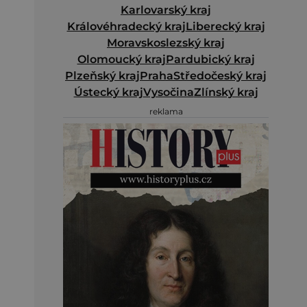
Karlovarský kraj
Královéhradecký kraj
Liberecký kraj
Moravskoslezský kraj
Olomoucký kraj
Pardubický kraj
Plzeňský kraj
Praha
Středočeský kraj
Ústecký kraj
Vysočina
Zlínský kraj
reklama