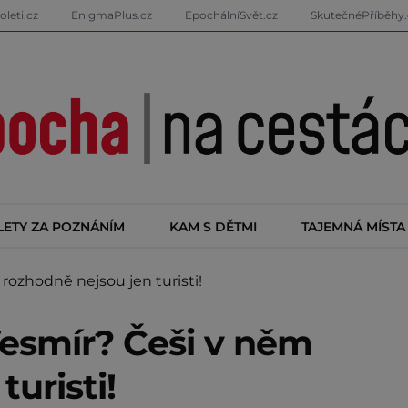
oleti.cz
EnigmaPlus.cz
EpochálníSvět.cz
SkutečnéPříběhy.
LETY ZA POZNÁNÍM
KAM S DĚTMI
TAJEMNÁ MÍSTA
ozhodně nejsou jen turisti!
esmír? Češi v něm
uristi!