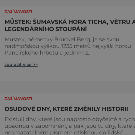
ZAJÍMAVOSTI
MŮSTEK: ŠUMAVSKÁ HORA TICHA, VĚTRU 
LEGENDÁRNÍHO STOUPÁNÍ
Můstek, německy Brückel Berg, je se svou
nadmořskou výškou 1235 metrů nejvyšší horou
Pancířského hřbetu a jedním z
nejcharakterističtějších vrcholů západní Šumavy
zobrazit více >>
Přestože nestojí v centru hlavních turistických
proudů jako Velký Javor či Poledník, právě v to
spočívá jeho síla. Můstek si dodnes uchovává
syrový horský charakter, klid a zvláštní atmosfér
šumavských hřebenů, kde se střídá hustý les
ZAJÍMAVOSTI
OSUDOVÉ DNY, KTERÉ ZMĚNILY HISTORII
Existují dny, které jsou naprosto obyčejné a rych
upadnou v zapomnění, a pak jsou tu dny, které 
nesmazatelným písmem otisknou do lidské