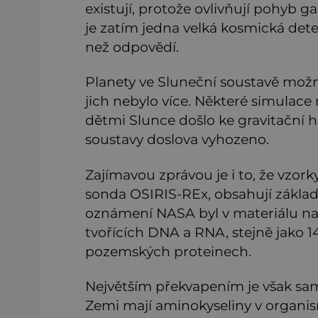
existují, protože ovlivňují pohyb ga
je zatím jedna velká kosmická dete
než odpovědí.
Planety ve Sluneční soustavě možná
jich nebylo více. Některé simulace
dětmi Slunce došlo ke gravitační h
soustavy doslova vyhozeno.
Zajímavou zprávou je i to, že vzor
sonda OSIRIS-REx, obsahují základ
oznámení NASA byl v materiálu na
tvořících DNA a RNA, stejně jako 1
pozemských proteinech.
Největším překvapením je však sa
Zemi mají aminokyseliny v organi