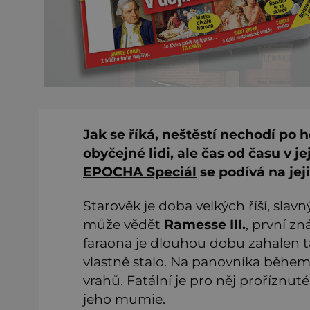
Jak se říká, neštěstí nechodí po ho
obyčejné lidi, ale čas od času v 
EPOCHA Speciál
se podívá na jej
Starověk je doba velkých říší, slavn
může vědět
Ramesse III.
, první z
faraona je dlouhou dobu zahalen ta
vlastně stalo. Na panovníka běhe
vrahů. Fatální je pro něj proříznut
jeho mumie.