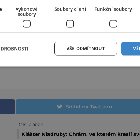
é
Výkonové
Soubory cílení
Funkční soubory
soubory
ODROBNOSTI
VŠE ODMÍTNOUT
VŠ
Sdílet na Twitteru
Další článek
Klášter Kladruby: Chrám, ve kterém kreslí sv