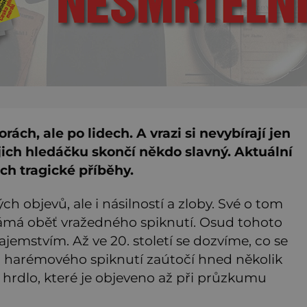
rách, ale po lidech. A vrazi si nevybírají jen
jejich hledáčku skončí někdo slavný. Aktuální
ich tragické příběhy.
ých objevů, ale i násilností a zloby. Své o tom
námá oběť vražedného spiknutí. Osud tohoto
jemstvím. Až ve 20. století se dozvíme, co se
m harémového spiknutí zaútočí hned několik
é hrdlo, které je objeveno až při průzkumu