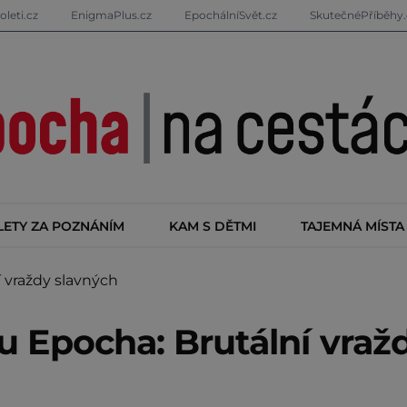
oleti.cz
EnigmaPlus.cz
EpochálníSvět.cz
SkutečnéPříběhy.
LETY ZA POZNÁNÍM
KAM S DĚTMI
TAJEMNÁ MÍSTA
 vraždy slavných
u Epocha: Brutální vraž