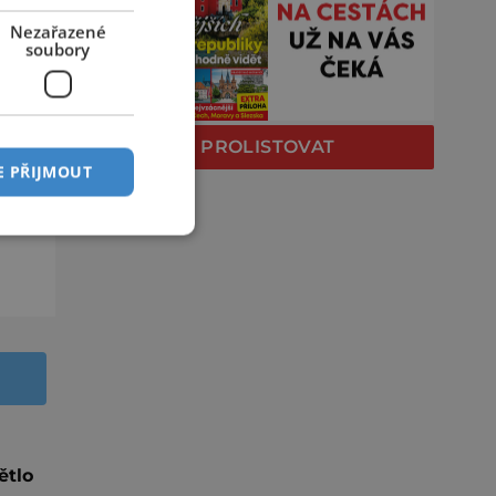
Nezařazené
soubory
PROLISTOVAT
E PŘIJMOUT
ětlo