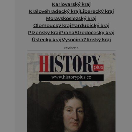
Karlovarský kraj
Královéhradecký kraj
Liberecký kraj
Moravskoslezský kraj
Olomoucký kraj
Pardubický kraj
Plzeňský kraj
Praha
Středočeský kraj
Ústecký kraj
Vysočina
Zlínský kraj
reklama