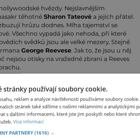
 hollywoodské hvězdy. Nejslavnějším
 masakr těhotné
Sharon Tateové
a jejích přátel.
zbuzují hrůzu dodnes. Mlha tajemství se
vé. Všechno vypadá jako nehoda, při které
povědích svědků jsou ale velké mezery. Stejně
permana
George Reevese
. Jak to, že jsou u něj
roč nejsou otisky na vražedné zbrani a Reeves
prachu.
tul zakoupíte
 stránky používají soubory cookie.
ZDE
obsahu, reklam a analýze návštěvnosti používáme soubory cookie.
ašich stránek také sdílíme s našimi reklamními a analytickými par
 s dalšími informacemi, které jste jim poskytli nebo které shro
služeb.
Více informací
HNY PARTNERY
(1616) →