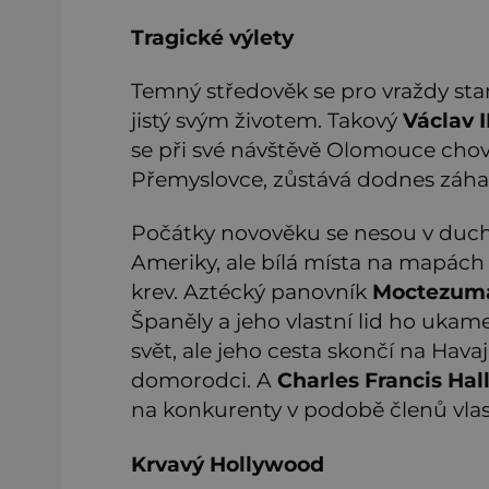
Tragické výlety
Temný středověk se pro vraždy st
jistý svým životem. Takový
Václav II
se při své návštěvě Olomouce chova
Přemyslovce, zůstává dodnes záh
Počátky novověku se nesou v duchu
Ameriky, ale bílá místa na mapách 
krev. Aztécký panovník
Moctezuma 
Španěly a jeho vlastní lid ho ukam
svět, ale jeho cesta skončí na Havaj
domorodci. A
Charles Francis Hal
na konkurenty v podobě členů vlas
Krvavý Hollywood