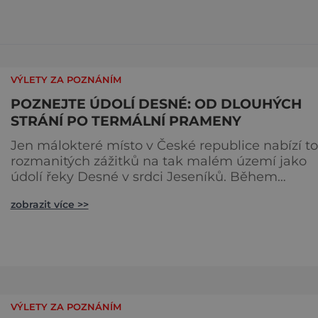
VÝLETY ZA POZNÁNÍM
POZNEJTE ÚDOLÍ DESNÉ: OD DLOUHÝCH
STRÁNÍ PO TERMÁLNÍ PRAMENY
Jen málokteré místo v České republice nabízí to
rozmanitých zážitků na tak malém území jako
údolí řeky Desné v srdci Jeseníků. Během
jediného dne můžete nahlédnout do útrob jedn
zobrazit více >>
nejvýznamnějších vodních elektráren v Evropě,
vydat se na horské hřebeny, projet se na kolobě
a den zakončit poznáváním památek ve Velkýc
Losinách nebo v termálním parku. [caption
id="attachment_92379" align="
VÝLETY ZA POZNÁNÍM