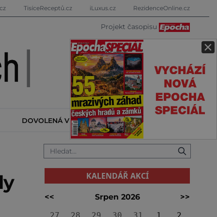
cz
TisíceReceptů.cz
iLuxus.cz
RezidenceOnline.cz
Projekt časopisu
×
DOVOLENÁ V ZAHRANIČÍ
KALENDÁŘ AKCÍ
KALENDÁŘ AKCÍ
dy
<<
Srpen 2026
>>
27
28
29
30
31
1
2