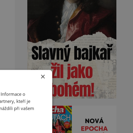
×
 Informace o
tnery, kteří je
máždili při vašem