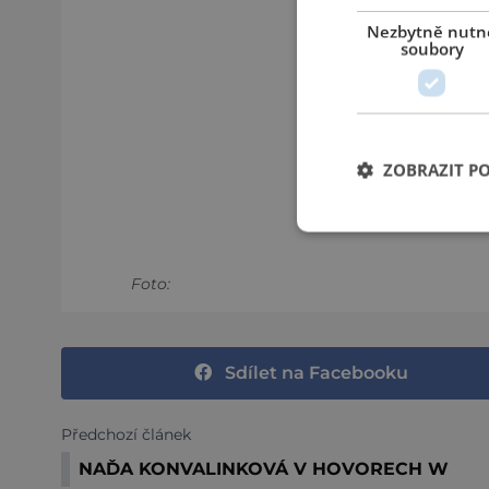
Nezbytně nutn
soubory
ZOBRAZIT P
Foto:
Sdílet na Facebooku
Předchozí článek
NAĎA KONVALINKOVÁ V HOVORECH W