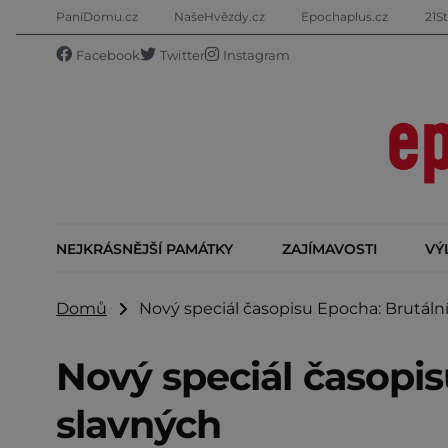
PaníDomu.cz
NašeHvězdy.cz
Epochaplus.cz
21St
Facebook
Twitter
Instagram
NEJKRÁSNĚJŠÍ PAMÁTKY
ZAJÍMAVOSTI
VÝ
Domů
Nový speciál časopisu Epocha: Brutální
Nový speciál časopis
slavných