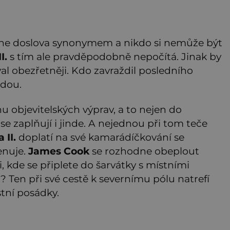
ane doslova synonymem a nikdo si nemůže být
I.
s tím ale pravděpodobně nepočítá. Jinak by
l obezřetněji. Kdo zavraždil posledního
adou.
 objevitelských výprav, a to nejen do
se zaplňují i jinde. A nejednou při tom teče
II.
doplatí na své kamarádíčkování se
enuje.
James Cook
se rozhodne obeplout
i, kde se připlete do šarvátky s místními
l
? Ten při své cestě k severnímu pólu natrefí
tní posádky.