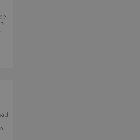
 se
a.
ích
nad
m
ká