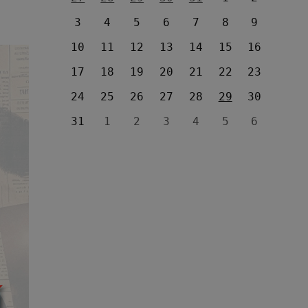
3
4
5
6
7
8
9
10
11
12
13
14
15
16
17
18
19
20
21
22
23
24
25
26
27
28
29
30
31
1
2
3
4
5
6