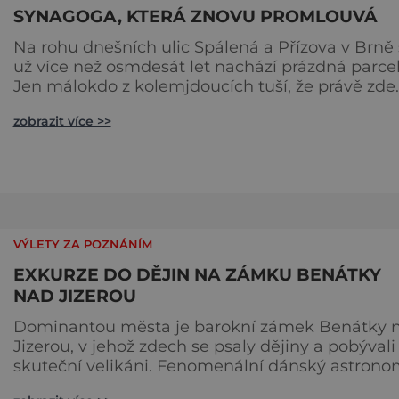
SYNAGOGA, KTERÁ ZNOVU PROMLOUVÁ
Na rohu dnešních ulic Spálená a Přízova v Brně
už více než osmdesát let nachází prázdná parcel
Jen málokdo z kolemjdoucích tuší, že právě zde
stála jedna z největších synagog v českých zem
zobrazit více >>
– monumentální stavba, která byla po desetiletí
symbolem sebevědomé a prosperující židovské
komunity. Brněnská Velká synagoga byla
slavnostně otevřena v roce 1856, v době, kdy se
město proměňovalo v p
VÝLETY ZA POZNÁNÍM
EXKURZE DO DĚJIN NA ZÁMKU BENÁTKY
NAD JIZEROU
Dominantou města je barokní zámek Benátky 
Jizerou, v jehož zdech se psaly dějiny a pobývali
skuteční velikáni. Fenomenální dánský astrono
Tycho Brahe tu prováděl svá slavná astronomic