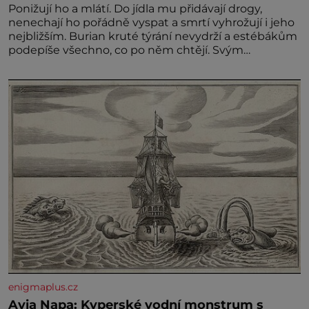
Ponižují ho a mlátí. Do jídla mu přidávají drogy,
nenechají ho pořádně vyspat a smrtí vyhrožují i jeho
nejbližším. Burian kruté týrání nevydrží a estébákům
podepíše všechno, co po něm chtějí. Svým
podpisem jim potvrdí také to, že na něj během
výslechů nikdo nevyvíjel fyzický ani psychický nátlak.
Syn brněnského řezníka chce být knězem a
enigmaplus.cz
Ayia Napa: Kyperské vodní monstrum s