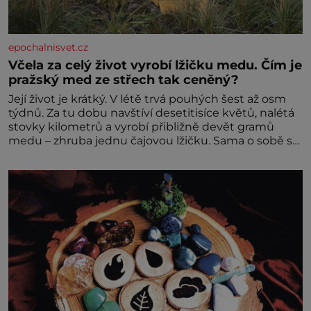
epochalnisvet.cz
Včela za celý život vyrobí lžičku medu. Čím je
pražský med ze střech tak ceněný?
Její život je krátký. V létě trvá pouhých šest až osm
týdnů. Za tu dobu navštíví desetitisíce květů, nalétá
stovky kilometrů a vyrobí přibližně devět gramů
medu – zhruba jednu čajovou lžičku. Sama o sobě se
může zdát bezvýznamná. Teprve když se spojí s
dalšími desítkami tisíc příslušnic svého včelstva,
vznikne jeden z nejdokonalejších organismů