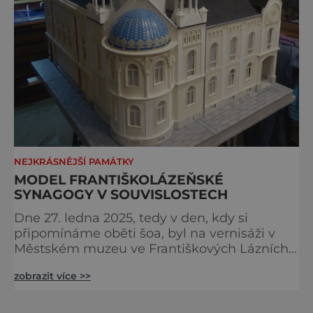
NEJKRÁSNĚJŠÍ PAMÁTKY
MODEL FRANTIŠKOLÁZEŇSKÉ
SYNAGOGY V SOUVISLOSTECH
Dne 27. ledna 2025, tedy v den, kdy si
připomínáme oběti šoa, byl na vernisáži v
Městském muzeu ve Františkových Lázních
představen model synagogy, která byla
zobrazit více >>
nacisty zničena v roce 1938. Do lázeňského
města se tak více než symbolicky vrátil
židovský svatostánek. Autorem modelu je