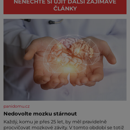
NENECHTE SI UJÍT DALŠÍ ZAJÍMAVÉ
ČLÁNKY
panidomu.cz
Nedovolte mozku stárnout
Každý, komu je přes 25 let, by měl pravidelně
procvičovat mozkové závity. V tomto období se totiž