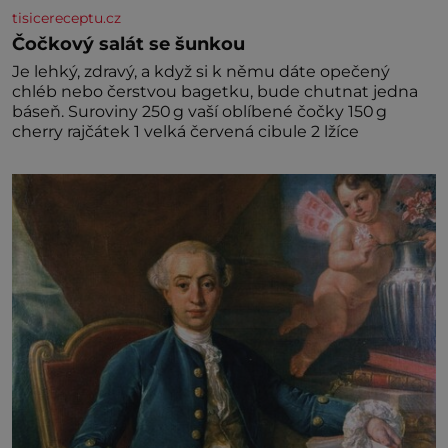
tisicereceptu.cz
Čočkový salát se šunkou
Je lehký, zdravý, a když si k němu dáte opečený
chléb nebo čerstvou bagetku, bude chutnat jedna
báseň. Suroviny 250 g vaší oblíbené čočky 150 g
cherry rajčátek 1 velká červená cibule 2 lžíce