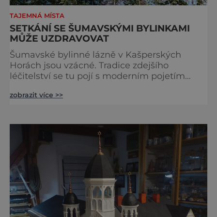
TAJEMNÁ MÍSTA
SETKÁNÍ SE ŠUMAVSKÝMI BYLINKAMI
MŮŽE UZDRAVOVAT
Šumavské bylinné lázně v Kašperských
Horách jsou vzácné. Tradice zdejšího
léčitelství se tu pojí s moderním pojetím
wellness. A u toho nesmíte chybět. Jsou
zobrazit více >>
naprosto výjimečné a přitom vlastně totálně
obyčejné. Na nic speciálního si nehrají
a právě proto lidi okouzlují. Bylinné lázně leží
přímo v historickém centru městečka
nedaleko řeky Otavy, po