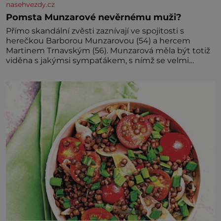
nasehvezdy.cz
Pomsta Munzarové nevěrnému muži?
Přímo skandální zvěsti zaznívají ve spojitosti s
herečkou Barborou Munzarovou (54) a hercem
Martinem Trnavským (56). Munzarová měla být totiž
viděna s jakýmsi sympaťákem, s nímž se velmi
družně, až d