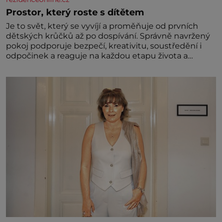
Prostor, který roste s dítětem
Je to svět, který se vyvíjí a proměňuje od prvních
dětských krůčků až po dospívání. Správně navržený
pokoj podporuje bezpečí, kreativitu, soustředění i
odpočinek a reaguje na každou etapu života a
specifické potřeby dítěte. Pro nejmenší je klíčová
jednoduchost, měkkost a bezpečí, proto by pokoj
miminka měl působit především klidně a útulně.
Předškolní věk je