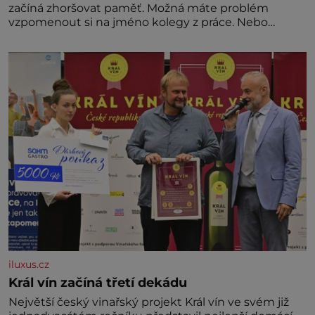
začíná zhoršovat paměť. Možná máte problém
vzpomenout si na jméno kolegy z práce. Nebo
marně v paměti lovíte název knížky, kterou jste
nedávno přečetli. Je to opravdu tak, s věkem jako
kdyby se paměť rozhodla stávkovat. Cvičte
iluxus.cz
Král vín začíná třetí dekádu
Největší český vinařský projekt Král vín ve svém již