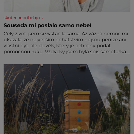
skutecnepribehy.cz
Souseda mi poslalo samo nebe!
Celý život jsem si vystačila sama. Až vážná nemoc mi
ukázala, že největším bohatstvím nejsou peníze ani
vlastní byt, ale člověk, který je ochotný podat
pomocnou ruku. Vždycky jsem byla spíš samotářka.
Nepotřebovala jsem kolem sebe partu kamarádek
ani partnera. Stačily mi knihy, práce a hlavně klid.
Hned po studiích jsem odešla z rodného města,