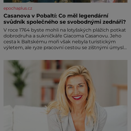
epochaplus.cz
Casanova v Pobaltí: Co měl legendární
svůdník společného se svobodnými zednáři?
V roce 1764 byste mohli na lotyšských plážích potkat
dobrodruha a sukničkáře Giacoma Casanovu. Jeho
cesta k Baltskému moři však nebyla turistickým
výletem, ale ryze pracovní cestou se zištnými úmysly.
Jaký cíl Casanova sledoval, když se například
procházel uličkami lotyšské Rigy? Casanova v Pobaltí
kontaktoval tamní zednářské lóže. Nebyl v této
oblasti žádným nováčkem, protože do zednářské