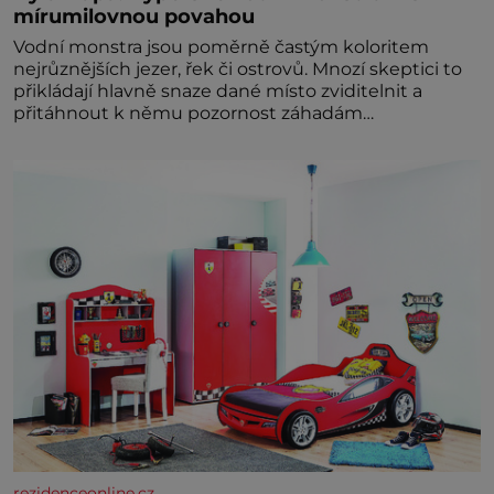
mírumilovnou povahou
Vodní monstra jsou poměrně častým koloritem
nejrůznějších jezer, řek či ostrovů. Mnozí skeptici to
přikládají hlavně snaze dané místo zviditelnit a
přitáhnout k němu pozornost záhadám
nakloněných turi
rezidenceonline.cz