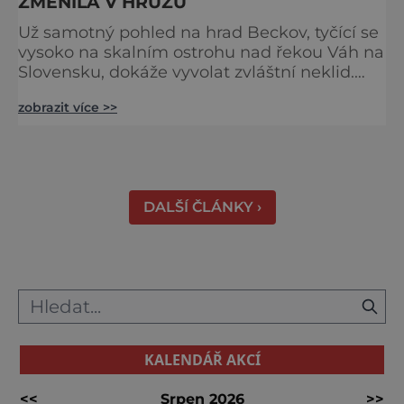
ZMĚNILA V HRŮZU
Už samotný pohled na hrad Beckov, tyčící se
vysoko na skalním ostrohu nad řekou Váh na
Slovensku, dokáže vyvolat zvláštní neklid.
Strmé hradby, z nichž se otevírá dechberoucí
zobrazit více >>
výhled do krajiny, se staly i svědky tragédie –
právě odsud měl jeden z prvních pánů hradu
ukončit svůj život. K hradu se váže celá řada
pověstí a u většiny z nich najdeme nějaké to
zrnko pravdy. Většina z nich vypráví o t
DALŠÍ ČLÁNKY ›
KALENDÁŘ AKCÍ
<<
Srpen 2026
>>