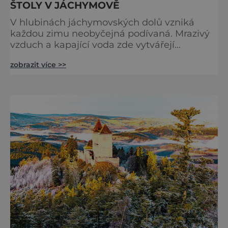
ŠTOLY V JÁCHYMOVĚ
V hlubinách jáchymovských dolů vzniká
každou zimu neobyčejná podívaná. Mrazivý
vzduch a kapající voda zde vytvářejí
fascinující ledové útvary připomínající
zobrazit více >>
křišťálové sochy. Toto jedinečné „ledové
království“ však s příchodem jara rychle mizí
– a zůstávají po něm jen fotografie a
vzpomínky. Zima dokáže v přírodě vytvářet n