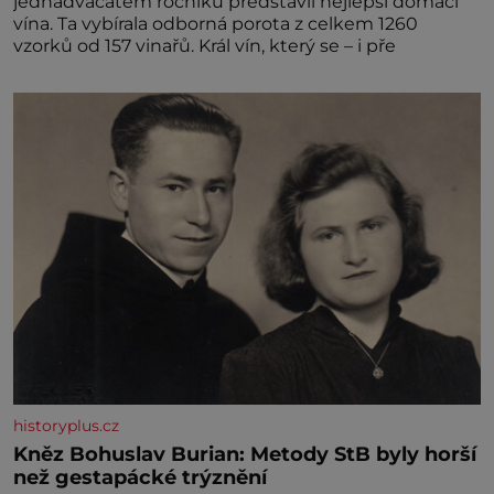
jednadvacátém ročníku představil nejlepší domácí
vína. Ta vybírala odborná porota z celkem 1260
vzorků od 157 vinařů. Král vín, který se – i pře
historyplus.cz
Kněz Bohuslav Burian: Metody StB byly horší
než gestapácké trýznění