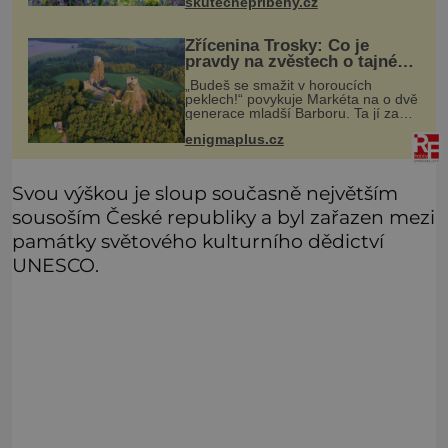
skutecnepribehy.cz
ulevilo. Ráda vzpomínám na své
dětství a na studánku, která se u
Zřícenina Trosky: Co je
pravdy na zvěstech o tajné
chodbě?
„Budeš se smažit v horoucích
peklech!“ povykuje Markéta na o dvě
generace mladší Barboru. Ta jí za
chvíli slovní palbu opětuje. První je
enigmaplus.cz
zarytá katolička, druhá přesvědčená
kališnice. A každá z nich s
Svou výškou je sloup současně největším
sousoším České republiky a byl zařazen mezi
památky světového kulturního dědictví
UNESCO.