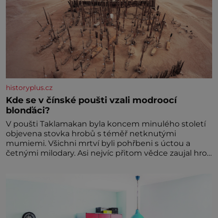
historyplus.cz
Kde se v čínské poušti vzali modroocí
blonďáci?
V poušti Taklamakan byla koncem minulého století
objevena stovka hrobů s téměř netknutými
mumiemi. Všichni mrtví byli pohřbeni s úctou a
četnými milodary. Asi nejvíc přitom vědce zaujal hrob
tříměsíčního chlapečka s modrou filcovou čapkou, z
níž se draly blonďaté vlásky. Fakt, že jsou těla
dávných lidí nesmírně dobře zachovalá, přičítají
odborníci zdejším klimatickým podmínkám. Sucho,
prosolené písky a extrémně