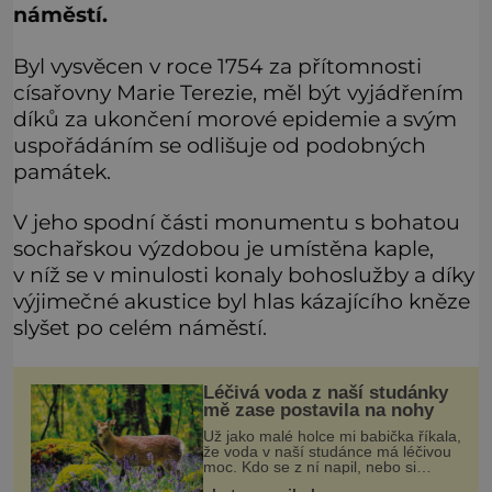
náměstí.
Byl vysvěcen v roce 1754 za přítomnosti
císařovny Marie Terezie, měl být vyjádřením
díků za ukončení morové epidemie a svým
uspořádáním se odlišuje od podobných
památek.
V jeho spodní části monumentu s bohatou
sochařskou výzdobou je umístěna kaple,
v níž se v minulosti konaly bohoslužby a díky
výjimečné akustice byl hlas kázajícího kněze
slyšet po celém náměstí.
Léčivá voda z naší studánky
mě zase postavila na nohy
Už jako malé holce mi babička říkala,
že voda v naší studánce má léčivou
moc. Kdo se z ní napil, nebo si
natrhal bylinky kolem, tomu se