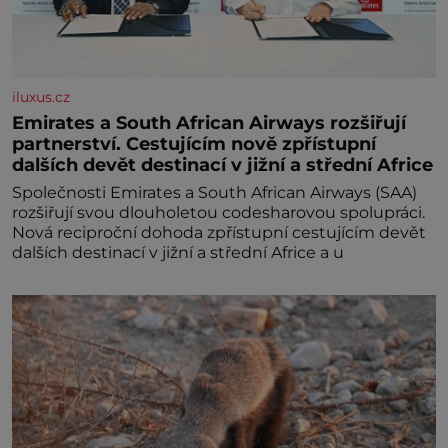
iluxus.cz
Emirates a South African Airways rozšiřují
partnerství. Cestujícím nově zpřístupní
dalších devět destinací v jižní a střední Africe
Společnosti Emirates a South African Airways (SAA)
rozšiřují svou dlouholetou codesharovou spolupráci.
Nová reciproční dohoda zpřístupní cestujícím devět
dalších destinací v jižní a střední Africe a u