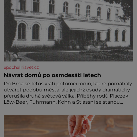
epochalnisvet.cz
Návrat domů po osmdesáti letech
Do Brna se letos vrátí potomci rodin, které pomáhaly
utvářet podobu města, ale jejichž osudy dramaticky
přerušila druhá světová válka. Příběhy rodů Placzek,
Löw-Beer, Fuhrmann, Kohn a Stiassni se stanou
jednou z hlavních dramaturgických linií festivalu
židovské kultury ŠTETL FEST 2026. Některé návraty
nejsou jednoduché. Místa, která si člověk pamatuje z
rodinných vyprávění, už dávno