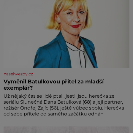
nasehvezdy.cz
Vyměnil Batulkovou přítel za mladší
exemplář?
Už nějaký čas se lidé ptali, jestli jsou herečka ze
seriálu Slunečná Dana Batulková (68) a její partner,
režisér Ondřej Zajíc (56), ještě vůbec spolu. Herečka
od sebe přítele od samého začátku odhán