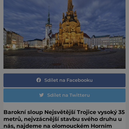
Sdílet na Facebooku
Sdílet na Twitteru
Barokní sloup Nejsvětější Trojice vysoký 35
metrů, nejvzácnější stavbu svého druhu u
nás, najdeme na olomouckém Horním