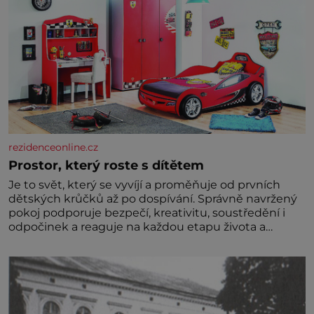
rezidenceonline.cz
Prostor, který roste s dítětem
Je to svět, který se vyvíjí a proměňuje od prvních
dětských krůčků až po dospívání. Správně navržený
pokoj podporuje bezpečí, kreativitu, soustředění i
odpočinek a reaguje na každou etapu života a
specifické potřeby dítěte. Pro nejmenší je klíčová
jednoduchost, měkkost a bezpečí, proto by pokoj
miminka měl působit především klidně a útulně.
Předškolní věk je