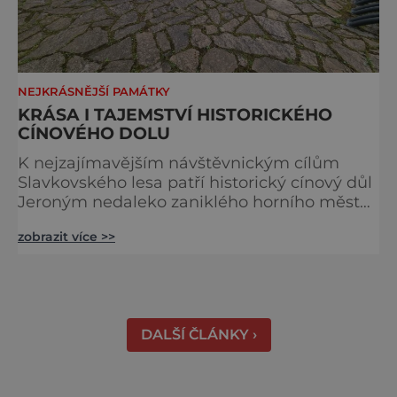
NEJKRÁSNĚJŠÍ PAMÁTKY
KRÁSA I TAJEMSTVÍ HISTORICKÉHO
CÍNOVÉHO DOLU
K nejzajímavějším návštěvnickým cílům
Slavkovského lesa patří historický cínový důl
Jeroným nedaleko zaniklého horního města
Čistá. Dolovat se v něm začalo už ve
zobrazit více >>
středověku. Národní kulturní památka je
dnes přístupná veřejnosti a hojně
vyhledávaná turisty, kteří si zde mohou učinit
poměrně konkrétní představu o namáhavé
práci tehdejších horníků. [gallery
DALŠÍ ČLÁNKY ›
ids="91631,91630,91632,91633,91634,91635,9