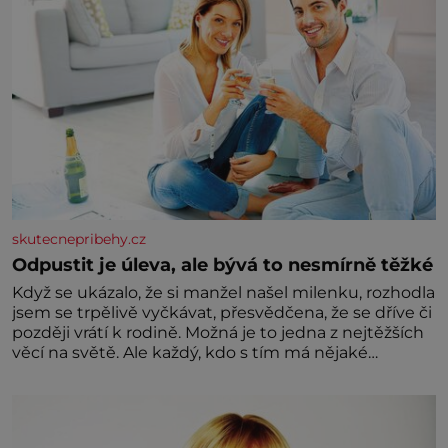
skutecnepribehy.cz
Odpustit je úleva, ale bývá to nesmírně těžké
Když se ukázalo, že si manžel našel milenku, rozhodla
jsem se trpělivě vyčkávat, přesvědčena, že se dříve či
později vrátí k rodině. Možná je to jedna z nejtěžších
věcí na světě. Ale každý, kdo s tím má nějaké
zkušenosti, se zapřísahá, že pokud odpustíte,
znatelně se vám uleví. Když se ke mně doneslo, že si
manžel pořídil milenku,