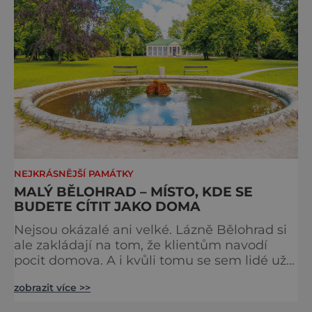
NEJKRÁSNĚJŠÍ PAMÁTKY
MALÝ BĚLOHRAD – MÍSTO, KDE SE
BUDETE CÍTIT JAKO DOMA
Nejsou okázalé ani velké. Lázně Bělohrad si
ale zakládají na tom, že klientům navodí
pocit domova. A i kvůli tomu se sem lidé už
zhruba 130 let rádi vracejí. Nejsou tu obří
zobrazit více >>
lázeňské koncerty ani velkolepé akce.
Dokonce tu nenajdete ani pravou kolonádu.