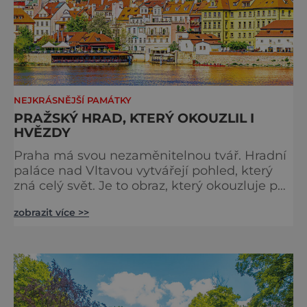
NEJKRÁSNĚJŠÍ PAMÁTKY
PRAŽSKÝ HRAD, KTERÝ OKOUZLIL I
HVĚZDY
Praha má svou nezaměnitelnou tvář. Hradní
paláce nad Vltavou vytvářejí pohled, který
zná celý svět. Je to obraz, který okouzluje po
staletí a nikdy nezevšední. Neexistuje snad
zobrazit více >>
jediný Čech, který by ho neznal. Pražský hrad
se objevuje na pohlednicích, ve filmech i na
fotkách. A kdo si plánuje výlet do naší
metropole, má ho na seznamu mí