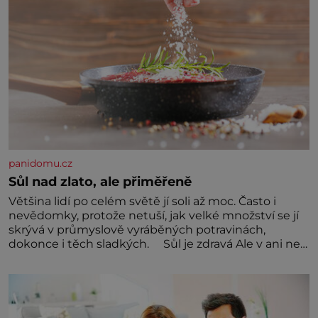
panidomu.cz
Sůl nad zlato, ale přiměřeně
Většina lidí po celém světě jí soli až moc. Často i
nevědomky, protože netuší, jak velké množství se jí
skrývá v průmyslově vyráběných potravinách,
dokonce i těch sladkých. Sůl je zdravá Ale v ani ne
třetinovém množství, než je pro většinu populace
běžné. Její základní složky– sodík a chlór – jsou
zásadní pro správné hospodaření