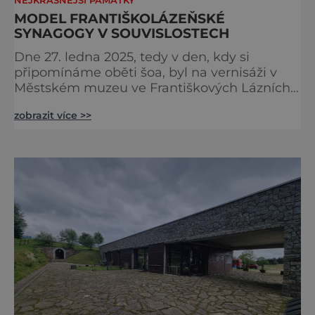
NEJKRÁSNĚJŠÍ PAMÁTKY
MODEL FRANTIŠKOLÁZEŇSKÉ
SYNAGOGY V SOUVISLOSTECH
Dne 27. ledna 2025, tedy v den, kdy si
připomínáme oběti šoa, byl na vernisáži v
Městském muzeu ve Františkových Lázních
představen model synagogy, která byla
zobrazit více >>
nacisty zničena v roce 1938. Do lázeňského
města se tak více než symbolicky vrátil
židovský svatostánek. Autorem modelu je
Bohuslav Karban z Aše. Připomeňme si nyní
některé události spojené s touto významnou
stavbou. [gallery ids="917