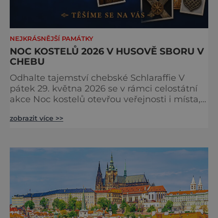
NEJKRÁSNĚJŠÍ PAMÁTKY
NOC KOSTELŮ 2026 V HUSOVĚ SBORU V
CHEBU
Odhalte tajemství chebské Schlaraffie V
pátek 29. května 2026 se v rámci celostátní
akce Noc kostelů otevřou veřejnosti i místa,
která běžně zůstávají skrytá. Jedním z
zobrazit více >>
nejzajímavějších bude bezesporu Husův
sbor Církve československé husitské v
Chebu (Vrbenského 14), který letos nabídne
večer plný historie, hudby, tajemství i
dobrodružství pro malé i velké návštěvníky.
Málokdo ví, že dnešní kos