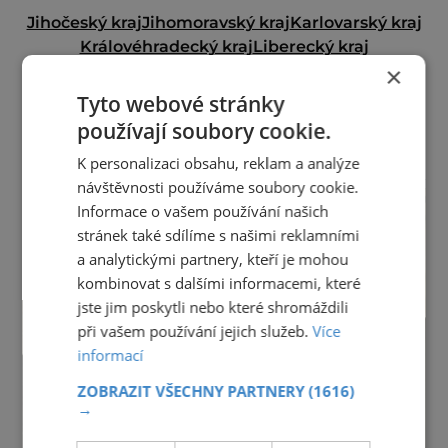
Jihočeský kraj
Jihomoravský kraj
Karlovarský kraj
Královéhradecký kraj
Liberecký kraj
×
Moravskoslezský kraj
Olomoucký kraj
Pardubický kraj
Plzeňský kraj
Praha
Tyto webové stránky
Středočeský kraj
Ústecký kraj
Vysočina
používají soubory cookie.
Zlínský kraj
K personalizaci obsahu, reklam a analýze
reklama
návštěvnosti používáme soubory cookie.
Informace o vašem používání našich
stránek také sdílíme s našimi reklamními
a analytickými partnery, kteří je mohou
kombinovat s dalšími informacemi, které
jste jim poskytli nebo které shromáždili
při vašem používání jejich služeb.
Více
informací
ZOBRAZIT VŠECHNY PARTNERY
(1616)
→