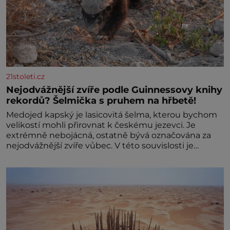
21stoleti.cz
Nejodvážnější zvíře podle Guinnessovy knihy
rekordů? Šelmička s pruhem na hřbetě!
Medojed kapský je lasicovitá šelma, kterou bychom
velikostí mohli přirovnat k českému jezevci. Je
extrémně nebojácná, ostatně bývá označována za
nejodvážnější zvíře vůbec. V této souvislosti je
dokonc