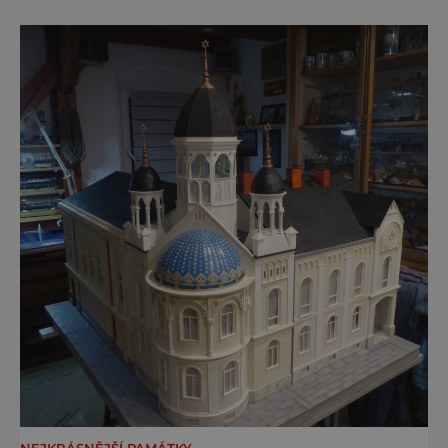
Ne že by tu nebyla. Ale mnoho lidí si jí
nevšimne, ani se jí kolonáda vlastně neříká.
Je to pro