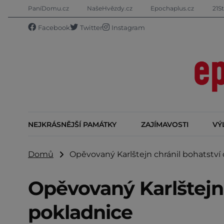
PaníDomu.cz
NašeHvězdy.cz
Epochaplus.cz
21St
Facebook
Twitter
Instagram
NEJKRÁSNĚJŠÍ PAMÁTKY
ZAJÍMAVOSTI
VÝ
Domů
Opěvovaný Karlštejn chránil bohatství 
Opěvovaný Karlštejn 
pokladnice