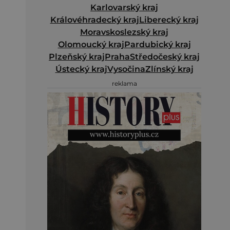
Karlovarský kraj
Královéhradecký kraj
Liberecký kraj
Moravskoslezský kraj
Olomoucký kraj
Pardubický kraj
Plzeňský kraj
Praha
Středočeský kraj
Ústecký kraj
Vysočina
Zlínský kraj
reklama