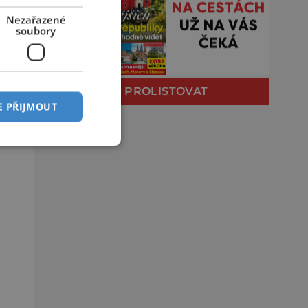
Nezařazené
soubory
PROLISTOVAT
E PŘIJMOUT