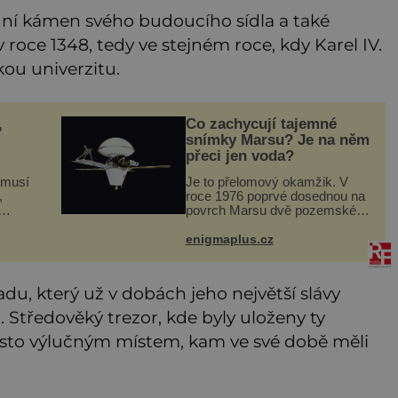
adní kámen svého budoucího sídla a také
roce 1348, tedy ve stejném roce, kdy Karel IV.
kou univerzitu.
,
Co zachycují tajemné
snímky Marsu? Je na něm
přeci jen voda?
 musí
Je to přelomový okamžik. V
,
roce 1976 poprvé dosednou na
povrch Marsu dvě pozemské
atel.
sondy z amerického
sti
vesmírného programu Viking,
enigmaplus.cz
dé.
které jsou schopny pořídit
ž
fotografie záhadami opředené
rudé planety. V
u, který už v dobách jeho největší slávy
Středověký trezor, kde byly uloženy ty
prosto výlučným místem, kam ve své době měli