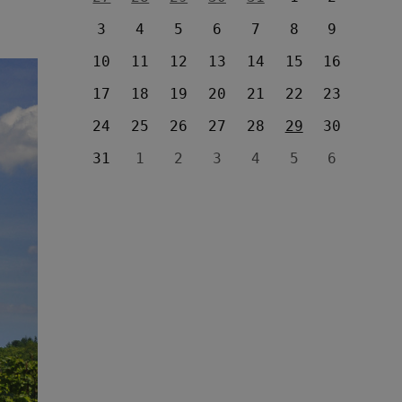
3
4
5
6
7
8
9
10
11
12
13
14
15
16
17
18
19
20
21
22
23
24
25
26
27
28
29
30
31
1
2
3
4
5
6