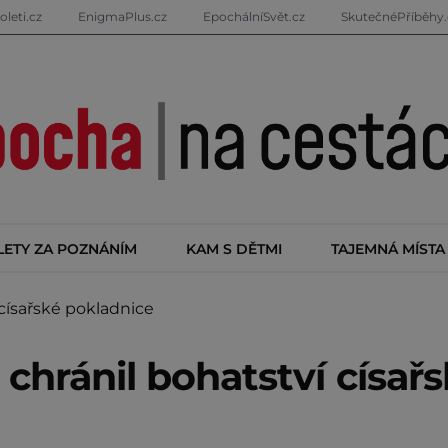
oleti.cz
EnigmaPlus.cz
EpochálníSvět.cz
SkutečnéPříběhy.
LETY ZA POZNÁNÍM
KAM S DĚTMI
TAJEMNÁ MÍSTA
císařské pokladnice
chránil bohatství císař