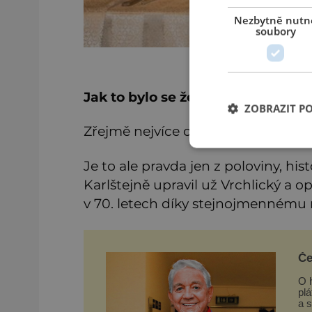
Nezbytně nutn
soubory
Jak to bylo se ženami?
ZOBRAZIT P
Zřejmě nejvíce opakovanou legendo
Je to ale pravda jen z poloviny, his
Karlštejně upravil už Vrchlický a 
v 70. letech díky stejnojmennému
Če
O h
plá
a 