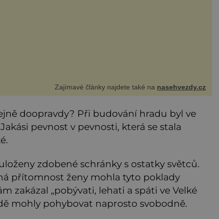
zdával humor, i když jemu samotnému do smíchu zrovna
bylo. Do poslední chvíle bojoval hlavně svým optimismem
ti
Zajímavé články najdete také na
nasehvezdy.cz
tejně doopravdy? Při budování hradu byl ve
Jakási pevnost v pevnosti, která se stala
é.
 uloženy zdobené schránky s ostatky světců.
uhá přítomnost ženy mohla tyto poklady
ám zakázal „pobývati, lehati a spáti ve Velké
radě mohly pohybovat naprosto svobodně.