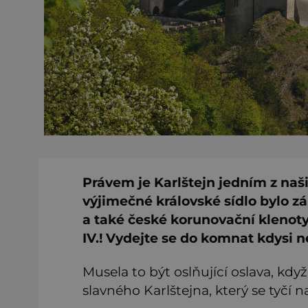
Právem je Karlštejn jedním z naš
výjimečné královské sídlo bylo z
a také české korunovační klenoty
IV.! Vydejte se do komnat kdysi n
Musela to být oslňující oslava, kdy
slavného Karlštejna, který se tyčí