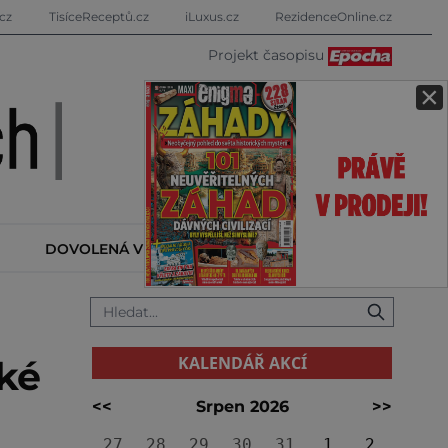
cz
TisíceReceptů.cz
iLuxus.cz
RezidenceOnline.cz
Projekt časopisu
×
DOVOLENÁ V ZAHRANIČÍ
KALENDÁŘ AKCÍ
KALENDÁŘ AKCÍ
ské
<<
Srpen 2026
>>
27
28
29
30
31
1
2