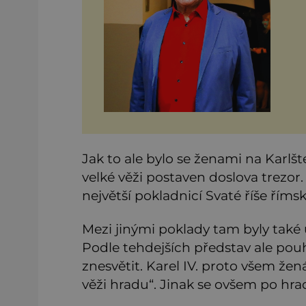
ro
ne
a v
Jak to ale bylo se ženami na Karlš
velké věži postaven doslova trezor. 
největší pokladnicí Svaté říše římsk
Mezi jinými poklady tam byly také
Podle tehdejších představ ale po
znesvětit. Karel IV. proto všem žen
věži hradu“. Jinak se ovšem po h