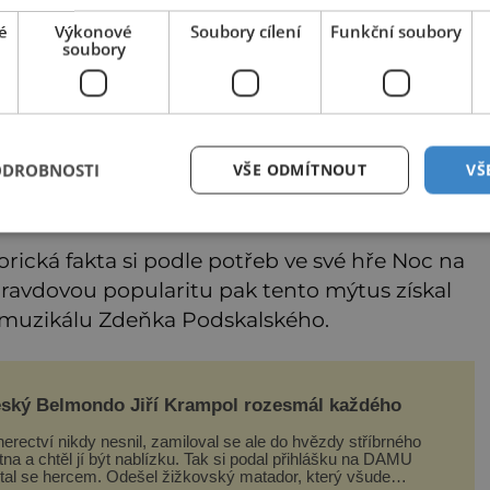
é
Výkonové
Soubory cílení
Funkční soubory
soubory
ODROBNOSTI
VŠE ODMÍTNOUT
VŠ
u je ta, že do hradu nesměly vstoupit ženy.
torická fakta si podle potřeb ve své hře Noc na
opravdovou popularitu pak tento mýtus získal
 muzikálu Zdeňka Podskalského.
ský Belmondo Jiří Krampol rozesmál každého
erectví nikdy nesnil, zamiloval se ale do hvězdy stříbrného
tna a chtěl jí být nablízku. Tak si podal přihlášku na DAMU
stal se hercem. Odešel žižkovský matador, který všude