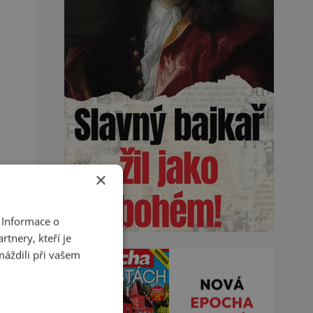
×
 Informace o
tnery, kteří je
máždili při vašem