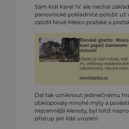
Sám král Karel IV. ale nechal zákl
panovnické pokladnice položit už v 
založil Nové Město pražské a pražs
Římské ghetto: Místo
kam papež kamenem
dohodil
Ghetto je část města, kde
žít, většinou nedobrovolně
náboženská, rasová nebo
národnostní menšina obyv
Bohaté historické zkušeno
epochaplus.cz
mají s takovým životem Ži
Už od středověku jsou toti
Dal tak vzniknout jedinečnému hrad
obklopovaly mnohé mýty a pověsti. 
nejcennější klenoty, byl totiž na
přístup jen lidé urození.