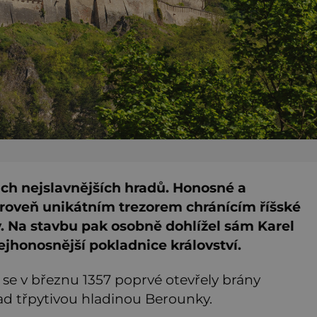
ich nejslavnějších hradů. Honosné a
ároveň unikátním trezorem chránícím říšské
. Na stavbu pak osobně dohlížel sám Karel
ejhonosnější pokladnice království.
ž se v březnu 1357 poprvé otevřely brány
 nad třpytivou hladinou Berounky.