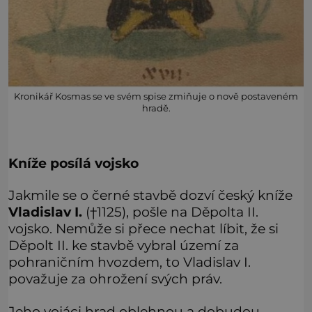
Kronikář Kosmas se ve svém spise zmiňuje o nově postaveném
hradě.
Kníže posílá vojsko
Jakmile se o černé stavbě dozví český kníže
Vladislav I.
(†1125), pošle na Děpolta II.
vojsko. Nemůže si přece nechat líbit, že si
Děpolt II. ke stavbě vybral území za
pohraničním hvozdem, to Vladislav I.
považuje za ohrožení svých práv.
Jeho vojáci hrad oblehnou a dobudou.