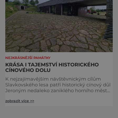
NEJKRÁSNĚJŠÍ PAMÁTKY
KRÁSA I TAJEMSTVÍ HISTORICKÉHO
CÍNOVÉHO DOLU
K nejzajímavějším návštěvnickým cílům
Slavkovského lesa patří historický cínový důl
Jeroným nedaleko zaniklého horního města
Čistá. Dolovat se v něm začalo už ve
zobrazit více >>
středověku. Národní kulturní památka je
dnes přístupná veřejnosti a hojně
vyhledávaná turisty, kteří si zde mohou učinit