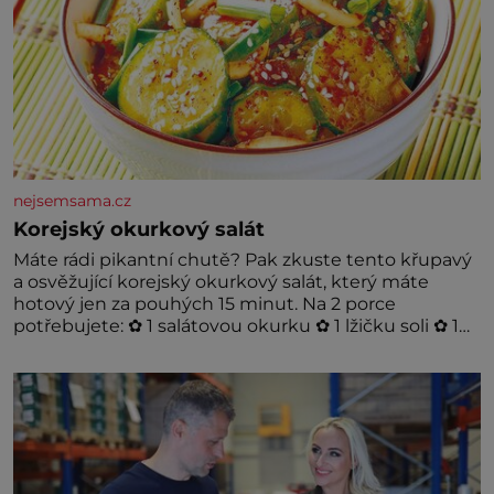
nejsemsama.cz
Korejský okurkový salát
Máte rádi pikantní chutě? Pak zkuste tento křupavý
a osvěžující korejský okurkový salát, který máte
hotový jen za pouhých 15 minut. Na 2 porce
potřebujete: ✿ 1 salátovou okurku ✿ 1 lžičku soli ✿ 1
stroužek česneku ✿ 1 lžíci sójové omáčky ✿ 1 lžíci
rýžového octa ✿ 1 lžičku sezamového oleje ✿ 1 lžičku
chilli ✿ 1 lžičku cukru ✿ 1 jarní cibulku ✿ 1 lžíci
sezamových semínek