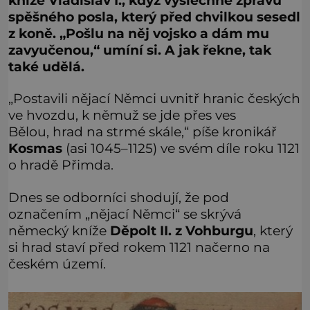
kníže Vladislav I., když vyslechne zprávu
spěšného posla, který před chvilkou sesedl
z koně. „Pošlu na něj vojsko a dám mu
zavyučenou,“ umíní si. A jak řekne, tak
také udělá.
„Postavili nějací Němci uvnitř hranic českých
ve hvozdu, k němuž se jde přes ves
Bělou, hrad na strmé skále,“ píše kronikář
Kosmas
(asi 1045–1125) ve svém díle roku 1121
o hradě Přimda.
Dnes se odborníci shodují, že pod
označením „nějací Němci“ se skrývá
německý kníže
Děpolt II. z Vohburgu
, který
si hrad staví před rokem 1121 načerno na
českém území.