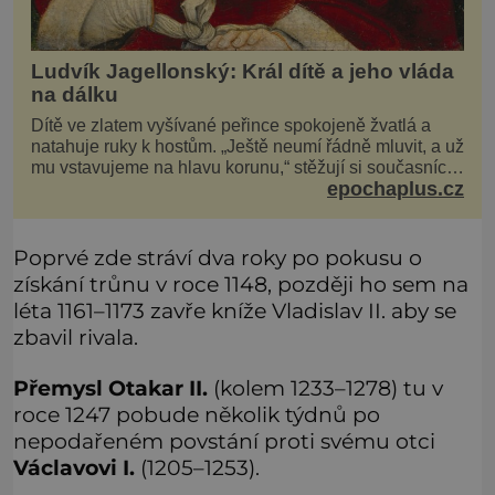
Ludvík Jagellonský: Král dítě a jeho vláda
na dálku
Dítě ve zlatem vyšívané peřince spokojeně žvatlá a
natahuje ruky k hostům. „Ještě neumí řádně mluvit, a už
mu vstavujeme na hlavu korunu,“ stěžují si současníci,
epochaplus.cz
pro které je k neuvěření, že droboučký princ se dnes
stal králem. Otázka za milion, na niž by všichni,
zejména stárnoucí a nemocný král Vl
Poprvé zde stráví dva roky po pokusu o
získání trůnu v roce 1148, později ho sem na
léta 1161–1173 zavře kníže Vladislav II. aby se
zbavil rivala.
Přemysl Otakar II.
(kolem 1233–1278) tu v
roce 1247 pobude několik týdnů po
nepodařeném povstání proti svému otci
Václavovi I.
(1205–1253).