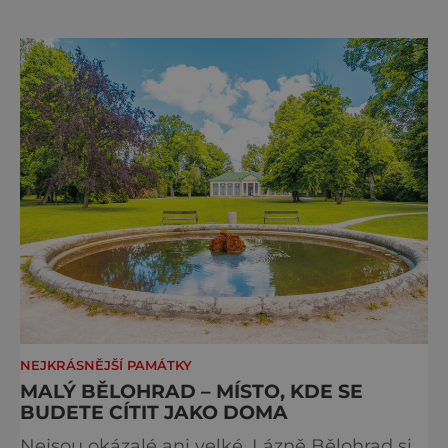
se objevuje na pohlednicích, ve filmech i na
fotkách. A kdo si plánuje výlet do naší
metropole, má ho na seznamu mí
NEJKRÁSNĚJŠÍ PAMÁTKY
MALÝ BĚLOHRAD – MÍSTO, KDE SE
BUDETE CÍTIT JAKO DOMA
Nejsou okázalé ani velké. Lázně Bělohrad si