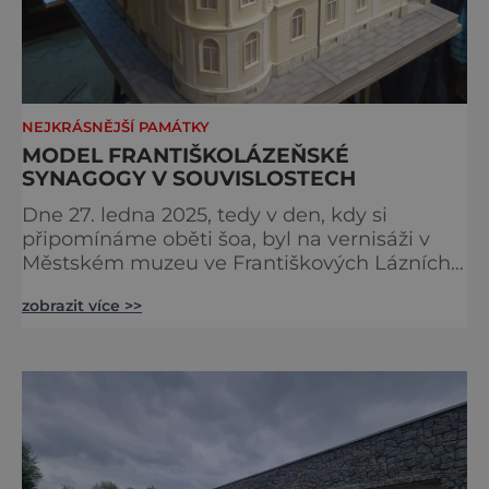
NEJKRÁSNĚJŠÍ PAMÁTKY
MODEL FRANTIŠKOLÁZEŇSKÉ
SYNAGOGY V SOUVISLOSTECH
Dne 27. ledna 2025, tedy v den, kdy si
připomínáme oběti šoa, byl na vernisáži v
Městském muzeu ve Františkových Lázních
představen model synagogy, která byla
zobrazit více >>
nacisty zničena v roce 1938. Do lázeňského
města se tak více než symbolicky vrátil
židovský svatostánek. Autorem modelu je
Bohuslav Karban z Aše. Připomeňme si nyní
některé události spojené s touto významnou
stavbou. [gallery ids="917