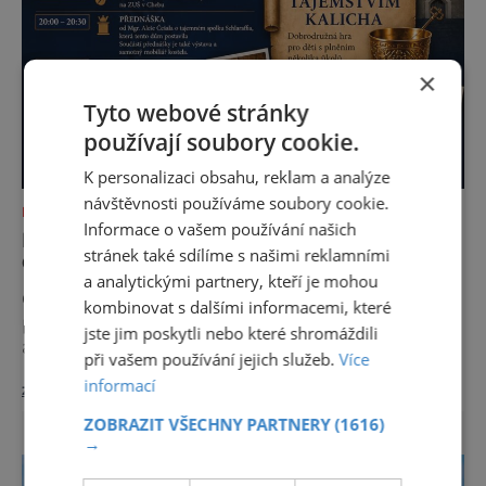
×
Tyto webové stránky
používají soubory cookie.
K personalizaci obsahu, reklam a analýze
návštěvnosti používáme soubory cookie.
NEJKRÁSNĚJŠÍ PAMÁTKY
Informace o vašem používání našich
NOC KOSTELŮ 2026 V HUSOVĚ SBORU V
stránek také sdílíme s našimi reklamními
CHEBU
a analytickými partnery, kteří je mohou
Odhalte tajemství chebské Schlaraffie V
kombinovat s dalšími informacemi, které
pátek 29. května 2026 se v rámci celostátní
jste jim poskytli nebo které shromáždili
akce Noc kostelů otevřou veřejnosti i místa,
při vašem používání jejich služeb.
Více
která běžně zůstávají skrytá. Jedním z
informací
zobrazit více >>
nejzajímavějších bude bezesporu Husův
sbor Církve československé husitské v
ZOBRAZIT VŠECHNY PARTNERY
(1616)
Chebu (Vrbenského 14), který letos nabídne
→
večer plný historie, hudby, tajemství i