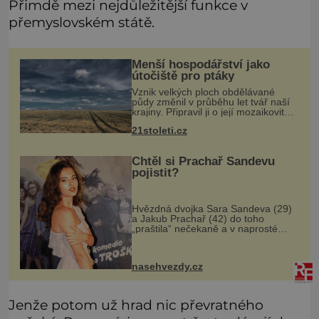
Přimdě mezi nejdůležitější funkce v
přemyslovském státě.
Menší hospodářství jako
útočiště pro ptáky
Vznik velkých ploch obdělávané
půdy změnil v průběhu let tvář naší
krajiny. Připravil ji o její mozaikovitost
a mnohé živočichy o útočiště, jež
21stoleti.cz
nacházeli v remízkách, alejích či na
mezích. Tato homoge
Chtěl si Prachař Sandevu
pojistit?
Hvězdná dvojka Sara Sandeva (29)
a Jakub Prachař (42) do toho
„praštila“ nečekaně a v naprosté
tajnosti, pouhé čtyři měsíce po
zásnubách. Podle všeho měli dobrý
důvod, proč se svatbou tolik
nasehvezdy.cz
spěchali.
Jenže potom už hrad nic převratného