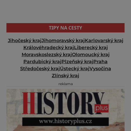
TIPY NA CESTY
Jihočeský kraj
Jihomoravský kraj
Karlovarský kraj
Královéhradecký kraj
Liberecký kraj
Moravskoslezský kraj
Olomoucký kraj
Pardubický kraj
Plzeňský kraj
Praha
Středočeský kraj
Ústecký kraj
Vysočina
Zlínský kraj
reklama