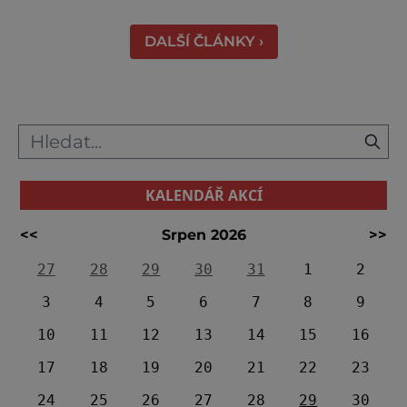
poměrně konkrétní představu o namáhavé
práci tehdejších horníků. [gallery
DALŠÍ ČLÁNKY ›
ids="91631,91630,91632,91633,91634,91635,9
KALENDÁŘ AKCÍ
<<
Srpen 2026
>>
27
28
29
30
31
1
2
3
4
5
6
7
8
9
10
11
12
13
14
15
16
17
18
19
20
21
22
23
24
25
26
27
28
29
30