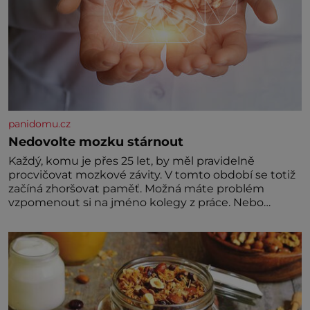
panidomu.cz
Nedovolte mozku stárnout
Každý, komu je přes 25 let, by měl pravidelně
procvičovat mozkové závity. V tomto období se totiž
začíná zhoršovat paměť. Možná máte problém
vzpomenout si na jméno kolegy z práce. Nebo
marně v paměti lovíte název knížky, kterou jste
nedávno přečetli. Je to opravdu tak, s věkem jako
kdyby se paměť rozhodla stávkovat. Cvičte