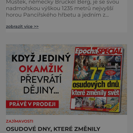
Můstek, německy Brückel Berg, je se svou
nadmořskou výškou 1235 metrů nejvyšší
horou Pancířského hřbetu a jedním z
nejcharakterističtějších vrcholů západní
zobrazit více >>
Šumavy. Přestože nestojí v centru hlavních
turistických proudů jako Velký Javor či
Poledník, právě v tom spočívá jeho síla.
Můstek si dodnes uchovává syrový horský
charakter, klid a zvláštní atmosféru
šumavských hřebenů, kde se střídá hustý les
ZAJÍMAVOSTI
OSUDOVÉ DNY, KTERÉ ZMĚNILY