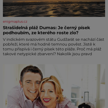
enigmaplus.cz
Strašidelná pláž Dumas: Je černý písek
podhoubím, ze kterého roste zlo?
V indickém svazovém státu Gudžarát se nachází část
pobřeží, které má hodně temnou pověst. Jistě k
tomu přispívá i černý písek této pláže. Proč má pláž
takové netypické zbarvení? Nakolik jsou pravd