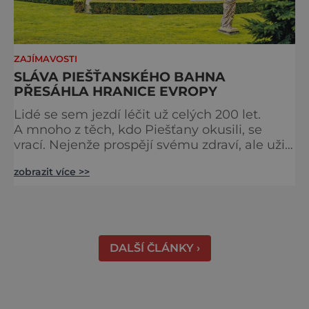
ZAJÍMAVOSTI
SLÁVA PIEŠŤANSKÉHO BAHNA
PŘESÁHLA HRANICE EVROPY
Lidé se sem jezdí léčit už celých 200 let.
A mnoho z těch, kdo Piešťany okusili, se
vrací. Nejenže prospějí svému zdraví, ale užijí
si tu i bohatý společenský život. Když se
zobrazit více >>
řekne slovenské lázně, Piešťany bývají první
volbou. Jejich věhlas je mezinárodní. A není
divu. Město rozprostřené na březích řeky
Váhu je proslulé termálními prameny
DALŠÍ ČLÁNKY ›