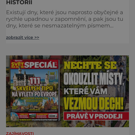
HISTORII
Existují dny, které jsou naprosto obyčejné a
rychle upadnou v zapomnění, a pak jsou tu
dny, které se nesmazatelným písmem
otisknou do lidské historie, a je jedno, jestli
zobrazit více >>
dojde k významnému objevu nebo děsivé
katastrofě. Vezměte si k ruce kalendář a
projděte společně s námi historii křížem
krážem. Je 10. dubna roku 49 př. n. l. a na
břehu říčky Rubikon pronáší Gaius Julius
Caesar svou slavnou vě
ZAJÍMAVOSTI