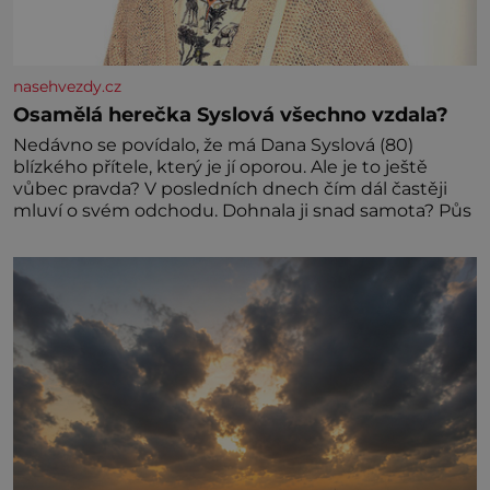
nasehvezdy.cz
Osamělá herečka Syslová všechno vzdala?
Nedávno se povídalo, že má Dana Syslová (80)
blízkého přítele, který je jí oporou. Ale je to ještě
vůbec pravda? V posledních dnech čím dál častěji
mluví o svém odchodu. Dohnala ji snad samota? Půs