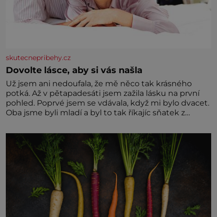
skutecnepribehy.cz
Dovolte lásce, aby si vás našla
Už jsem ani nedoufala, že mě něco tak krásného
potká. Až v pětapadesáti jsem zažila lásku na první
pohled. Poprvé jsem se vdávala, když mi bylo dvacet.
Oba jsme byli mladí a byl to tak říkajíc sňatek z
rozumu. Rodiče nás dali dohromady, Toník byl dobře
zaopatřený mladý muž. Manželství nám oběma moc
nesvědčilo, brzy jsme zjistili, že