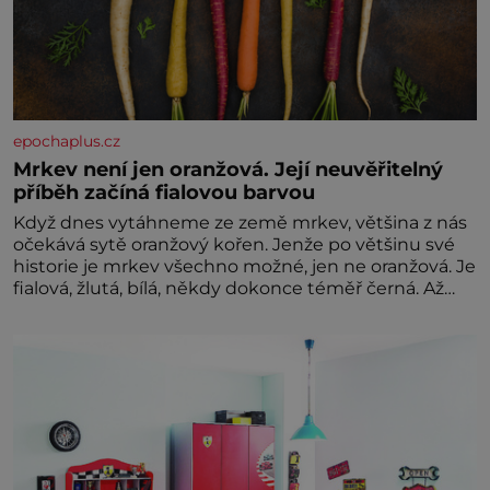
epochaplus.cz
Mrkev není jen oranžová. Její neuvěřitelný
příběh začíná fialovou barvou
Když dnes vytáhneme ze země mrkev, většina z nás
očekává sytě oranžový kořen. Jenže po většinu své
historie je mrkev všechno možné, jen ne oranžová. Je
fialová, žlutá, bílá, někdy dokonce téměř černá. Až
díky stovkám let pečlivého šlechtění se z ní stává
zelenina, bez které si českou zahradu ani
nedokážeme představit. Její příběh je