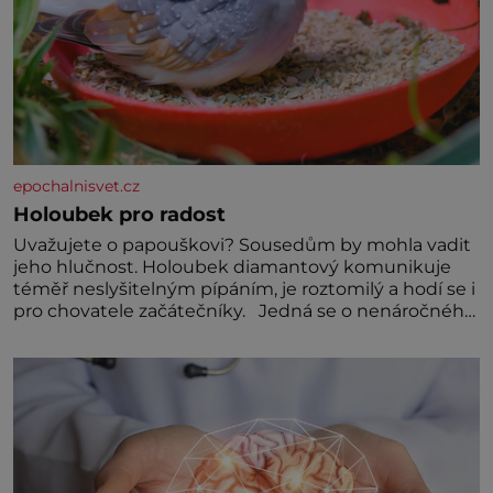
epochalnisvet.cz
Holoubek pro radost
Uvažujete o papouškovi? Sousedům by mohla vadit
jeho hlučnost. Holoubek diamantový komunikuje
téměř neslyšitelným pípáním, je roztomilý a hodí se i
pro chovatele začátečníky. Jedná se o nenáročného
klidného ptáčka, který většinu dne jen posedává.
Hodně času tráví na zemi, kde sbírá zbytky semínek
Jeho domovinou je prakticky celá Austrálie s
výjimkou pobřežní oblasti.