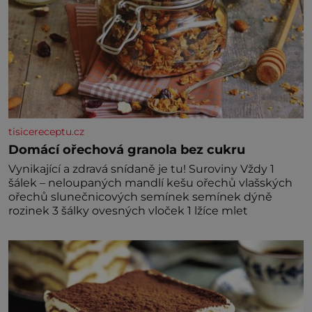
tisicereceptu.cz
Domácí ořechová granola bez cukru
Vynikající a zdravá snídaně je tu! Suroviny Vždy 1
šálek – neloupaných mandlí kešu ořechů vlašských
ořechů slunečnicových semínek semínek dýně
rozinek 3 šálky ovesných vloček 1 lžíce mlet