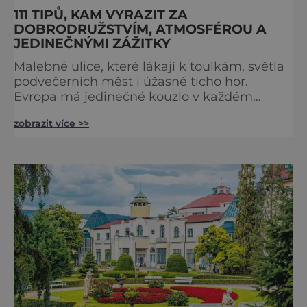
111 TIPŮ, KAM VYRAZIT ZA
DOBRODRUŽSTVÍM, ATMOSFÉROU A
JEDINEČNÝMI ZÁŽITKY
Malebné ulice, které lákají k toulkám, světla
podvečerních měst i úžasné ticho hor.
Evropa má jedinečné kouzlo v každém
období. Nové číslo Světa na dlani Speciál vás
zobrazit více >>
zve na cestu plnou inspirace, dobrodružství i
romantiky. Přinášíme vám 111 skvělých tipů,
kam vyrazit. Objevte krásu Evropy v celé její
podobě. Města s neopakovatelnou
atmosférou Vydejte se s námi na prohlídku
měst, která patří k