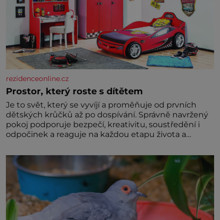
rezidenceonline.cz
Prostor, který roste s dítětem
Je to svět, který se vyvíjí a proměňuje od prvních
dětských krůčků až po dospívání. Správně navržený
pokoj podporuje bezpečí, kreativitu, soustředění i
odpočinek a reaguje na každou etapu života a
specifické potřeby dítěte. Pro nejmenší je klíčová
jednoduchost, měkkost a bezpečí, proto by pokoj
miminka měl působit především klidně a útulně.
Předškolní věk je