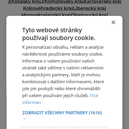
Jihočeský kraj
Jihomoravský kraj
Karlovarský kraj
Královéhradecký kraj
Liberecký kraj
Moravskoslezský kraj
Olomoucký kraj
×
Pardubický kraj
Plzeňský kraj
Praha
Tyto webové stránky
Středočeský kraj
Ústecký kraj
Vysočina
Zlínský kraj
používají soubory cookie.
reklama
K personalizaci obsahu, reklam a analýze
návštěvnosti používáme soubory cookie.
Informace o vašem používání našich
stránek také sdílíme s našimi reklamními
a analytickými partnery, kteří je mohou
kombinovat s dalšími informacemi, které
jste jim poskytli nebo které shromáždili
při vašem používání jejich služeb.
Více
informací
ZOBRAZIT VŠECHNY PARTNERY
(1616)
→