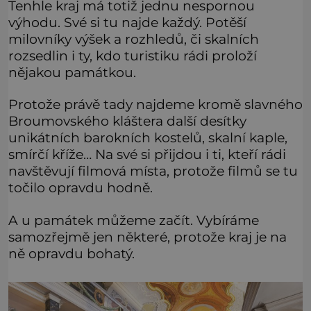
Tenhle kraj má totiž jednu nespornou
výhodu. Své si tu najde každý. Potěší
milovníky výšek a rozhledů, či skalních
rozsedlin i ty, kdo turistiku rádi proloží
nějakou památkou.
Protože právě tady najdeme kromě slavného
Broumovského kláštera další desítky
unikátních barokních kostelů, skalní kaple,
smírčí kříže… Na své si přijdou i ti, kteří rádi
navštěvují filmová místa, protože filmů se tu
točilo opravdu hodně.
A u památek můžeme začít. Vybíráme
samozřejmě jen některé, protože kraj je na
ně opravdu bohatý.