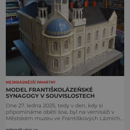
NEJKRÁSNĚJŠÍ PAMÁTKY
MODEL FRANTIŠKOLÁZEŇSKÉ
SYNAGOGY V SOUVISLOSTECH
Dne 27. ledna 2025, tedy v den, kdy si
připomínáme oběti šoa, byl na vernisáži v
Městském muzeu ve Františkových Lázních
představen model synagogy, která byla
zobrazit více >>