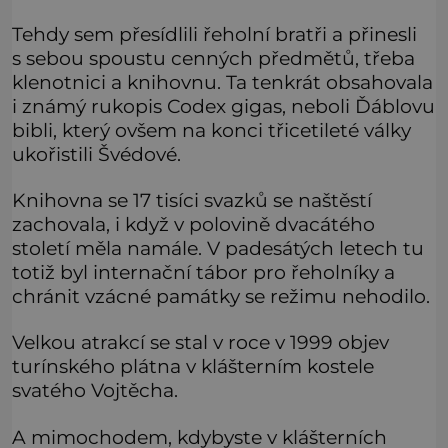
Tehdy sem přesídlili řeholní bratři a přinesli
s sebou spoustu cenných předmětů, třeba
klenotnici a knihovnu. Ta tenkrát obsahovala
i známý rukopis Codex gigas, neboli Ďáblovu
bibli, který ovšem na konci třicetileté války
ukořistili Švédové.
Knihovna se 17 tisíci svazků se naštěstí
zachovala, i když v polovině dvacátého
století měla namále. V padesátých letech tu
totiž byl internační tábor pro řeholníky a
chránit vzácné památky se režimu nehodilo.
Velkou atrakcí se stal v roce v 1999 objev
turínského plátna v klášterním kostele
svatého Vojtěcha.
A mimochodem, kdybyste v klášterních