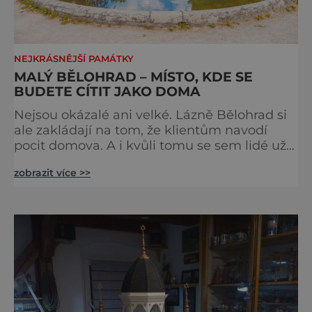
NEJKRÁSNĚJŠÍ PAMÁTKY
MALÝ BĚLOHRAD – MÍSTO, KDE SE
BUDETE CÍTIT JAKO DOMA
Nejsou okázalé ani velké. Lázně Bělohrad si
ale zakládají na tom, že klientům navodí
pocit domova. A i kvůli tomu se sem lidé už
zhruba 130 let rádi vracejí. Nejsou tu obří
zobrazit více >>
lázeňské koncerty ani velkolepé akce.
Dokonce tu nenajdete ani pravou kolonádu.
Ne že by tu nebyla. Ale mnoho lidí si jí
nevšimne, ani se jí kolonáda vlastně neříká.
Je to pro