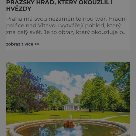
PRAŽSKÝ HRAD, KTERÝ OKOUZLIL I
HVĚZDY
Praha má svou nezaměnitelnou tvář. Hradní
paláce nad Vltavou vytvářejí pohled, který
zná celý svět. Je to obraz, který okouzluje po
staletí a nikdy nezevšední. Neexistuje snad
zobrazit více >>
jediný Čech, který by ho neznal. Pražský hrad
se objevuje na pohlednicích, ve filmech i na
fotkách. A kdo si plánuje výlet do naší
metropole, má ho na seznamu mí