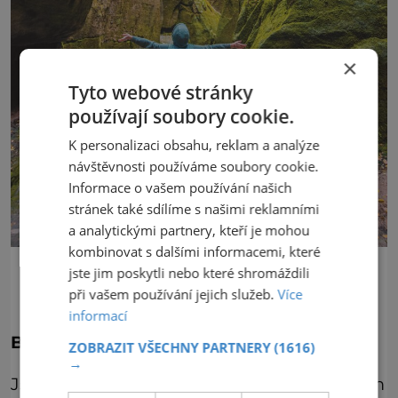
×
Tyto webové stránky
používají soubory cookie.
K personalizaci obsahu, reklam a analýze
návštěvnosti používáme soubory cookie.
Informace o vašem používání našich
stránek také sdílíme s našimi reklamními
a analytickými partnery, kteří je mohou
kombinovat s dalšími informacemi, které
V Adršpašských skalách objevíte komplikované labyrinty,
jste jim poskytli nebo které shromáždili
soutěsky a místa plná tajemství.
při vašem používání jejich služeb.
Více
informací
Broumovské stěny
ZOBRAZIT VŠECHNY PARTNERY
(1616)
→
Jsou tak trochu stranou pozornosti a přitom