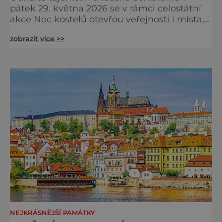
pátek 29. května 2026 se v rámci celostátní
akce Noc kostelů otevřou veřejnosti i místa,
která běžně zůstávají skrytá. Jedním z
zobrazit více >>
nejzajímavějších bude bezesporu Husův
sbor Církve československé husitské v
Chebu (Vrbenského 14), který letos nabídne
večer plný historie, hudby, tajemství i
dobrodružství pro malé i velké návštěvníky.
Málokdo ví, že dnešní kos
NEJKRÁSNĚJŠÍ PAMÁTKY