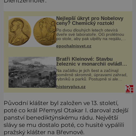
Dientzenhofer.
Nejlepší úkryt pro Nobelovy
ceny? Chemický roztok!
Po dvou dlouhých letech otevírá
dveře své laboratoře. Oči prolétnou
po stole, aby pak ulpěly na regálu,
kde se nachází všemožné látky.
epochalnisvet.cz
Hledá žluto-oranžovou tekutinu,
jakmile ji zahlédne, nesmírně se
Bratři Kleinové: Stavbu
železnic v monarchii ovládli
samouci
Na začátku je jich šest a začínají
poměrně skromně, úpravami zahrad,
rybníků a parků. Postupně si ale
troufnou i na stavbu železnic. Během
historyplus.cz
40 let vybudují na území monarchie
třetinu všech tratí, tedy
Původní klášter byl založen ve 13. století,
poté co král Přemysl Otakar I. daroval zdejší
panství benediktýnskému rádu. Největší
slávy se mu dostalo poté, co husité vypálili
pražský klášter na Břevnově.