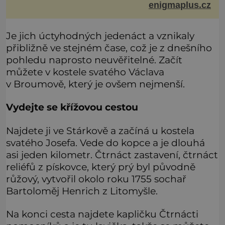
enigmaplus.cz
smrtícímu složení atmosféry teoreticky mohla ukrývat
životní formy. Potvrzovat to má i podivný příběh muže
jménem Valiant Thor. Opravdu šlo o mimozem
Je jich úctyhodných jedenáct a vznikaly
přibližně ve stejném čase, což je z dnešního
pohledu naprosto neuvěřitelné. Začít
můžete v kostele svatého Václava
v Broumově, který je ovšem nejmenší.
Vydejte se křížovou cestou
Najdete ji ve Stárkově a začíná u kostela
svatého Josefa. Vede do kopce a je dlouhá
asi jeden kilometr. Čtrnáct zastavení, čtrnáct
reliéfů z pískovce, který prý byl původně
růžový, vytvořil okolo roku 1755 sochař
Bartoloměj Henrich z Litomyšle.
Na konci cesta najdete kapličku Čtrnácti