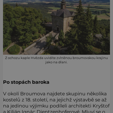
Z ochozu kaple Hvězda uvidíte zvlněnou broumovskou krajinu
jako na dlani.
Po stopách baroka
V okolí Broumova najdete skupinu několika
kostelů z 18. století, na jejichž výstavbě se až
na jedinou výjimku podíleli architekti Kryštof
a Kilián Ignác Dientzenhoferové. Mluví se o