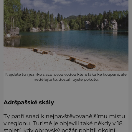
Najdete tu i jezírko s azurovou vodou které láká ke koupání, ale
nedělejte to, dostali byste pokutu.
Adršpašské skály
Ty patří snad k nejnavštěvovanějšímu místu
v regionu. Turisté je objevili také někdy v 18.
století, kdy obrovský požár pohltil okolní