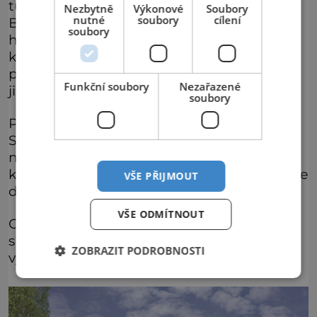
tu vede nejstarší turistická stezka
Nezbytně
Výkonové
Soubory
nutné
soubory
cílení
Broumovska. Procházet budete skalnatým
soubory
hřebenem s mnoha vyhlídkami po dávných
kamenných stezkách dlážděných
pískovcem, které tu vybudovali benediktýni
Funkční soubory
Nezařazené
již v 18. století.
soubory
Povede vás i k barokní kapli Panny Marie
Sněžné,, jejíž půdorys dal tomuto místu
název Hvězda. Hned u kaple je ochoz, ze
kterého je krásný výhled do okolní krajiny, ale
VŠE PŘIJMOUT
dohlédnete i do Polska.
VŠE ODMÍTNOUT
Odtud je už jen kousek k nedalekému
skalnímu městu v Kovářově rokli a na další
ZOBRAZIT PODROBNOSTI
vyhlídku, které se říká Supí hnízdo.