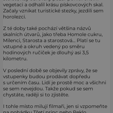
vegetaci a odhalil krásu pískovcových skal.
Začaly vznikat turistické stezky, jezdili sem
horolezci.
Z té doby také pochází většina názvů
skalních útvarů, jako třeba Homole cukru,
Milenci, Starosta a starostová… Platí se tu
vstupné a okruh vedený po směru
hodinových ručiček je dlouhý asi 3,5
kilometru.
V poslední době se objevily zprávy, že se
vstupenky budou prodávat dopředu
s určením času. Lidí je prostě moc a všichni
se sem nevejdou. Takže pokud se sem
chystáte, raději si to zjistěte.
I tohle místo milují filmaři, jen si vzpomeňte
na pohádku Třetí princ nebo Peklo