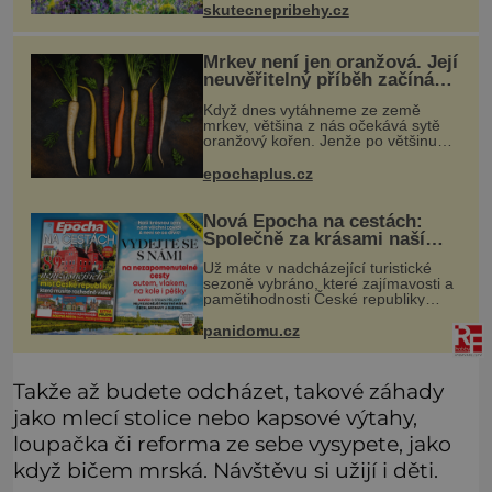
skutecnepribehy.cz
ulevilo. Ráda vzpomínám na své
dětství a na studánku, která se u
Mrkev není jen oranžová. Její
neuvěřitelný příběh začíná
fialovou barvou
Když dnes vytáhneme ze země
mrkev, většina z nás očekává sytě
oranžový kořen. Jenže po většinu
své historie je mrkev všechno
možné, jen ne oranžová. Je fialová,
epochaplus.cz
žlutá, bílá, někdy dokonce téměř
černá.
Nová Epocha na cestách:
Společně za krásami naší
vlasti
Už máte v nadcházející turistické
sezoně vybráno, které zajímavosti a
pamětihodnosti České republiky
navštívíte? V prodeji je právě nové
číslo Epochy na cestách, které vám
panidomu.cz
při rozhodování určitě pomůž
Takže až budete odcházet, takové záhady
jako mlecí stolice nebo kapsové výtahy,
loupačka či reforma ze sebe vysypete, jako
když bičem mrská. Návštěvu si užijí i děti.