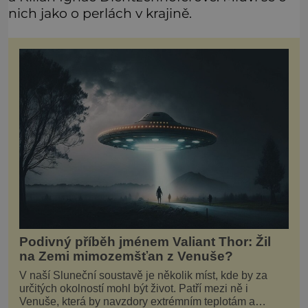
nich jako o perlách v krajině.
Podivný příběh jménem Valiant Thor: Žil
na Zemi mimozemšťan z Venuše?
V naší Sluneční soustavě je několik míst, kde by za
určitých okolností mohl být život. Patří mezi ně i
Venuše, která by navzdory extrémním teplotám a