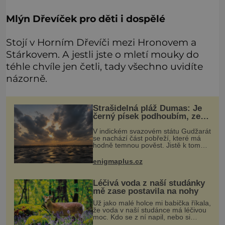
Mlýn Dřevíček pro děti i dospělé
Stojí v Horním Dřevíči mezi Hronovem a
Stárkovem. A jestli jste o mletí mouky do
téhle chvíle jen četli, tady všechno uvidíte
názorně.
Strašidelná pláž Dumas: Je
černý písek podhoubím, ze
kterého roste zlo?
V indickém svazovém státu Gudžarát
se nachází část pobřeží, které má
hodně temnou pověst. Jistě k tomu
přispívá i černý písek této pláže.
Proč má pláž takové netypické
enigmaplus.cz
zbarvení? Nakolik jsou pravdivé
Léčivá voda z naší studánky
mě zase postavila na nohy
Už jako malé holce mi babička říkala,
že voda v naší studánce má léčivou
moc. Kdo se z ní napil, nebo si
natrhal bylinky kolem, tomu se