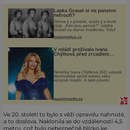
Lapka Grasel si na panstvo
netroufl?
Strhne ji z postele, sváže ji a krutě
zbije. „Kde jsou peníze?“ naléhá
Grasel na starou švadlenku. Když
mu to neprozradí – ostatně ani
historyplus.cz
nemůže, protože žádné nemá,
spokojí se lupič s několika měďáky a
V mládí prožívala Ivana
Chýlková před zrcadlem
velké trápení
Herečka Ivana Chýlková (62) vypadá
dlouhodobě oproti svému věku
výrazně mladší. A také působí
odhodlaně a sebevědomě, i když
měla v životě také své slabé chvíle.
Herečka Ivana Chýlková patří už
řadu l
nasehvezdy.cz
Ve 20. století to bylo s věží opravdu nahnuté,
a to doslova. Naklonila se do vzdálenosti 4,5
metru, což bylo nebezpečně blízko ke