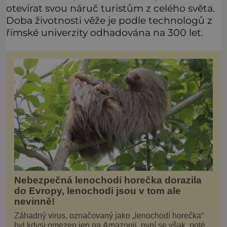
otevírat svou náruč turistům z celého světa.
Doba životnosti věže je podle technologů z
římské univerzity odhadována na 300 let.
Nebezpečná lenochodí horečka dorazila
do Evropy, lenochodi jsou v tom ale
nevinně!
Záhadný virus, označovaný jako „lenochodí horečka“
byl kdysi omezen jen na Amazonii, nyní se však, poté