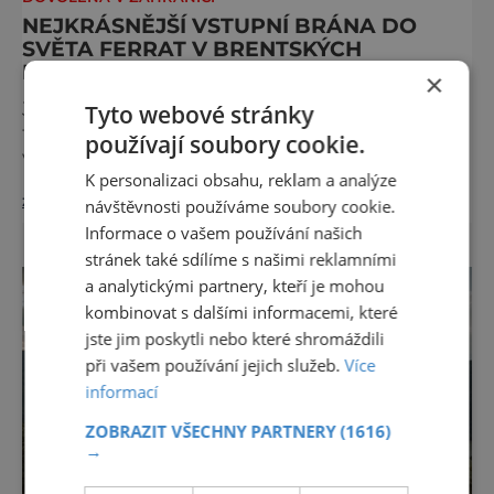
NEJKRÁSNĚJŠÍ VSTUPNÍ BRÁNA DO
SVĚTA FERRAT V BRENTSKÝCH
DOLOMITECH
×
Jen málokterá via ferrata dokáže nabídnout
Tyto webové stránky
tak dokonalou kombinaci dramatických
používají soubory cookie.
výhledů, historického významu a technické
K personalizaci obsahu, reklam a analýze
přístupnosti jako Via Ferrata Sosat. V srdci
zobrazit více >>
Brentských Dolomit představuje vstupní
návštěvnosti používáme soubory cookie.
bránu do legendárního systému Via delle
Informace o vašem používání našich
Bocchette, který je mezi milovníky ferrat
stránek také sdílíme s našimi reklamními
považován za jednu z nejkrásnějších
a analytickými partnery, kteří je mohou
vysokohorských tras na světě. Přestože
kombinovat s dalšími informacemi, které
samotná ferrata nepatří mezi techn
jste jim poskytli nebo které shromáždili
při vašem používání jejich služeb.
Více
informací
ZOBRAZIT VŠECHNY PARTNERY
(1616)
→