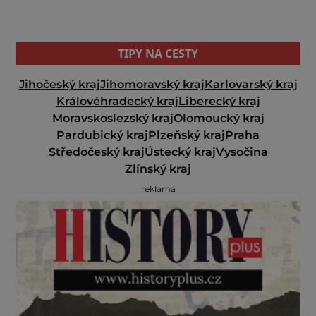
TIPY NA CESTY
Jihočeský kraj
Jihomoravský kraj
Karlovarský kraj
Královéhradecký kraj
Liberecký kraj
Moravskoslezský kraj
Olomoucký kraj
Pardubický kraj
Plzeňský kraj
Praha
Středočeský kraj
Ústecký kraj
Vysočina
Zlínský kraj
reklama