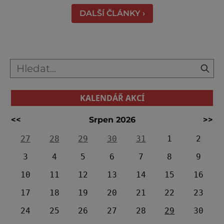
shromažďují statisíce zvířat. Více než 1,5
DALŠÍ ČLÁNKY ›
milionu pakoňů, dop
KALENDÁŘ AKCÍ
<<
Srpen 2026
>>
27
28
29
30
31
1
2
3
4
5
6
7
8
9
10
11
12
13
14
15
16
17
18
19
20
21
22
23
24
25
26
27
28
29
30