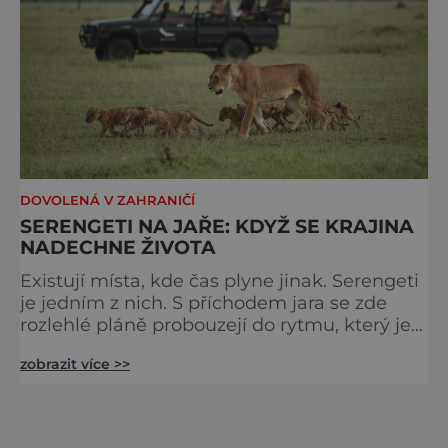
DOVOLENÁ V ZAHRANIČÍ
SERENGETI NA JAŘE: KDYŽ SE KRAJINA
NADECHNE ŽIVOTA
Existují místa, kde čas plyne jinak. Serengeti
je jedním z nich. S příchodem jara se zde
rozlehlé pláně probouzejí do rytmu, který je
starší než lidstvo samo. Vzduch je těžký,
zobrazit více >>
tráva svěží a horizont nekonečný. A právě v
těchto týdnech se odehrává jedno z
nejintenzivnějších přírodních divadel na
světě. Na jihu Serengeti se každoročně