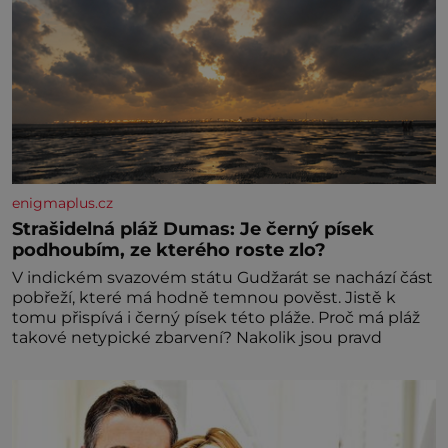
enigmaplus.cz
Strašidelná pláž Dumas: Je černý písek
podhoubím, ze kterého roste zlo?
V indickém svazovém státu Gudžarát se nachází část
pobřeží, které má hodně temnou pověst. Jistě k
tomu přispívá i černý písek této pláže. Proč má pláž
takové netypické zbarvení? Nakolik jsou pravd