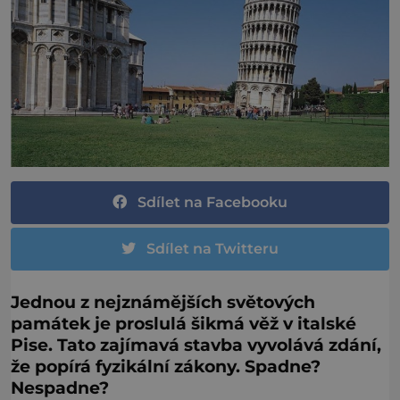
Sdílet na Facebooku
Sdílet na Twitteru
Jednou z nejznámějších světových
památek je proslulá šikmá věž v italské
Pise. Tato zajímavá stavba vyvolává zdání,
že popírá fyzikální zákony. Spadne?
Nespadne?