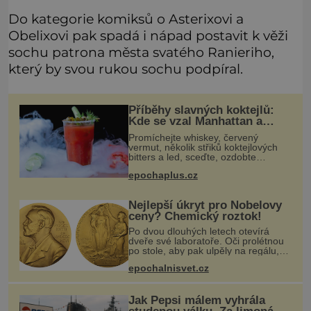
Do kategorie komiksů o Asterixovi a
Obelixovi pak spadá i nápad postavit k věži
sochu patrona města svatého Ranieriho,
který by svou rukou sochu podpíral.
Příběhy slavných koktejlů:
Kde se vzal Manhattan a
Bloody Mary?
Promíchejte whiskey, červený
vermut, několik střiků koktejlových
bitters a led, sceďte, ozdobte
koktejlovou třešinkou a tadá…
epochaplus.cz
Manhattan je tu! A pokud to má být
skutečně on, dejte si pozor, ať místo
Nejlepší úkryt pro Nobelovy
ceny? Chemický roztok!
Po dvou dlouhých letech otevírá
dveře své laboratoře. Oči prolétnou
po stole, aby pak ulpěly na regálu,
kde se nachází všemožné látky.
epochalnisvet.cz
Hledá žluto-oranžovou tekutinu,
jakmile ji zahlédne, nesmírně se
Jak Pepsi málem vyhrála