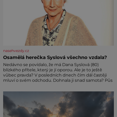
nasehvezdy.cz
Osamělá herečka Syslová všechno vzdala?
Nedávno se povídalo, že má Dana Syslová (80)
blízkého přítele, který je jí oporou. Ale je to ještě
vůbec pravda? V posledních dnech čím dál častěji
mluví o svém odchodu. Dohnala ji snad samota? Půs