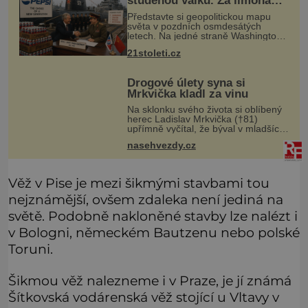
studenou válku. Za limonádu
dostala ponorky i křižník
Představte si geopolitickou mapu
světa v pozdních osmdesátých
letech. Na jedné straně Washington,
na druhé Moskva. Mezi nimi jaderný
21stoleti.cz
arzenál schopný zničit planetu
padesátkrát dokola, železná opona a
Drogové úlety syna si
Mrkvička kladl za vinu
Na sklonku svého života si oblíbený
herec Ladislav Mrkvička (†81)
upřímně vyčítal, že býval v mladších
letech špatný otec, a tyto výčitky v
nasehvezdy.cz
něm vyvolával hlavně velmi
dramatický osud jeho třetího syna
Věž v Pise je mezi šikmými stavbami tou
nejznámější, ovšem zdaleka není jediná na
světě. Podobně nakloněné stavby lze nalézt i
v Bologni, německém Bautzenu nebo polské
Toruni.
Šikmou věž nalezneme i v Praze, je jí známá
Šítkovská vodárenská věž stojící u Vltavy v