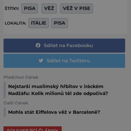
PISA
VĚŽ
VĚŽ V PISE
ŠTÍTKY:
ITÁLIE
PISA
LOKALITA:
Sdílet na Facebooku
Sdílet na Twitteru
Předchozí článek
Nejstarší muslimský hřbitov v iráckém
Nadžáfu: Kolik milionů těl zde odpočívá?
Další článek
Mohla stát Eiffelova věž v Barceloně?
SOUVISEJÍCÍ ČLÁNKY