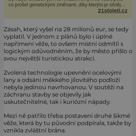
co prošel genetickými změnami, díky kterým je silnější,
21stoleti.cz
šíří po celé Americe a první případy se objevily už i v
Evropě. Máme se bát? Virus oropouche (čti oropuče),
jak se odborně nazývá, byl až do
Zásah, který vyšel na 28 milionů eur, se tedy
vyplatil. V jednom z plánů bylo i úplné
napřímení věže, to ovšem místní odmítli s
logickým odůvodněním, že by město přišlo o
svou největší turistickou atrakci.
Zvolená technologie upevnění ocelovými
lany a odsání měkkého jílovitého podloží
nebyla jedinou navrhovanou. V soutěži na
záchranu stavby se objevily jak
uskutečnitelné, tak i kuriózní nápady.
Mezi ně patřilo třeba postavení druhé šikmé
věže, která by tu původní podpírala, takže by
vznikla zvláštní brána.