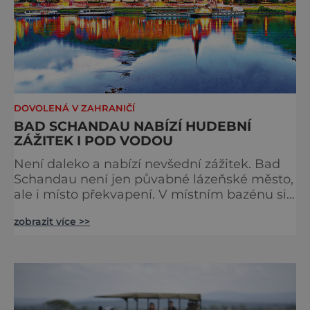
DOVOLENÁ V ZAHRANIČÍ
BAD SCHANDAU NABÍZÍ HUDEBNÍ
ZÁŽITEK I POD VODOU
Není daleko a nabízí nevšední zážitek. Bad
Schandau není jen půvabné lázeňské město,
ale i místo překvapení. V místním bazénu si
totiž můžete vychutnat koncert přímo ve
zobrazit více >>
vodě. Nádherně osvěžující místo leží jen 8
kilometrů od Hřenska a například z Prahy se
tam dostanete vlakem za pouhé dvě hodiny.
I proto je pravděpodobné, že v jeho
bazénech