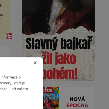
ě
 až
e
h
×
 Informace o
tší
tnery, kteří je
máždili při vašem
s