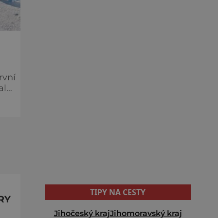
rvní
ale
TIPY NA CESTY
RY
Jihočeský kraj
Jihomoravský kraj