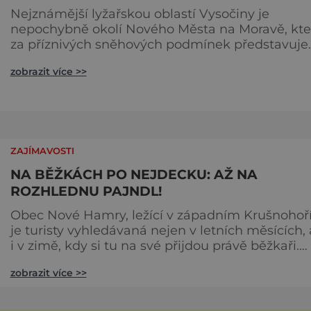
Nejznámější lyžařskou oblastí Vysočiny je
nepochybně okolí Nového Města na Moravě, kte
za příznivých sněhových podmínek představuje
jednu z nejzajímavějších běžkařských lokalit
zobrazit více >>
v Česku. Všechny tratě jsou upravovány rolbou pro
klasický styl v běhu na lyžích několikrát týdně.
Cesty jsou důmyslně značeny oranžovými
směrovkami a v místech křížení jsou umístěny
rozcestníky. Běžkařská stopa vás č
ZAJÍMAVOSTI
NA BĚŽKÁCH PO NEJDECKU: AŽ NA
ROZHLEDNU PAJNDL!
Obec Nové Hamry, ležící v západním Krušnohoří
je turisty vyhledávaná nejen v letních měsících, 
i v zimě, kdy si tu na své přijdou právě běžkaři.
Pravidelně upravované tratě se napojují na
zobrazit více >>
Krušnohorskou magistrálu nebo běžecké terény
v sousedním Německu. Stezky, vedoucí
zasněženými lesy i pláněmi, jsou značeny