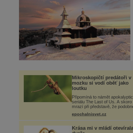
Mikroskopičtí predátoři v
mozku si vodí oběť jako
loutku
Připomíná to námět apokalypti
seriálu The Last of Us. A skoro
mrazí při představě, že podobn
horory probíhají v přírodě běžn
epochalnisvet.cz
tím rozdílem, že nejde pouze o
infekce parazitickou houbou a 
Krása mi v mládí otevíral