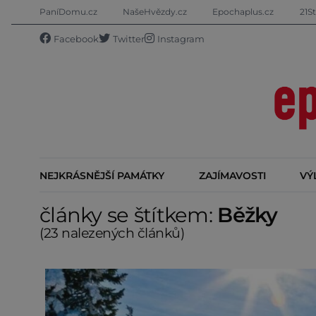
PaníDomu.cz
NašeHvězdy.cz
Epochaplus.cz
21St
Facebook
Twitter
Instagram
NEJKRÁSNĚJŠÍ PAMÁTKY
ZAJÍMAVOSTI
VÝ
články se štítkem:
Běžky
(23 nalezených článků)