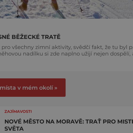
ÁSNÉ BĚŽECKÉ TRATĚ
pro všechny zimní aktivity, svědčí fakt, že tu byl p
Sněhovou nadílku si zde naplno užijí nejen dospělí, 
é, co vás tady čeká. Na své si přijdou i běžkaři a
 místa v mém okolí »
ZAJÍMAVOSTI
NOVÉ MĚSTO NA MORAVĚ: TRAŤ PRO MIST
SVĚTA