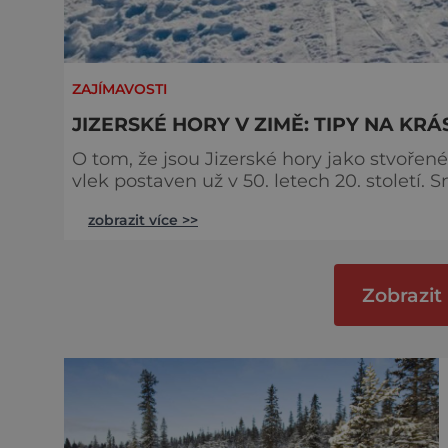
ZAJÍMAVOSTI
JIZERSKÉ HORY V ZIMĚ: TIPY NA KR
O tom, že jsou Jizerské hory jako stvořené 
vlek postaven už v 50. letech 20. století. 
také děti. Sjezd z kopců však není to jedin
zobrazit více >>
milovníci adrenalinu. Jizerské hory se z větší části rozkládají v Polsku, ale jejich nejkrásnější
část
Zobrazit