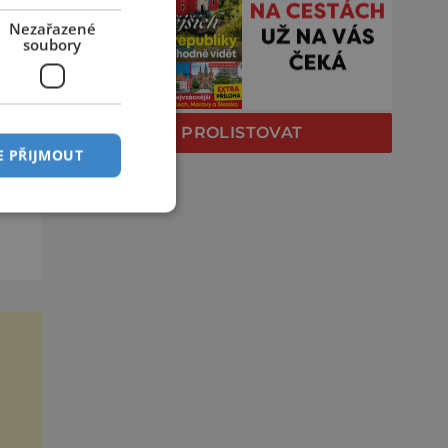
st
Nezařazené
soubory
ud
PROLISTOVAT
E PŘIJMOUT
ré
–