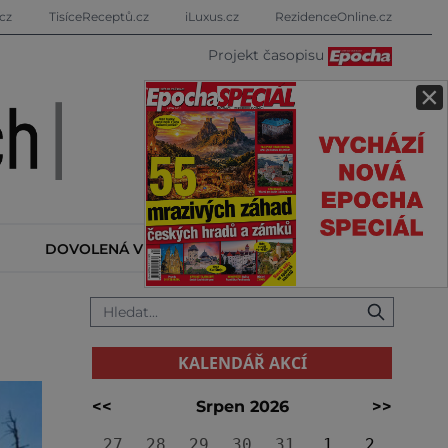
cz
TisíceReceptů.cz
iLuxus.cz
RezidenceOnline.cz
Projekt časopisu
×
DOVOLENÁ V ZAHRANIČÍ
KALENDÁŘ AKCÍ
KALENDÁŘ AKCÍ
<<
Srpen 2026
>>
27
28
29
30
31
1
2