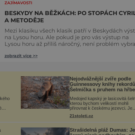
ZAJÍMAVOSTI
BESKYDY NA BĚŽKÁCH: PO STOPÁCH CYRI
A METODĚJE
Mezi klasiku všech klasik patří v Beskydách výs
na Lysou horu. Ale pokud je pro vás výstup na
Lysou horu až příliš náročný, není problém vybra
si některou z jednodušších běžeckých tratí, kter
zobrazit více >>
je v Beskydech vskutku požehnaně. Spousta jich
vede z Pusteven, horského sedla nedaleko
Radhoště, pojmenovaného po poustevnících, kte
zde žili až do roku 1874. Na vrchol Pusteven se
Nejodvážnější zvíře podle
dostanete tře
Guinnessovy knihy rekord
Šelmička s pruhem na hřbe
ckého
Medojed kapský je lasicovitá šel
kterou bychom velikostí mohli
é
přirovnat k českému jezevci. Je
ě – s
extrémně nebojácná, ostatně bý
21stoleti.cz
označována za nejodvážnější zví
že
vůbec. V této souvislosti je doko
a
Strašidelná pláž Dumas: Je