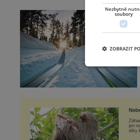
Nezbytně nutn
soubory
ZOBRAZIT P
Nebe
leno
Záhad
jen n
díky 
i v E