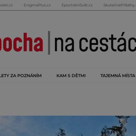
oleti.cz
EnigmaPlus.cz
EpochálníSvět.cz
SkutečnéPříběhy.
LETY ZA POZNÁNÍM
KAM S DĚTMI
TAJEMNÁ MÍSTA