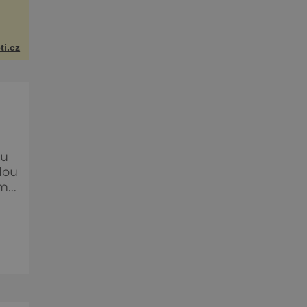
ti.cz
ou
lou
vě,
out