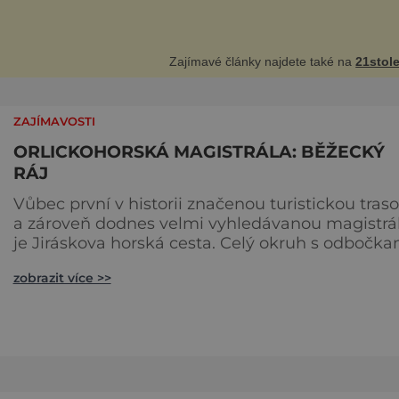
á, byl až do
Zajímavé články najdete také na
21stole
ZAJÍMAVOSTI
ORLICKOHORSKÁ MAGISTRÁLA: BĚŽECKÝ
RÁJ
Vůbec první v historii značenou turistickou tras
a zároveň dodnes velmi vyhledávanou magistrá
je Jiráskova horská cesta. Celý okruh s odbočkami
měří kolem 170 km a nabízí různé úrovně
zobrazit více >>
náročnosti. Na kvalitní občerstvení narazíte
přibližně každých 20 km. Trasa začíná v Broumo
pokračuje přes Hronov, kde si můžete prohlédn
rodný dům Aloise Jiráska a občerstvit se
v restauraci Radnice, př