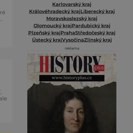
Karlovarský kraj
Královéhradecký kraj
Liberecký kraj
ré
Moravskoslezský kraj
Olomoucký kraj
Pardubický kraj
Plzeňský kraj
Praha
Středočeský kraj
Ústecký kraj
Vysočina
Zlínský kraj
reklama
,
ale