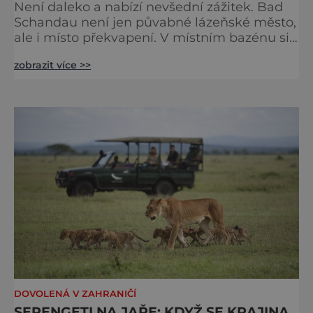
Není daleko a nabízí nevšední zážitek. Bad
Schandau není jen půvabné lázeňské město,
ale i místo překvapení. V místním bazénu si
totiž můžete vychutnat koncert přímo ve
zobrazit více >>
vodě. Nádherně osvěžující místo leží jen 8
kilometrů od Hřenska a například z Prahy se
tam dostanete vlakem za pouhé dvě hodiny.
I proto je pravděpodobné, že v jeho
bazénech
DOVOLENÁ V ZAHRANIČÍ
SERENGETI NA JAŘE: KDYŽ SE KRAJINA