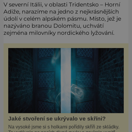
V severní Itálii, v oblasti Tridentsko – Horní
Adiže, narazíme na jedno z nejkrásnějších
údolí v celém alpském pásmu. Místo, jež je
nazýváno branou Dolomitu, uchvátí
zejména milovníky nordického lyžování.
Jaké stvoření se ukrývalo ve skříni?
Na vysoké jsme si s holkami pořídily skříň ze skládky.