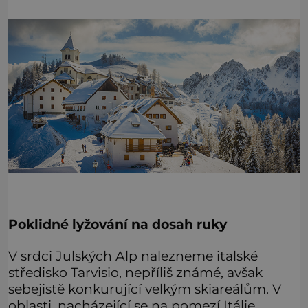
Poklidné lyžování na dosah ruky
V srdci Julských Alp nalezneme italské
středisko Tarvisio, nepříliš známé, avšak
sebejistě konkurující velkým skiareálům. V
oblasti, nacházející se na pomezí Itálie,