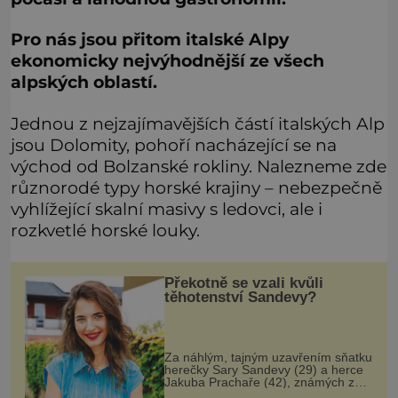
Pro nás jsou přitom italské Alpy
ekonomicky nejvýhodnější ze všech
alpských oblastí.
Jednou z nejzajímavějších částí italských Alp
jsou Dolomity, pohoří nacházející se na
východ od Bolzanské rokliny. Nalezneme zde
různorodé typy horské krajiny – nebezpečně
vyhlížející skalní masivy s ledovci, ale i
rozkvetlé horské louky.
Překotně se vzali kvůli
těhotenství Sandevy?
Za náhlým, tajným uzavřením sňatku
herečky Sary Sandevy (29) a herce
Jakuba Prachaře (42), známých ze
seriálu Jakub a Sara, se skrývá