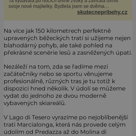
Ta vydávala po nocích divné zvuky a zavírala uvnitř
svoje nové majitelky. Bydlela jsem se dvěma
skutecnepribehy.cz
kamarádkami a bavilo nás zvelebovat si náš byt. Skoro
denně jsme tahaly domů různé kousky od babiček
nebo z bazaru, jako třeba staré zrcadlo a obrazy
Na více jak 150 kilometrech perfektně
upravených běžeckých tratí si užijeme nejen
blahodárný pohyb, ale také pohled na
překrásné scenérie lesů a zasněžených úpatí.
Nezáleží na tom, zda se řadíme mezi
začátečníky nebo se sportu věnujeme
profesionálně, různých tras je tu totiž k
dispozici hned několik. V údolí se můžeme
vydat do jednoho ze dvou moderně
vybavených skiareálů.
V Lago di Tesero vyrazíme po nejoblíbenější
trati Marcialonga, která nás provede celým
údolím od Predazza až do Molina di