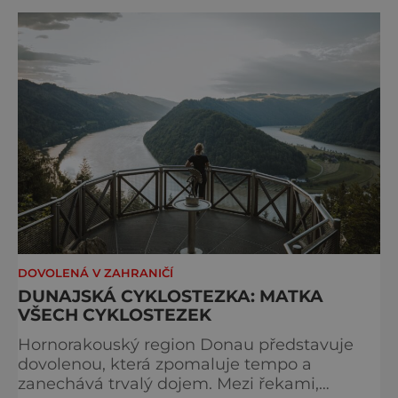
Bocchette, který je mezi milovníky ferrat
považován za jednu z nejkrásnějších
vysokohorských tras na světě. Přestože
samotná ferrata nepatří mezi techn
DOVOLENÁ V ZAHRANIČÍ
DUNAJSKÁ CYKLOSTEZKA: MATKA
VŠECH CYKLOSTEZEK
Hornorakouský region Donau představuje
dovolenou, která zpomaluje tempo a
zanechává trvalý dojem. Mezi řekami,