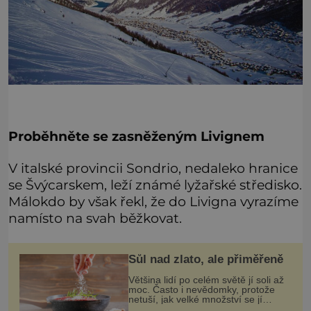
Proběhněte se zasněženým Livignem
V italské provincii Sondrio, nedaleko hranice
se Švýcarskem, leží známé lyžařské středisko.
Málokdo by však řekl, že do Livigna vyrazíme
namísto na svah běžkovat.
Sůl nad zlato, ale přiměřeně
Většina lidí po celém světě jí soli až
moc. Často i nevědomky, protože
netuší, jak velké množství se jí
skrývá v průmyslově vyráběných