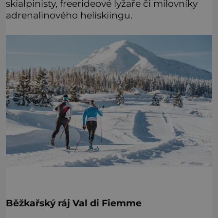
skialpinisty, freerideové lyžaře či milovníky
adrenalinového heliskiingu.
Běžkařský ráj Val di Fiemme