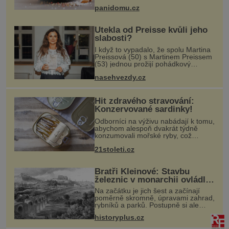
potravinách, dokonce i těch
panidomu.cz
sladkých. Sůl je zdravá
Utekla od Preisse kvůli jeho
slabosti?
I když to vypadalo, že spolu Martina
Preissová (50) s Martinem Preissem
(53) jednou prožijí pohádkový
podzim života, nakonec to nejspíš
nasehvezdy.cz
nedopadne. Doneslo se k nám, že
se hvězda seriálu Kamarádi měla
Hit zdravého stravování:
Konzervované sardinky!
Odborníci na výživu nabádají k tomu,
abychom alespoň dvakrát týdně
konzumovali mořské ryby, což
ovšem může být zatěžující pro
21stoleti.cz
peněženku. Dobrou zprávou je, že
hvězdou doporučení se nyní staly
konzervo
Bratři Kleinové: Stavbu
železnic v monarchii ovládli
samouci
Na začátku je jich šest a začínají
poměrně skromně, úpravami zahrad,
rybníků a parků. Postupně si ale
troufnou i na stavbu železnic. Během
historyplus.cz
40 let vybudují na území monarchie
třetinu všech tratí, tedy