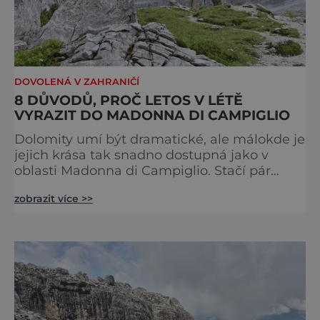
DOVOLENÁ V ZAHRANIČÍ
8 DŮVODŮ, PROČ LETOS V LÉTĚ
VYRAZIT DO MADONNA DI CAMPIGLIO
Dolomity umí být dramatické, ale málokde je
jejich krása tak snadno dostupná jako v
oblasti Madonna di Campiglio. Stačí pár
minut v lanovce a ocitnete se mezi skalními
zobrazit více >>
věžemi, horskými jezery a nekonečnými
výhledy. Přinášíme tipy na osm zážitků, kvůli
kterým stojí za to naplánovat si letní
dovolenou právě sem. Madonna di
Campiglio uhrane každé ráno, kdy první
paprsky kreslí na vrcholcích Brenty