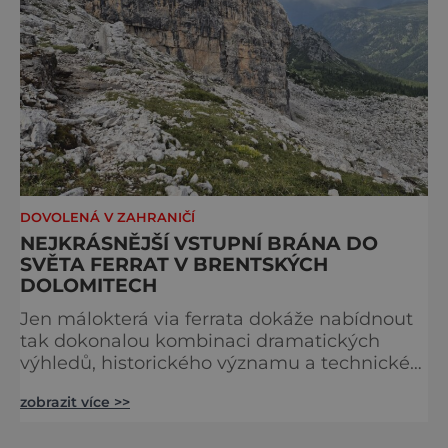
DOVOLENÁ V ZAHRANIČÍ
NEJKRÁSNĚJŠÍ VSTUPNÍ BRÁNA DO
SVĚTA FERRAT V BRENTSKÝCH
DOLOMITECH
Jen málokterá via ferrata dokáže nabídnout
tak dokonalou kombinaci dramatických
výhledů, historického významu a technické
přístupnosti jako Via Ferrata Sosat. V srdci
zobrazit více >>
Brentských Dolomit představuje vstupní
bránu do legendárního systému Via delle