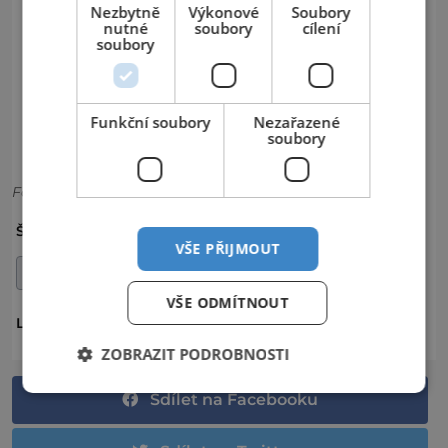
Nezbytně
Výkonové
Soubory
nutné
soubory
cílení
soubory
Funkční soubory
Nezařazené
soubory
Foto:
ALPY
BĚŽKOVÁNÍ
BĚŽKY
ŠTÍTKY:
VŠE PŘIJMOUT
ITALSKÉ ALPY
LYŽOVÁNÍ
SJEZDOVKA
VŠE ODMÍTNOUT
ITÁLIE
LOKALITA:
ZOBRAZIT PODROBNOSTI
Sdílet na Facebooku