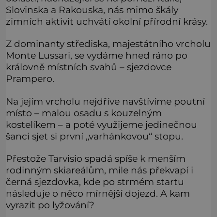
Slovinska a Rakouska, nás mimo škály
zimních aktivit uchvátí okolní přírodní krásy.
Z dominanty střediska, majestátního vrcholu
Monte Lussari, se vydáme hned ráno po
královně místních svahů – sjezdovce
Prampero.
Na jejím vrcholu nejdříve navštívíme poutní
místo – malou osadu s kouzelným
kostelíkem – a poté využijeme jedinečnou
šanci sjet si první „varhánkovou“ stopu.
Přestože Tarvisio spadá spíše k menším
rodinným skiareálům, mile nás překvapí i
černá sjezdovka, kde po strmém startu
následuje o něco mírnější dojezd. A kam
vyrazit po lyžování?