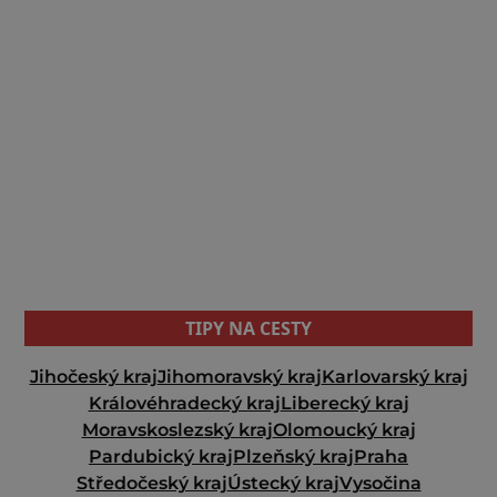
TIPY NA CESTY
Jihočeský kraj
Jihomoravský kraj
Karlovarský kraj
Královéhradecký kraj
Liberecký kraj
Moravskoslezský kraj
Olomoucký kraj
Pardubický kraj
Plzeňský kraj
Praha
Středočeský kraj
Ústecký kraj
Vysočina