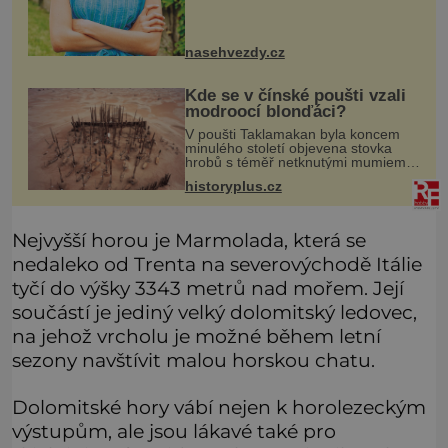
možná mnohem víc než jen touha
posvětit čirou lásku! Vynořily se
nasehvezdy.cz
Kde se v čínské poušti vzali
modroocí blonďáci?
V poušti Taklamakan byla koncem
minulého století objevena stovka
hrobů s téměř netknutými mumiemi.
Všichni mrtví byli pohřbeni s úctou a
historyplus.cz
četnými milodary. Asi nejvíc přitom
vědce zaujal hrob tříměsíčn
Nejvyšší horou je Marmolada, která se
nedaleko od Trenta na severovýchodě Itálie
tyčí do výšky 3343 metrů nad mořem. Její
součástí je jediný velký dolomitský ledovec,
na jehož vrcholu je možné během letní
sezony navštívit malou horskou chatu.
Dolomitské hory vábí nejen k horolezeckým
výstupům, ale jsou lákavé také pro