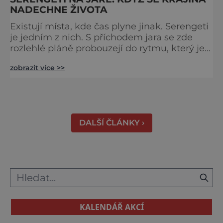
NADECHNE ŽIVOTA
Existují místa, kde čas plyne jinak. Serengeti
je jedním z nich. S příchodem jara se zde
rozlehlé pláně probouzejí do rytmu, který je
starší než lidstvo samo. Vzduch je těžký,
zobrazit více >>
tráva svěží a horizont nekonečný. A právě v
těchto týdnech se odehrává jedno z
nejintenzivnějších přírodních divadel na
světě. Na jihu Serengeti se každoročně
shromažďují statisíce zvířat. Více než 1,5
DALŠÍ ČLÁNKY ›
milionu pakoňů, dop
KALENDÁŘ AKCÍ