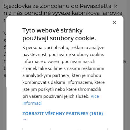
Sjezdovka ze Zoncolanu do Ravascletta, k
níž nás pohodlně vyveze kabinková lanovka,
nám umožní jízdu po krásné dlouhé pistě.
×
Tyto webové stránky
Vyzkoušet můžeme také o něco strmější
používají soubory cookie.
sjezdovku Lavet, na které se po téměř
čtyřkilometrové cestě do údolí pokocháme
K personalizaci obsahu, reklam a analýze
úchvatným panoramatem. Uspokojení se
návštěvnosti používáme soubory cookie.
nám dostane i se snowboardem na nohou, a
Informace o vašem používání našich
to když si zaskáčeme ve zdejší freestylové
stránek také sdílíme s našimi reklamními
aréně!
a analytickými partnery, kteří je mohou
kombinovat s dalšími informacemi, které
jste jim poskytli nebo které shromáždili
při vašem používání jejich služeb.
Více
informací
ZOBRAZIT VŠECHNY PARTNERY
(1616)
→