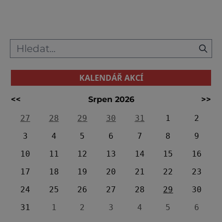
část filmu S tebou mě baví svět. A přestože
je děj snímku situován do Beskyd, toto místo
hledejte kou
KALENDÁŘ AKCÍ
<<
Srpen 2026
>>
27
28
29
30
31
1
2
3
4
5
6
7
8
9
10
11
12
13
14
15
16
17
18
19
20
21
22
23
24
25
26
27
28
29
30
31
1
2
3
4
5
6