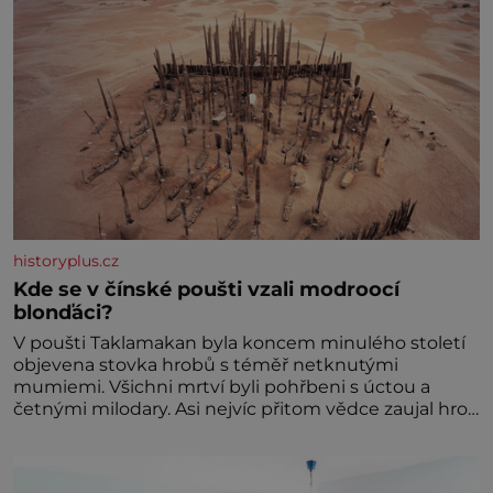
historyplus.cz
Kde se v čínské poušti vzali modroocí
blonďáci?
V poušti Taklamakan byla koncem minulého století
objevena stovka hrobů s téměř netknutými
mumiemi. Všichni mrtví byli pohřbeni s úctou a
četnými milodary. Asi nejvíc přitom vědce zaujal hrob
tříměsíčního chlapečka s modrou filcovou čapkou, z
níž se draly blonďaté vlásky. Fakt, že jsou těla
dávných lidí nesmírně dobře zachovalá, přičítají