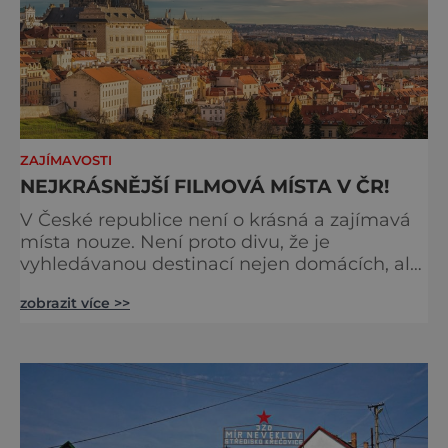
ZAJÍMAVOSTI
NEJKRÁSNĚJŠÍ FILMOVÁ MÍSTA V ČR!
V České republice není o krásná a zajímavá
místa nouze. Není proto divu, že je
vyhledávanou destinací nejen domácích, ale
i zahraničních filmových štábů. Které hrady,
zobrazit více >>
zámky či města se ve filmech objevují
nejčastěji? Praha Místo: Hlavní město je asi
nejobsazovanější hvězdou českých, ale po
sametové revoluci i řady zahraničních filmů.
Je lokací vskutku univerzální. Mohou se v ní
natáčet filmy