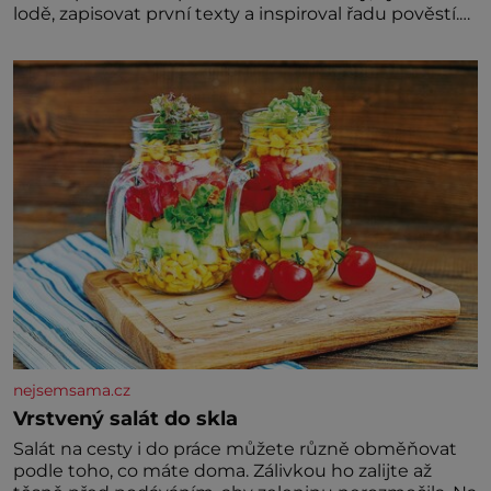
lodě, zapisovat první texty a inspiroval řadu pověstí.
Tato skromná, ale užitečná rostlina provází člověka
už tisíce let. Většina lidí vnímá rákos jen jako
obyčejnou kulisu letního koupání. Stačí se však
podívat
nejsemsama.cz
Vrstvený salát do skla
Salát na cesty i do práce můžete různě obměňovat
podle toho, co máte doma. Zálivkou ho zalijte až