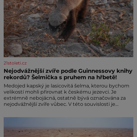
21stoleti.cz
Nejodvážnější zvíře podle Guinnessovy knihy
rekordů? Šelmička s pruhem na hřbetě!
Medojed kapský je lasicovitá šelma, kterou bychom
velikostí mohli přirovnat k českému jezevci. Je
extrémně nebojácná, ostatně bývá označována za
nejodvážnější zvíře vůbec. V této souvislosti je
dokonc