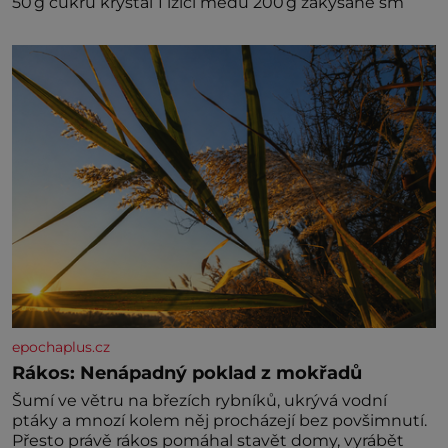
50 g cukru krystal 1 lžíci medu 200 g zakysané sm
epochaplus.cz
Rákos: Nenápadný poklad z mokřadů
Šumí ve větru na březích rybníků, ukrývá vodní
ptáky a mnozí kolem něj procházejí bez povšimnutí.
Přesto právě rákos pomáhal stavět domy, vyrábět