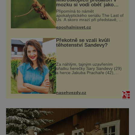
režiséra Zdeňka Trošky Slunce, seno. Po příj
mozku si vodí oběť jako
loutku
Připomíná to námět
apokalyptického seriálu The Last of
Us. A skoro mrazí při představě, že
podobné horory probíhají v přírodě
epochalnisvet.cz
běžně – s tím rozdílem, že nejde
pouze o infekce parazitickou
houbou a že
Překotně se vzali kvůli
těhotenství Sandevy?
Za náhlým, tajným uzavřením
sňatku herečky Sary Sandevy (29)
a herce Jakuba Prachaře (42),
známých ze seriálu Jakub a Sara,
se skrývá možná mnohem víc než
jen touha posvětit čirou lásku!
Vynořily se
nasehvezdy.cz