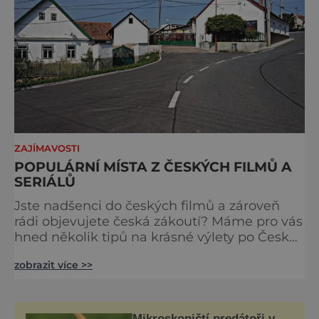
ZAJÍMAVOSTI
POPULÁRNÍ MÍSTA Z ČESKÝCH FILMŮ A
SERIÁLŮ
Jste nadšenci do českých filmů a zároveň
rádi objevujete česká zákoutí? Máme pro vás
hned několik tipů na krásné výlety po Česku,
kde navíc uvidíte ty nejznámější místa, na
zobrazit více >>
kterých se natáčely legendární komedie jako
Slunce seno či Postřižiny. Hoštice Jen kousek
od od jihočeských Strakonic leží vesnička
Hoštice, kde se natáčela komediální trilogie
Mikroskopičtí predátoři v