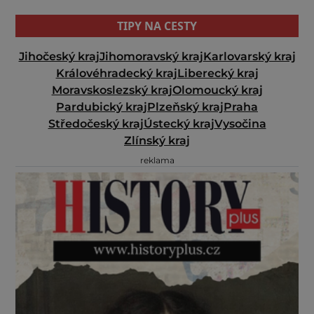
TIPY NA CESTY
Jihočeský kraj
Jihomoravský kraj
Karlovarský kraj
Královéhradecký kraj
Liberecký kraj
Moravskoslezský kraj
Olomoucký kraj
Pardubický kraj
Plzeňský kraj
Praha
Středočeský kraj
Ústecký kraj
Vysočina
Zlínský kraj
reklama