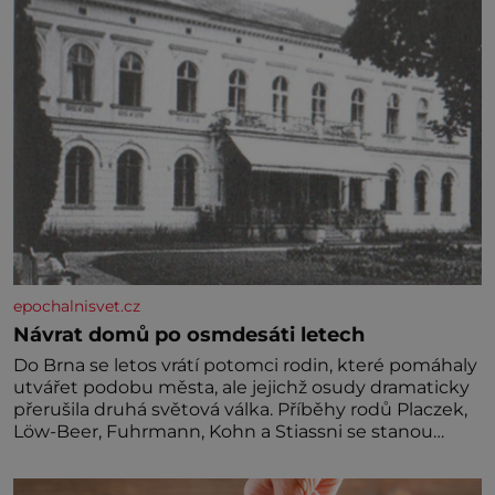
Předškolní věk je
epochalnisvet.cz
Návrat domů po osmdesáti letech
Do Brna se letos vrátí potomci rodin, které pomáhaly
utvářet podobu města, ale jejichž osudy dramaticky
přerušila druhá světová válka. Příběhy rodů Placzek,
Löw-Beer, Fuhrmann, Kohn a Stiassni se stanou
jednou z hlavních dramaturgických linií festivalu
židovské kultury ŠTETL FEST 2026. Některé návraty