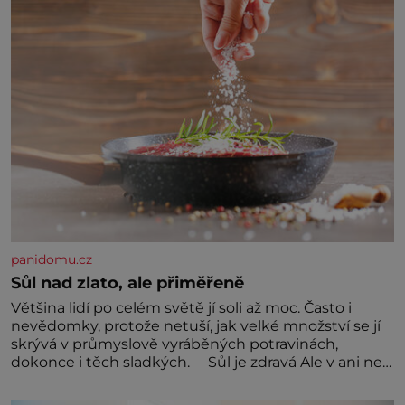
nejsou jednoduché. Místa, která si člověk pamatuje z
rodinných vyprávění, už dávno
panidomu.cz
Sůl nad zlato, ale přiměřeně
Většina lidí po celém světě jí soli až moc. Často i
nevědomky, protože netuší, jak velké množství se jí
skrývá v průmyslově vyráběných potravinách,
dokonce i těch sladkých. Sůl je zdravá Ale v ani ne
třetinovém množství, než je pro většinu populace
běžné. Její základní složky– sodík a chlór – jsou