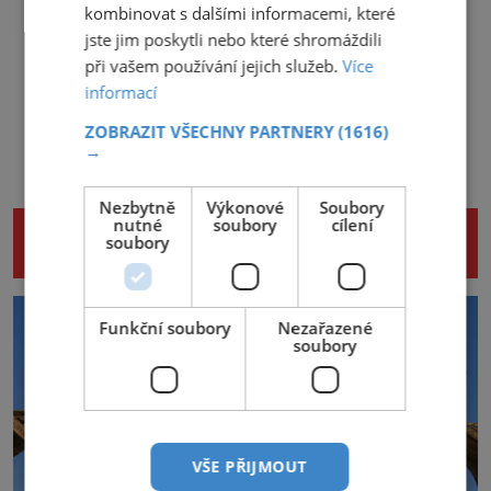
kombinovat s dalšími informacemi, které
jste jim poskytli nebo které shromáždili
při vašem používání jejich služeb.
Více
informací
ZOBRAZIT VŠECHNY PARTNERY
(1616)
→
Nezbytně
Výkonové
Soubory
nutné
soubory
cílení
NENECHTE SI UJÍT DALŠÍ ZAJÍMAVÉ
soubory
ČLÁNKY
Funkční soubory
Nezařazené
soubory
VŠE PŘIJMOUT