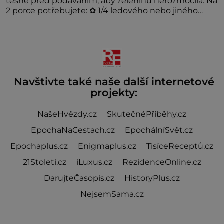
těsně před podáváním, aby zeleninu nerozmočila. Na
2 porce potřebujete: ✿ 1/4 ledového nebo jiného
salátu (římský salát, polníček…) ✿ 1 malá konzerva
kukuřice ✿ ½ okurky ✿ 2 rajčata Zálivka: ✿ 4 lžíce
olivového oleje ✿ 1 lžíci citronové šťávy ✿ ½ stroužku
Navštivte také naše další internetové
projekty:
NašeHvězdy.cz
SkutečnéPříběhy.cz
EpochaNaCestach.cz
EpochálníSvět.cz
Epochaplus.cz
Enigmaplus.cz
TisíceReceptů.cz
21Stoleti.cz
iLuxus.cz
RezidenceOnline.cz
DarujteČasopis.cz
HistoryPlus.cz
NejsemSama.cz