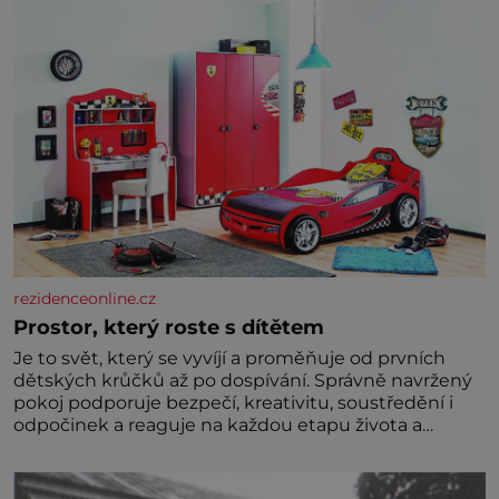
odborníci zdejším klimatickým podmínkám. Sucho,
prosolené písky a extrémně
rezidenceonline.cz
Prostor, který roste s dítětem
Je to svět, který se vyvíjí a proměňuje od prvních
dětských krůčků až po dospívání. Správně navržený
pokoj podporuje bezpečí, kreativitu, soustředění i
odpočinek a reaguje na každou etapu života a
specifické potřeby dítěte. Pro nejmenší je klíčová
jednoduchost, měkkost a bezpečí, proto by pokoj
miminka měl působit především klidně a útulně.