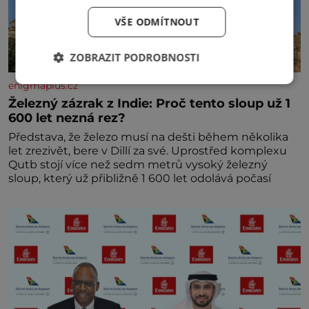
VŠE ODMÍTNOUT
ZOBRAZIT PODROBNOSTI
enigmaplus.cz
Železný zázrak z Indie: Proč tento sloup už 1
600 let nezná rez?
Představa, že železo musí na dešti během několika
let zrezivět, bere v Dillí za své. Uprostřed komplexu
Qutb stojí více než sedm metrů vysoký železný
sloup, který už přibližně 1 600 let odolává počasí