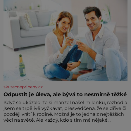
zásadní pro správné hospodaření
skutecnepribehy.cz
Odpustit je úleva, ale bývá to nesmírně těžké
Když se ukázalo, že si manžel našel milenku, rozhodla
jsem se trpělivě vyčkávat, přesvědčena, že se dříve či
později vrátí k rodině. Možná je to jedna z nejtěžších
věcí na světě. Ale každý, kdo s tím má nějaké
zkušenosti, se zapřísahá, že pokud odpustíte,