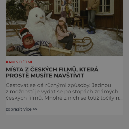
KAM S DĚTMI
MÍSTA Z ČESKÝCH FILMŮ, KTERÁ
PROSTĚ MUSÍTE NAVŠTÍVIT
Cestovat se dá různými způsoby. Jednou
z možností je vydat se po stopách známých
českých filmů. Mnohé z nich se totiž točily na
místech, která skutečně stojí za to vidět.
zobrazit více >>
Zlaté návrší Pod tímto krásným jménem se
ukrývá odlehlé místo, kde stojí horská
chalupa Apalucha. V ní se odehrává velká