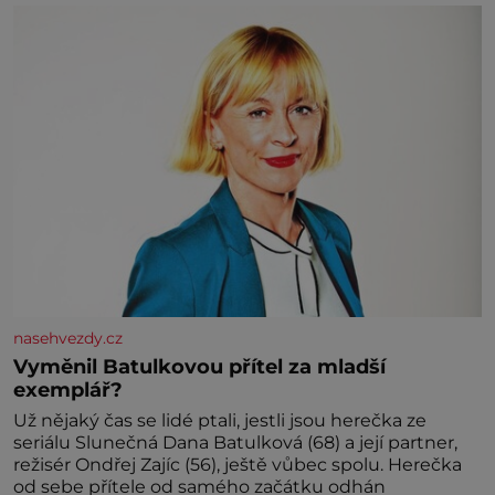
znatelně se vám uleví. Když se ke mně doneslo, že si
manžel pořídil milenku,
nasehvezdy.cz
Vyměnil Batulkovou přítel za mladší
exemplář?
Už nějaký čas se lidé ptali, jestli jsou herečka ze
seriálu Slunečná Dana Batulková (68) a její partner,
režisér Ondřej Zajíc (56), ještě vůbec spolu. Herečka
od sebe přítele od samého začátku odhán