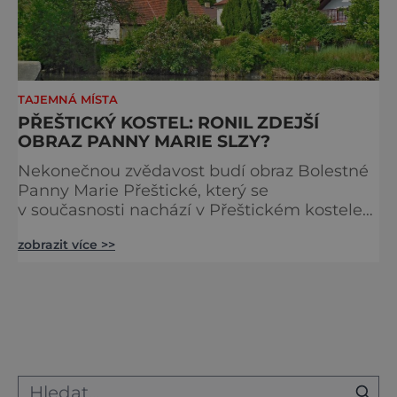
TAJEMNÁ MÍSTA
PŘEŠTICKÝ KOSTEL: RONIL ZDEJŠÍ
OBRAZ PANNY MARIE SLZY?
Nekonečnou zvědavost budí obraz Bolestné
Panny Marie Přeštické, který se
v současnosti nachází v Přeštickém kostele
na Plzeňsku. Svého času prý ronil slzy i pot a
zobrazit více >>
dokázal uzdravovat poutníky! Malba
s motivem Panny Marie Bolestné pocházející
z konce 17. století prý ronila slzy a pot před
zraky celé řady svědků. Nachází se v kostele
Nanebevzetí Panny Marie v obci Přeštice (asi
20 km jižně od Plzně)