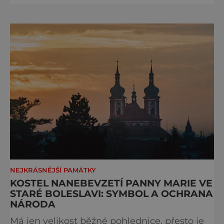
Nanebevzetí Panny Marie Kde: Kladruby
Navštívit benediktinský klášter v Kladrubech
ležících asi sedm kilometrů od
západočeského Stříbra je skutečně silný
zážitek. A to doslova. Zdejší k
NEJKRÁSNĚJŠÍ PAMÁTKY
KOSTEL NANEBEVZETÍ PANNY MARIE VE
STARÉ BOLESLAVI: SYMBOL A OCHRANA
NÁRODA
Má jen velikost běžné pohlednice, přesto je