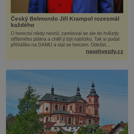
Český Belmondo Jiří Krampol rozesmál
každého
O herectví nikdy nesnil, zamiloval se ale do hvězdy
stříbrného plátna a chtěl jí být nablízku. Tak si podal
přihlášku na DAMU a stal se hercem. Odešel
žižkovský matador, který všude rozdával humor, i
nasehvezdy.cz
když jemu samotnému do smíchu zrovna nebylo. Do
poslední chvíle bojoval hlavně svým optimismem a
vti