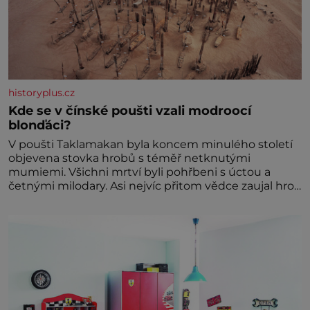
historyplus.cz
Kde se v čínské poušti vzali modroocí
blonďáci?
V poušti Taklamakan byla koncem minulého století
objevena stovka hrobů s téměř netknutými
mumiemi. Všichni mrtví byli pohřbeni s úctou a
četnými milodary. Asi nejvíc přitom vědce zaujal hrob
tříměsíčního chlapečka s modrou filcovou čapkou, z
níž se draly blonďaté vlásky. Fakt, že jsou těla
dávných lidí nesmírně dobře zachovalá, přičítají
odborníci zdejším klimatickým podmínkám. Sucho,
prosolené písky a extrémně