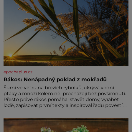
epochaplus.cz
Rákos: Nenápadný poklad z mokřadů
Šumí ve větru na březích rybníků, ukrývá vodní
ptáky a mnozí kolem něj procházejí bez povšimnutí.
Přesto právě rákos pomáhal stavět domy, vyrábět
lodě, zapisovat první texty a inspiroval řadu pověstí.
Tato skromná, ale užitečná rostlina provází člověka
už tisíce let. Většina lidí vnímá rákos jen jako
obyčejnou kulisu letního koupání. Stačí se však
podívat