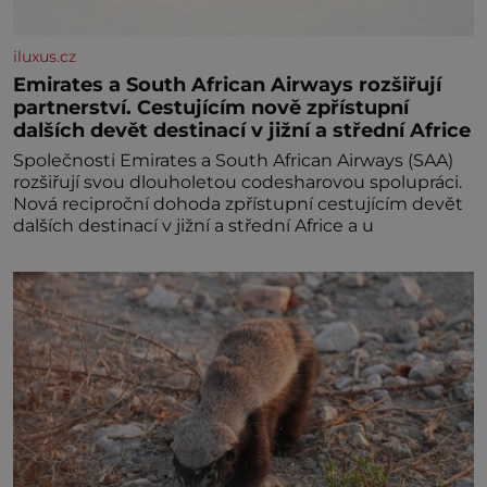
iluxus.cz
Emirates a South African Airways rozšiřují
partnerství. Cestujícím nově zpřístupní
dalších devět destinací v jižní a střední Africe
Společnosti Emirates a South African Airways (SAA)
rozšiřují svou dlouholetou codesharovou spolupráci.
Nová reciproční dohoda zpřístupní cestujícím devět
dalších destinací v jižní a střední Africe a u