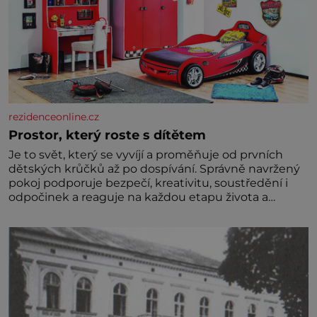
rezidenceonline.cz
Prostor, který roste s dítětem
Je to svět, který se vyvíjí a proměňuje od prvních
dětských krůčků až po dospívání. Správně navržený
pokoj podporuje bezpečí, kreativitu, soustředění i
odpočinek a reaguje na každou etapu života a
specifické potřeby dítěte. Pro nejmenší je klíčová
jednoduchost, měkkost a bezpečí, proto by pokoj
miminka měl působit především klidně a útulně.
Předškolní věk je