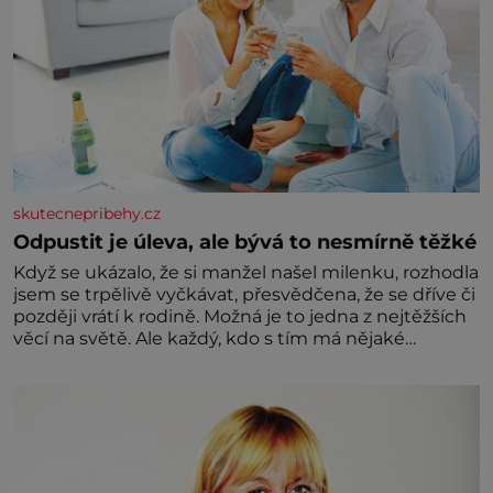
skutecnepribehy.cz
Odpustit je úleva, ale bývá to nesmírně těžké
Když se ukázalo, že si manžel našel milenku, rozhodla
jsem se trpělivě vyčkávat, přesvědčena, že se dříve či
později vrátí k rodině. Možná je to jedna z nejtěžších
věcí na světě. Ale každý, kdo s tím má nějaké
zkušenosti, se zapřísahá, že pokud odpustíte,
znatelně se vám uleví. Když se ke mně doneslo, že si
manžel pořídil milenku,