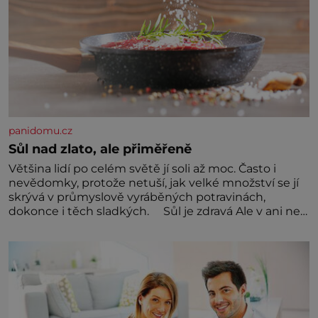
panidomu.cz
Sůl nad zlato, ale přiměřeně
Většina lidí po celém světě jí soli až moc. Často i
nevědomky, protože netuší, jak velké množství se jí
skrývá v průmyslově vyráběných potravinách,
dokonce i těch sladkých. Sůl je zdravá Ale v ani ne
třetinovém množství, než je pro většinu populace
běžné. Její základní složky– sodík a chlór – jsou
zásadní pro správné hospodaření