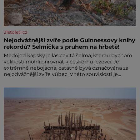
21stoleti.cz
Nejodvážnější zvíře podle Guinnessovy knihy
rekordů? Šelmička s pruhem na hřbetě!
Medojed kapský je lasicovitá šelma, kterou bychom
velikostí mohli přirovnat k českému jezevci. Je
extrémně nebojácná, ostatně bývá označována za
nejodvážnější zvíře vůbec. V této souvislosti je
dokonc