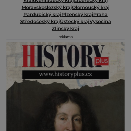
Královéhradecký kraj
Liberecký kraj
Moravskoslezský kraj
Olomoucký kraj
Pardubický kraj
Plzeňský kraj
Praha
Středočeský kraj
Ústecký kraj
Vysočina
Zlínský kraj
reklama