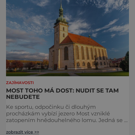
ZAJÍMAVOSTI
MOST TOHO MÁ DOST: NUDIT SE TAM
NEBUDETE
Ke sportu, odpočinku či dlouhým
procházkám vybízí jezero Most vzniklé
zatopením hnědouhelného lomu. Jedná se o
nejhlubší a druhé největší umělé jezero v
zobrazit více >>
Česku. Na své si v jeho areálu přijdou