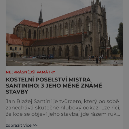
NEJKRÁSNĚJŠÍ PAMÁTKY
KOSTELNÍ POSELSTVÍ MISTRA
SANTINIHO: 3 JEHO MÉNĚ ZNÁMÉ
STAVBY
Jan Blažej Santini je tvůrcem, který po sobě
zanechává skutečně hluboký odkaz. Lze říci,
že kde se objeví jeho stavba, jde rázem ruku
v ruce s mocnou energií. Které jeho další
zobrazit více >>
objekty jsou plné tajemství? Kostel