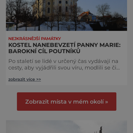
NEJKRÁSNĚJŠÍ PAMÁTKY
KOSTEL NANEBEVZETÍ PANNY MARIE:
BAROKNÍ CÍL POUTNÍKŮ
Po staletí se lidé v určený čas vydávají na
cesty, aby vyjádřili svou víru, modlili se či
prosili Boha o odpuštění. Čekají na ně
zobrazit více >>
posvátná poutní místa, na nichž stojí
slavné kaple, kláštery nebo kostely. Tak
jako na Chlumu Svaté Maří na Sokolovsku.
Bylo nebylo, kdysi dávno putoval krajem
Zobrazit místa v mém okolí »
řeznický tovaryš. Únava ho zmohla tak, že
na úpatí kopce Chlumu usnul. Když se
probudil, našel vedle sebe v lí