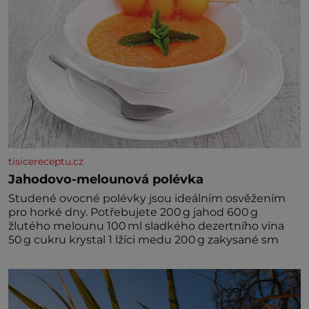
tisicereceptu.cz
Jahodovo-melounová polévka
Studené ovocné polévky jsou ideálním osvěžením
pro horké dny. Potřebujete 200 g jahod 600 g
žlutého melounu 100 ml sladkého dezertního vína
50 g cukru krystal 1 lžíci medu 200 g zakysané sm