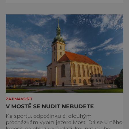
opravdu všichni - ti, kteří si chtějí zaplavat a
potom lenošit na pláži pod slunečníkem, ale
i běžci, cyklisti či vyznavači vodních sportů,
také milovníci přírody a dlouhých
nerušených procházek podél vody,
ZAJÍMAVOSTI
V MOSTĚ SE NUDIT NEBUDETE
Ke sportu, odpočinku či dlouhým
procházkám vybízí jezero Most. Dá se u něho
lenošit na oblázkové pláži, koupat v jeho