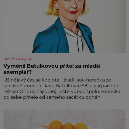
nasehvezdy.cz
Vyměnil Batulkovou přítel za mladší
exemplář?
Už nějaký čas se lidé ptali, jestli jsou herečka ze
seriálu Slunečná Dana Batulková (68) a její partner,
režisér Ondřej Zajíc (56), ještě vůbec spolu. Herečka
od sebe přítele od samého začátku odhán