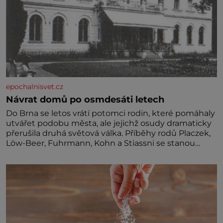
epochalnisvet.cz
Návrat domů po osmdesáti letech
Do Brna se letos vrátí potomci rodin, které pomáhaly
utvářet podobu města, ale jejichž osudy dramaticky
přerušila druhá světová válka. Příběhy rodů Placzek,
Löw-Beer, Fuhrmann, Kohn a Stiassni se stanou
jednou z hlavních dramaturgických linií festivalu
židovské kultury ŠTETL FEST 2026. Některé návraty
nejsou jednoduché. Místa, která si člověk pamatuje z
rodinných vyprávění, už dávno