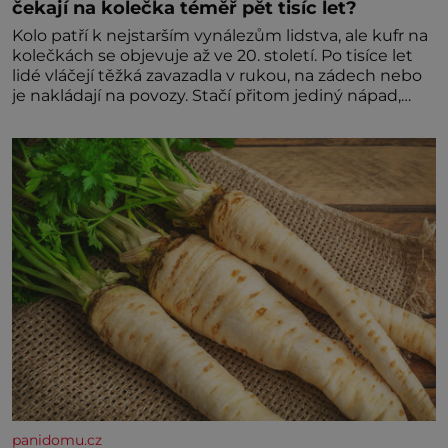
čekají na kolečka téměř pět tisíc let?
Kolo patří k nejstarším vynálezům lidstva, ale kufr na
kolečkách se objevuje až ve 20. století. Po tisíce let
lidé vláčejí těžká zavazadla v rukou, na zádech nebo
je nakládají na povozy. Stačí přitom jediný nápad,
připevnit ke kufru kolečka. Jenže právě ten nikdo
dlouho nedostane. Až jednou se na letišti ozve věta,
která změní
panidomu.cz