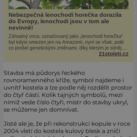
Nebezpečná lenochodí horečka dorazila
do Evropy, lenochodi jsou v tom ale
nevinně!
Záhadný virus, označovaný jako „lenochodí horečka“
byl kdysi omezen jen na Amazonii, nyní se však, poté
co prošel genetickými změnami, díky kterým je silnější,
21stoleti.cz
šíří po celé Americe a první případy se objevily už i v
Evropě. Máme se bát? Virus oropouche (čti oropuče),
jak se odborně nazývá, byl až do
Stavba má půdorys řeckého
rovnoramenného kříže, symbol najdeme i
uvnitř kostela a lze podle něj rozdělit prostor
do čtyř částí. Kolik tajných symbolů, mezi
nimiž vede číslo čtyři, mistr do stavby ukryl,
se můžeme jen domnívat.
Jisté ale je, že při rekonstrukci kopule v roce
2004 vletí do kostela kulový blesk a zničí