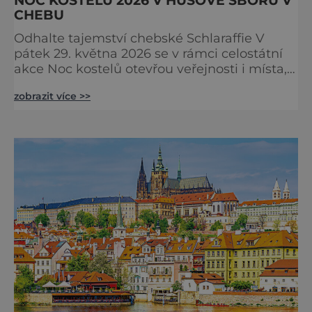
CHEBU
Odhalte tajemství chebské Schlaraffie V
pátek 29. května 2026 se v rámci celostátní
akce Noc kostelů otevřou veřejnosti i místa,
která běžně zůstávají skrytá. Jedním z
zobrazit více >>
nejzajímavějších bude bezesporu Husův
sbor Církve československé husitské v
Chebu (Vrbenského 14), který letos nabídne
večer plný historie, hudby, tajemství i
dobrodružství pro malé i velké návštěvníky.
Málokdo ví, že dnešní kos