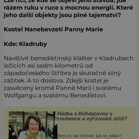
Lze říci, že kde se objeví jeho stavba, jde
rázem ruku v ruce s mocnou energií. Které
jeho další objekty jsou plné tajemství?
Kostel Nanebevzetí Panny Marie
Kde: Kladruby
Navštívit benediktinský klášter v Kladrubech
ležících asi sedm kilometrů od
západočeského Stříbra je skutečně silný
zážitek. A to doslova. Zdejší kostel je
zasvěcený kromě Panně Marii i svatému
Wolfgangu a svatému Benediktovi.
Hádka s Bohdalovou v
roubence a vyřizování účtů?
Není to tak růžové, jak se zdálo?