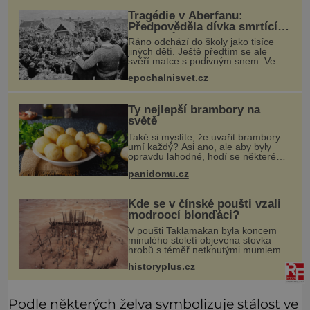
Shoda dat je
Tragédie v Aberfanu:
Předpověděla dívka smrtící
sesuv půdy?
Ráno odchází do školy jako tisíce
jiných dětí. Ještě předtím se ale
svěří matce s podivným snem. Ve
škole, kterou dobře zná, tentokrát
epochalnisvet.cz
nevidí budovu ani spolužáky. Místo
nich se před ní tyčí cosi temn
Ty nejlepší brambory na
světě
Také si myslíte, že uvařit brambory
umí každý? Asi ano, ale aby byly
opravdu lahodné, hodí se některé
jednoduché triky. Že jsou různé
panidomu.cz
varné typy od A, tedy na saláty, po D
na kaši, určitě víte, takže
Kde se v čínské poušti vzali
modroocí blonďáci?
V poušti Taklamakan byla koncem
minulého století objevena stovka
hrobů s téměř netknutými mumiemi.
Všichni mrtví byli pohřbeni s úctou a
historyplus.cz
četnými milodary. Asi nejvíc přitom
vědce zaujal hrob tříměsíčn
Podle některých želva symbolizuje stálost ve