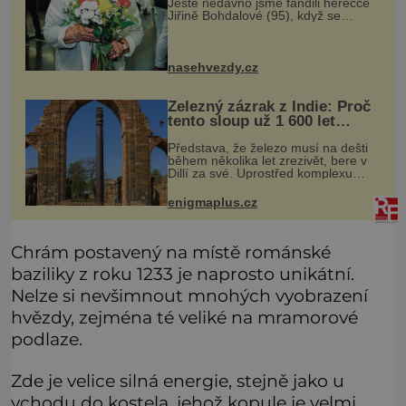
Ještě nedávno jsme fandili herečce
Jiřině Bohdalové (95), když se
povídalo, že snad tráví léto na své
roubené chalupě v Českém ráji s
přítelem, slovenským podnikatele
nasehvezdy.cz
Železný zázrak z Indie: Proč
tento sloup už 1 600 let
nezná rez?
Představa, že železo musí na dešti
během několika let zrezivět, bere v
Dillí za své. Uprostřed komplexu
Qutb stojí více než sedm metrů
vysoký železný sloup, který už
enigmaplus.cz
přibližně 1 600 let odolává počasí
Chrám postavený na místě románské
baziliky z roku 1233 je naprosto unikátní.
Nelze si nevšimnout mnohých vyobrazení
hvězdy, zejména té veliké na mramorové
podlaze.
Zde je velice silná energie, stejně jako u
vchodu do kostela, jehož kopule je velmi