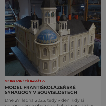
NEJKRÁSNĚJŠÍ PAMÁTKY
MODEL FRANTIŠKOLÁZEŇSKÉ
SYNAGOGY V SOUVISLOSTECH
Dne 27. ledna 2025, tedy v den, kdy si
připomínáme oběti šoa, byl na vernisáži v