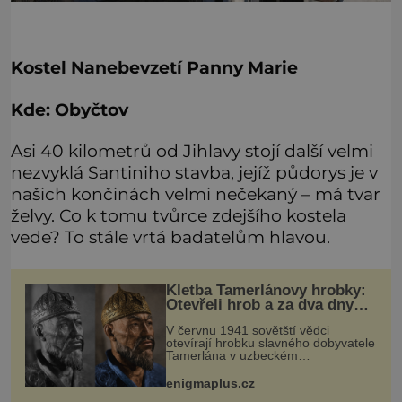
Kostel Nanebevzetí Panny Marie
Kde: Obyčtov
Asi 40 kilometrů od Jihlavy stojí další velmi
nezvyklá Santiniho stavba, jejíž půdorys je v
našich končinách velmi nečekaný – má tvar
želvy. Co k tomu tvůrce zdejšího kostela
vede? To stále vrtá badatelům hlavou.
Kletba Tamerlánovy hrobky:
Otevřeli hrob a za dva dny
začala invaze do SSSR.
V červnu 1941 sovětští vědci
Náhoda, nebo varování?
otevírají hrobku slavného dobyvatele
Tamerlána v uzbeckém
Samarkandu. O dva dny později
nacistické Německo zahajuje operaci
enigmaplus.cz
Barbarossa a napadá Sovětský svaz.