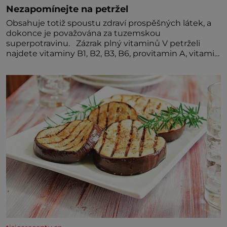
Nezapomínejte na petržel
Obsahuje totiž spoustu zdraví prospěšných látek, a
dokonce je považována za tuzemskou
superpotravinu. Zázrak plný vitaminů V petrželi
najdete vitaminy B1, B2, B3, B6, provitamin A, vitamin
E a velké množství vitamínu C (nejvíce ho má nať,
dokonce třikrát více než pomeranč, v kořeni je také,
ale je ho desetkrát méně), a kyselinu listovou. Ale