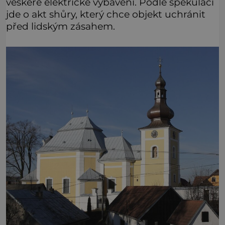
veškeré elektrické vybavení. Podle spekulací
jde o akt shůry, který chce objekt uchránit
před lidským zásahem.