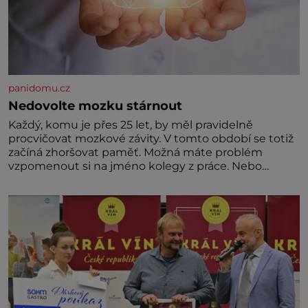
panidomu.cz
Nedovolte mozku stárnout
Každý, komu je přes 25 let, by měl pravidelně
procvičovat mozkové závity. V tomto období se totiž
začíná zhoršovat paměť. Možná máte problém
vzpomenout si na jméno kolegy z práce. Nebo
marně v paměti lovíte název knížky, kterou jste
nedávno přečetli. Je to opravdu tak, s věkem jako
kdyby se paměť rozhodla stávkovat. Cvičte