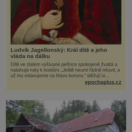
Ludvík Jagellonský: Král dítě a jeho
vláda na dálku
Dítě ve zlatem vyšívané peřince spokojeně žvatlá a
natahuje ruky k hostům. „Ještě neumí řádně mluvit, a
už mu vstavujeme na hlavu korunu,“ stěžují si
současníci, pro které je k neuvěření, že droboučký
epochaplus.cz
princ se dnes stal králem. Otázka za milion, na niž by
všichni, zejména stárnoucí a nemocný král Vl