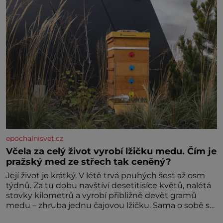
epochalnisvet.cz
Včela za celý život vyrobí lžičku medu. Čím je
pražský med ze střech tak ceněný?
Její život je krátký. V létě trvá pouhých šest až osm
týdnů. Za tu dobu navštíví desetitisíce květů, nalétá
stovky kilometrů a vyrobí přibližně devět gramů
medu – zhruba jednu čajovou lžičku. Sama o sobě se
může zdát bezvýznamná. Teprve když se spojí s