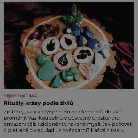
dalšími desítkami tisíc příslušnic svého včelstva,
vznikne jeden z nejdokonalejších organismů
nejsemsama.cz
Rituály krásy podle živlů
Zjistěte, jak síla čtyř přírodních elementů dokáže
proměnit vaši koupelnu v posvátný prostor pro
omlazení těla i zklidnění unavené mysli. Jak pečovat
o pleť a tělo v souladu s hvězdami? Každá z nás v
sobě nese otisk vesmíru, který se projevuje nejen v