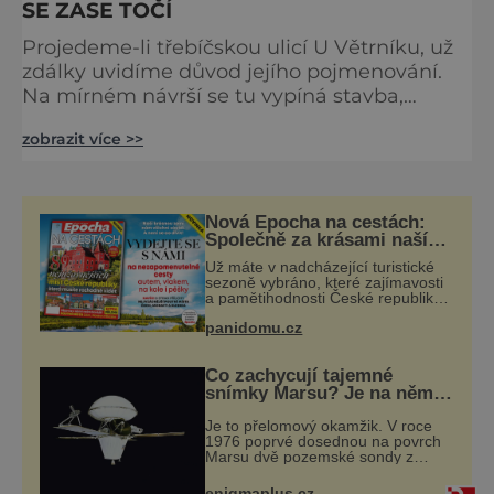
SE ZASE TOČÍ
Projedeme-li třebíčskou ulicí U Větrníku, už
zdálky uvidíme důvod jejího pojmenování.
Na mírném návrší se tu vypíná stavba,
kterou bychom očekávali spíš v Holandsku,
zobrazit více >>
domovině větrných mlýnů. Ale tenhle větrný
mlýn je místní a má dlouhou historii. Na
počátku 19. století bychom v Třebíči našli
mnoho řemeslníků, ale docela velkou část
Nová Epocha na cestách:
z nich tvořili koželuhové. Poptávka po jejich
Společně za krásami naší
vlasti
produktech stále ro
Už máte v nadcházející turistické
sezoně vybráno, které zajímavosti
a pamětihodnosti České republiky
navštívíte? V prodeji je právě nové
panidomu.cz
číslo Epochy na cestách, které vám
při rozhodování určitě pomůž
Co zachycují tajemné
snímky Marsu? Je na něm
přeci jen voda?
Je to přelomový okamžik. V roce
1976 poprvé dosednou na povrch
Marsu dvě pozemské sondy z
amerického vesmírného programu
Viking, které jsou schopny pořídit
enigmaplus.cz