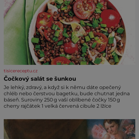
tisicereceptu.cz
Čočkový salát se šunkou
Je lehký, zdravý, a když si k němu dáte opečený
chléb nebo čerstvou bagetku, bude chutnat jedna
báseň. Suroviny 250 g vaší oblíbené čočky 150 g
cherry rajčátek 1 velká červená cibule 2 lžíce