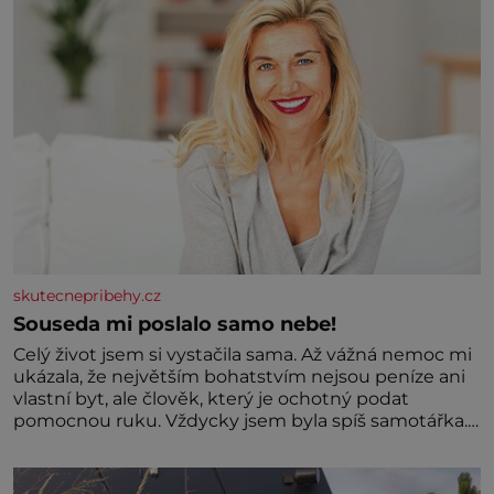
oblasti žádným nováčkem, protože do zednářské
skutecnepribehy.cz
Souseda mi poslalo samo nebe!
Celý život jsem si vystačila sama. Až vážná nemoc mi
ukázala, že největším bohatstvím nejsou peníze ani
vlastní byt, ale člověk, který je ochotný podat
pomocnou ruku. Vždycky jsem byla spíš samotářka.
Nepotřebovala jsem kolem sebe partu kamarádek
ani partnera. Stačily mi knihy, práce a hlavně klid.
Hned po studiích jsem odešla z rodného města,