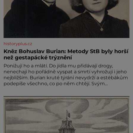
historyplus.cz
Kněz Bohuslav Burian: Metody StB byly horší
než gestapácké trýznění
Ponižují ho a mlátí. Do jídla mu přidávají drogy,
nenechají ho pořádně vyspat a smrtí vyhrožují i jeho
nejbližším. Burian kruté týrání nevydrží a estébákům
podepíše všechno, co po něm chtějí. Svým
podpisem jim potvrdí také to, že na něj během
výslechů nikdo nevyvíjel fyzický ani psychický nátlak.
Syn brněnského řezníka chce být knězem a