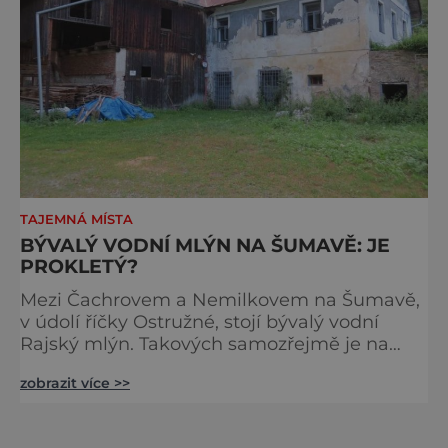
TAJEMNÁ MÍSTA
BÝVALÝ VODNÍ MLÝN NA ŠUMAVĚ: JE
PROKLETÝ?
Mezi Čachrovem a Nemilkovem na Šumavě,
v údolí říčky Ostružné, stojí bývalý vodní
Rajský mlýn. Takových samozřejmě je na
Šumavě celá řada, ale tento má nejstrašnější
zobrazit více >>
osud. Přitom jeho název navozuje pocit
krásného života – Rajský mlýn. Nedejte se
však mýlit, ten je odvozen od nedaleké