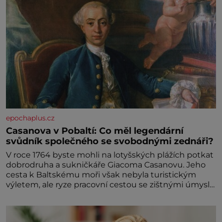
epochaplus.cz
Casanova v Pobaltí: Co měl legendární
svůdník společného se svobodnými zednáři?
V roce 1764 byste mohli na lotyšských plážích potkat
dobrodruha a sukničkáře Giacoma Casanovu. Jeho
cesta k Baltskému moři však nebyla turistickým
výletem, ale ryze pracovní cestou se zištnými úmysly.
Jaký cíl Casanova sledoval, když se například
procházel uličkami lotyšské Rigy? Casanova v Pobaltí
kontaktoval tamní zednářské lóže. Nebyl v této