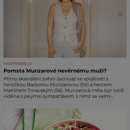
nasehvezdy.cz
Pomsta Munzarové nevěrnému muži?
Přímo skandální zvěsti zaznívají ve spojitosti s
herečkou Barborou Munzarovou (54) a hercem
Martinem Trnavským (56). Munzarová měla být totiž
viděna s jakýmsi sympaťákem, s nímž se velmi
družně, až d