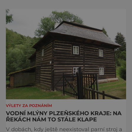
rodin s dětmi, které do něho vyrážejí na
jednodenní či dvoudenní výlety. Dětské oči
se rozzáří především při celé řadě
vystoupení, mezi kterými nechyb
VÝLETY ZA POZNÁNÍM
VODNÍ MLÝNY PLZEŇSKÉHO KRAJE: NA
ŘEKÁCH NÁM TO STÁLE KLAPE
V dobách, kdy ještě neexistoval parní stroj a