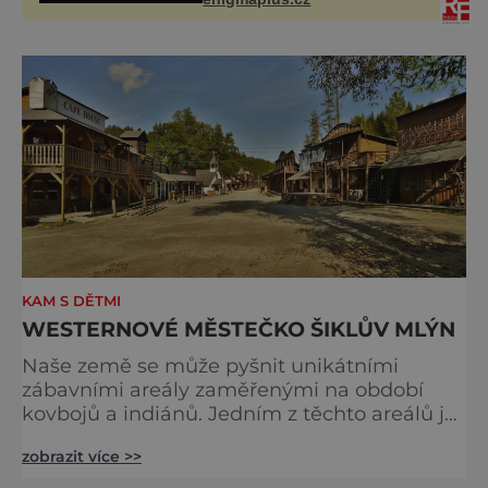
fotografie záhadami opředené rudé
planety. V
KAM S DĚTMI
WESTERNOVÉ MĚSTEČKO ŠIKLŮV MLÝN
Naše země se může pyšnit unikátními
zábavními areály zaměřenými na období
kovbojů a indiánů. Jedním z těchto areálů je
i Šiklův mlýn – westernové městečko, které
zobrazit více >>
leží v údolí řeky Bobrůvky ve Zvoli nad
Pernštejnem. Areál je nejoblíbenější právě u