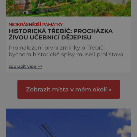
NEJKRÁSNĚJŠÍ PAMÁTKY
HISTORICKÁ TŘEBÍČ: PROCHÁZKA
ŽIVOU UČEBNICÍ DĚJEPISU
Pro nalezení první zmínky o Třebíči
bychom historické spisy museli prolistovat
hodně hluboko. Zastavili bychom se až u
zobrazit více >>
roku 1101, kdy moravská knížata Oldřich a
Litold na tomto místě založila
benediktinský klášter. A ta historie je tu
vidět na každém kroku. Hned od založení
Zobrazit místa v mém okolí »
kláštera přibývaly stavby, například bazilika
svatého Prokopa, a v roce 1335 konečně
přišlo panovnické povolení opevnit sídl