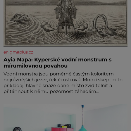
enigmaplus.cz
Ayia Napa: Kyperské vodní monstrum s
mírumilovnou povahou
Vodní monstra jsou poměrně častým koloritem
nejrůznějších jezer, řek či ostrovů. Mnozí skeptici to
přikládají hlavně snaze dané místo zviditelnit a
přitáhnout k němu pozornost záhadám
nakloněných turi