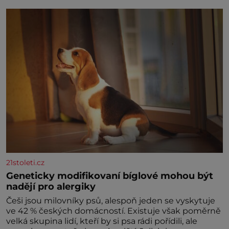
naší povaze, ale i v potřebách naší pokožky. Ohnivá
znamení Ženy narozené ve znamení Berana, Lva a
Střelce v sobě nesou žár, odvahu a neutuchající elán.
Vaše
21stoleti.cz
Geneticky modifikovaní bíglové mohou být
nadějí pro alergiky
Češi jsou milovníky psů, alespoň jeden se vyskytuje
ve 42 % českých domácností. Existuje však poměrně
velká skupina lidí, kteří by si psa rádi pořídili, ale