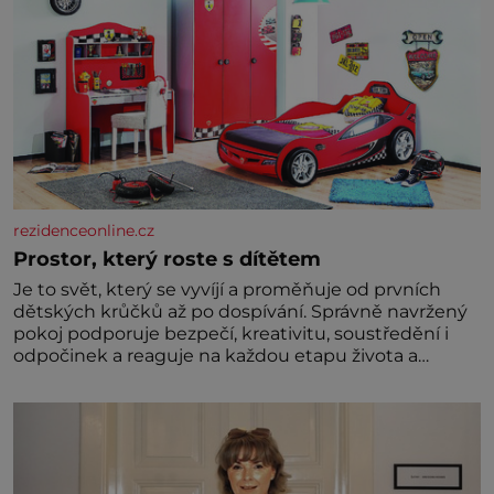
rezidenceonline.cz
Prostor, který roste s dítětem
Je to svět, který se vyvíjí a proměňuje od prvních
dětských krůčků až po dospívání. Správně navržený
pokoj podporuje bezpečí, kreativitu, soustředění i
odpočinek a reaguje na každou etapu života a
specifické potřeby dítěte. Pro nejmenší je klíčová
jednoduchost, měkkost a bezpečí, proto by pokoj
miminka měl působit především klidně a útulně.
Předškolní věk je