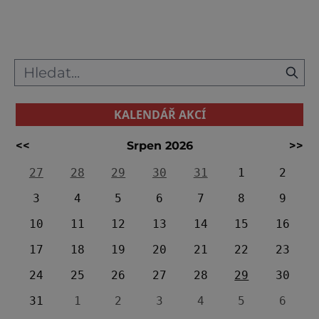
vesničky Rajská. Samotný mlýn by bylo
možné spíše nazvat jako prokletý, neboť
ukrývá historii tří vražd a tří sebe
KALENDÁŘ AKCÍ
<<
Srpen 2026
>>
27
28
29
30
31
1
2
3
4
5
6
7
8
9
10
11
12
13
14
15
16
17
18
19
20
21
22
23
24
25
26
27
28
29
30
31
1
2
3
4
5
6