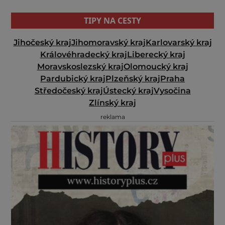
TIPY NA CESTY
Jihočeský kraj
Jihomoravský kraj
Karlovarský kraj
Královéhradecký kraj
Liberecký kraj
Moravskoslezský kraj
Olomoucký kraj
Pardubický kraj
Plzeňský kraj
Praha
Středočeský kraj
Ústecký kraj
Vysočina
Zlínský kraj
reklama