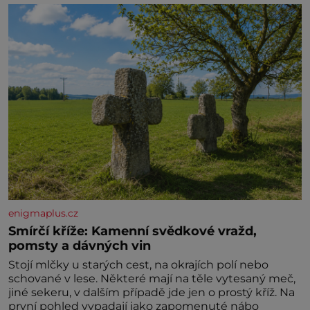
enigmaplus.cz
Smírčí kříže: Kamenní svědkové vražd,
pomsty a dávných vin
Stojí mlčky u starých cest, na okrajích polí nebo
schované v lese. Některé mají na těle vytesaný meč,
jiné sekeru, v dalším případě jde jen o prostý kříž. Na
první pohled vypadají jako zapomenuté nábo