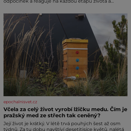
odpočinek a reaguje na každou etapu života a
specifické potřeby dítěte. Pro nejmenší je klíčová
jednoduchost, měkkost a bezpečí, proto by pokoj
miminka měl působit především klidně a útulně.
Předškolní věk je
epochalnisvet.cz
Včela za celý život vyrobí lžičku medu. Čím je
pražský med ze střech tak ceněný?
Její život je krátký. V létě trvá pouhých šest až osm
týdnů. Za tu dobu navštíví desetitisíce květů, nalétá