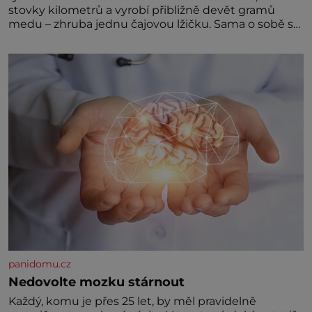
stovky kilometrů a vyrobí přibližně devět gramů
medu – zhruba jednu čajovou lžičku. Sama o sobě se
může zdát bezvýznamná. Teprve když se spojí s
dalšími desítkami tisíc příslušnic svého včelstva,
vznikne jeden z nejdokonalejších organismů
panidomu.cz
Nedovolte mozku stárnout
Každý, komu je přes 25 let, by měl pravidelně