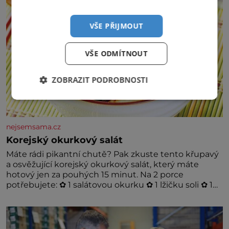
VŠE PŘIJMOUT
VŠE ODMÍTNOUT
ZOBRAZIT PODROBNOSTI
nejsemsama.cz
Korejský okurkový salát
Máte rádi pikantní chutě? Pak zkuste tento křupavý
a osvěžující korejský okurkový salát, který máte
hotový jen za pouhých 15 minut. Na 2 porce
potřebujete: ✿ 1 salátovou okurku ✿ 1 lžičku soli ✿ 1
stroužek česneku ✿ 1 lžíci sójové omáčky ✿ 1 lžíci
rýžového octa ✿ 1 lžičku sezamového oleje ✿ 1 lžičku
chilli ✿ 1 lžičku cukru ✿ 1 jarní cibulku ✿ 1 lžíci
sezamových semínek