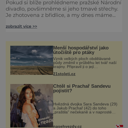
Pokud si blíže prohlédneme pražské Národní
divadlo, povšimněme si jeho tmavé střechy.
Je zhotovena z břidlice, a my dnes máme
unikátní možnost navštívit místo, kde se
zobrazit více >>
právě tato cenná surovina vytěžila. Břidlicový
důl v Zálužné kdysi poskytl materiál nejen
pro Zlatou kapličku, ale třeba i pro budovu
budapešťského parlamentu nebo pro
Menší hospodářství jako
slavnou katedrálu svatého Štěpána ve Vídni.
útočiště pro ptáky
Sto metrů za pat
Vznik velkých ploch obdělávané
půdy změnil v průběhu let tvář naší
krajiny. Připravil ji o její
mozaikovitost a mnohé živočichy o
21stoleti.cz
útočiště, jež nacházeli v remízkách,
alejích či na mezích. Tato homoge
Chtěl si Prachař Sandevu
pojistit?
Hvězdná dvojka Sara Sandeva (29)
a Jakub Prachař (42) do toho
„praštila“ nečekaně a v naprosté
tajnosti, pouhé čtyři měsíce po
zásnubách. Podle všeho měli dobrý
důvod, proč se svatbou tolik
nasehvezdy.cz