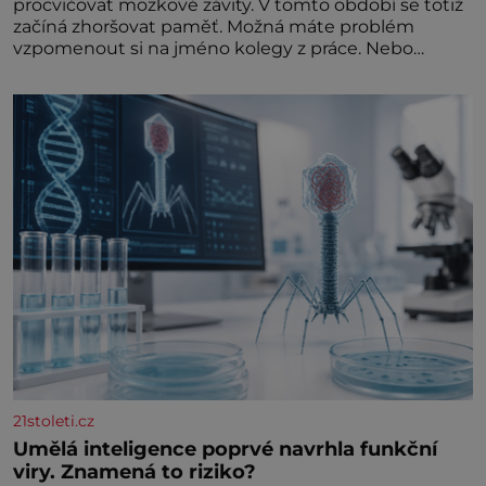
procvičovat mozkové závity. V tomto období se totiž
začíná zhoršovat paměť. Možná máte problém
vzpomenout si na jméno kolegy z práce. Nebo
marně v paměti lovíte název knížky, kterou jste
nedávno přečetli. Je to opravdu tak, s věkem jako
kdyby se paměť rozhodla stávkovat. Cvičte
21stoleti.cz
Umělá inteligence poprvé navrhla funkční
viry. Znamená to riziko?