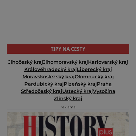
TIPY NA CESTY
Jihočeský kraj
Jihomoravský kraj
Karlovarský kraj
Královéhradecký kraj
Liberecký kraj
Moravskoslezský kraj
Olomoucký kraj
Pardubický kraj
Plzeňský kraj
Praha
Středočeský kraj
Ústecký kraj
Vysočina
Zlínský kraj
reklama