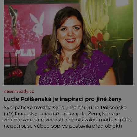
princeznách, statečných rytířích a létajících dracích.
nasehvezdy.cz
Lucie Polišenská je inspirací pro jiné ženy
Sympatická hvězda seriálu Polabí Lucie Polišenská
(40) fanoušky pořádně překvapila. Žena, která je
známa svou přirozeností a na okázalou módu si příliš
nepotrpí, se vůbec poprvé postavila před objekti