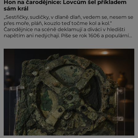
Hon na čarodějnice: Lovcům šel příkladem
sám král
„Sestřičky, sudičky, v dlaně dlaň, vedem se, nesem se
přes moře, pláň, kouzlo teď točme kol a kol.“
Čarodějnice na scéně deklamují a diváci v hledišti
napětím ani nedýchají. Píše se rok 1606 a populární
anglický dramatik William Shakespeare uvádí svou
Tragédii o Macbethovi. Napsal ji pro krále Jakuba I.,
jenž v roce 1603 vystřídal