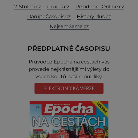
21Stoleti.cz
iLuxus.cz
RezidenceOnline.cz
DarujteČasopis.cz
HistoryPlus.cz
NejsemSama.cz
PŘEDPLATNÉ ČASOPISU
Prúvodce Epocha na cestách vás
provede nejkrásnějšími výlety do
všech koutů naší republiky.
ELEKTRONICKÁ VERZE