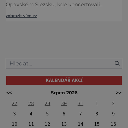
Opavském Slezsku, kde koncertovali
Beethoven i Liszt. Zdejší lovecké revíry
zobrazit více >>
obdivoval i sám ruský car Alexandr I.
Nedaleko odsud vás čeká další
architektonický skvost, zámek Raduň, který
je – na rozdíl od hradeckého zámku tyčícím
se na kopci – romanticky schován mezi
korunami stromů, odkud se budova zhlíží v
klidn
KALENDÁŘ AKCÍ
<<
Srpen 2026
>>
27
28
29
30
31
1
2
3
4
5
6
7
8
9
10
11
12
13
14
15
16