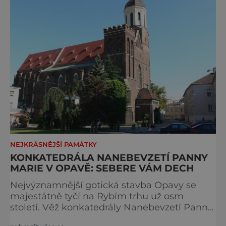
NEJKRÁSNĚJŠÍ PAMÁTKY
KONKATEDRÁLA NANEBEVZETÍ PANNY
MARIE V OPAVĚ: SEBERE VÁM DECH
Nejvýznamnější gotická stavba Opavy se
majestátně tyčí na Rybím trhu už osm
století. Věž konkatedrály Nanebevzetí Panny
Marie se svou výškou vyrovná věži dómu