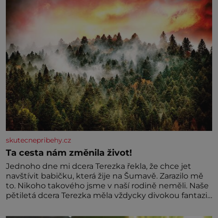
skutecnepribehy.cz
Ta cesta nám změnila život!
Jednoho dne mi dcera Terezka řekla, že chce jet
navštívit babičku, která žije na Šumavě. Zarazilo mě
to. Nikoho takového jsme v naší rodině neměli. Naše
pětiletá dcera Terezka měla vždycky divokou fantazii.
Už odmalička milovala svět pohádek. Každou chvilku
mi říkala, že se jí zdálo o jednorožcích, krásných