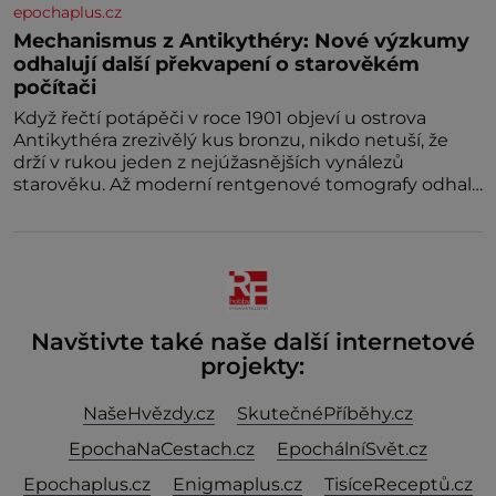
epochaplus.cz
Mechanismus z Antikythéry: Nové výzkumy
odhalují další překvapení o starověkém
počítači
Když řečtí potápěči v roce 1901 objeví u ostrova
Antikythéra zrezivělý kus bronzu, nikdo netuší, že
drží v rukou jeden z nejúžasnějších vynálezů
starověku. Až moderní rentgenové tomografy odhalí
desítky ozubených kol ukrytých uvnitř.
Mechanismus z Antikythéry je dnes považován za
nejstarší známý analogový počítač na světě. Přesto
ani po více než sto letech výzkumu
Navštivte také naše další internetové
projekty:
NašeHvězdy.cz
SkutečnéPříběhy.cz
EpochaNaCestach.cz
EpochálníSvět.cz
Epochaplus.cz
Enigmaplus.cz
TisíceReceptů.cz