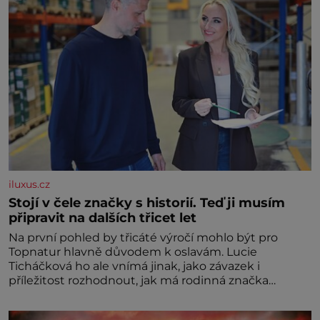
iluxus.cz
Stojí v čele značky s historií. Teď ji musím
připravit na dalších třicet let
Na první pohled by třicáté výročí mohlo být pro
Topnatur hlavně důvodem k oslavám. Lucie
Ticháčková ho ale vnímá jinak, jako závazek i
příležitost rozhodnout, jak má rodinná značka
vypadat v dalších l