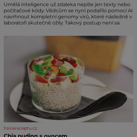
Umělá inteligence už zdaleka nepíše jen texty nebo
počítačové kódy. Vědcům se nyní podařilo pomocí AI
navrhnout kompletní genomy virů, které následně v
laboratoři skutečně ožily. Takový postup není sa
tisicereceptu.cz
Chia puding s ovocem