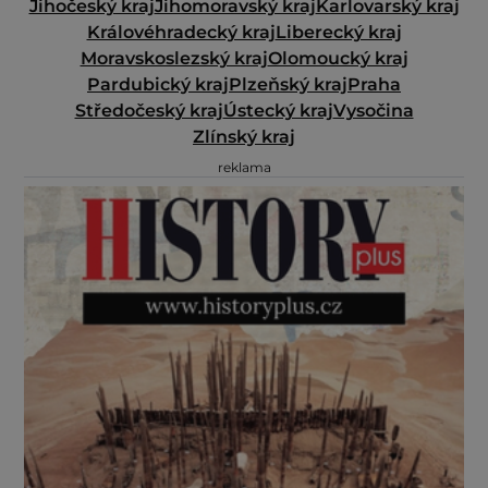
Jihočeský kraj
Jihomoravský kraj
Karlovarský kraj
Královéhradecký kraj
Liberecký kraj
Moravskoslezský kraj
Olomoucký kraj
Pardubický kraj
Plzeňský kraj
Praha
Středočeský kraj
Ústecký kraj
Vysočina
Zlínský kraj
reklama