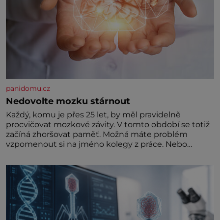
panidomu.cz
Nedovolte mozku stárnout
Každý, komu je přes 25 let, by měl pravidelně
procvičovat mozkové závity. V tomto období se totiž
začíná zhoršovat paměť. Možná máte problém
vzpomenout si na jméno kolegy z práce. Nebo
marně v paměti lovíte název knížky, kterou jste
nedávno přečetli. Je to opravdu tak, s věkem jako
kdyby se paměť rozhodla stávkovat. Cvičte