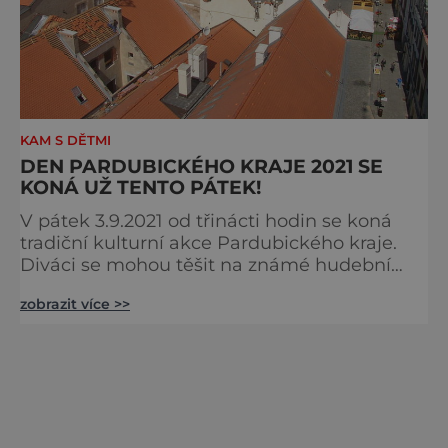
KAM S DĚTMI
DEN PARDUBICKÉHO KRAJE 2021 SE
KONÁ UŽ TENTO PÁTEK!
V pátek 3.9.2021 od třinácti hodin se koná
tradiční kulturní akce Pardubického kraje.
Diváci se mohou těšit na známé hudební
kapely, regionální potraviny a bohatý
zobrazit více >>
program. Den Pardubického kraje 2021
nabídne zábavu pro každého. Konat se bude
na Pernštýnském a Komenského náměstí v
Pardubicích. Program je bohatý: 13:00 Like-it
14:00 ČT:D – Tance z pohádkového rance
15:30 Perutě – Mil