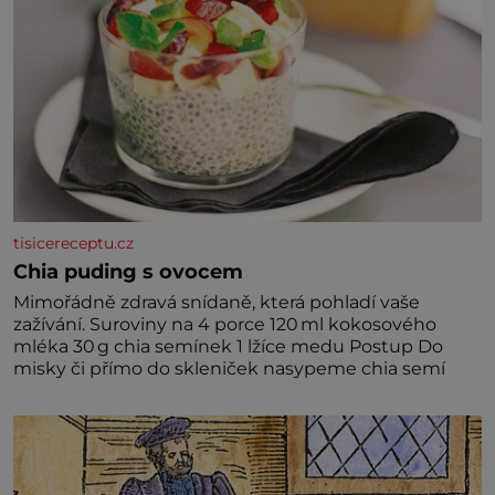
tisicereceptu.cz
Chia puding s ovocem
Mimořádně zdravá snídaně, která pohladí vaše
zažívání. Suroviny na 4 porce 120 ml kokosového
mléka 30 g chia semínek 1 lžíce medu Postup Do
misky či přímo do skleniček nasypeme chia semí