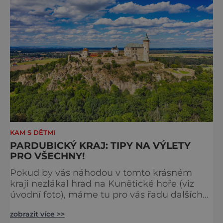
chuťové buňky. Jednou z nejvýraznějších
dominant města
KAM S DĚTMI
PARDUBICKÝ KRAJ: TIPY NA VÝLETY
PRO VŠECHNY!
Pokud by vás náhodou v tomto krásném
kraji nezlákal hrad na Kunětické hoře (viz
úvodní foto), máme tu pro vás řadu dalších
tipů! Jako první tip na výlet je tento - zkuste
zobrazit více >>
navštívit nový židovský hřbitov v