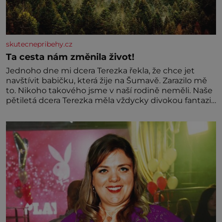
skutecnepribehy.cz
Ta cesta nám změnila život!
Jednoho dne mi dcera Terezka řekla, že chce jet
navštívit babičku, která žije na Šumavě. Zarazilo mě
to. Nikoho takového jsme v naší rodině neměli. Naše
pětiletá dcera Terezka měla vždycky divokou fantazii.
Už odmalička milovala svět pohádek. Každou chvilku
mi říkala, že se jí zdálo o jednorožcích, krásných
princeznách, statečných rytířích a létajících dracích.