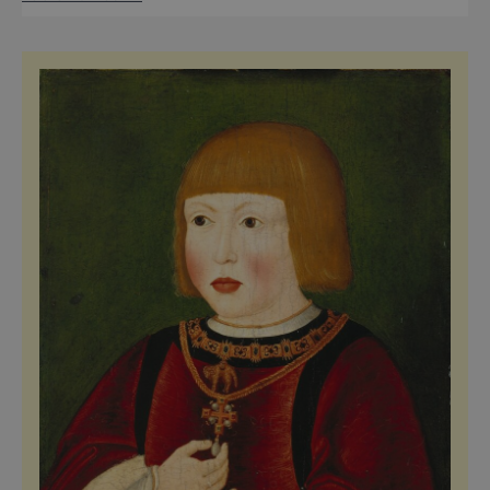
malebnými skalisky. Dovolenou ve
východních Čechách si užijí sportovci i ti, kdo
dávají přednost klidnějším prohlídkám měst
a památek. Můžete si vyšlápnout na kole
některý ze známých vr