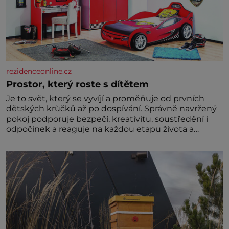
rezidenceonline.cz
Prostor, který roste s dítětem
Je to svět, který se vyvíjí a proměňuje od prvních
dětských krůčků až po dospívání. Správně navržený
pokoj podporuje bezpečí, kreativitu, soustředění i
odpočinek a reaguje na každou etapu života a
specifické potřeby dítěte. Pro nejmenší je klíčová
jednoduchost, měkkost a bezpečí, proto by pokoj
miminka měl působit především klidně a útulně.
Předškolní věk je