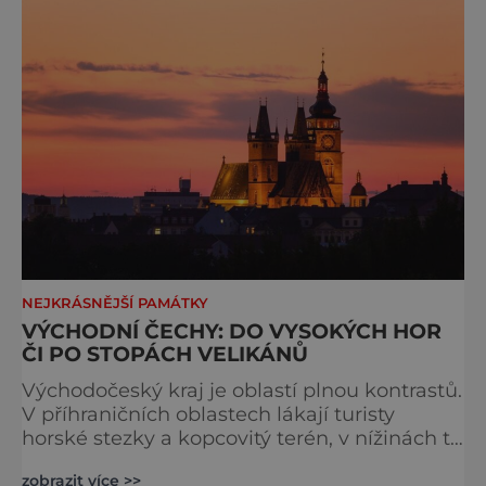
perníku naleznete na soutoku řek Labe a
Chrudimky v Polabské nížině
NEJKRÁSNĚJŠÍ PAMÁTKY
VÝCHODNÍ ČECHY: DO VYSOKÝCH HOR
ČI PO STOPÁCH VELIKÁNŮ
Východočeský kraj je oblastí plnou kontrastů.
V příhraničních oblastech lákají turisty
horské stezky a kopcovitý terén, v nížinách to
jsou zachovalé hrady a zámky, rodiště
zobrazit více >>
známých umělců a rovinaté cesty lemované