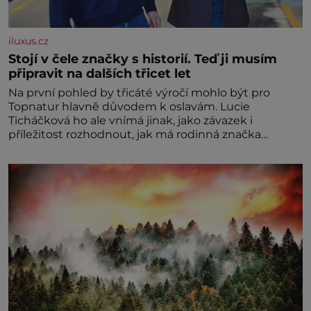
iluxus.cz
Stojí v čele značky s historií. Teď ji musím
připravit na dalších třicet let
Na první pohled by třicáté výročí mohlo být pro
Topnatur hlavně důvodem k oslavám. Lucie
Ticháčková ho ale vnímá jinak, jako závazek i
příležitost rozhodnout, jak má rodinná značka
vypadat v dalších l