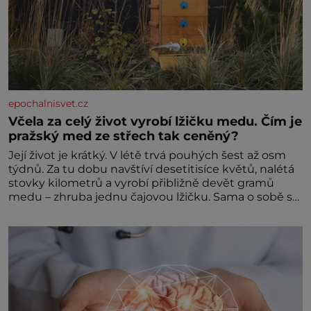
epochalnisvet.cz
Včela za celý život vyrobí lžičku medu. Čím je
pražský med ze střech tak ceněný?
Její život je krátký. V létě trvá pouhých šest až osm
týdnů. Za tu dobu navštíví desetitisíce květů, nalétá
stovky kilometrů a vyrobí přibližně devět gramů
medu – zhruba jednu čajovou lžičku. Sama o sobě se
může zdát bezvýznamná. Teprve když se spojí s
dalšími desítkami tisíc příslušnic svého včelstva,
vznikne jeden z nejdokonalejších organismů