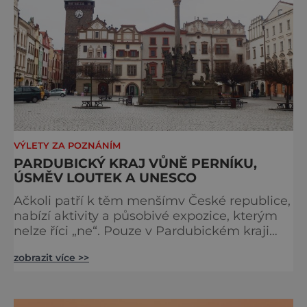
VÝLETY ZA POZNÁNÍM
PARDUBICKÝ KRAJ VŮNĚ PERNÍKU,
ÚSMĚV LOUTEK A UNESCO
Ačkoli patří k těm menšímv České republice,
nabízí aktivity a působivé expozice, kterým
nelze říci „ne“. Pouze v Pardubickém kraji
můžete nasát omamnou vůni perníku, stát
zobrazit více >>
se součástí dostihového veselí, zaposlouchat
se to líbivých Smetanových tónů anebo
stanou před Viktoriinými vodopády.
Pardubice Město vonící lahodnou směsí