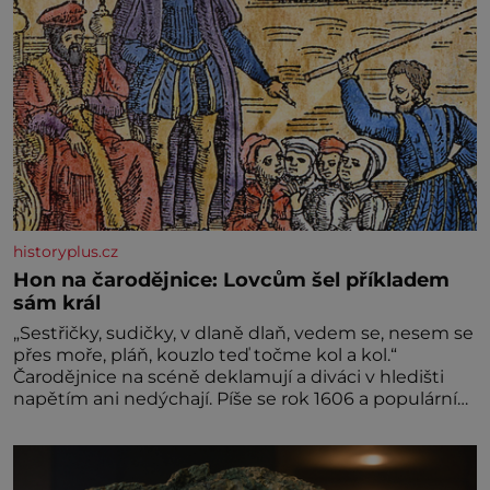
historyplus.cz
Hon na čarodějnice: Lovcům šel příkladem
sám král
„Sestřičky, sudičky, v dlaně dlaň, vedem se, nesem se
přes moře, pláň, kouzlo teď točme kol a kol.“
Čarodějnice na scéně deklamují a diváci v hledišti
napětím ani nedýchají. Píše se rok 1606 a populární
anglický dramatik William Shakespeare uvádí svou
Tragédii o Macbethovi. Napsal ji pro krále Jakuba I.,
jenž v roce 1603 vystřídal