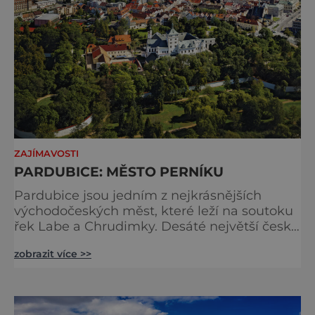
ZAJÍMAVOSTI
PARDUBICE: MĚSTO PERNÍKU
Pardubice jsou jedním z nejkrásnějších
východočeských měst, které leží na soutoku
řek Labe a Chrudimky. Desáté největší české
město je velice dobře dostupné nejen díky
zobrazit více >>
síti silnic, ale je i významným železničním
uzlem a funguje v něm i letiště. Vše je tak
ideální k tomu se do Pardubic vypravit a
poznat je na vlastní oči. A možná i na vlastní