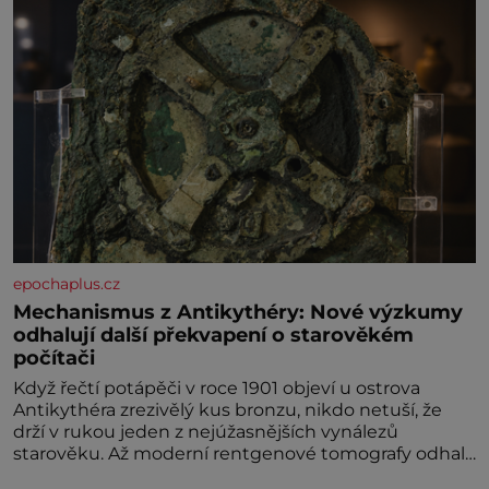
epochaplus.cz
Mechanismus z Antikythéry: Nové výzkumy
odhalují další překvapení o starověkém
počítači
Když řečtí potápěči v roce 1901 objeví u ostrova
Antikythéra zrezivělý kus bronzu, nikdo netuší, že
drží v rukou jeden z nejúžasnějších vynálezů
starověku. Až moderní rentgenové tomografy odhalí
desítky ozubených kol ukrytých uvnitř.