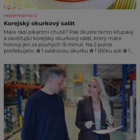
nejsemsama.cz
Korejský okurkový salát
Máte rádi pikantní chutě? Pak zkuste tento křupavý
a osvěžující korejský okurkový salát, který máte
hotový jen za pouhých 15 minut. Na 2 porce
potřebujete: ✿ 1 salátovou okurku ✿ 1 lžičku soli ✿ 1
stroužek česneku ✿ 1 lžíci sójové omáčky ✿ 1 lžíci
rýžového octa ✿ 1 lžičku sezamového oleje ✿ 1 lžičku
chilli ✿ 1 lžičku cukru ✿ 1 jarní cibulku ✿ 1 lžíci
sezamových semínek