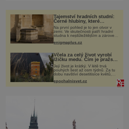
Pardubicích. Je součástí Centrálního
hřbitova, který naleznete v ulici K
Židovskému hřbitovu. Ačkoli k založení došlo
Tajemství hradních studní:
již roku 1883, je stále v provozu. V deseti
Černé hlubiny, které
rozhodují o životě i pádu
řadách si můžete prohlédnou
Na první pohled je to jen otvor v
hradu
zemi. Ve skutečnosti patří hradní
studna k nejdůležitějším a zároveň
nejzáhadnějším místům celého
enigmaplus.cz
hradu. Bez vody se posádka
dlouho neubrání, proto stavitelé
hledají
Včela za celý život vyrobí
lžičku medu. Čím je pražský
med ze střech tak ceněný?
Její život je krátký. V létě trvá
pouhých šest až osm týdnů. Za tu
dobu navštíví desetitisíce květů,
nalétá stovky kilometrů a vyrobí
epochalnisvet.cz
přibližně devět gramů medu –
zhruba jednu čajovou lžičku. Sama
o s