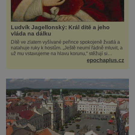
Ludvík Jagellonský: Král dítě a jeho
vláda na dálku
Dítě ve zlatem vyšívané peřince spokojeně žvatlá a
natahuje ruky k hostům. „Ještě neumí řádně mluvit, a
už mu vstavujeme na hlavu korunu,“ stěžují si
současníci, pro které je k neuvěření, že droboučký
epochaplus.cz
princ se dnes stal králem. Otázka za milion, na niž by
všichni, zejména stárnoucí a nemocný král Vl