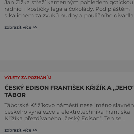
Jan Žižka střeží kamenným pohledem gotickou
radnici i kostičky lega a čokolády. Pod pláštěm
s kalichem za zvuků hudby a pouličního divadla
ožívá genius loci města. Město Tábor, tak úzce
zobrazit více >>
spojené s husitským revolučním hnutím, vypíná
svou hrdou tvář na jihu Čech. Tam, kde dříve
řinčely zbraně, dnes cinkají sklenky místních
vináren a kavárniček. Chcete-li také pocítit tu
zvláštní atmosféru laskavé
VÝLETY ZA POZNÁNÍM
ČESKÝ EDISON FRANTIŠEK KŘIŽÍK A „JEHO
TÁBOR
Táborské Křižíkovo náměstí nese jméno slavné
českého vynálezce a elektrotechnika Františka
Křižíka přezdívaného „český Edison“. Ten se
zasloužil nejen o vybudování elektrické železnic
zobrazit více >>
z Tábora do Bechyně (která letos oslaví 120 let o