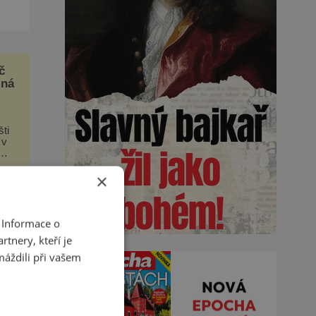
el
č
zná
ti
 v
×
 Informace o
tnery, kteří je
máždili při vašem
ným