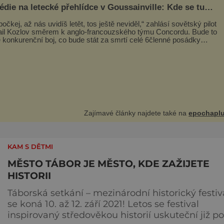
édie na letecké přehlídce v Goussainville: Kde se tu
 ten letoun?!
počkej, až nás uvidíš letět, tos ještě neviděl,“ zahlásí sovětský pilot
il Kozlov směrem k anglo-francouzského týmu Concordu. Bude to
 konkurenční boj, co bude stát za smrtí celé 6členné posádky
eva Tu-144, zničením několika domů, usmrcením 8 lidí na zemi (z
3 dětí) a 60 váž
Zajímavé články najdete také na
epochaplu
KAM S DĚTMI
MĚSTO TÁBOR JE MĚSTO, KDE ZAŽIJETE
HISTORII
Táborská setkání – mezinárodní historický festiv
se koná 10. až 12. září 2021! Letos se festival
inspirovaný středověkou historií uskuteční již po