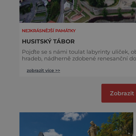
NEJKRÁSNĚJŠÍ PAMÁTKY
HUSITSKÝ TÁBOR
Pojďte se s námi toulat labyrinty uliček, 
hradeb, nádherně zdobené renesanční dom
nejstarší vodní nádrž ve střední Evropě. 
zobrazit více >>
Chystají se tu totiž velkolepé oslavy 600 
husitského hnutí založit centrum náb
Zobrazit