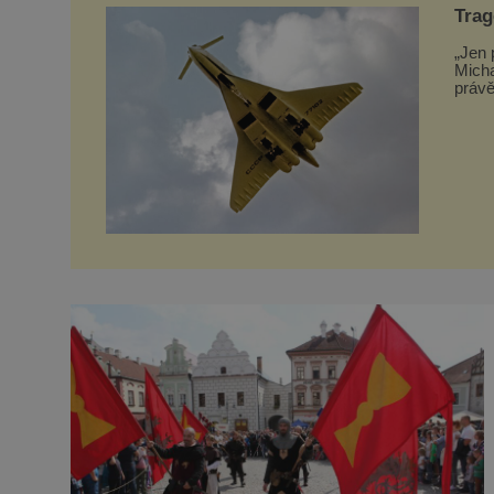
Trag
vzal
„Jen 
Micha
právě
Tupol
toho 