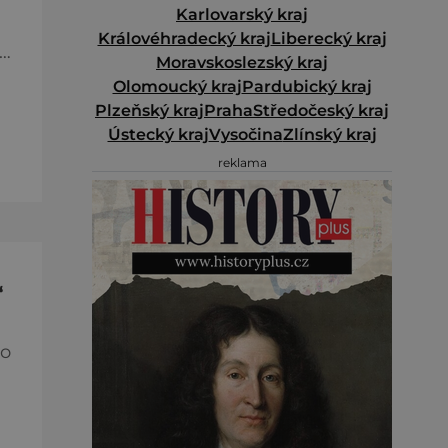
Karlovarský kraj
Královéhradecký kraj
Liberecký kraj
Moravskoslezský kraj
Olomoucký kraj
Pardubický kraj
Plzeňský kraj
Praha
Středočeský kraj
Ústecký kraj
Vysočina
Zlínský kraj
reklama
“
ho
e
d