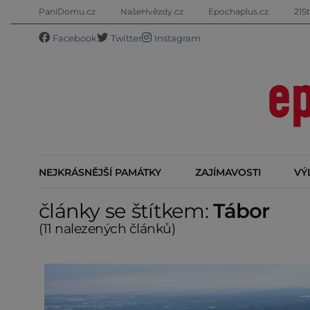
PaníDomu.cz
NašeHvězdy.cz
Epochaplus.cz
21St
Facebook
Twitter
Instagram
NEJKRÁSNĚJŠÍ PAMÁTKY
ZAJÍMAVOSTI
VÝ
články se štítkem:
Tábor
(11 nalezených článků)