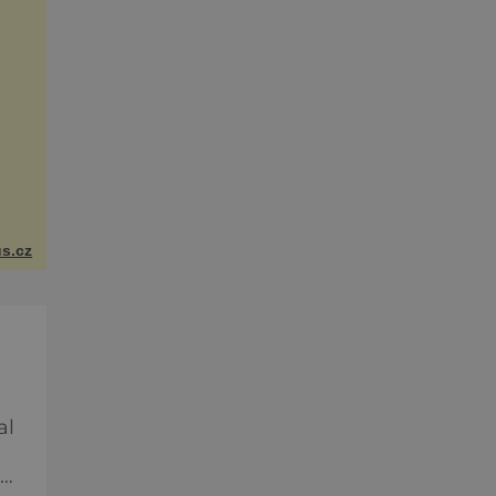
s.cz
al