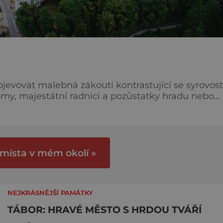
objevovat malebná zákoutí kontrastující se syrovost
y, majestátní radnici a pozůstatky hradu nebo
Rok 2020 je pro město na řece Lužnici přelomový.
let od založení města. Tehdy se rozhodli stoupenci
 místa v mém okolí »
NEJKRÁSNĚJŠÍ PAMÁTKY
TÁBOR: HRAVÉ MĚSTO S HRDOU TVÁŘÍ