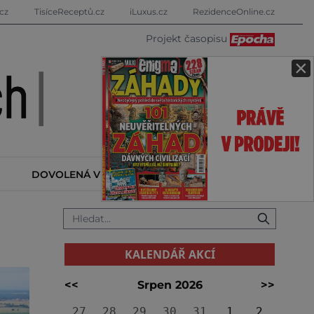
cz
TisíceReceptů.cz
iLuxus.cz
RezidenceOnline.cz
Projekt časopisu
×
DOVOLENÁ V ZAHRANIČÍ
KALENDÁŘ AKCÍ
KALENDÁŘ AKCÍ
<<
Srpen 2026
>>
27
28
29
30
31
1
2