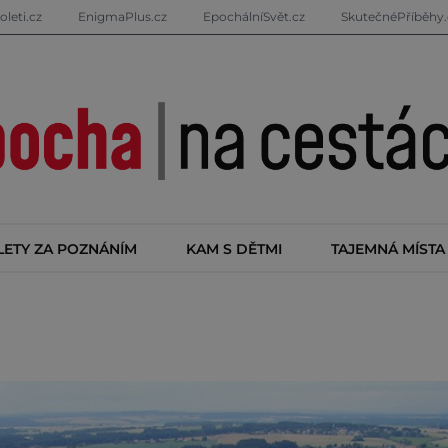
oleti.cz
EnigmaPlus.cz
EpochálníSvět.cz
SkutečnéPříběhy.
LETY ZA POZNÁNÍM
KAM S DĚTMI
TAJEMNÁ MÍSTA