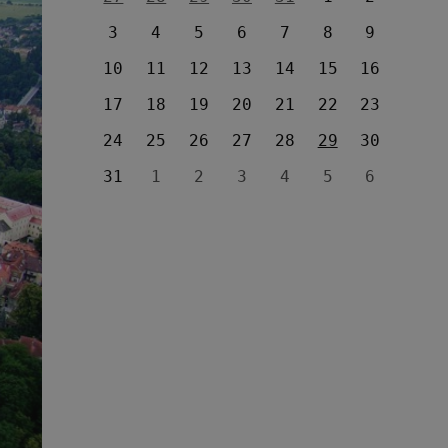
3
4
5
6
7
8
9
10
11
12
13
14
15
16
17
18
19
20
21
22
23
24
25
26
27
28
29
30
31
1
2
3
4
5
6