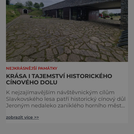
NEJKRÁSNĚJŠÍ PAMÁTKY
KRÁSA I TAJEMSTVÍ HISTORICKÉHO
CÍNOVÉHO DOLU
K nejzajímavějším návštěvnickým cílům
Slavkovského lesa patří historický cínový důl
Jeroným nedaleko zaniklého horního města
Čistá. Dolovat se v něm začalo už ve
zobrazit více >>
středověku. Národní kulturní památka je
dnes přístupná veřejnosti a hojně
vyhledávaná turisty, kteří si zde mohou učinit