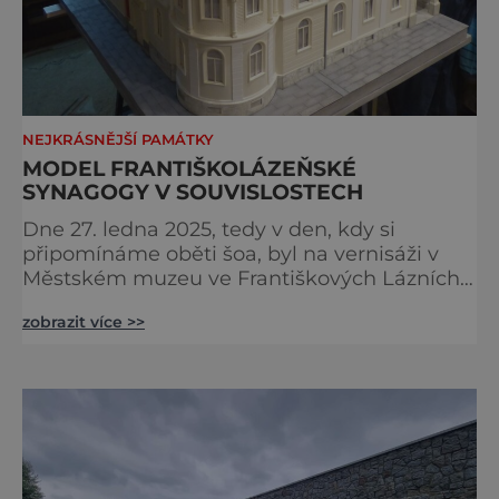
NEJKRÁSNĚJŠÍ PAMÁTKY
MODEL FRANTIŠKOLÁZEŇSKÉ
SYNAGOGY V SOUVISLOSTECH
Dne 27. ledna 2025, tedy v den, kdy si
připomínáme oběti šoa, byl na vernisáži v
Městském muzeu ve Františkových Lázních
představen model synagogy, která byla
zobrazit více >>
nacisty zničena v roce 1938. Do lázeňského
města se tak více než symbolicky vrátil
židovský svatostánek. Autorem modelu je
Bohuslav Karban z Aše. Připomeňme si nyní
některé události spojené s touto významnou
stavbou. [gallery ids="917