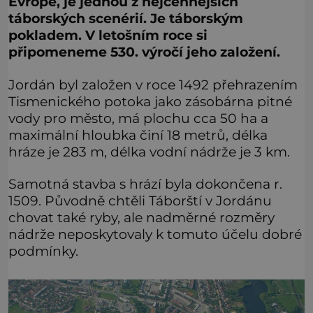
Evropě, je jednou z nejcennějších
táborských scenérií. Je táborským
pokladem. V letošním roce si
připomeneme 530. výročí jeho založení.
Jordán byl založen v roce 1492 přehrazením
Tismenického potoka jako zásobárna pitné
vody pro město, má plochu cca 50 ha a
maximální hloubka činí 18 metrů, délka
hráze je 283 m, délka vodní nádrže je 3 km.
Samotná stavba s hrází byla dokončena r.
1509. Původně chtěli Táborští v Jordánu
chovat také ryby, ale nadměrné rozměry
nádrže neposkytovaly k tomuto účelu dobré
podmínky.