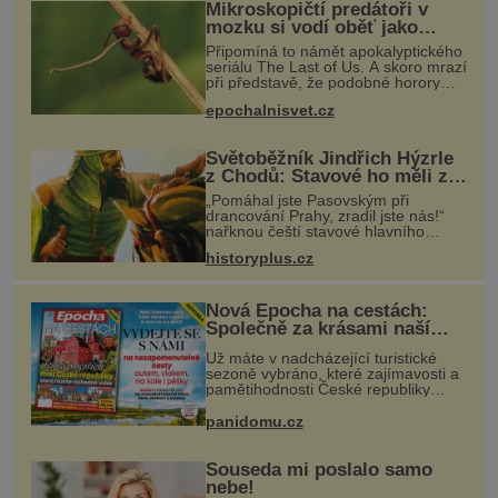
Mikroskopičtí predátoři v
mozku si vodí oběť jako
loutku
Připomíná to námět apokalyptického
seriálu The Last of Us. A skoro mrazí
při představě, že podobné horory
probíhají v přírodě běžně – s tím
epochalnisvet.cz
rozdílem, že nejde pouze o infekce
parazitickou houbou a že
Světoběžník Jindřich Hýzrle
z Chodů: Stavové ho měli za
zrádce
„Pomáhal jste Pasovským při
drancování Prahy, zradil jste nás!“
nařknou čeští stavové hlavního
zbrojmistra zemské hotovosti.
historyplus.cz
Jindřich se však zastrašit nenechá.
Zachová chladnou hlavu a trestu
unikne.
Nová Epocha na cestách:
Společně za krásami naší
vlasti
Už máte v nadcházející turistické
sezoně vybráno, které zajímavosti a
pamětihodnosti České republiky
navštívíte? V prodeji je právě nové
číslo Epochy na cestách, které vám
panidomu.cz
při rozhodování určitě pomůž
Souseda mi poslalo samo
nebe!