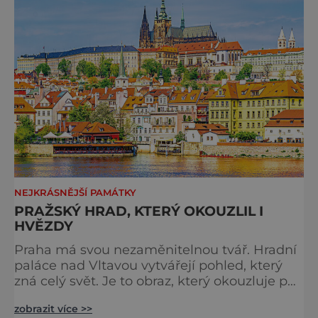
dobrodružství pro malé i velké návštěvníky.
Málokdo ví, že dnešní kos
NEJKRÁSNĚJŠÍ PAMÁTKY
PRAŽSKÝ HRAD, KTERÝ OKOUZLIL I
HVĚZDY
Praha má svou nezaměnitelnou tvář. Hradní
paláce nad Vltavou vytvářejí pohled, který
zná celý svět. Je to obraz, který okouzluje po
staletí a nikdy nezevšední. Neexistuje snad
zobrazit více >>
jediný Čech, který by ho neznal. Pražský hrad