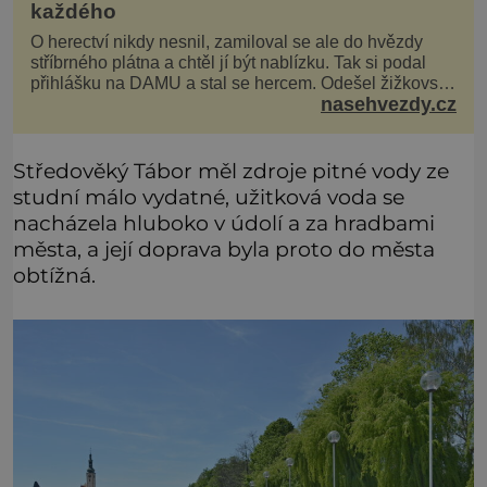
každého
O herectví nikdy nesnil, zamiloval se ale do hvězdy
stříbrného plátna a chtěl jí být nablízku. Tak si podal
přihlášku na DAMU a stal se hercem. Odešel žižkovský
nasehvezdy.cz
matador, který všude rozdával humor, i když jemu
samotnému do smíchu zrovna nebylo. Do poslední
chvíle bojoval hlavně svým optimismem a vti
Středověký Tábor měl zdroje pitné vody ze
studní málo vydatné, užitková voda se
nacházela hluboko v údolí a za hradbami
města, a její doprava byla proto do města
obtížná.