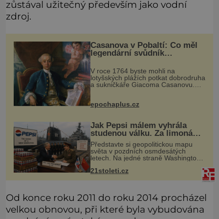
zůstával užitečný především jako vodní
zdroj.
Casanova v Pobaltí: Co měl
legendární svůdník
společného se svobodnými
zednáři?
V roce 1764 byste mohli na
lotyšských plážích potkat dobrodruha
a sukničkáře Giacoma Casanovu.
Jeho cesta k Baltskému moři však
nebyla turistickým výletem, ale ryze
epochaplus.cz
pracovní cestou se zištnými úmysly.
Jak Pepsi málem vyhrála
studenou válku. Za limonádu
dostala ponorky i křižník
Představte si geopolitickou mapu
světa v pozdních osmdesátých
letech. Na jedné straně Washington,
na druhé Moskva. Mezi nimi jaderný
21stoleti.cz
arzenál schopný zničit planetu
padesátkrát dokola, železná opona a
Od konce roku 2011 do roku 2014 procházel
velkou obnovou, při které byla vybudována