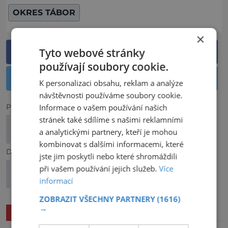
OKRES TÁBOR
×
Tyto webové stránky
Sdílet na Facebooku
používají soubory cookie.
Sdílet na Twitteru
K personalizaci obsahu, reklam a analýze
návštěvnosti používáme soubory cookie.
Předchozí článek
Informace o vašem používání našich
stránek také sdílíme s našimi reklamními
Vyrazte si na Valentýna do Rudolfina! Na večer
a analytickými partnery, kteří je mohou
s Filmovou filharmonií
kombinovat s dalšími informacemi, které
Další článek
jste jim poskytli nebo které shromáždili
Harfiště: Nový dětský koutek v Galerii Harfa,
při vašem používání jejich služeb.
Více
který si oblíbí i rodiče
informací
ZOBRAZIT VŠECHNY PARTNERY
(1616)
→
SOUVISEJÍCÍ ČLÁNKY