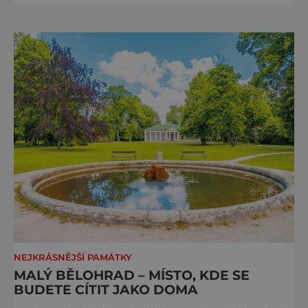
se objevuje na pohlednicích, ve filmech i na
fotkách. A kdo si plánuje výlet do naší
metropole, má ho na seznamu mí
NEJKRÁSNĚJŠÍ PAMÁTKY
MALÝ BĚLOHRAD – MÍSTO, KDE SE
BUDETE CÍTIT JAKO DOMA