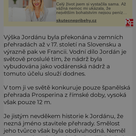
Celý život jsem si vystačila sama. Až
vážná nemoc mi ukázala, že
největším bohatstvím nejsou peníze
ani vlastní byt, ale člověk, který je
skutecnepribehy.cz
ochotný podat pomocnou ruku.
Vždycky jsem byla spíš samotářka.
Výška Jordánu byla překonána v zemních
přehradách až v 17. století na Slovensku a
výrazně pak ve Francii. Vodní dílo Jordán je
světově proslulé tím, že nádrž byla
vybudována jako vodárenská nádrž a
tomuto účelu slouží dodnes.
V tom ji ve světě konkuruje pouze španělská
přehrada Prosperina z římské doby, vysoká
však pouze 12 m.
Je jistým nevděkem historie k Jordánu, že
nezná jméno stavitele přehrady. Smělost
jeho tvůrce však byla obdivuhodná. Neměl