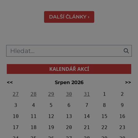
poměrně konkrétní představu o namáhavé
práci tehdejších horníků. [gallery
DALŠÍ ČLÁNKY ›
ids="91631,91630,91632,91633,91634,91635,9
KALENDÁŘ AKCÍ
<<
Srpen 2026
>>
27
28
29
30
31
1
2
3
4
5
6
7
8
9
10
11
12
13
14
15
16
17
18
19
20
21
22
23