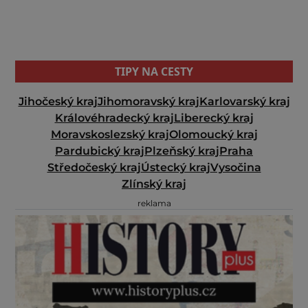
TIPY NA CESTY
Jihočeský kraj
Jihomoravský kraj
Karlovarský kraj
Královéhradecký kraj
Liberecký kraj
Moravskoslezský kraj
Olomoucký kraj
Pardubický kraj
Plzeňský kraj
Praha
Středočeský kraj
Ústecký kraj
Vysočina
Zlínský kraj
reklama