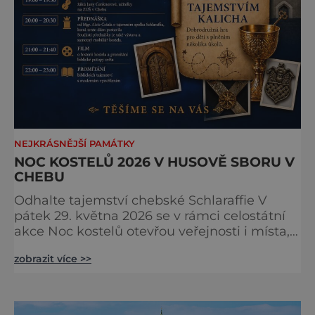
NEJKRÁSNĚJŠÍ PAMÁTKY
NOC KOSTELŮ 2026 V HUSOVĚ SBORU V
CHEBU
Odhalte tajemství chebské Schlaraffie V
pátek 29. května 2026 se v rámci celostátní
akce Noc kostelů otevřou veřejnosti i místa,
která běžně zůstávají skrytá. Jedním z
zobrazit více >>
nejzajímavějších bude bezesporu Husův
sbor Církve československé husitské v
Chebu (Vrbenského 14), který letos nabídne
večer plný historie, hudby, tajemství i