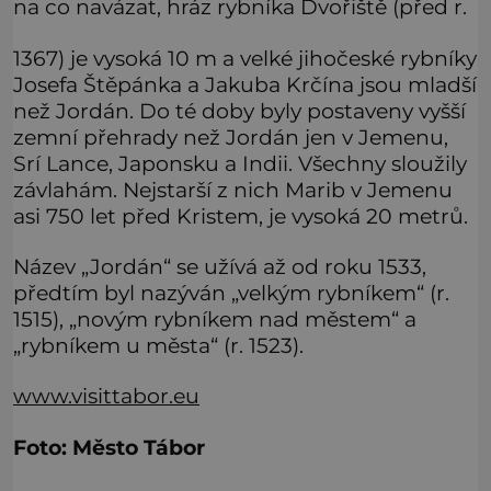
na co navázat, hráz rybníka Dvořiště (před r.
1367) je vysoká 10 m a velké jihočeské rybníky
Josefa Štěpánka a Jakuba Krčína jsou mladší
než Jordán. Do té doby byly postaveny vyšší
zemní přehrady než Jordán jen v Jemenu,
Srí Lance, Japonsku a Indii. Všechny sloužily
závlahám. Nejstarší z nich Marib v Jemenu
asi 750 let před Kristem, je vysoká 20 metrů.
Název „Jordán“ se užívá až od roku 1533,
předtím byl nazýván „velkým rybníkem“ (r.
1515), „novým rybníkem nad městem“ a
„rybníkem u města“ (r. 1523).
www.visittabor.eu
Foto: Město Tábor