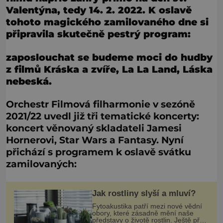
Valentýna, tedy 14. 2. 2022. K oslavě
tohoto magického zamilovaného dne si
připravila skutečně pestrý program:
zaposlouchat se budeme moci do hudby
z filmů Kráska a zvíře, La La Land, Láska
nebeská.​
Orchestr Filmová filharmonie v sezóně
2021/22 uvedl již tři tematické koncerty:
koncert věnovaný skladateli Jamesi
Hornerovi, Star Wars a Fantasy. Nyní
přichází s programem k oslavě svátku
zamilovaných:
Jak rostliny slyší a mluví?
Fytoakustika patří mezi nové vědní
obory, které zásadně mění naše
představy o životě rostlin. Ještě před