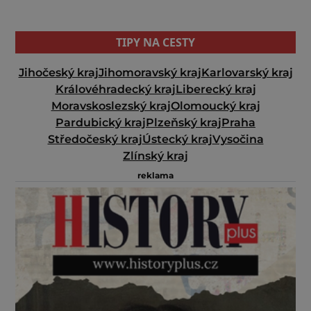
TIPY NA CESTY
Jihočeský kraj
Jihomoravský kraj
Karlovarský kraj
Královéhradecký kraj
Liberecký kraj
Moravskoslezský kraj
Olomoucký kraj
Pardubický kraj
Plzeňský kraj
Praha
Středočeský kraj
Ústecký kraj
Vysočina
Zlínský kraj
reklama