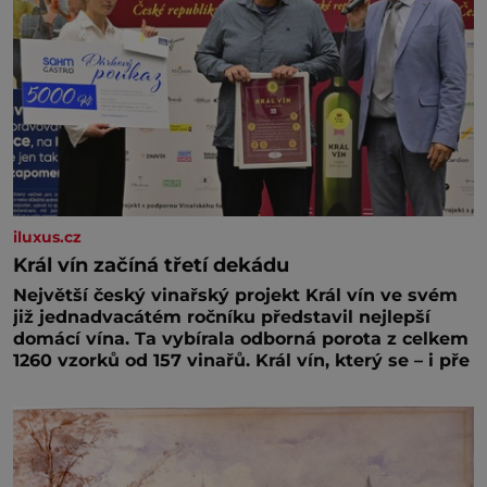
iluxus.cz
Král vín začíná třetí dekádu
Největší český vinařský projekt Král vín ve svém
již jednadvacátém ročníku představil nejlepší
domácí vína. Ta vybírala odborná porota z celkem
1260 vzorků od 157 vinařů. Král vín, který se – i pře