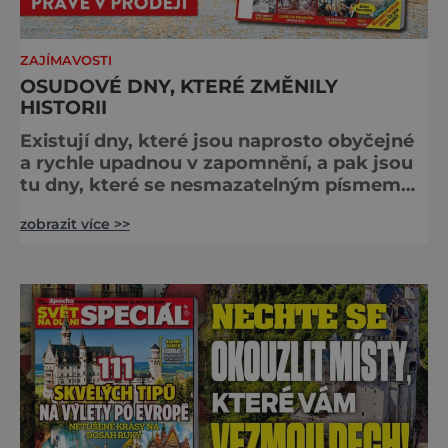
ZAJÍMAVOSTI
OSUDOVÉ DNY, KTERÉ ZMĚNILY
HISTORII
Existují dny, které jsou naprosto obyčejné
a rychle upadnou v zapomnění, a pak jsou
tu dny, které se nesmazatelným písmem
otisknou do lidské historie, a je jedno, jestli
zobrazit více >>
dojde k významnému objevu nebo děsivé
katastrofě. Vezměte si k ruce kalendář a
projděte společně s námi historii křížem
krážem. Je 10. dubna roku 49 př. n. l. a na
břehu říčky Rubikon pronáší Gaius Julius
Caesar svou slavnou vě