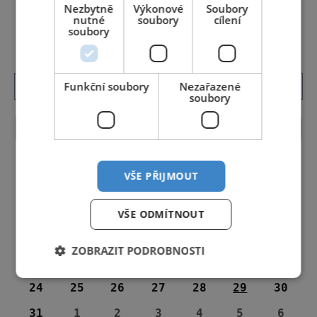
Nezbytně
Výkonové
Soubory
DALŠÍ ČLÁNKY ›
nutné
soubory
cílení
soubory
Funkční soubory
Nezařazené
soubory
KALENDÁŘ AKCÍ
<<
Srpen 2026
>>
VŠE PŘIJMOUT
27
28
29
30
31
1
2
3
4
5
6
7
8
9
VŠE ODMÍTNOUT
10
11
12
13
14
15
16
ZOBRAZIT PODROBNOSTI
17
18
19
20
21
22
23
24
25
26
27
28
29
30
31
1
2
3
4
5
6