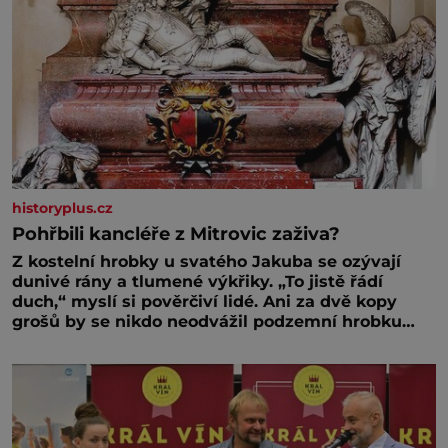
historyplus.cz
Pohřbili kancléře z Mitrovic zaživa?
Z kostelní hrobky u svatého Jakuba se ozývají
dunivé rány a tlumené výkřiky. „To jistě řádí
duch,“ myslí si pověrčiví lidé. Ani za dvě kopy
grošů by se nikdo neodvážil podzemní hrobku
otevřít a její poklop tak raději jen skrápí svěcenou
vodou. Za několik dní divné burácení skutečně
ustane. Když o mnoho let později hrobku