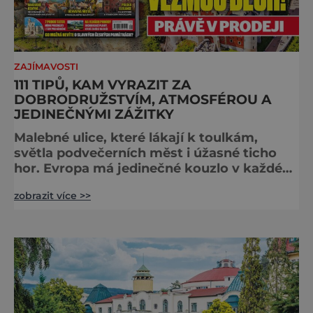
ZAJÍMAVOSTI
111 TIPŮ, KAM VYRAZIT ZA
DOBRODRUŽSTVÍM, ATMOSFÉROU A
JEDINEČNÝMI ZÁŽITKY
Malebné ulice, které lákají k toulkám,
světla podvečerních měst i úžasné ticho
hor. Evropa má jedinečné kouzlo v každém
období. Nové číslo Světa na dlani Speciál
zobrazit více >>
vás zve na cestu plnou inspirace,
dobrodružství i romantiky. Přinášíme vám
111 skvělých tipů, kam vyrazit. Objevte
krásu Evropy v celé její podobě. Města s
neopakovatelnou atmosférou Vydejte se s
námi na prohlídku měst, která patří k