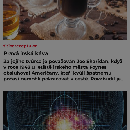
tisicereceptu.cz
Pravá irská káva
Za jejího tvůrce je považován Joe Sharidan, když
v roce 1943 u letiště irského města Foynes
obsluhoval Američany, kteří kvůli špatnému
počasí nemohli pokračovat v cestě. Povzbudil je
tehdy kávou,