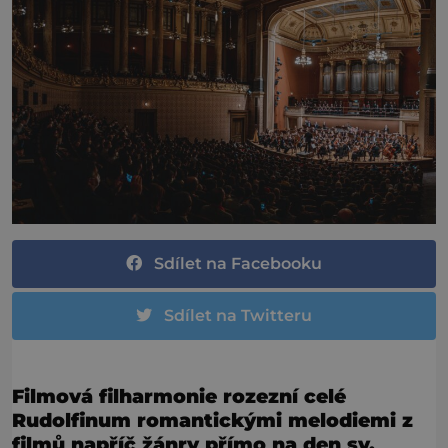
Sdílet na Facebooku
Sdílet na Twitteru
Filmová filharmonie rozezní celé
Rudolfinum romantickými melodiemi z
filmů napříč žánry přímo na den sv.