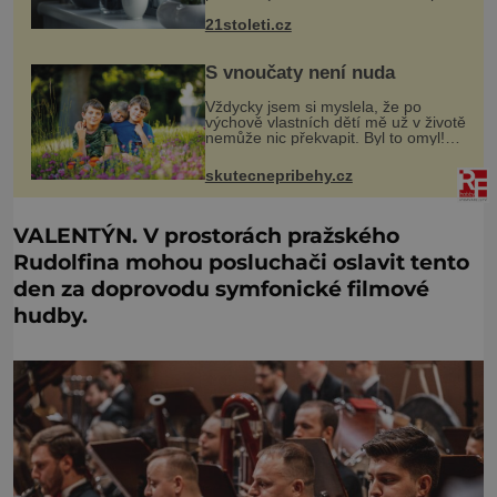
několika desetiletími byly rostliny
21stoleti.cz
považovány za tiché a pasivní
organismy, které pouze reaguj
S vnoučaty není nuda
Vždycky jsem si myslela, že po
výchově vlastních dětí mě už v životě
nemůže nic překvapit. Byl to omyl!
Jenže vnoučata mě přesvědčila o
opaku. Můj syn mi na víkend nechal
skutecnepribehy.cz
na hlídání sedmiletého Tobiáš
VALENTÝN. V prostorách pražského
Rudolfina mohou posluchači oslavit tento
den za doprovodu symfonické filmové
hudby.