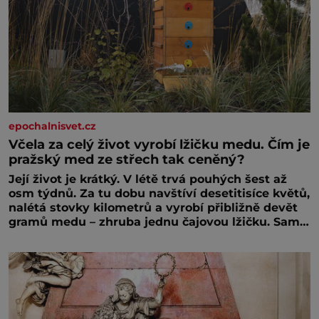
epochalnisvet.cz
Včela za celý život vyrobí lžičku medu. Čím je
pražský med ze střech tak ceněný?
Její život je krátký. V létě trvá pouhých šest až
osm týdnů. Za tu dobu navštíví desetitisíce květů,
nalétá stovky kilometrů a vyrobí přibližně devět
gramů medu – zhruba jednu čajovou lžičku. Sama
o sobě se může zdát bezvýznamná. Teprve když
se spojí s dalšími desítkami tisíc příslušnic svého
včelstva, vznikne jeden z nejdokonalejších
organismů