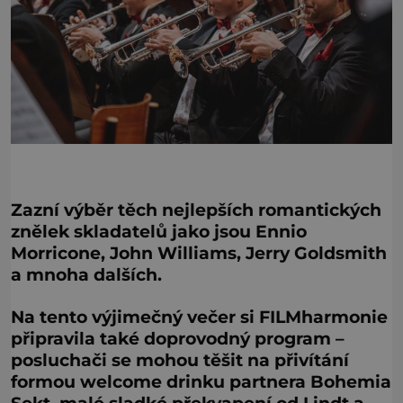
Zazní výběr těch nejlepších romantických
znělek skladatelů jako jsou Ennio
Morricone, John Williams, Jerry Goldsmith
a mnoha dalších.
Na tento výjimečný večer si FILMharmonie
připravila také doprovodný program –
posluchači se mohou těšit na přivítání
formou welcome drinku partnera Bohemia
Sekt, malé sladké překvapení od Lindt a