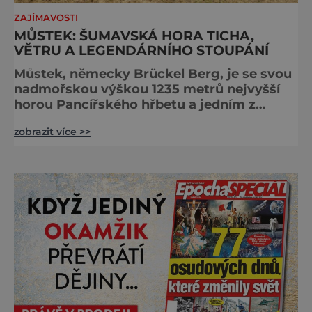
ZAJÍMAVOSTI
MŮSTEK: ŠUMAVSKÁ HORA TICHA,
VĚTRU A LEGENDÁRNÍHO STOUPÁNÍ
Můstek, německy Brückel Berg, je se svou
nadmořskou výškou 1235 metrů nejvyšší
horou Pancířského hřbetu a jedním z
nejcharakterističtějších vrcholů západní
zobrazit více >>
Šumavy. Přestože nestojí v centru hlavních
turistických proudů jako Velký Javor či
Poledník, právě v tom spočívá jeho síla.
Můstek si dodnes uchovává syrový horský
charakter, klid a zvláštní atmosféru
šumavských hřebenů, kde se střídá hustý
les