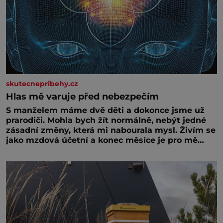
skutecnepribehy.cz
Hlas mě varuje před nebezpečím
S manželem máme dvě děti a dokonce jsme už
prarodiči. Mohla bych žít normálně, nebýt jedné
zásadní změny, která mi nabourala mysl. Živím se
jako mzdová účetní a konec měsíce je pro mě
vždy velice psychicky náročným obdobím. Od té
chvíle, co máme vnoučata, mi dcera čím dál
častěji volá o pomoc, co se hlídání týče. Dalo by
se