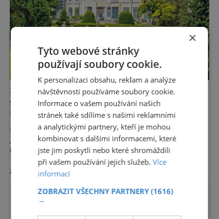
×
Tyto webové stránky
používají soubory cookie.
K personalizaci obsahu, reklam a analýze
návštěvnosti používáme soubory cookie.
ZAJÍMAVOSTI
SLÁVA PIEŠŤANSKÉHO BAHNA
Informace o vašem používání našich
PŘESÁHLA HRANICE EVROPY
stránek také sdílíme s našimi reklamními
a analytickými partnery, kteří je mohou
Lidé se sem jezdí léčit už celých 200 let.
kombinovat s dalšími informacemi, které
A mnoho z těch, kdo Piešťany okusili, se
jste jim poskytli nebo které shromáždili
vrací. Nejenže prospějí svému zdraví, ale
při vašem používání jejich služeb.
Více
užijí si tu i bohatý společenský život. Když
zobrazit více >>
se řekne slovenské lázně, Piešťany bývají
informací
první volbou. Jejich věhlas je mezinárodní.
ZOBRAZIT VŠECHNY PARTNERY
(1616)
A není divu. Město rozprostřené na březích
→
řeky Váhu je proslulé termálními prameny