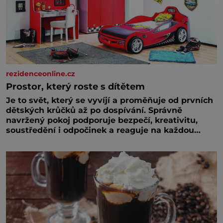
rezidenceonline.cz
Prostor, který roste s dítětem
Je to svět, který se vyvíjí a proměňuje od prvních
dětských krůčků až po dospívání. Správně
navržený pokoj podporuje bezpečí, kreativitu,
soustředění i odpočinek a reaguje na každou
etapu života a specifické potřeby dítěte. Pro
nejmenší je klíčová jednoduchost, měkkost a
bezpečí, proto by pokoj miminka měl působit
především klidně a útulně. Předškolní věk je