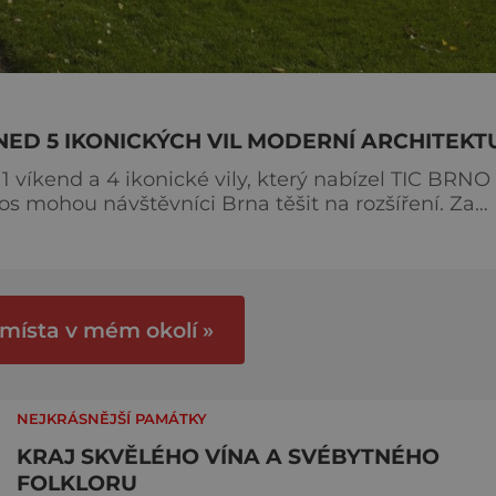
ED 5 IKONICKÝCH VIL MODERNÍ ARCHITEKT
 víkend a 4 ikonické vily, který nabízel TIC BRNO
tos mohou návštěvníci Brna těšit na rozšíření. Za
 – přibyla nově otevřená Arnoldova vila v Černých
 místa v mém okolí »
NEJKRÁSNĚJŠÍ PAMÁTKY
KRAJ SKVĚLÉHO VÍNA A SVÉBYTNÉHO
FOLKLORU