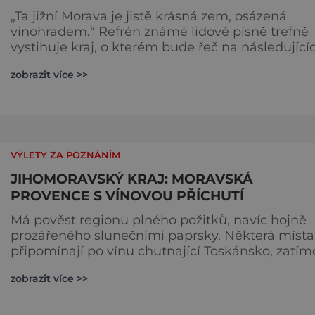
„Ta jižní Morava je jistě krásná zem, osázená
vinohradem.“ Refrén známé lidové písně trefně
vystihuje kraj, o kterém bude řeč na následující
stránkách. Jižní Morava je známá pro svoje
zobrazit více >>
výborné víno, tradiční hody, slunečné počasí a
překrásnou přírodu s mnoha historickými
památkami. Na jižní Moravě naleznete všechno,
co si jen vzpomenete. Brno je zlatá loď Bývalým
hlavním městem Moravy je Brn
VÝLETY ZA POZNÁNÍM
JIHOMORAVSKÝ KRAJ: MORAVSKÁ
PROVENCE S VÍNOVOU PŘÍCHUTÍ
Má pověst regionu plného požitků, navíc hojně
prozářeného slunečními paprsky. Některá místa
připomínají po vínu chutnající Toskánsko, zatím
další levandulí provoněnou Provence. Okusit zd
zobrazit více >>
můžete také adrenalin při návštěvě Punkevních
jeskyní a dětských parků. Jižní Morava nabízí vše,
co může ideální dovolenková destinace nabídno