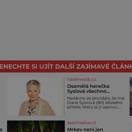
ENECHTE SI UJÍT DALŠÍ ZAJÍMAVÉ ČLÁN
nasehvezdy.cz
Osamělá herečka
Syslová všechno
vzdala?
Nedávno se povídalo, že má
Dana Syslová (80) blízkého
přítele, který je jí oporou.
V
Ale je to ještě vůbec
pravda? V posledních dnech
čím dál častěji mluví o
epochaplus.cz
svém odchodu. Dohnala ji
snad samota? Půs
ás
Mrkev není jen