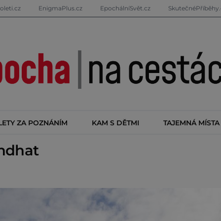
oleti.cz
EnigmaPlus.cz
EpochálníSvět.cz
SkutečnéPříběhy.
LETY ZA POZNÁNÍM
KAM S DĚTMI
TAJEMNÁ MÍSTA
endhat