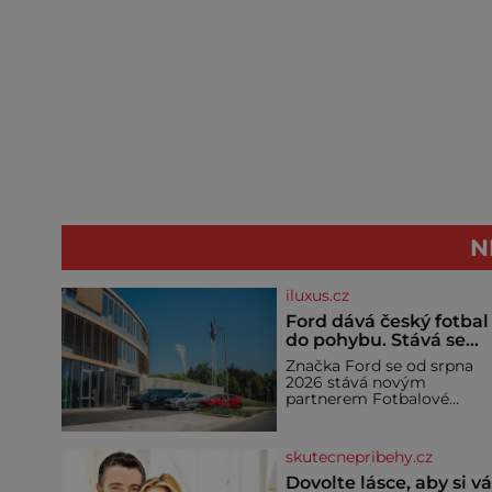
N
iluxus.cz
Ford dává český fotbal
do pohybu. Stává se
novým partnerem
Značka Ford se od srpna
FAČR
2026 stává novým
partnerem Fotbalové
asociace České republiky. 
rámci tříleté spolupráce
zajistí mobilitu asociace,
skutecnepribehy.cz
reprezentačních týmů i
českého fotbalu v
Dovolte lásce, aby si v