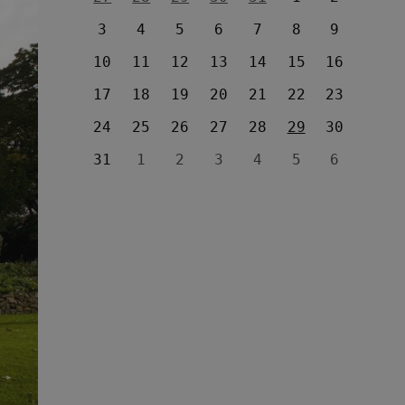
3
4
5
6
7
8
9
10
11
12
13
14
15
16
17
18
19
20
21
22
23
24
25
26
27
28
29
30
31
1
2
3
4
5
6