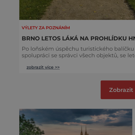
VÝLETY ZA POZNÁNÍM
BRNO LETOS LÁKÁ NA PROHLÍDKU HN
Po loňském úspěchu turistického balíčku 1
spolupráci se správci všech objektů, se le
jeden víkend mají šanci poznat hned 5 vil
zobrazit více >>
Polích. „Díky výjimečné spolupráci pěti brněnských institucí vznikl před dvěma lety komplexní
turistický produkt pro mil
Zobrazit