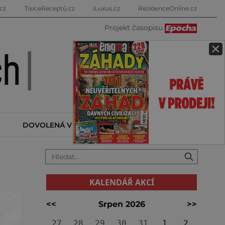
cz
TisíceReceptů.cz
iLuxus.cz
RezidenceOnline.cz
Projekt časopisu
×
DOVOLENÁ V ZAHRANIČÍ
KALENDÁŘ AKCÍ
KALENDÁŘ AKCÍ
<<
Srpen 2026
>>
27
28
29
30
31
1
2