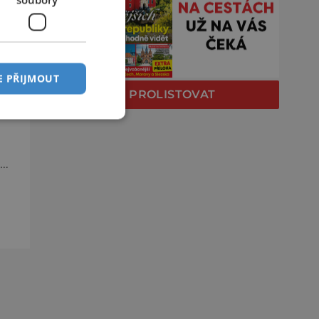
 se
E PŘIJMOUT
PROLISTOVAT
 a