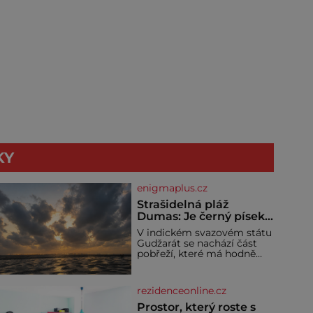
KY
enigmaplus.cz
Strašidelná pláž
Dumas: Je černý písek
podhoubím, ze kterého
V indickém svazovém státu
roste zlo?
Gudžarát se nachází část
pobřeží, které má hodně
temnou pověst. Jistě k
tomu přispívá i černý písek
této pláže. Proč má pláž
rezidenceonline.cz
takové netypické zbarvení?
Nakolik jsou pravd
Prostor, který roste s