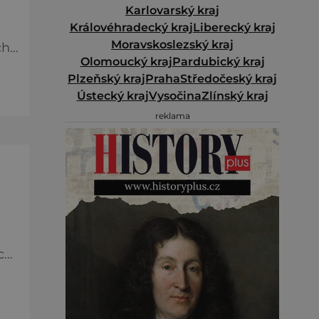
Karlovarský kraj
Královéhradecký kraj
Liberecký kraj
Moravskoslezský kraj
ch
Olomoucký kraj
Pardubický kraj
Plzeňský kraj
Praha
Středočeský kraj
Ústecký kraj
Vysočina
Zlínský kraj
 na
reklama
co
e
ut.