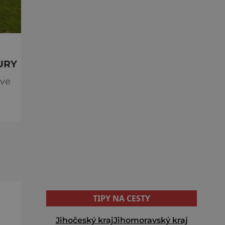
URY
 ve
TIPY NA CESTY
Jihočeský kraj
Jihomoravský kraj