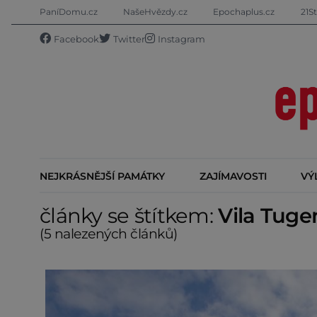
PaníDomu.cz
NašeHvězdy.cz
Epochaplus.cz
21St
Facebook
Twitter
Instagram
NEJKRÁSNĚJŠÍ PAMÁTKY
ZAJÍMAVOSTI
VÝ
články se štítkem:
Vila Tug
(5 nalezených článků)