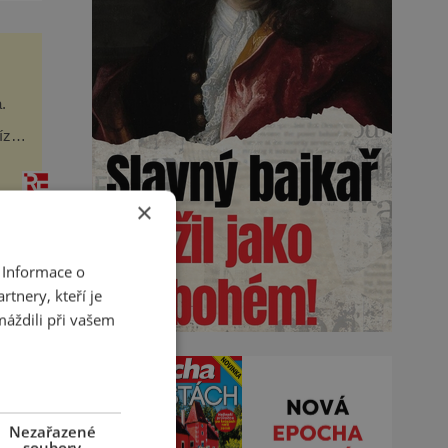
.
íze
e
ka.
×
 Informace o
TE
tnery, kteří je
máždili při vašem
Nezařazené
soubory