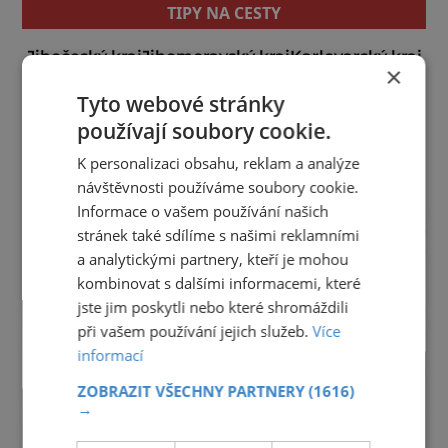
TIPY NA CESTY
Jihočeský kraj
Jihomoravský kraj
Karlovarský kraj
×
Královéhradecký kraj
Liberecký kraj
Tyto webové stránky
Moravskoslezský kraj
Olomoucký kraj
používají soubory cookie.
Pardubický kraj
Plzeňský kraj
Praha
Středočeský kraj
Ústecký kraj
Vysočina
K personalizaci obsahu, reklam a analýze
Zlínský kraj
návštěvnosti používáme soubory cookie.
reklama
Informace o vašem používání našich
stránek také sdílíme s našimi reklamními
a analytickými partnery, kteří je mohou
kombinovat s dalšími informacemi, které
jste jim poskytli nebo které shromáždili
při vašem používání jejich služeb.
Více
informací
ZOBRAZIT VŠECHNY PARTNERY
(1616)
→