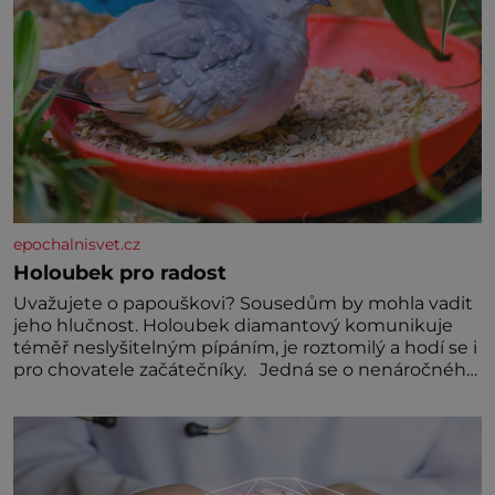
epochalnisvet.cz
Holoubek pro radost
Uvažujete o papouškovi? Sousedům by mohla vadit
jeho hlučnost. Holoubek diamantový komunikuje
téměř neslyšitelným pípáním, je roztomilý a hodí se i
pro chovatele začátečníky. Jedná se o nenáročného
klidného ptáčka, který většinu dne jen posedává.
Hodně času tráví na zemi, kde sbírá zbytky semínek
Jeho domovinou je prakticky celá Austrálie s
výjimkou pobřežní oblasti.