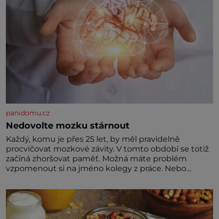
panidomu.cz
Nedovolte mozku stárnout
Každý, komu je přes 25 let, by měl pravidelně
procvičovat mozkové závity. V tomto období se totiž
začíná zhoršovat paměť. Možná máte problém
vzpomenout si na jméno kolegy z práce. Nebo
marně v paměti lovíte název knížky, kterou jste
nedávno přečetli. Je to opravdu tak, s věkem jako
kdyby se paměť rozhodla stávkovat. Cvičte