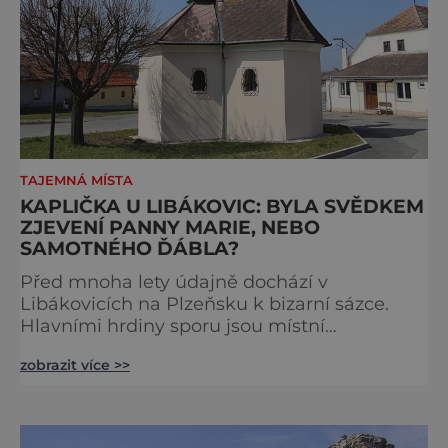
TAJEMNÁ MÍSTA
KAPLIČKA U LIBÁKOVIC: BYLA SVĚDKEM
ZJEVENÍ PANNY MARIE, NEBO
SAMOTNÉHO ĎÁBLA?
Před mnoha lety údajně dochází v
Libákovicích na Plzeňsku k bizarní sázce.
Hlavními hrdiny sporu jsou místní
poustevník a zhmotnělý ďábel. Památkou na
zobrazit více >>
tuto událost má být kaplička, která zde
dodnes stojí. Na starém vrchu Kožich (584
m), který se týčí nad Libákovicemi, se údajně
v 19. století místnímu hostinskému zjeví