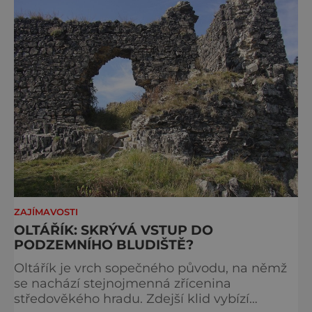
sama Panna Marie, když se pozdě v noci
vrací domů z nedalekých Blovic. Na míst
ZAJÍMAVOSTI
OLTÁŘÍK: SKRÝVÁ VSTUP DO
PODZEMNÍHO BLUDIŠTĚ?
Oltářík je vrch sopečného původu, na němž
se nachází stejnojmenná zřícenina
středověkého hradu. Zdejší klid vybízí