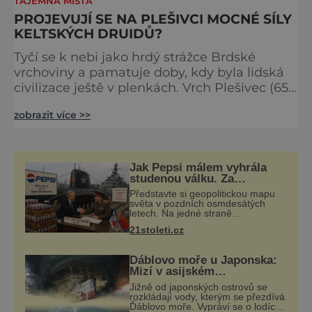
TAJEMNÁ MÍSTA
PROJEVUJÍ SE NA PLEŠIVCI MOCNÉ SÍLY
KELTSKÝCH DRUIDŮ?
Tyčí se k nebi jako hrdý strážce Brdské
vrchoviny a pamatuje doby, kdy byla lidská
civilizace ještě v plenkách. Vrch Plešivec (654
m. n. m.) nad vískou Rejkovice asi 15 km od
zobrazit více >>
Příbrami je dlouhá tisíciletí opředen
tajuplnými legendami. V pradávných dobách
prý na Plešivci sídlili obři, přilétal sem ohnivý
drak a zjevovat se tu měl i bájný vládce Brd
Jak Pepsi málem vyhrála
Fabián, brdská obdoba Krakonoše, který má
studenou válku. Za
limonádu dostala ponorky i
mít n
Představte si geopolitickou mapu
křižník
světa v pozdních osmdesátých
letech. Na jedné straně
Washington, na druhé Moskva.
21stoleti.cz
Mezi nimi jaderný arzenál schopný
zničit planetu padesátkrát dokola,
železná opona a
Ďáblovo moře u Japonska:
Mizí v asijském
Bermudském trojúhelníku
Jižně od japonských ostrovů se
lodě ve spárech neznámé
rozkládají vody, kterým se přezdívá
síly?
Ďáblovo moře. Vypráví se o lodích