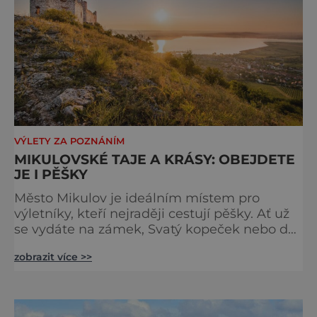
VÝLETY ZA POZNÁNÍM
MIKULOVSKÉ TAJE A KRÁSY: OBEJDETE
JE I PĚŠKY
Město Mikulov je ideálním místem pro
výletníky, kteří nejraději cestují pěšky. Ať už
se vydáte na zámek, Svatý kopeček nebo do
jeskyně, můžete si být jistí, že si to skvěle
zobrazit více >>
užijete a rozhodně si při tom nestrhnete. Z
toho důvodu se tento výlet hodí i pro méně
zdatné turisty nebo rodiny s dětmi. Vrch
Turold Procházku začínáme v Mikulově, na