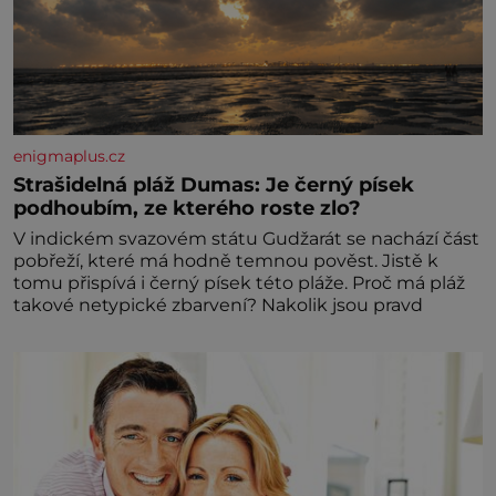
enigmaplus.cz
Strašidelná pláž Dumas: Je černý písek
podhoubím, ze kterého roste zlo?
V indickém svazovém státu Gudžarát se nachází část
pobřeží, které má hodně temnou pověst. Jistě k
tomu přispívá i černý písek této pláže. Proč má pláž
takové netypické zbarvení? Nakolik jsou pravd