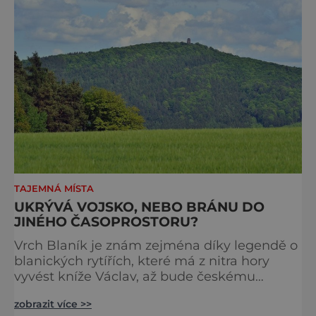
vrchu Turold. Ten nabízí podívanou, kterou v
Česku n
TAJEMNÁ MÍSTA
UKRÝVÁ VOJSKO, NEBO BRÁNU DO
JINÉHO ČASOPROSTORU?
Vrch Blaník je znám zejména díky legendě o
blanických rytířích, které má z nitra hory
vyvést kníže Václav, až bude českému
národu nejhůř. Že jde jen o legendu? Proč se
zobrazit více >>
však v okolí hory ozývá nevysvětlitelné