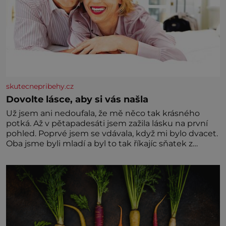
skutecnepribehy.cz
Dovolte lásce, aby si vás našla
Už jsem ani nedoufala, že mě něco tak krásného
potká. Až v pětapadesáti jsem zažila lásku na první
pohled. Poprvé jsem se vdávala, když mi bylo dvacet.
Oba jsme byli mladí a byl to tak říkajíc sňatek z
rozumu. Rodiče nás dali dohromady, Toník byl dobře
zaopatřený mladý muž. Manželství nám oběma moc
nesvědčilo, brzy jsme zjistili, že