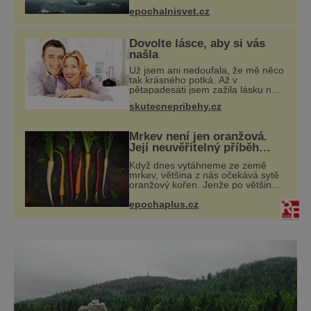
mizejících beze stopy, podivných
epochalnisvet.cz
světlech, zrádných proudech i
mořských dracích, kteří měli tyto ko
Dovolte lásce, aby si vás
našla
Už jsem ani nedoufala, že mě něco
tak krásného potká. Až v
pětapadesáti jsem zažila lásku na
první pohled. Poprvé jsem se
skutecnepribehy.cz
vdávala, když mi bylo dvacet. Oba
jsme byli mladí a byl to tak říkajíc
sňatek
Mrkev není jen oranžová.
Její neuvěřitelný příběh
začíná fialovou barvou
Když dnes vytáhneme ze země
mrkev, většina z nás očekává sytě
oranžový kořen. Jenže po většinu
své historie je mrkev všechno
epochaplus.cz
možné, jen ne oranžová. Je fialová,
žlutá, bílá, někdy dokonce téměř
černá.