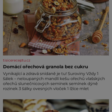
tisicereceptu.cz
Domácí ořechová granola bez cukru
Vynikající a zdravá snídaně je tu! Suroviny Vždy 1
šálek – neloupaných mandlí kešu ořechů vlašských
ořechů slunečnicových semínek semínek dýně
rozinek 3 šálky ovesných vloček 1 lžíce mlet