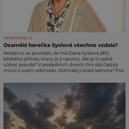
nasehvezdy.cz
Osamělá herečka Syslová všechno vzdala?
Nedávno se povídalo, že má Dana Syslová (80)
blízkého přítele, který je jí oporou. Ale je to ještě
vůbec pravda? V posledních dnech čím dál častěji
mluví o svém odchodu. Dohnala ji snad samota? Půs