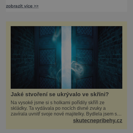
k meditaci a pověsti k zamyšlení. Na kopec
zobrazit více >>
Oltářík se dostanete po turisticky značených
cestách z Dřemčic, Děkovky nebo Lhoty,
vesniček v okrese Litoměřice. Stará
vyprávění o vrchu i zdejším hradu naznačují
existenci rozsáhlého podzemí. Podobají se
těm z hory Klíč. Jeden příběh se
Jaké stvoření se ukrývalo ve skříni?
Na vysoké jsme si s holkami pořídily skříň ze
skládky. Ta vydávala po nocích divné zvuky a
zavírala uvnitř svoje nové majitelky. Bydlela jsem se
dvěma kamarádkami a bavilo nás zvelebovat si náš
skutecnepribehy.cz
byt. Skoro denně jsme tahaly domů různé kousky od
babiček nebo z bazaru, jako třeba staré zrcadlo a