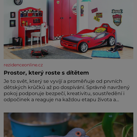
rezidenceonline.cz
Prostor, který roste s dítětem
Je to svět, který se vyvíjí a proměňuje od prvních
dětských krůčků až po dospívání. Správně navržený
pokoj podporuje bezpečí, kreativitu, soustředění i
odpočinek a reaguje na každou etapu života a
specifické potřeby dítěte. Pro nejmenší je klíčová
jednoduchost, měkkost a bezpečí, proto by pokoj
miminka měl působit především klidně a útulně.
Předškolní věk je