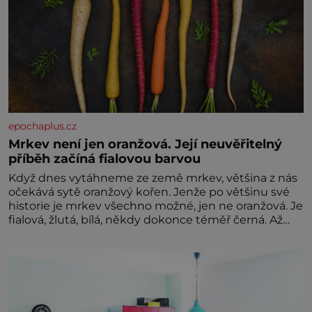
epochaplus.cz
Mrkev není jen oranžová. Její neuvěřitelný
příběh začíná fialovou barvou
Když dnes vytáhneme ze země mrkev, většina z nás
očekává sytě oranžový kořen. Jenže po většinu své
historie je mrkev všechno možné, jen ne oranžová. Je
fialová, žlutá, bílá, někdy dokonce téměř černá. Až
díky stovkám let pečlivého šlechtění se z ní stává
zelenina, bez které si českou zahradu ani
nedokážeme představit. Její příběh je