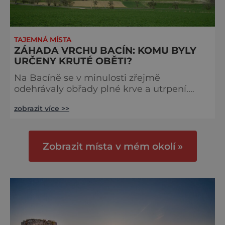
TAJEMNÁ MÍSTA
ZÁHADA VRCHU BACÍN: KOMU BYLY
URČENY KRUTÉ OBĚTI?
Na Bacíně se v minulosti zřejmě
odehrávaly obřady plné krve a utrpení.
Dodnes zde mají návštěvníci zvláštní pocit,
zobrazit více >>
jako by je někdo sledoval… Bacín je jeden
z nejtajemnějších vrchů Česka. Nachází se
nad Vinařicemi (12 kilometrů od Berouna) a
různé hypotézy uvádějí, že mohl být
Zobrazit místa v mém okolí »
starobylou svatyní, rituálním obětištěm, či
sídlem démonů. Z jakého důvodu?
Berounsko je kdysi údajně kolébkou Keltů.
Ti