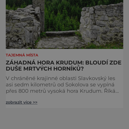
TAJEMNÁ MÍSTA
ZÁHADNÁ HORA KRUDUM: BLOUDÍ ZDE
DUŠE MRTVÝCH HORNÍKŮ?
V chráněné krajinné oblasti Slavkovský les
asi sedm kilometrů od Sokolova se vypíná
přes 800 metrů vysoká hora Krudum. Říká
se, že tu můžete vidět duchy, nebo vstoupit
zobrazit více >>
do jiné dimenze! Název Krudum je možná
keltského původu a označuje kruhovou
pevnost. Traduje se totiž, že Keltové na
vrcholu postavili oppidum, ačkoliv se po něm
zatím nenašly žádné stopy. Hora se od