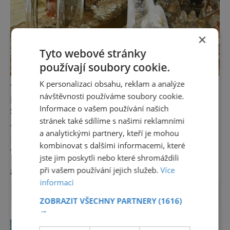
×
Tyto webové stránky
používají soubory cookie.
K personalizaci obsahu, reklam a analýze
TAJEMNÁ MÍSTA
návštěvnosti používáme soubory cookie.
KDYŽ MRÁZ TVOŘÍ UMĚNÍ: LEDOVÉ
Informace o vašem používání našich
ŠTOLY V JÁCHYMOVĚ
stránek také sdílíme s našimi reklamními
V hlubinách jáchymovských dolů vzniká
a analytickými partnery, kteří je mohou
každou zimu neobyčejná podívaná. Mrazivý
kombinovat s dalšími informacemi, které
vzduch a kapající voda zde vytvářejí
jste jim poskytli nebo které shromáždili
fascinující ledové útvary připomínající
při vašem používání jejich služeb.
Více
zobrazit více >>
křišťálové sochy. Toto jedinečné „ledové
informací
království“ však s příchodem jara rychle mizí
– a zůstávají po něm jen fotografie a
ZOBRAZIT VŠECHNY PARTNERY
(1616)
vzpomínky. Zima dokáže v přírodě vytvářet n
→