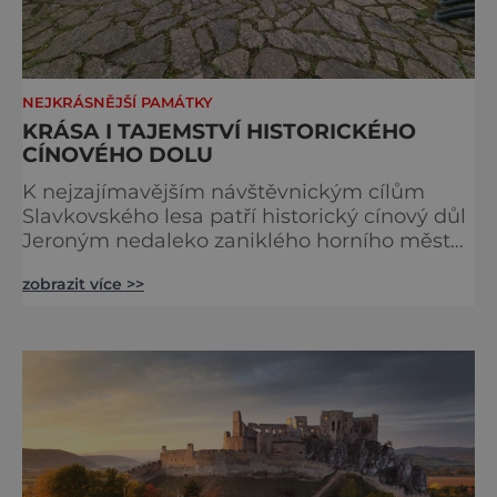
NEJKRÁSNĚJŠÍ PAMÁTKY
KRÁSA I TAJEMSTVÍ HISTORICKÉHO
CÍNOVÉHO DOLU
K nejzajímavějším návštěvnickým cílům
Slavkovského lesa patří historický cínový důl
Jeroným nedaleko zaniklého horního města
Čistá. Dolovat se v něm začalo už ve
zobrazit více >>
středověku. Národní kulturní památka je
dnes přístupná veřejnosti a hojně
vyhledávaná turisty, kteří si zde mohou učinit
poměrně konkrétní představu o namáhavé
práci tehdejších horníků. [gallery
ids="91631,91630,91632,91633,91634,91635,9