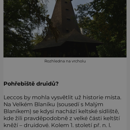
Rozhledna na vrcholu
Pohřebiště druidů?
Leccos by mohla vysvětlit už historie místa.
Na Velkém Blaníku (sousedí s Malým
Blaníkem) se kdysi nachází keltské sídliště,
kde žili pravděpodobně z velké části keltští
kněží – druidové. Kolem 1. století př. n. l.