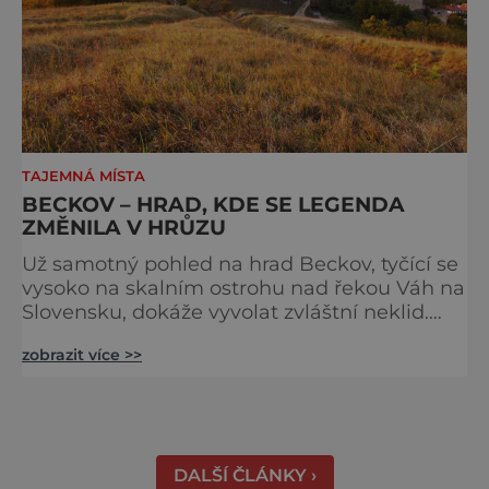
TAJEMNÁ MÍSTA
BECKOV – HRAD, KDE SE LEGENDA
ZMĚNILA V HRŮZU
Už samotný pohled na hrad Beckov, tyčící se
vysoko na skalním ostrohu nad řekou Váh na
Slovensku, dokáže vyvolat zvláštní neklid.
Strmé hradby, z nichž se otevírá dechberoucí
zobrazit více >>
výhled do krajiny, se staly i svědky tragédie –
právě odsud měl jeden z prvních pánů hradu
ukončit svůj život. K hradu se váže celá řada
pověstí a u většiny z nich najdeme nějaké to
zrnko pravdy. Většina z nich vypráví o t
DALŠÍ ČLÁNKY ›