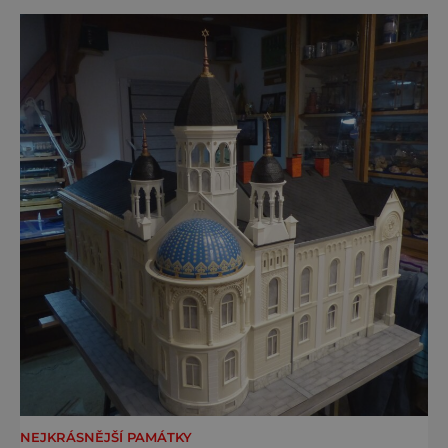
a právě proto lidi okouzlují. Bylinné lázně leží
přímo v historickém centru městečka
nedaleko řeky Otavy, po
NEJKRÁSNĚJŠÍ PAMÁTKY