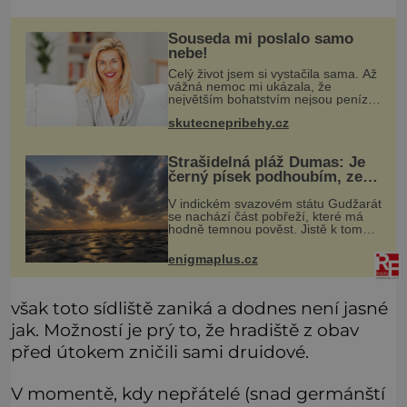
Souseda mi poslalo samo
nebe!
Celý život jsem si vystačila sama. Až
vážná nemoc mi ukázala, že
největším bohatstvím nejsou peníze
ani vlastní byt, ale člověk, který je
skutecnepribehy.cz
ochotný podat pomocnou ruku.
Vždycky jsem byla spíš samotářka.
Strašidelná pláž Dumas: Je
černý písek podhoubím, ze
kterého roste zlo?
V indickém svazovém státu Gudžarát
se nachází část pobřeží, které má
hodně temnou pověst. Jistě k tomu
přispívá i černý písek této pláže.
Proč má pláž takové netypické
enigmaplus.cz
zbarvení? Nakolik jsou pravdivé
však toto sídliště zaniká a dodnes není jasné
jak. Možností je prý to, že hradiště z obav
před útokem zničili sami druidové.
V momentě, kdy nepřátelé (snad germánští