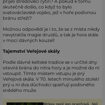
přijeli středověcí rytíři? A pokud k tomu
skutečně došlo, co když to bylo
svatováclavské vojsko, jež v hoře podivnou
bránu střeží?
Možnou odpovědí je i to, že se z místa nikdy
nevytratila magie druidů, a tak je hora stále
v moci dávných kouzel!
Tajemství Veřejové skály
Podle dávné keltské tradice se v určité dny
otevírá brána do nitra hory a je možné do ní
vstoupit. Tímto místem vstupu je prý
Veřejová skála. V 70. letech minulého století
prý u ní dva důchodci spatřují podivného
snědého muže.
Mrkev není jen oranžová. Její