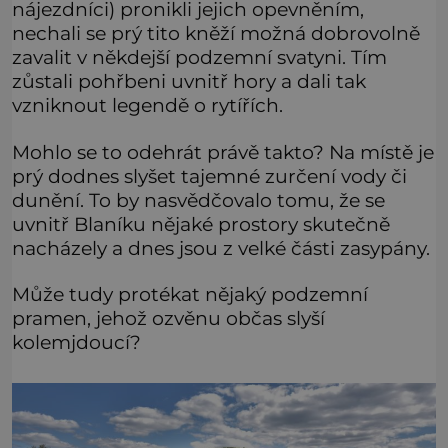
nájezdníci) pronikli jejich opevněním,
nechali se prý tito kněží možná dobrovolně
zavalit v někdejší podzemní svatyni. Tím
zůstali pohřbeni uvnitř hory a dali tak
vzniknout legendě o rytířích.
Mohlo se to odehrát právě takto? Na místě je
prý dodnes slyšet tajemné zurčení vody či
dunění. To by nasvědčovalo tomu, že se
uvnitř Blaníku nějaké prostory skutečně
nacházely a dnes jsou z velké části zasypány.
Může tudy protékat nějaký podzemní
pramen, jehož ozvěnu občas slyší
kolemjdoucí?