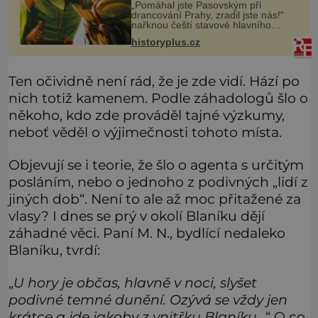
zrádce
„Pomáhal jste Pasovským při
drancování Prahy, zradil jste nás!“
nařknou čeští stavové hlavního
zbrojmistra zemské hotovosti.
historyplus.cz
Jindřich se však zastrašit nenechá.
Zachová chladnou hlavu a trestu
unikne.
Ten očividně není rád, že je zde vidí. Hází po
nich totiž kamenem. Podle záhadologů šlo o
někoho, kdo zde prováděl tajné výzkumy,
neboť věděl o výjimečnosti tohoto místa.
Objevují se i teorie, že šlo o agenta s určitým
posláním, nebo o jednoho z podivných „lidí z
jiných dob“. Není to ale až moc přitažené za
vlasy? I dnes se prý v okolí Blaníku dějí
záhadné věci. Paní M. N., bydlící nedaleko
Blaníku, tvrdí:
„
U hory je občas, hlavně v noci, slyšet
podivné temné dunění. Ozývá se vždy jen
krátce a jde jakoby z vnitřku Blaníku.
..“ O co