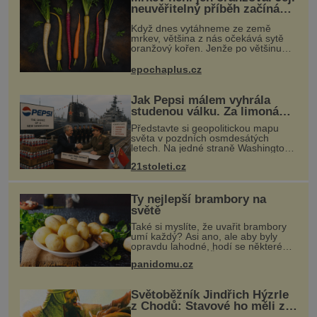
neuvěřitelný příběh začíná
fialovou barvou
Když dnes vytáhneme ze země
mrkev, většina z nás očekává sytě
oranžový kořen. Jenže po většinu
své historie je mrkev všechno
možné, jen ne oranžová. Je fialová,
epochaplus.cz
žlutá, bílá, někdy dokonce téměř
černá.
Jak Pepsi málem vyhrála
studenou válku. Za limonádu
dostala ponorky i křižník
Představte si geopolitickou mapu
světa v pozdních osmdesátých
letech. Na jedné straně Washington,
na druhé Moskva. Mezi nimi jaderný
21stoleti.cz
arzenál schopný zničit planetu
padesátkrát dokola, železná opona a
Ty nejlepší brambory na
světě
Také si myslíte, že uvařit brambory
umí každý? Asi ano, ale aby byly
opravdu lahodné, hodí se některé
jednoduché triky. Že jsou různé
panidomu.cz
varné typy od A, tedy na saláty, po D
na kaši, určitě víte, takže
Světoběžník Jindřich Hýzrle
z Chodů: Stavové ho měli za