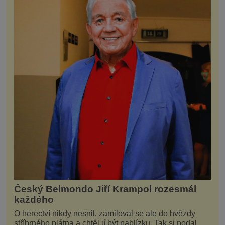
Český Belmondo Jiří Krampol rozesmál
každého
O herectví nikdy nesnil, zamiloval se ale do hvězdy
stříbrného plátna a chtěl jí být nablízku. Tak si podal