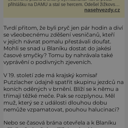
přihlášku na DAMU a stal se hercem. Odešel žižkovský
nasehvezdy.cz
matador, který všude rozdával humor, i když jemu
samotnému do smíchu zrovna nebylo. Do poslední
chvíle bojoval hlavně svým optimismem a vti
Tvrdí přitom, že byli pryč jen pár hodin a diví
se všeobecnému zděšení vesničanů, kteří
v jejich návrat pomalu přestávali doufat.
Mohli se snad u Blaníku dostat do jakési
časové smyčky? Tomu by nahrávala také
vyprávění o podivných zjeveních.
V 19. století zde má krajský komisař
Putzlacher údajně spatřit skupinu jezdců na
koních oděných v brnění. Blíží se k němu a
třímají těžké meče. Pak se rozplynou. Měl
muž, který se z události dlouhou dobu
nemůže vzpamatovat, pouhou halucinaci?
Nebo se časová brána otevřela a k Blaníku