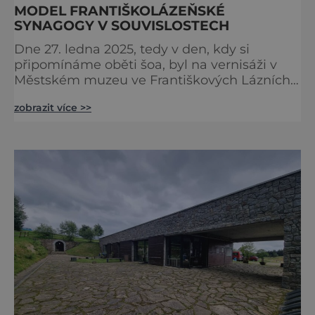
MODEL FRANTIŠKOLÁZEŇSKÉ
SYNAGOGY V SOUVISLOSTECH
Dne 27. ledna 2025, tedy v den, kdy si
připomínáme oběti šoa, byl na vernisáži v
Městském muzeu ve Františkových Lázních
představen model synagogy, která byla
zobrazit více >>
nacisty zničena v roce 1938. Do lázeňského
města se tak více než symbolicky vrátil
židovský svatostánek. Autorem modelu je
Bohuslav Karban z Aše. Připomeňme si nyní
některé události spojené s touto významnou
stavbou. [gallery ids="917