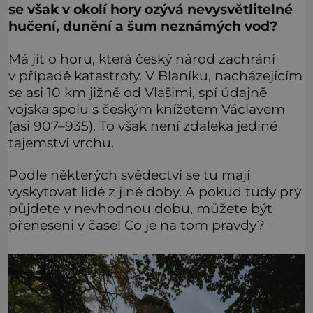
se však v okolí hory ozývá nevysvětlitelné
hučení, dunění a šum neznámých vod?
Má jít o horu, která český národ zachrání
v případě katastrofy. V Blaníku, nacházejícím
se asi 10 km jižně od Vlašimi, spí údajně
vojska spolu s českým knížetem Václavem
(asi 907–935). To však není zdaleka jediné
tajemství vrchu.
Podle některých svědectví se tu mají
vyskytovat lidé z jiné doby. A pokud tudy prý
půjdete v nevhodnou dobu, můžete být
přeneseni v čase! Co je na tom pravdy?