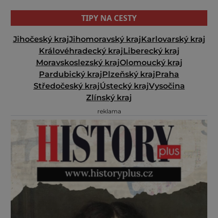
TIPY NA CESTY
Jihočeský kraj
Jihomoravský kraj
Karlovarský kraj
Královéhradecký kraj
Liberecký kraj
Moravskoslezský kraj
Olomoucký kraj
Pardubický kraj
Plzeňský kraj
Praha
Středočeský kraj
Ústecký kraj
Vysočina
Zlínský kraj
reklama