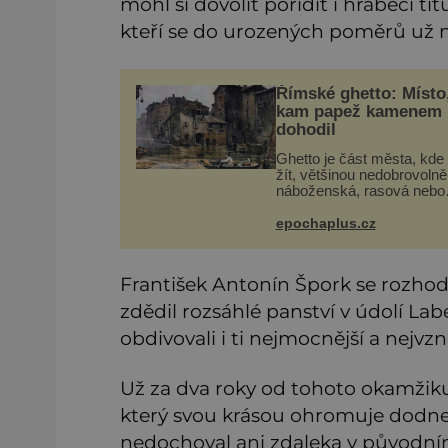
mohl si dovolit pořídit i hraběcí tit
kteří se do urozených poměrů už na
Římské ghetto: Místo
kam papež kamenem
dohodil
Ghetto je část města, kde
žít, většinou nedobrovolně
náboženská, rasová nebo
národnostní menšina obyv
Bohaté historické zkušeno
epochaplus.cz
mají s takovým životem Ži
Už od středověku jsou toti
František Antonín Špork se rozhodl
zdědil rozsáhlé panství v údolí Labe
obdivovali i ti nejmocnější a nejvzn
Už za dva roky od tohoto okamžik
který svou krásou ohromuje dodnes.
nedochoval ani zdaleka v původní