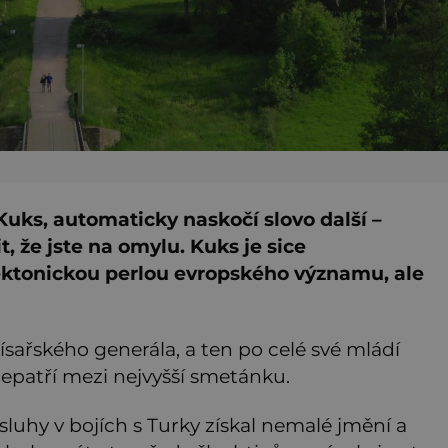
Kuks, automaticky naskočí slovo další –
že jste na omylu. Kuks je sice
ektonickou perlou evropského významu, ale
sařského generála, a ten po celé své mládí
nepatří mezi nejvyšší smetánku.
sluhy v bojích s Turky získal nemalé jmění a