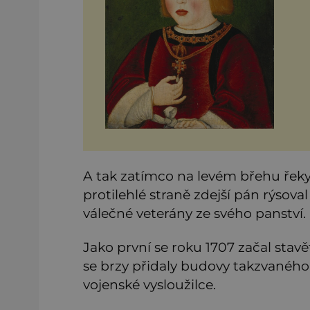
ne
A tak zatímco na levém břehu řeky 
protilehlé straně zdejší pán rýsova
válečné veterány ze svého panství.
Jako první se roku 1707 začal stavět
se brzy přidaly budovy takzvaného
vojenské vysloužilce.