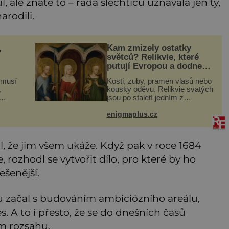
ul, ale znáte to – řada šlechticů uznávala jen ty,
rodili.
,
Kam zmizely ostatky
světců? Relikvie, které
putují Evropou a dodnes
budí úžas
 musí
Kosti, zuby, pramen vlasů nebo
,
kousky oděvu. Relikvie svatých
jsou po staletí jedním z
atel.
nejcennějších pokladů
sti
křesťanského světa. Některé
enigmaplus.cz
dé.
mají pečlivě doloženou historii,
ž
jiné provází záhady, krádeže
, že jim všem ukáže. Když pak v roce 1684
, rozhodl se vytvořit dílo, pro které by ho
ešenější.
u začal s budováním ambiciózního areálu,
 A to i přesto, že se do dnešních časů
m rozsahu.