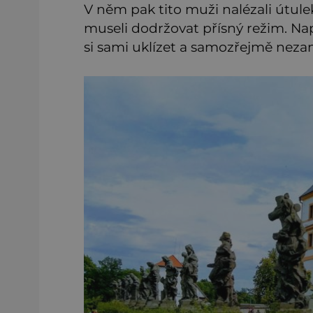
V něm pak tito muži nalézali útule
museli dodržovat přísný režim. Nap
si sami uklízet a samozřejmě neza