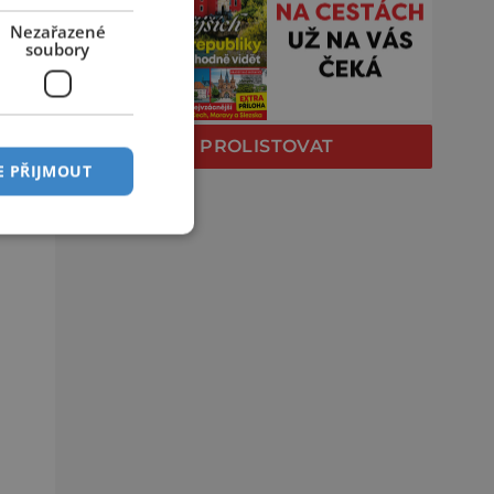
Nezařazené
soubory
PROLISTOVAT
E PŘIJMOUT