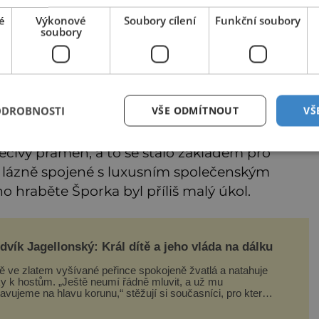
é
Výkonové
Soubory cílení
Funkční soubory
soubory
ODROBNOSTI
VŠE ODMÍTNOUT
VŠ
léčivý pramen, a to se stalo základem pro
 lázně spojené s luxusním společenským
o hraběte Šporka byl příliš malý úkol.
dvík Jagellonský: Král dítě a jeho vláda na dálku
tě ve zlatem vyšívané peřince spokojeně žvatlá a natahuje
ky k hostům. „Ještě neumí řádně mluvit, a už mu
avujeme na hlavu korunu,“ stěžují si současníci, pro které
k neuvěření, že droboučký princ se dnes stal králem.
ázka za milion, na niž by všichni, zejména stárnoucí a