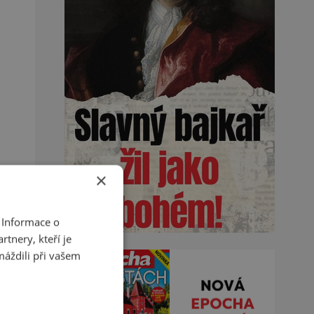
×
 Informace o
tnery, kteří je
máždili při vašem