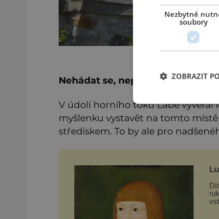
Nezbytně nutn
soubory
ZOBRAZIT P
Nehádat se, nepít a modlit se
V údolí horního toku Labe vyvěral 
myšlenku vystavět na tomto místě
střediskem. To by ale pro nadšenéh
Lu
Dí
ru
vst
je 
Ot