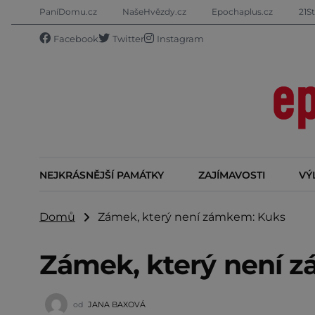
PaníDomu.cz
NašeHvězdy.cz
Epochaplus.cz
21St
Facebook
Twitter
Instagram
NEJKRÁSNĚJŠÍ PAMÁTKY
ZAJÍMAVOSTI
VÝ
Domů
Zámek, který není zámkem: Kuks
Zámek, který není 
od
JANA BAXOVÁ