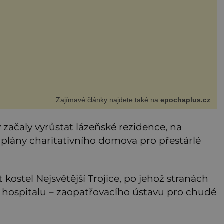
mocný král Vl
Zajímavé články najdete také na
epochaplus.cz
začaly vyrůstat lázeňské rezidence, na
l plány charitativního domova pro přestárlé
 kostel Nejsvětější Trojice, po jehož stranách
 hospitalu – zaopatřovacího ústavu pro chudé