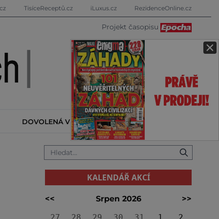
cz
TisíceReceptů.cz
iLuxus.cz
RezidenceOnline.cz
Projekt časopisu
×
DOVOLENÁ V ZAHRANIČÍ
KALENDÁŘ AKCÍ
KALENDÁŘ AKCÍ
<<
Srpen 2026
>>
27
28
29
30
31
1
2