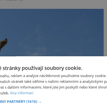
 stránky používají soubory cookie.
obsahu, reklam a analýze návštěvnosti používáme soubory cookie.
ašich stránek také sdílíme s našimi reklamními a analytickými par
 s dalšími informacemi, které jste jim poskytli nebo které shro
služeb.
Více informací
HNY PARTNERY
(1616) →