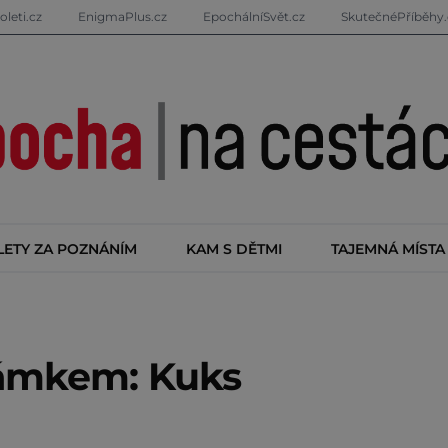
oleti.cz
EnigmaPlus.cz
EpochálníSvět.cz
SkutečnéPříběhy.
LETY ZA POZNÁNÍM
KAM S DĚTMI
TAJEMNÁ MÍSTA
zámkem: Kuks