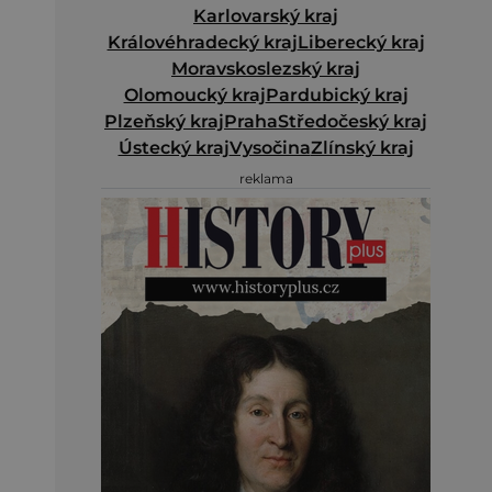
Karlovarský kraj
Královéhradecký kraj
Liberecký kraj
Moravskoslezský kraj
Olomoucký kraj
Pardubický kraj
Plzeňský kraj
Praha
Středočeský kraj
Ústecký kraj
Vysočina
Zlínský kraj
reklama