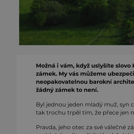
Možná i vám, když uslyšíte slovo 
zámek. My vás můžeme ubezpečit, 
neopakovatelnou barokní archit
žádný zámek to není.
Byl jednou jeden mladý muž, syn cí
tak trochu trpěl tím, že přece jen 
Pravda, jeho otec za své válečné zá