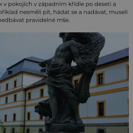
k v pokojích v západním křídle po deseti a
říklad nesměli pít, hádat se a nadávat, museli
nedbávat pravidelné mše.