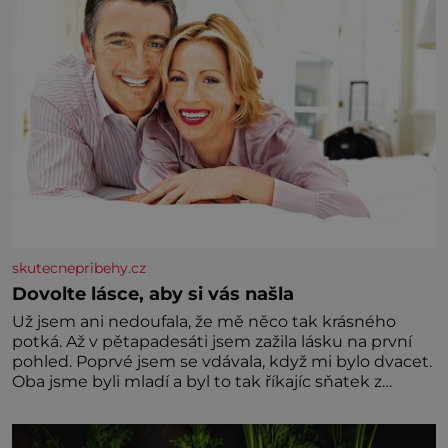
skutecnepribehy.cz
Dovolte lásce, aby si vás našla
Už jsem ani nedoufala, že mě něco tak krásného
potká. Až v pětapadesáti jsem zažila lásku na první
pohled. Poprvé jsem se vdávala, když mi bylo dvacet.
Oba jsme byli mladí a byl to tak říkajíc sňatek z
rozumu. Rodiče nás dali dohromady, Toník byl dobře
zaopatřený mladý muž. Manželství nám oběma moc
nesvědčilo, brzy jsme zjistili, že