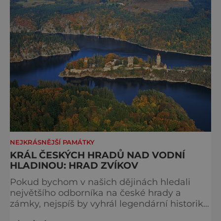
skrývá několikerá tajemství a jejich
vysvětlení rozhodně nehodlá dát snadno!
První hodnověrné zmínky o existenci Z
NEJKRÁSNĚJŠÍ PAMÁTKY
KRÁL ČESKÝCH HRADŮ NAD VODNÍ
HLADINOU: HRAD ZVÍKOV
Pokud bychom v našich dějinách hledali
největšího odborníka na české hrady a
zámky, nejspíš by vyhrál legendární historik
přelomu 19. a 20. století profesor August