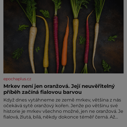
epochaplus.cz
Mrkev není jen oranžová. Její neuvěřitelný
příběh začíná fialovou barvou
Když dnes vytáhneme ze země mrkev, většina z nás
očekává sytě oranžový kořen. Jenže po většinu své
historie je mrkev všechno možné, jen ne oranžová. Je
fialová, žlutá, bílá, někdy dokonce téměř černá. Až
díky stovkám let pečlivého šlechtění se z ní stává