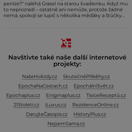
peníze?“ naléhá Grasel na starou švadlenku. Když mu
to neprozradí – ostatně ani nemůže, protože žádné
nemá, spokojí se lupič s několika měďáky a štůčky
látky. Zraněná žena pár dní nato umírá. Je to muž
nebývale krutý. Jeho činy budí hrůzu ještě dlouho po
jeho smrti
Navštivte také naše další internetové
projekty:
NašeHvězdy.cz
SkutečnéPříběhy.cz
EpochaNaCestach.cz
EpochálníSvět.cz
Epochaplus.cz
Enigmaplus.cz
TisíceReceptů.cz
21Stoleti.cz
iLuxus.cz
RezidenceOnline.cz
DarujteČasopis.cz
HistoryPlus.cz
NejsemSama.cz