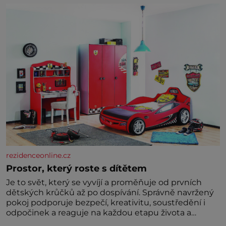
zelenina, bez které si českou zahradu ani
nedokážeme představit. Její příběh je
rezidenceonline.cz
Prostor, který roste s dítětem
Je to svět, který se vyvíjí a proměňuje od prvních
dětských krůčků až po dospívání. Správně navržený
pokoj podporuje bezpečí, kreativitu, soustředění i
odpočinek a reaguje na každou etapu života a
specifické potřeby dítěte. Pro nejmenší je klíčová