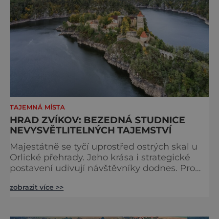
TAJEMNÁ MÍSTA
HRAD ZVÍKOV: BEZEDNÁ STUDNICE
NEVYSVĚTLITELNÝCH TAJEMSTVÍ
Majestátně se tyčí uprostřed ostrých skal u
Orlické přehrady. Jeho krása i strategické
postavení udivují návštěvníky dodnes. Pro
badatele a záhadology je hrad Zvíkov něčím
zobrazit více >>
naprosto výjimečným. S každým novým
poznatkem o gotickém hradě jsou
paradoxně blíž světu tajemna. Zvíkov totiž