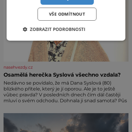
VŠE ODMÍTNOUT
ZOBRAZIT PODROBNOSTI
nasehvezdy.cz
Osamělá herečka Syslová všechno vzdala?
Nedávno se povídalo, že má Dana Syslová (80)
blízkého přítele, který je jí oporou. Ale je to ještě
vůbec pravda? V posledních dnech čím dál častěji
mluví o svém odchodu. Dohnala ji snad samota? Půs