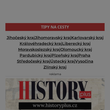
TIPY NA CESTY
Jihočeský kraj
Jihomoravský kraj
Karlovarský kraj
Královéhradecký kraj
Liberecký kraj
Moravskoslezský kraj
Olomoucký kraj
Pardubický kraj
Plzeňský kraj
Praha
Středočeský kraj
Ústecký kraj
Vysočina
Zlínský kraj
reklama