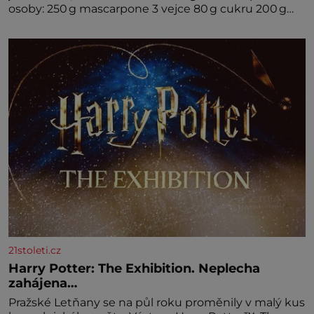
osoby: 250 g mascarpone 3 vejce 80 g cukru 200 g
cukrářských piškotů 250 ml silné kávy 2 lžíce
amaretta kakao na posypání Postup: Oddělte
žloutky od bílků. Žloutky vyšlehejte s cukrem do
světlé pěny a postupně do nich vmíchejte
mascarpone, aby vznikl hladký
21stoleti.cz
Harry Potter: The Exhibition. Neplecha
zahájena…
Pražské Letňany se na půl roku proměnily v malý kus