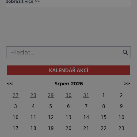
zobrazit více >>
Sedláček, autor monumentálního
patnáctidílného spisu Hrady, zámky a tvrze
království Českého. Hrad Zvíkov v něm
prohlásil za krále českých hradů. Zveme vás
na jeho prohlídku, abychom se společně
přesvědčili, zda měl pan profesor pra
KALENDÁŘ AKCÍ
<<
Srpen 2026
>>
27
28
29
30
31
1
2
3
4
5
6
7
8
9
10
11
12
13
14
15
16
17
18
19
20
21
22
23