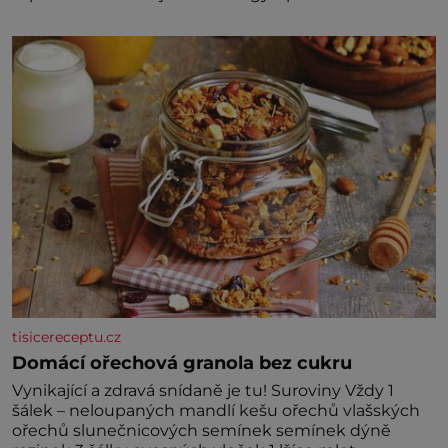
marně v paměti lovíte název knížky, kterou jste
nedávno přečetli. Je to opravdu tak, s věkem jako
kdyby se paměť rozhodla stávkovat. Cvičte
tisicereceptu.cz
Domácí ořechová granola bez cukru
Vynikající a zdravá snídaně je tu! Suroviny Vždy 1
šálek – neloupaných mandlí kešu ořechů vlašských
ořechů slunečnicových semínek semínek dýně