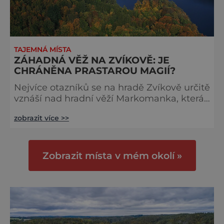
TAJEMNÁ MÍSTA
ZÁHADNÁ VĚŽ NA ZVÍKOVĚ: JE
CHRÁNĚNA PRASTAROU MAGIÍ?
Nejvíce otazníků se na hradě Zvíkově určitě
vznáší nad hradní věží Markomanka, která
kdysi sloužila jako úkryt korunovačních
zobrazit více >>
klenotů. Právě tady mají být nejsilnější
tajemné proudy energie, které dokážou
způsobit nevysvětlitelné poruchy
elektroniky. Kameny věže pak na sobě
Zobrazit místa v mém okolí »
nesou šifry, ukazující prý cestu k pokladu.
Zvláštní kapitolu v historii hradu,
založeného v první polovině 13. století, hr