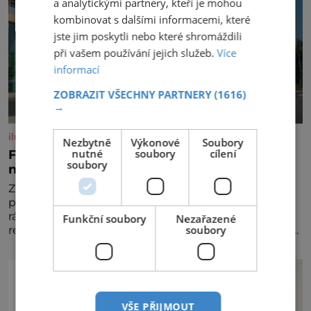
a analytickými partnery, kteří je mohou
kombinovat s dalšími informacemi, které
jste jim poskytli nebo které shromáždili
při vašem používání jejich služeb.
Více
informací
ZOBRAZIT VŠECHNY PARTNERY
(1616)
→
iluxus.cz
Nezbytně
Výkonové
Soubory
nutné
soubory
cílení
Ford dává český fotbal do pohybu. Stává se
soubory
novým partnerem FAČR
Značka Ford se od srpna 2026 stává novým
partnerem Fotbalové asociace České republiky. V
rámci tříleté spolupráce zajistí mobilitu asociace,
Funkční soubory
Nezařazené
soubory
reprezentačních týmů i českého fotbalu v regionech.
Partner
VŠE PŘIJMOUT