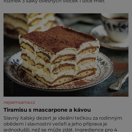
rozinek 3 šálky ovesných vloček 1 lžíce mlet
nejsemsama.cz
Tiramisu s mascarpone a kávou
Slavný italský dezert je ideální tečkou za rodinným
obědem i slavnostní večeří a jeho příprava je
jednodušší, než se může zdát. Ingredience pro 4