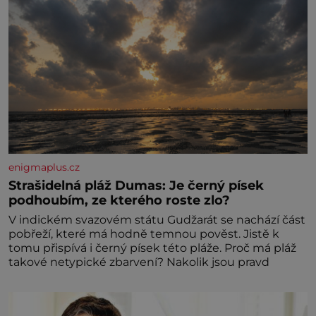
enigmaplus.cz
Strašidelná pláž Dumas: Je černý písek
podhoubím, ze kterého roste zlo?
V indickém svazovém státu Gudžarát se nachází část
pobřeží, které má hodně temnou pověst. Jistě k
tomu přispívá i černý písek této pláže. Proč má pláž
takové netypické zbarvení? Nakolik jsou pravd