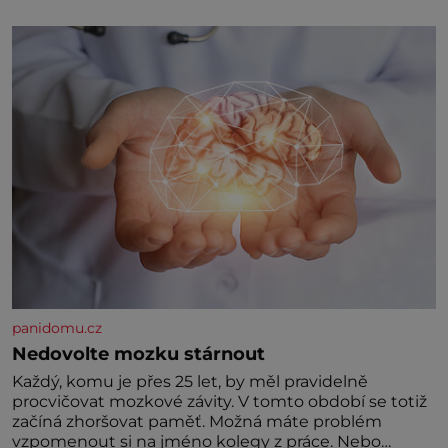
klidného ptáčka, který většinu dne jen posedává.
Hodně času tráví na zemi, kde sbírá zbytky semínek
Jeho domovinou je prakticky celá Austrálie s
výjimkou pobřežní oblasti.
panidomu.cz
Nedovolte mozku stárnout
Každý, komu je přes 25 let, by měl pravidelně
procvičovat mozkové závity. V tomto období se totiž
začíná zhoršovat paměť. Možná máte problém
vzpomenout si na jméno kolegy z práce. Nebo