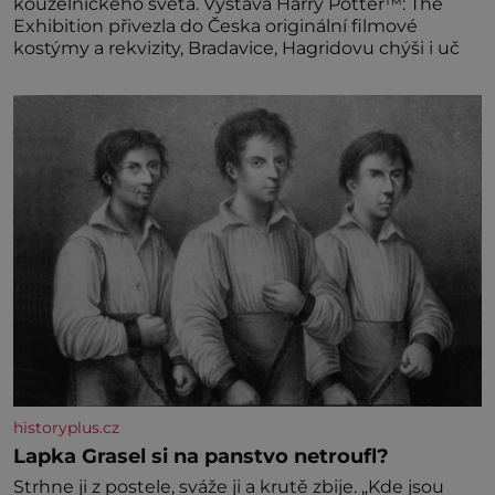
kouzelnického světa. Výstava Harry Potter™: The
Exhibition přivezla do Česka originální filmové
kostýmy a rekvizity, Bradavice, Hagridovu chýši i uč
historyplus.cz
Lapka Grasel si na panstvo netroufl?
Strhne ji z postele, sváže ji a krutě zbije. „Kde jsou