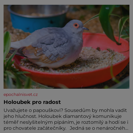
jednoduchost, měkkost a bezpečí, proto by pokoj
miminka měl působit především klidně a útulně.
Předškolní věk je
epochalnisvet.cz
Holoubek pro radost
Uvažujete o papouškovi? Sousedům by mohla vadit
jeho hlučnost. Holoubek diamantový komunikuje
téměř neslyšitelným pípáním, je roztomilý a hodí se i
pro chovatele začátečníky. Jedná se o nenáročného