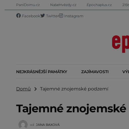
PaníDomu.cz
NašeHvězdy.cz
Epochaplus.cz
21St
Facebook
Twitter
Instagram
NEJKRÁSNĚJŠÍ PAMÁTKY
ZAJÍMAVOSTI
VÝ
Domů
Tajemné znojemské podzemí
Tajemné znojemské
od
JANA BAXOVÁ