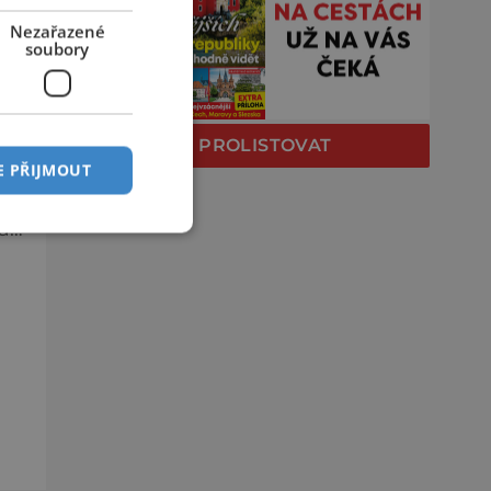
Nezařazené
soubory
V
PROLISTOVAT
E PŘIJMOUT
ary