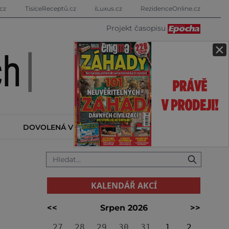
cz
TisíceReceptů.cz
iLuxus.cz
RezidenceOnline.cz
Projekt časopisu
×
DOVOLENÁ V ZAHRANIČÍ
KALENDÁŘ AKCÍ
KALENDÁŘ AKCÍ
<<
Srpen 2026
>>
27
28
29
30
31
1
2