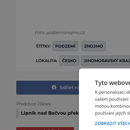
Foto: podzemiznojmo.cz
ŠTÍTKY:
PODZEMÍ
ZNOJMO
LOKALITA:
ČESKO
JIHOMORAVSKÝ KRA
Tyto webové
Sdílet na Facebooku
K personalizaci 
vašem používání n
Předchozí článek
mohou kombinovat
používání jejich 
Lipník nad Bečvou překvapí
ZOBRAZIT VŠEC