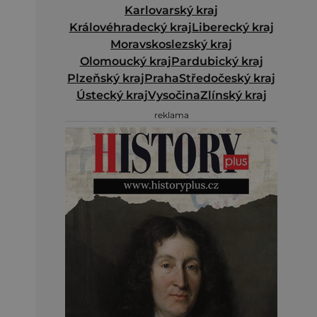
Karlovarský kraj
Královéhradecký kraj
Liberecký kraj
Moravskoslezský kraj
Olomoucký kraj
Pardubický kraj
Plzeňský kraj
Praha
Středočeský kraj
Ústecký kraj
Vysočina
Zlínský kraj
reklama