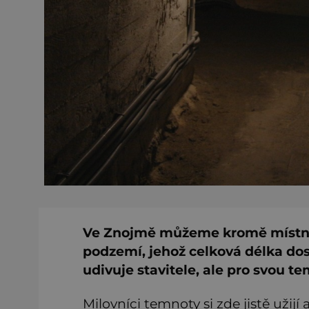
Ve Znojmě můžeme kromě místních
podzemí, jehož celková délka do
udivuje stavitele, ale pro svou t
Milovníci temnoty si zde jistě užij