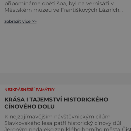
připomínáme oběti šoa, byl na vernisáži v
Městském muzeu ve Františkových Lázních
představen model synagogy, která byla nacisty
zobrazit více >>
zničena v roce 1938. Do lázeňského města se tak
více než symbolicky vrátil židovský svatostánek.
Autorem modelu je Bohuslav Karban z Aše.
Připomeňme si nyní některé události spojené s
touto významnou stavbou. [gallery ids="917
NEJKRÁSNĚJŠÍ PAMÁTKY
KRÁSA I TAJEMSTVÍ HISTORICKÉHO
CÍNOVÉHO DOLU
K nejzajímavějším návštěvnickým cílům
Slavkovského lesa patří historický cínový důl
Jeroným nedaleko zaniklého horního města Čist