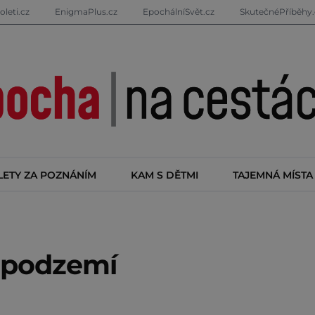
oleti.cz
EnigmaPlus.cz
EpochálníSvět.cz
SkutečnéPříběhy.
LETY ZA POZNÁNÍM
KAM S DĚTMI
TAJEMNÁ MÍSTA
 podzemí