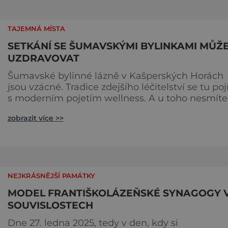
TAJEMNÁ MÍSTA
SETKÁNÍ SE ŠUMAVSKÝMI BYLINKAMI MŮŽ
UZDRAVOVAT
Šumavské bylinné lázně v Kašperských Horách
jsou vzácné. Tradice zdejšího léčitelství se tu poj
s moderním pojetím wellness. A u toho nesmíte
chybět. Jsou naprosto výjimečné a přitom vlastně
zobrazit více >>
totálně obyčejné. Na nic speciálního si nehrají
a právě proto lidi okouzlují. Bylinné lázně leží
přímo v historickém centru městečka nedaleko
řeky Otavy, po
NEJKRÁSNĚJŠÍ PAMÁTKY
MODEL FRANTIŠKOLÁZEŇSKÉ SYNAGOGY 
SOUVISLOSTECH
Dne 27. ledna 2025, tedy v den, kdy si