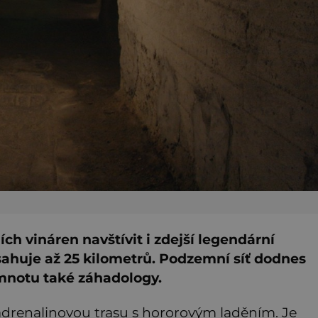
 vináren navštívit i zdejší legendární
sahuje až 25 kilometrů. Podzemní síť dodnes
emnotu také záhadology.
í adrenalinovou trasu s hororovým laděním. Je