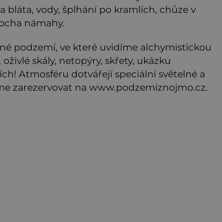
a bláta, vody, šplhání po kramlích, chůze v
trocha námahy.
mné podzemí, ve které uvidíme alchymistickou
oživlé skály, netopýry, skřety, ukázku
ích! Atmosféru dotvářejí speciální světelné a
eme zarezervovat na www.podzemiznojmo.cz.