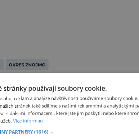
J
OKRES ZNOJMO
 stránky používají soubory cookie.
Sdílet na Twitteru
obsahu, reklam a analýze návštěvnosti používáme soubory cookie.
ašich stránek také sdílíme s našimi reklamními a analytickými par
Další článek
 s dalšími informacemi, které jste jim poskytli nebo které shro
služeb.
Více informací
Lázně Luhačovice: Odpočinek s tradicí
HNY PARTNERY
(1616) →