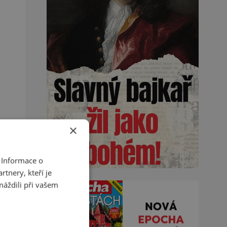
×
 Informace o
tnery, kteří je
máždili při vašem