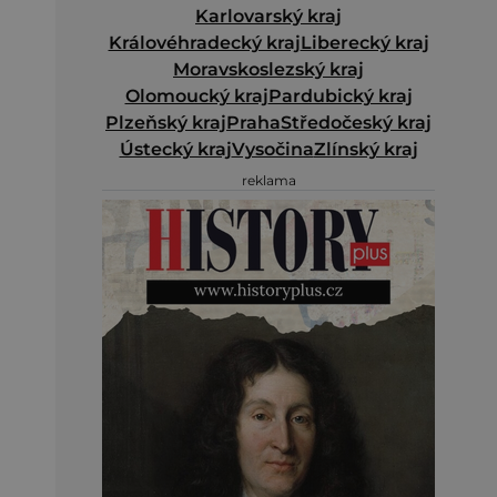
Karlovarský kraj
Královéhradecký kraj
Liberecký kraj
Moravskoslezský kraj
Olomoucký kraj
Pardubický kraj
Plzeňský kraj
Praha
Středočeský kraj
Ústecký kraj
Vysočina
Zlínský kraj
reklama