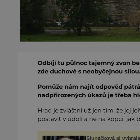
Odbíjí tu půlnoc tajemný zvon bez
zde duchové s neobyčejnou silou.
Pomůže nám najít odpověď pátrání
nadpřirozených úkazů je třeba hl
Hrad je zvláštní už jen tím, že jej j
postavit v údolí a ne na kopci, jak
Slunéčková si vybral