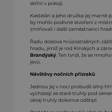
skříní v pokoji.
Kastelán a jeho družka jej marně po
by mohlo podivné stvoření z místno
zmiňovali i další zaměstnanci hradu,
Řadu doslova hrůzostrašných zážit
hradu, jimiž je rod Kinských a zá
Brandýský
. Ten tvrdí, že se mnoho
jevů.
Návštěvy nočních přízraků
Jednou jej v noci probudil silný hřm
vycházejí ze staré truhly pod okne
okraj truhly dokonce odštípl.