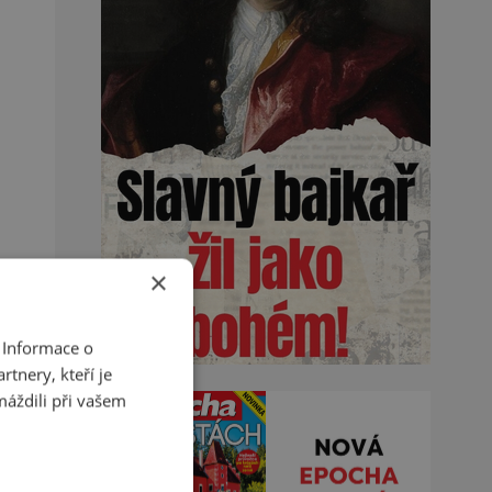
×
 Informace o
tnery, kteří je
máždili při vašem