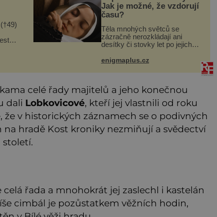
Jak je možné, že vzdorují
času?
 (†49)
Těla mnohých světců se
zázračně nerozkládají ani
řesto
desítky či stovky let po jejich
telé
smrti, ačkoliv na nich často
chny
nebylo provedeno balzamování
enigmaplus.cz
ou,
či jiné pokusy o konzervaci.
†4
Neporušené ostatky bývají
považo
 rukama celé řady majitelů a jeho konečnou
u dali
Lobkovicové
, kteří jej vlastnili od roku
é, že v historických záznamech se o podivných
h na hradě Kost kroniky nezmiňují a svědectví
století.
elá řada a mnohokrát jej zaslechl i kastelán
spíše cimbál je pozůstatkem věžních hodin,
těn v Bílé věži hradu.