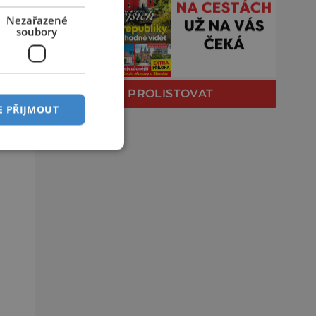
Nezařazené
soubory
PROLISTOVAT
E PŘIJMOUT