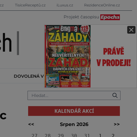
cz
TisíceReceptů.cz
iLuxus.cz
RezidenceOnline.cz
Projekt časopisu
×
DOVOLENÁ V ZAHRANIČÍ
KALENDÁŘ AKCÍ
KALENDÁŘ AKCÍ
oc
<<
Srpen 2026
>>
27
28
29
30
31
1
2