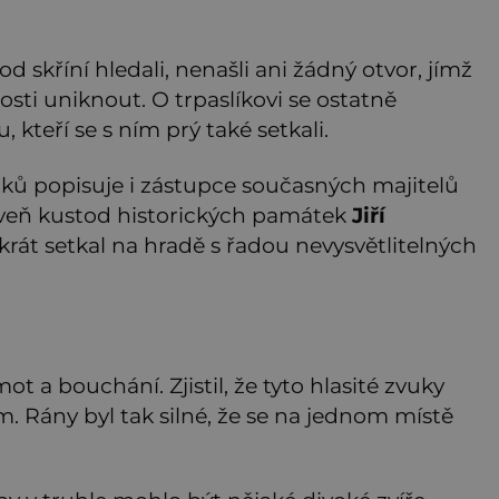
d skříní hledali, nenašli ani žádný otvor, jímž
sti uniknout. O trpaslíkovi se ostatně
 kteří se s ním prý také setkali.
ků popisuje i zástupce současných majitelů
roveň kustod historických památek
Jiří
krát setkal na hradě s řadou nevysvětlitelných
ot a bouchání. Zjistil, že tyto hlasité zvuky
m. Rány byl tak silné, že se na jednom místě