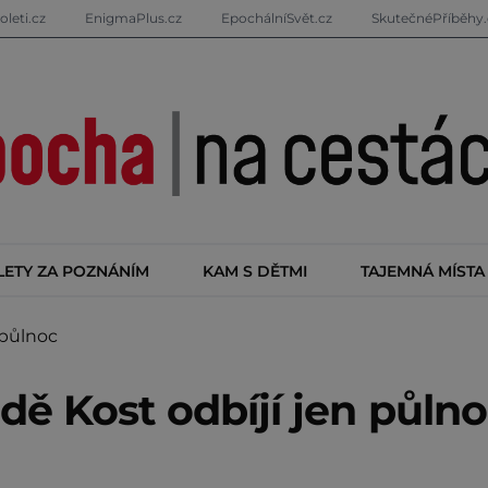
oleti.cz
EnigmaPlus.cz
EpochálníSvět.cz
SkutečnéPříběhy.
LETY ZA POZNÁNÍM
KAM S DĚTMI
TAJEMNÁ MÍSTA
 půlnoc
ě Kost odbíjí jen půln