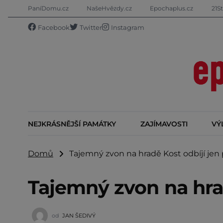
PaníDomu.cz
NašeHvězdy.cz
Epochaplus.cz
21St
Facebook
Twitter
Instagram
NEJKRÁSNĚJŠÍ PAMÁTKY
ZAJÍMAVOSTI
VÝ
Domů
Tajemný zvon na hradě Kost odbíjí jen
Tajemný zvon na hrad
od
JAN ŠEDIVÝ