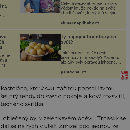
Celých šedesát let jsem žila s
í na
vědomím, že někde na světě
chodí člověk, který má stejnou
é.
krev jako já. Jen jsem si už
stojí
nedovedla vybavit jeho tvář.
skutecnepribehy.cz
oký
Byli jsme ještě malí, když jsme
bližně
s mým o šest let mlad
ová.
Ty nejlepší brambory na
ěh
světě
u
Také si myslíte, že uvařit
 země
brambory umí každý? Asi ano,
kává
ale aby byly opravdu lahodné,
že po
hodí se některé jednoduché
kev
triky. Že jsou různé varné typy
panidomu.cz
od A, tedy na saláty, po D na
 bílá,
kaši, určitě víte, takže
ná.
 kastelána, který svůj zážitek popsal i týmu
šel prý tehdy do svého pokoje, a když rozsvítil,
utečného skřítka.
, oblečený byl v zelenkavém oděvu. Trpaslík se
a dal se na rychlý útěk. Zmizel pod jednou ze