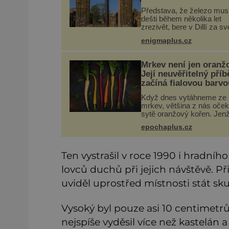
Představa, že železo mus
dešti během několika let
zrezivět, bere v Dillí za sv
Uprostřed komplexu Qutb 
enigmaplus.cz
více než sedm metrů vys
železný sloup, který už při
1 600 let odolává počasí
Mrkev není jen oranž
Její neuvěřitelný příb
začíná fialovou barvo
Když dnes vytáhneme ze
mrkev, většina z nás oče
sytě oranžový kořen. Jen
většinu své historie je mr
epochaplus.cz
všechno možné, jen ne
oranžová. Je fialová, žlutá,
někdy dokonce téměř čer
Ten vystrašil v roce 1990 i hradního
lovců duchů při jejich návštěvě. Při
uviděl uprostřed místnosti stát sk
Vysoký byl pouze asi 10 centimetrů
nejspíše vyděsil více než kastelán 