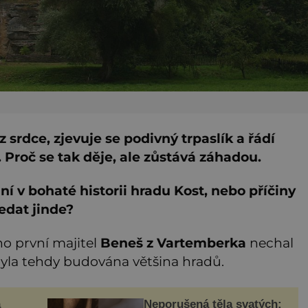
 srdce, zjevuje se podivný trpaslík a řádí
 Proč se tak děje, ale zůstává záhadou.
 v bohaté historii hradu Kost, nebo příčiny
edat jinde?
eho první majitel
Beneš z Vartemberka
nechal
 byla tehdy budována většina hradů.
a
Neporušená těla svatých: