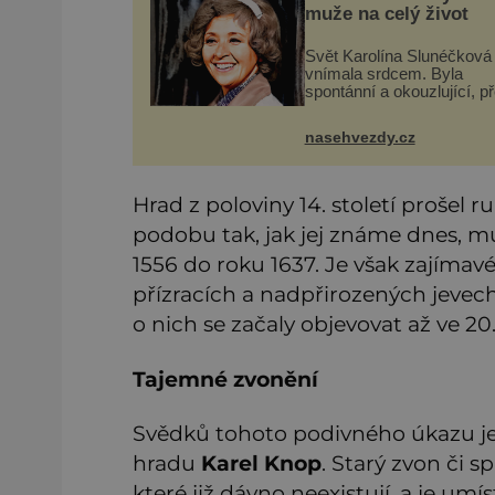
muže na celý život
Svět Karolína Slunéčková
vnímala srdcem. Byla
spontánní a okouzlující, p
u ní neměli četní obdivova
nejmenší šanci. Měla vše
nasehvezdy.cz
předpoklady stát se hvězd
ale Karolína Slunéčková (
Hrad z poloviny 14. století prošel
podobu tak, jak jej známe dnes, m
1556 do roku 1637. Je však zajímav
přízracích a nadpřirozených jevec
o nich se začaly objevovat až ve 20. 
Tajemné zvonění
Svědků tohoto podivného úkazu je c
hradu
Karel Knop
. Starý zvon či 
které již dávno neexistují, a je umís