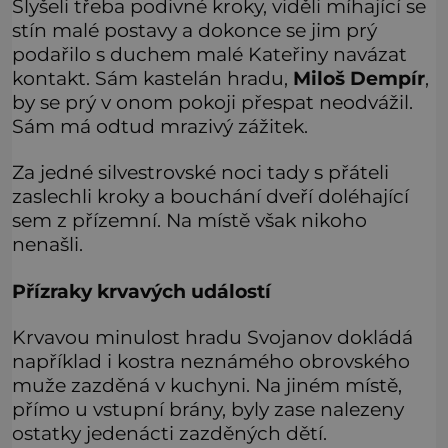
Slyšeli třeba podivné kroky, viděli míhající se
stín malé postavy a dokonce se jim prý
podařilo s duchem malé Kateřiny navázat
kontakt. Sám kastelán hradu,
Miloš Dempír
,
by se prý v onom pokoji přespat neodvážil.
Sám má odtud mrazivý zážitek.
Za jedné silvestrovské noci tady s přáteli
zaslechli kroky a bouchání dveří doléhající
sem z přízemní. Na místě však nikoho
nenašli.
Přízraky krvavých událostí
Krvavou minulost hradu Svojanov dokládá
například i kostra neznámého obrovského
muže zazděná v kuchyni. Na jiném místě,
přímo u vstupní brány, byly zase nalezeny
ostatky jedenácti zazděných dětí.