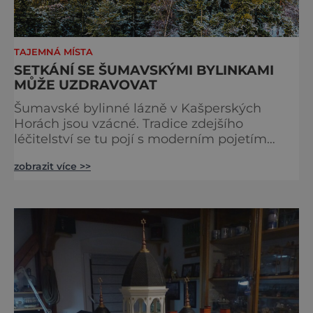
TAJEMNÁ MÍSTA
SETKÁNÍ SE ŠUMAVSKÝMI BYLINKAMI
MŮŽE UZDRAVOVAT
Šumavské bylinné lázně v Kašperských
Horách jsou vzácné. Tradice zdejšího
léčitelství se tu pojí s moderním pojetím
wellness. A u toho nesmíte chybět. Jsou
zobrazit více >>
naprosto výjimečné a přitom vlastně totálně
obyčejné. Na nic speciálního si nehrají
a právě proto lidi okouzlují. Bylinné lázně leží
přímo v historickém centru městečka
nedaleko řeky Otavy, po