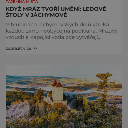
TAJEMNÁ MÍSTA
KDYŽ MRÁZ TVOŘÍ UMĚNÍ: LEDOVÉ
ŠTOLY V JÁCHYMOVĚ
V hlubinách jáchymovských dolů vzniká
každou zimu neobyčejná podívaná. Mrazivý
vzduch a kapající voda zde vytvářejí
fascinující ledové útvary připomínající
zobrazit více >>
křišťálové sochy. Toto jedinečné „ledové
království“ však s příchodem jara rychle mizí
– a zůstávají po něm jen fotografie a
vzpomínky. Zima dokáže v přírodě vytvářet n