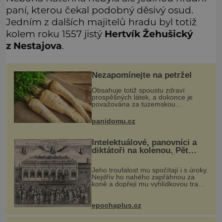
paní, kterou čekal podobný děsivý osud.
Jedním z dalších majitelů hradu byl totiž
kolem roku 1557 jistý
Hertvík Žehušický
z Nestajova
.
Nezapomínejte na petržel
Obsahuje totiž spoustu zdraví
prospěšných látek, a dokonce je
považována za tuzemskou
superpotravinu. Zázrak plný
vitaminů V petrželi najdete vitaminy
panidomu.cz
B1, B2, B3, B6, provitamin A, vitamin
E a
Intelektuálové, panovníci a
diktátoři na kolenou. Pět
posledních okamžiků před
popravou
Jeho troufalost mu spočítají i s úroky.
Nejdřív ho nahého zapřáhnou za
koně a dopřejí mu vyhlídkovou trasu
kolem Londýna. Když ho pak věší,
myslí si, že útrapy skončily. Těsně
předtím, než ztratí věd
epochaplus.cz