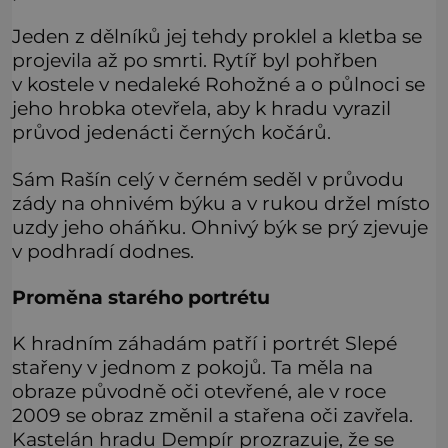
Jeden z dělníků jej tehdy proklel a kletba se
projevila až po smrti. Rytíř byl pohřben
v kostele v nedaleké Rohožné a o půlnoci se
jeho hrobka otevřela, aby k hradu vyrazil
průvod jedenácti černých kočárů.
Sám Rašín celý v černém seděl v průvodu
zády na ohnivém býku a v rukou držel místo
uzdy jeho oháňku. Ohnivý býk se prý zjevuje
v podhradí dodnes.
Proměna starého portrétu
K hradním záhadám patří i portrét Slepé
stařeny v jednom z pokojů. Ta měla na
obraze původně oči otevřené, ale v roce
2009 se obraz změnil a stařena oči zavřela.
Kastelán hradu Dempír prozrazuje, že se