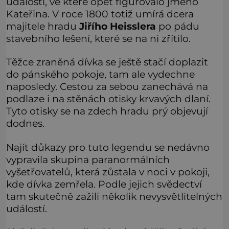
události, ve které opět figurovalo jméno
Kateřina. V roce 1800 totiž umírá dcera
majitele hradu
Jiřího Heisslera
po pádu
stavebního lešení, které se na ni zřítilo.
Těžce zraněná dívka se ještě stačí doplazit
do pánského pokoje, tam ale vydechne
naposledy. Cestou za sebou zanechává na
podlaze i na stěnách otisky krvavých dlaní.
Tyto otisky se na zdech hradu prý objevují
dodnes.
Najít důkazy pro tuto legendu se nedávno
vypravila skupina paranormálních
vyšetřovatelů, která zůstala v noci v pokoji,
kde dívka zemřela. Podle jejich svědectví
tam skutečně zažili několik nevysvětlitelných
událostí.