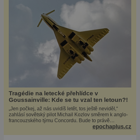
Tragédie na letecké přehlídce v
Goussainville: Kde se tu vzal ten letoun?!
„Jen počkej, až nás uvidíš letět, tos ještě neviděl,“
zahlásí sovětský pilot Michail Kozlov směrem k anglo-
francouzského týmu Concordu. Bude to právě
epochaplus.cz
konkurenční boj, co bude stát za smrtí celé 6členné
posádky Tupoleva Tu-144, zničením několika domů,
usmrcením 8 lidí na zemi (z toho 3 dětí) a 60 váž