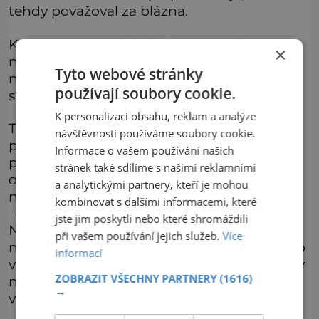
tehdy považoval za blázna.
Když mu to zavolala kolegyně, měl to
×
nejprve za vtip. Teprve když se sám podíval
Tyto webové stránky
na obraz, viděl na vlastní oči, jaká změna se
používají soubory cookie.
s ním stala.
K personalizaci obsahu, reklam a analýze
Tento podivný úkaz prý může doložit,
návštěvnosti používáme soubory cookie.
protože má k dispozici ofotografovaný
Informace o vašem používání našich
původní portrét, kde má žena na obraze oči
stránek také sdílíme s našimi reklamními
otevřené. Co měla tato proměna znamenat,
a analytickými partnery, kteří je mohou
nikdo neví.
kombinovat s dalšími informacemi, které
jste jim poskytli nebo které shromáždili
Někteří badatelé, zkoumající zdejší
při vašem používání jejich služeb.
Více
nadpřirozené jevy, jsou přesvědčení, že jde o
informací
varování. Stařena podle nich zavřela oči, aby
ZOBRAZIT VŠECHNY PARTNERY
(1616)
neviděla další krvavé události, které se mají
→
v budoucnu odehrát.