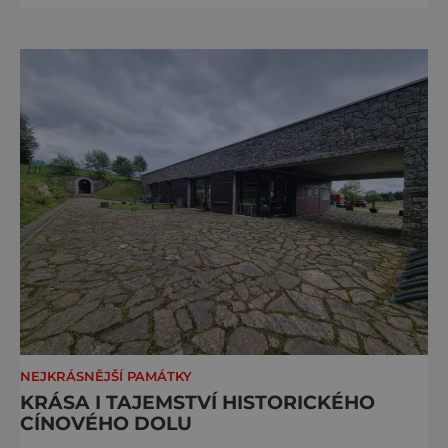
města se tak více než symbolicky vrátil
židovský svatostánek. Autorem modelu je
Bohuslav Karban z Aše. Připomeňme si nyní
některé události spojené s touto významnou
stavbou. [gallery ids="917
NEJKRÁSNĚJŠÍ PAMÁTKY
KRÁSA I TAJEMSTVÍ HISTORICKÉHO
CÍNOVÉHO DOLU