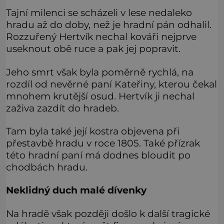
Tajní milenci se scházeli v lese nedaleko
hradu až do doby, než je hradní pán odhalil.
Rozzuřený Hertvík nechal kováři nejprve
useknout obě ruce a pak jej popravit.
Jeho smrt však byla poměrně rychlá, na
rozdíl od nevěrné paní Kateřiny, kterou čekal
mnohem krutější osud. Hertvík ji nechal
zaživa zazdít do hradeb.
Tam byla také její kostra objevena při
přestavbě hradu v roce 1805. Také přízrak
této hradní paní má dodnes bloudit po
chodbách hradu.
Neklidný duch malé dívenky
Na hradě však později došlo k další tragické