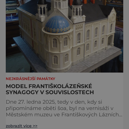
NEJKRÁSNĚJŠÍ PAMÁTKY
MODEL FRANTIŠKOLÁZEŇSKÉ
SYNAGOGY V SOUVISLOSTECH
Dne 27. ledna 2025, tedy v den, kdy si
připomínáme oběti šoa, byl na vernisáži v
Městském muzeu ve Františkových Lázních
představen model synagogy, která byla
zobrazit více >>
nacisty zničena v roce 1938. Do lázeňského