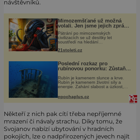
návštěvníků.
Mimozemšťané už možná
volali. Jen jsme jejich zprávu
nedokázali rozpoznat
Pátrání po mimozemských
civilizacích se už desítky let
soustředí na hledání
úzkopásmových rádiových signálů,
21stoleti.cz
které by příroda sama vytvořila jen
stěží. Nová studie však naznačuje,
že právě tato strate
Poslední rozkaz pro
rubínovou ponorku: Zůstaňte
navěky na mořském dně!
Rubín je kamenem slunce a krve.
Rubín je kamenem životní síly a
energie. Zahání slabost a úzkost,
posiluje srdce. Rubín je dobrým
jménem pro neživý stroj, kterému
epochaplus.cz
člověk prokázal čest nezmizet v tavic
Někteří z nich pak cítí třeba nepříjemné
mrazení či návaly strachu. Díky tomu, že
Svojanov nabízí ubytování v hradních
pokojích, lze o nadpřirozených jevech najít