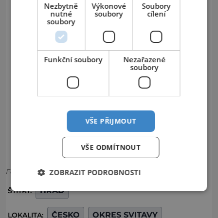
Nezbytně
Výkonové
Soubory
nutné
soubory
cílení
soubory
Funkční soubory
Nezařazené
soubory
VŠE PŘIJMOUT
VŠE ODMÍTNOUT
Foto: Wikipedia
ZOBRAZIT PODROBNOSTI
HRAD
ŠTÍTKY:
ČESKO
OKRES SVITAVY
LOKALITA: