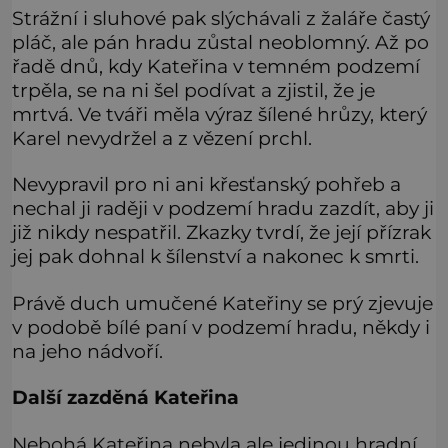
Strážní i sluhové pak slýchávali z žaláře častý
pláč, ale pán hradu zůstal neoblomný. Až po
řadě dnů, kdy Kateřina v temném podzemí
trpěla, se na ni šel podívat a zjistil, že je
mrtvá. Ve tváři měla výraz šílené hrůzy, který
Karel nevydržel a z vězení prchl.
Nevypravil pro ni ani křesťanský pohřeb a
nechal ji raději v podzemí hradu zazdít, aby ji
již nikdy nespatřil. Zkazky tvrdí, že její přízrak
jej pak dohnal k šílenství a nakonec k smrti.
Právě duch umučené Kateřiny se prý zjevuje
v podobě bílé paní v podzemí hradu, někdy i
na jeho nádvoří.
Další zazděná Kateřina
Nebohá Kateřina nebyla ale jedinou hradní