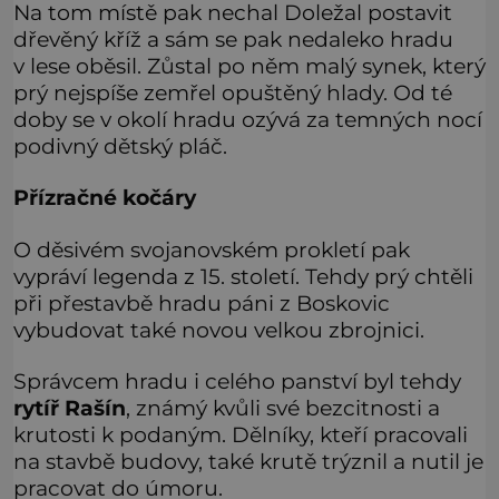
Na tom místě pak nechal Doležal postavit
dřevěný kříž a sám se pak nedaleko hradu
v lese oběsil. Zůstal po něm malý synek, který
prý nejspíše zemřel opuštěný hlady. Od té
doby se v okolí hradu ozývá za temných nocí
podivný dětský pláč.
Přízračné kočáry
O děsivém svojanovském prokletí pak
vypráví legenda z 15. století. Tehdy prý chtěli
při přestavbě hradu páni z Boskovic
vybudovat také novou velkou zbrojnici.
Správcem hradu i celého panství byl tehdy
rytíř Rašín
, známý kvůli své bezcitnosti a
krutosti k podaným. Dělníky, kteří pracovali
na stavbě budovy, také krutě trýznil a nutil je
pracovat do úmoru.