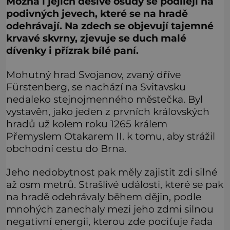
Možná i jejich děsivé osudy se podílejí na
podivných jevech, které se na hradě
odehrávají. Na zdech se objevují tajemné
krvavé skvrny, zjevuje se duch malé
dívenky i přízrak bílé paní.
Mohutný hrad Svojanov, zvaný dříve
Fürstenberg, se nachází na Svitavsku
nedaleko stejnojmenného městečka. Byl
vystavěn, jako jeden z prvních královských
hradů už kolem roku 1265 králem
Přemyslem Otakarem II. k tomu, aby strážil
obchodní cestu do Brna.
Jeho nedobytnost pak měly zajistit zdi silné
až osm metrů. Strašlivé události, které se pak
na hradě odehrávaly během dějin, podle
mnohých zanechaly mezi jeho zdmi silnou
negativní energii, kterou zde pociťuje řada