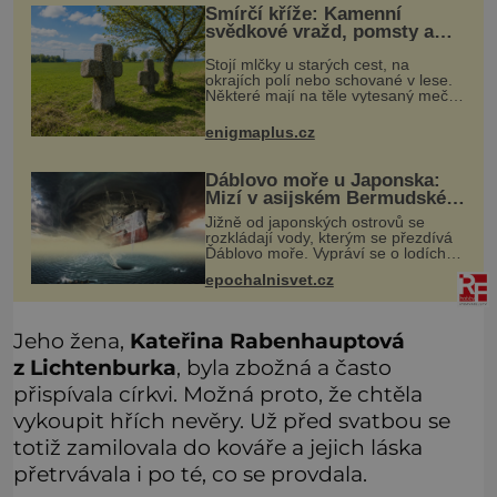
Smírčí kříže: Kamenní
svědkové vražd, pomsty a
dávných vin
Stojí mlčky u starých cest, na
okrajích polí nebo schované v lese.
Některé mají na těle vytesaný meč,
jiné sekeru, v dalším případě jde jen
o prostý kříž. Na první pohled
enigmaplus.cz
vypadají jako zapomenuté nábo
Ďáblovo moře u Japonska:
Mizí v asijském Bermudském
trojúhelníku lodě ve spárech
Jižně od japonských ostrovů se
neznámé síly?
rozkládají vody, kterým se přezdívá
Ďáblovo moře. Vypráví se o lodích
mizejících beze stopy, podivných
epochalnisvet.cz
světlech, zrádných proudech i
mořských dracích, kteří měli tyto ko
Jeho žena,
Kateřina Rabenhauptová
z Lichtenburka
, byla zbožná a často
přispívala církvi. Možná proto, že chtěla
vykoupit hřích nevěry. Už před svatbou se
totiž zamilovala do kováře a jejich láska
přetrvávala i po té, co se provdala.