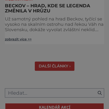
BECKOV – HRAD, KDE SE LEGENDA
ZMĚNILA V HRŮZU
Už samotný pohled na hrad Beckov, tyčící se
vysoko na skalním ostrohu nad řekou Váh na
Slovensku, dokáže vyvolat zvláštní neklid.
Strmé hradby, z nichž se otevírá dechberoucí
zobrazit více >>
výhled do krajiny, se staly i svědky tragédie –
právě odsud měl jeden z prvních pánů hradu
ukončit svůj život. K hradu se váže celá řada
pověstí a u většiny z nich najdeme nějaké to
zrnko pravdy. Většina z nich vypráví o t
DALŠÍ ČLÁNKY ›
KALENDÁŘ AKCÍ