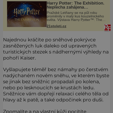
Harry Potter: The Exhibition.
Neplecha zahájena…
Pražské Letňany se na půl roku
proměnily v malý kus kouzelnického
světa. Výstava Harry Potter™: The
Exhibition přivezla do Česka
21stoleti.cz
originální filmové kostýmy a rekvizity,
Bradavice, Hagridovu chýši i uč
Najednou kráčíte po sněhové pokrývce
zasněžených luk daleko od upravených
turistických stezek s nádhernými výhledy na
pohoří Kaiser.
Vyšlapujete téměř bez námahy po čerstvém
nadýchaném novém sněhu, ve kterém byste
se jinak bez sněžnic propadali po kolena,
nebo po lesknoucích se krustách ledu.
Sněžnice vám dopřejí relaxaci celého těla od
hlavy až k patě, a také odpočinek pro duši.
Zpomalíte a na vlastní kůži pocítíte