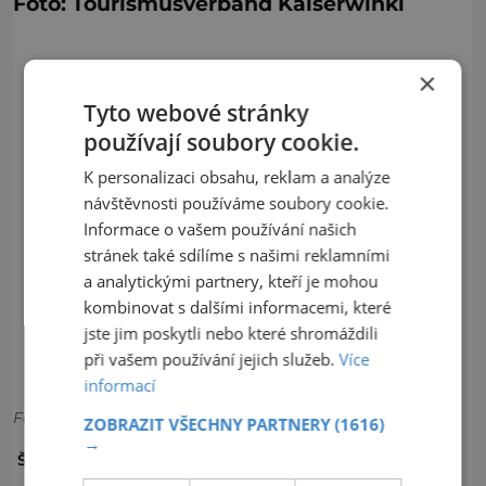
Foto: Tourismusverband Kaiserwinkl
×
Tyto webové stránky
používají soubory cookie.
K personalizaci obsahu, reklam a analýze
návštěvnosti používáme soubory cookie.
Informace o vašem používání našich
stránek také sdílíme s našimi reklamními
a analytickými partnery, kteří je mohou
kombinovat s dalšími informacemi, které
jste jim poskytli nebo které shromáždili
při vašem používání jejich služeb.
Více
informací
Foto:
ZOBRAZIT VŠECHNY PARTNERY
(1616)
→
BĚŽKY
LYŽOVÁNÍ
SJEZDOVKA
ŠTÍTKY: