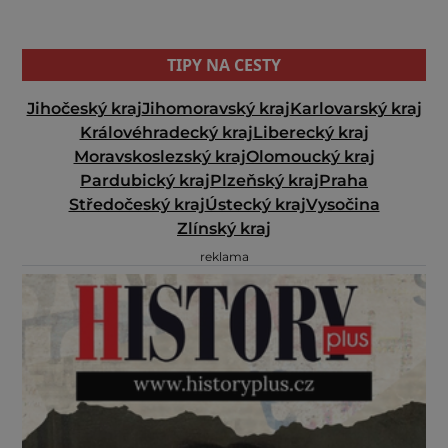
TIPY NA CESTY
Jihočeský kraj
Jihomoravský kraj
Karlovarský kraj
Královéhradecký kraj
Liberecký kraj
Moravskoslezský kraj
Olomoucký kraj
Pardubický kraj
Plzeňský kraj
Praha
Středočeský kraj
Ústecký kraj
Vysočina
Zlínský kraj
reklama