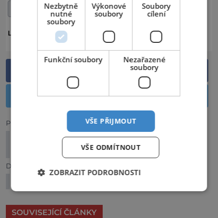
Nezbytně
Výkonové
Soubory
TYROLSKO
nutné
soubory
cílení
soubory
RAKOUSKO
TYROLSKO
LOKALITA:
Funkční soubory
Nezařazené
soubory
Sdílet na Facebooku
Sdílet na Twitteru
VŠE PŘIJMOUT
Předchozí článek
Sjezdové tratě v Jeseníkách: Tohle jsou naše
VŠE ODMÍTNOUT
tipy!
Další článek
ZOBRAZIT PODROBNOSTI
Výlet do Lisabonu
SOUVISEJÍCÍ ČLÁNKY