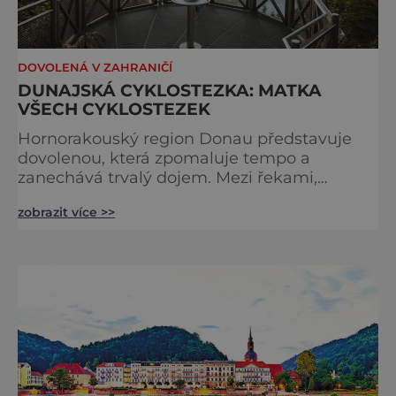
DOVOLENÁ V ZAHRANIČÍ
DUNAJSKÁ CYKLOSTEZKA: MATKA
VŠECH CYKLOSTEZEK
Hornorakouský region Donau představuje
dovolenou, která zpomaluje tempo a
zanechává trvalý dojem. Mezi řekami,
zvlněnou krajinou a mírnými rovinami se zde
zobrazit více >>
propojují pohyb, příroda, gastronomie a
kultura v zážitky, které mají skutečnou
hodnotu. Nejde tu o to být stále výš, rychleji
a dál, ale o výjimečné okamžiky – při
cyklistických výletech podél řek, pěších
túrách s dalekými výhledy, rodinnýc