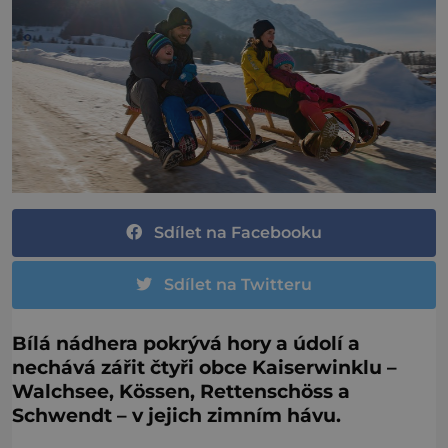
Sdílet na Facebooku
Sdílet na Twitteru
Bílá nádhera pokrývá hory a údolí a
nechává zářit čtyři obce Kaiserwinklu –
Walchsee, Kössen, Rettenschöss a
Schwendt – v jejich zimním hávu.