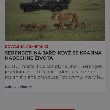
DOVOLENÁ V ZAHRANIČÍ
SERENGETI NA JAŘE: KDYŽ SE KRAJINA
NADECHNE ŽIVOTA
Existují místa, kde čas plyne jinak. Serengeti
je jedním z nich. S příchodem jara se zde
rozlehlé pláně probouzejí do rytmu, který je
starší než lidstvo samo. Vzduch je těžký,
zobrazit více >>
tráva svěží a horizont nekonečný. A právě v
těchto týdnech se odehrává jedno z
nejintenzivnějších přírodních divadel na
světě. Na jihu Serengeti se každoročně
shromažďují statisíce zvířat. Více než 1,5