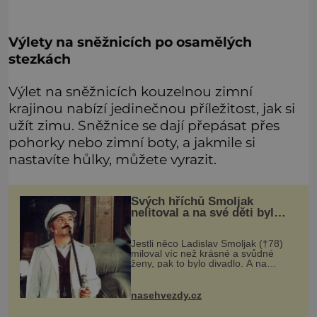
Výlety na sněžnicích po osamělých
stezkách
Výlet na sněžnicích kouzelnou zimní
krajinou nabízí jedinečnou příležitost, jak si
užít zimu. Sněžnice se dají přepásat přes
pohorky nebo zimní boty, a jakmile si
nastavíte hůlky, můžete vyrazit.
Svých hříchů Smoljak
nelitoval a na své děti byl
velmi pyšný
Jestli něco Ladislav Smoljak (†78)
miloval víc než krásné a svůdné
ženy, pak to bylo divadlo. A na
divadelních prknech stál ještě pár
dní před tím, než odešel do
uměleckého nebe. Kdysi někdo z
nasehvezdy.cz
přátel