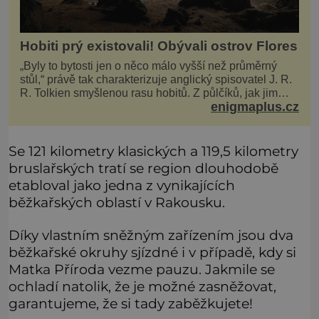
Hobiti prý existovali! Obývali ostrov Flores
„Byly to bytosti jen o něco málo vyšší než průměrný
stůl,“ právě tak charakterizuje anglický spisovatel J. R.
R. Tolkien smyšlenou rasu hobitů. Z půlčíků, jak jim
enigmaplus.cz
říká, následně udělá hlavní hrdiny svých slavných
fantasy knih. Podobné bytosti prý ovšem naši planetu
opravdu kdysi obývaly. Šlo o naše
Se 121 kilometry klasických a 119,5 kilometry
bruslařských tratí se region dlouhodobě
etabloval jako jedna z vynikajících
běžkařských oblastí v Rakousku.
Díky vlastním sněžným zařízením jsou dva
běžkařské okruhy sjízdné i v případě, kdy si
Matka Příroda vezme pauzu. Jakmile se
ochladí natolik, že je možné zasněžovat,
garantujeme, že si tady zaběžkujete!