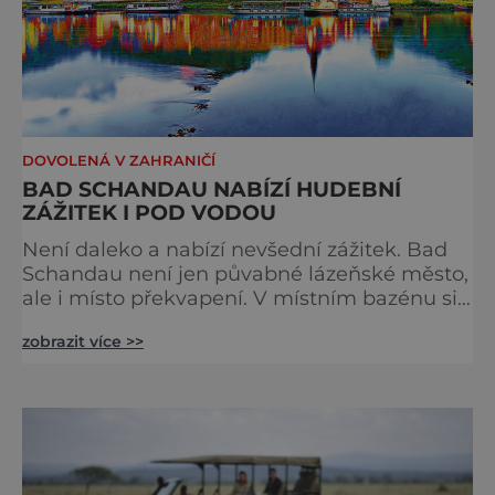
DOVOLENÁ V ZAHRANIČÍ
BAD SCHANDAU NABÍZÍ HUDEBNÍ
ZÁŽITEK I POD VODOU
Není daleko a nabízí nevšední zážitek. Bad
Schandau není jen půvabné lázeňské město,
ale i místo překvapení. V místním bazénu si
totiž můžete vychutnat koncert přímo ve
zobrazit více >>
vodě. Nádherně osvěžující místo leží jen 8
kilometrů od Hřenska a například z Prahy se
tam dostanete vlakem za pouhé dvě hodiny.
I proto je pravděpodobné, že v jeho
bazénech