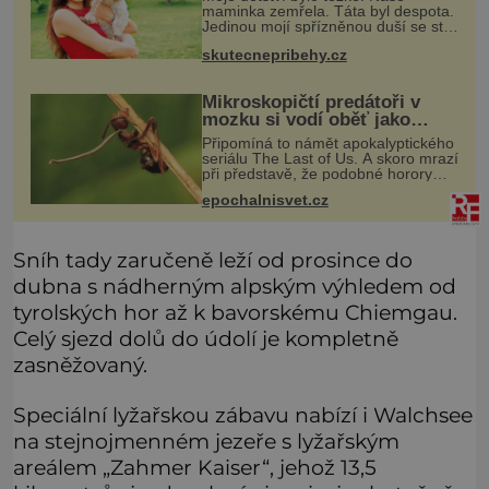
maminka zemřela. Táta byl despota.
Jedinou mojí spřízněnou duší se stal
toulavý pejsek Bobi. Doma jsem jako
skutecnepribehy.cz
dítě měla peklo. Maminka zemřela,
když jsem byla ještě malá. O
Mikroskopičtí predátoři v
mozku si vodí oběť jako
loutku
Připomíná to námět apokalyptického
seriálu The Last of Us. A skoro mrazí
při představě, že podobné horory
probíhají v přírodě běžně – s tím
epochalnisvet.cz
rozdílem, že nejde pouze o infekce
parazitickou houbou a že
Sníh tady zaručeně leží od prosince do
dubna s nádherným alpským výhledem od
tyrolských hor až k bavorskému Chiemgau.
Celý sjezd dolů do údolí je kompletně
zasněžovaný.
Speciální lyžařskou zábavu nabízí i Walchsee
na stejnojmenném jezeře s lyžařským
areálem „Zahmer Kaiser“, jehož 13,5