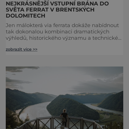
NEJKRÁSNĚJŠÍ VSTUPNÍ BRÁNA DO
SVĚTA FERRAT V BRENTSKÝCH
DOLOMITECH
Jen málokterá via ferrata dokáže nabídnout
tak dokonalou kombinaci dramatických
výhledů, historického významu a technické
přístupnosti jako Via Ferrata Sosat. V srdci
zobrazit více >>
Brentských Dolomit představuje vstupní
bránu do legendárního systému Via delle
Bocchette, který je mezi milovníky ferrat
považován za jednu z nejkrásnějších
vysokohorských tras na světě. Přestože
samotná ferrata nepatří mezi techn