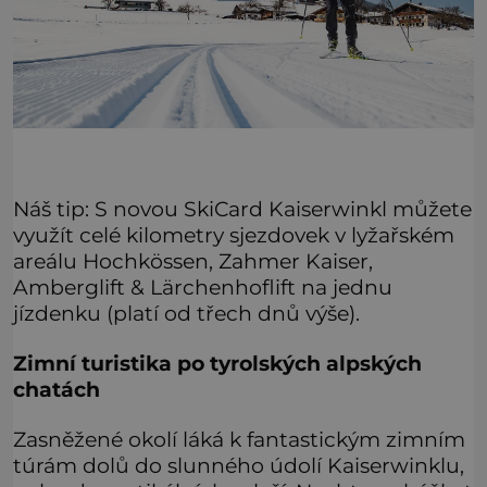
Náš tip: S novou SkiCard Kaiserwinkl můžete
využít celé kilometry sjezdovek v lyžařském
areálu Hochkössen, Zahmer Kaiser,
Amberglift & Lärchenhoflift na jednu
jízdenku (platí od třech dnů výše).
Zimní turistika po tyrolských alpských
chatách
Zasněžené okolí láká k fantastickým zimním
túrám dolů do slunného údolí Kaiserwinklu,