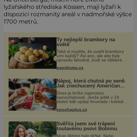
lyžařského střediska Kössen, mají lyžaři k
dispozici rozmanitý areál v nadmořské výšce
1700 metrů.
Ty nejlepší brambory na
světě
Také si myslíte, že uvařit brambory
umí každý? Asi ano, ale aby byly
opravdu lahodné, hodí se některé
jednoduché triky. Že jsou různé
panidomu.cz
varné typy od A, tedy na saláty, po D
na kaši, určitě víte, takže
Nápoj, která chutná po seně.
Jak znechucený Američan
vymyslel brčko
Dnes je brčko naprostou
samozřejmostí. Jenže ještě v 19.
století lidé upíjejí limonády i koktejly
dutými stébly žita nebo žitné slámy.
epochaplus.cz
Fungují sice dobře, mají ale jednu
nepříjemnou vlastnost po chvíl
Svěřila jsem své trápení
toulavému psovi Bobimu
Moje dětství bylo těžké. Naše