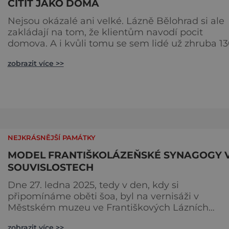
CÍTIT JAKO DOMA
Nejsou okázalé ani velké. Lázně Bělohrad si ale
zakládají na tom, že klientům navodí pocit
domova. A i kvůli tomu se sem lidé už zhruba 1
let rádi vracejí. Nejsou tu obří lázeňské koncerty
zobrazit více >>
ani velkolepé akce. Dokonce tu nenajdete ani
pravou kolonádu. Ne že by tu nebyla. Ale mnoh
lidí si jí nevšimne, ani se jí kolonáda vlastně neří
Je to pro
NEJKRÁSNĚJŠÍ PAMÁTKY
MODEL FRANTIŠKOLÁZEŇSKÉ SYNAGOGY 
SOUVISLOSTECH
Dne 27. ledna 2025, tedy v den, kdy si
připomínáme oběti šoa, byl na vernisáži v
Městském muzeu ve Františkových Lázních
představen model synagogy, která byla nacisty
zobrazit více >>