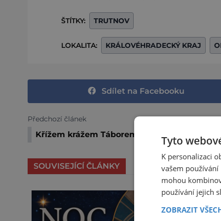
ŠTÍTKY:
TRUTNOV
LOKALITA:
KRÁLOVÉHRADECKÝ KRAJ
O
Sdílet na Facebooku
Předchozí článek
Křížem krážem Táborem: Tipy na výlety s d
Tyto webové
K personalizaci 
SOUVISEJÍCÍ ČLÁNKY
vašem používání n
mohou kombinovat
používání jejich 
ZOBRAZIT VŠEC