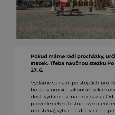
Pokud máme rádi procházky, urči
stezek. Třeba naučnou stezku Po 
27. 6.
Vydáme se na ní po stopách pro Ra
bojišti v prusko-rakouské válce r
dost, vydáme se na procházku Od s
provede celým historickým centrem
umístěná) výtvarná díla v rámci pr