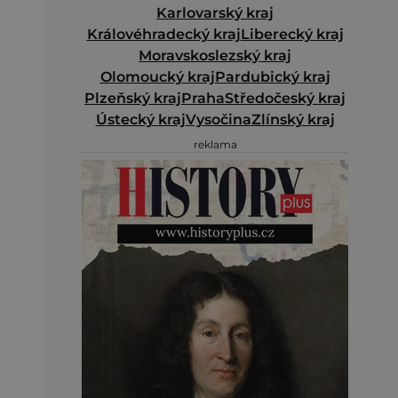
Karlovarský kraj
Královéhradecký kraj
Liberecký kraj
Moravskoslezský kraj
Olomoucký kraj
Pardubický kraj
Plzeňský kraj
Praha
Středočeský kraj
Ústecký kraj
Vysočina
Zlínský kraj
reklama