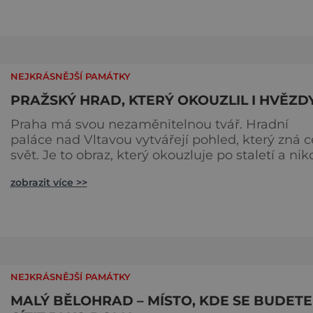
NEJKRÁSNĚJŠÍ PAMÁTKY
PRAŽSKÝ HRAD, KTERÝ OKOUZLIL I HVĚZD
Praha má svou nezaměnitelnou tvář. Hradní
paláce nad Vltavou vytvářejí pohled, který zná c
svět. Je to obraz, který okouzluje po staletí a nik
nezevšední. Neexistuje snad jediný Čech, který
zobrazit více >>
by ho neznal. Pražský hrad se objevuje na
pohlednicích, ve filmech i na fotkách. A kdo si
plánuje výlet do naší metropole, má ho na
seznamu mí
NEJKRÁSNĚJŠÍ PAMÁTKY
MALÝ BĚLOHRAD – MÍSTO, KDE SE BUDETE