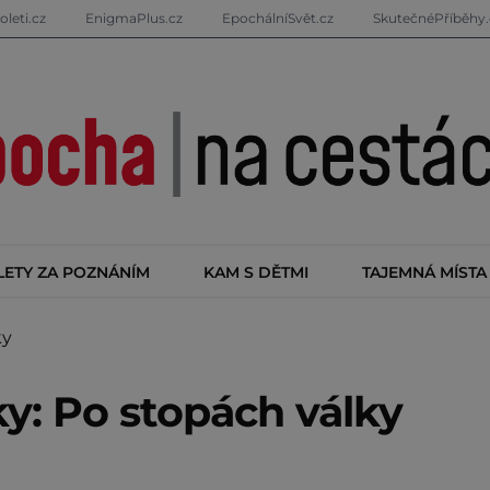
oleti.cz
EnigmaPlus.cz
EpochálníSvět.cz
SkutečnéPříběhy.
LETY ZA POZNÁNÍM
KAM S DĚTMI
TAJEMNÁ MÍSTA
ky
y: Po stopách války