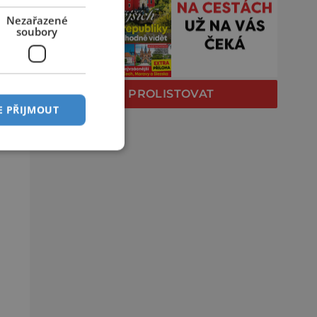
Nezařazené
soubory
9.
elů
ru
PROLISTOVAT
E PŘIJMOUT
er
ro
ní kos