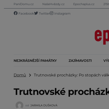
PaníDomu.cz
NašeHvězdy.cz
Epochaplus.cz
21St
Facebook
Twitter
Instagram
NEJKRÁSNĚJŠÍ PAMÁTKY
ZAJÍMAVOSTI
VÝ
Domů
Trutnovské procházky: Po stopách vál
Trutnovské procházk
od
JARMILA DUŠKOVÁ