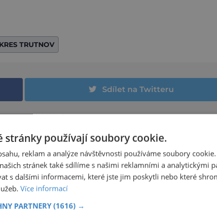
KRES TRUTNOV
Sdílet na Twitteru
Další článek
ětmi
Cyklotrasa nad Nežárkou: Z Jarošova až do S
 stránky používají soubory cookie.
obsahu, reklam a analýze návštěvnosti používáme soubory cookie.
ašich stránek také sdílíme s našimi reklamními a analytickými par
 s dalšími informacemi, které jste jim poskytli nebo které shro
služeb.
Více informací
NEJKRÁSNĚJŠÍ PAMÁTKY
HNY PARTNERY
(1616) →
NOC KOSTELŮ 2026 V HUSOVĚ SBORU V