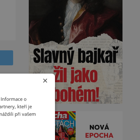
×
tráže
 Informace o
tnery, kteří je
máždili při vašem