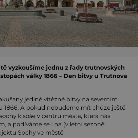
tě vyzkoušíme jednu z řady trutnovských
stopách války 1866 – Den bitvy u Trutnova
kušany jediné vítězné bitvy na severním
oku 1866. A pokud nebudeme mít chůze ještě
ochy k soše v centru města, která nás
, a podíváme se i na (v letní sezoně
ojektu Sochy ve městě.