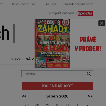
cz
TisíceReceptů.cz
iLuxus.cz
RezidenceOnline.cz
Projekt časopisu
×
DOVOLENÁ V ZAHRANIČÍ
KALENDÁŘ AKCÍ
KALENDÁŘ AKCÍ
<<
Srpen 2026
>>
27
28
29
30
31
1
2