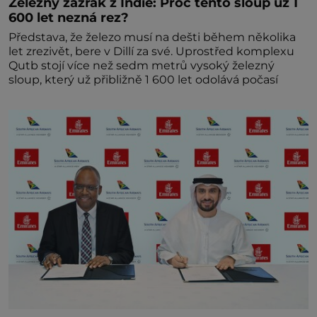
Železný zázrak z Indie: Proč tento sloup už 1
600 let nezná rez?
Představa, že železo musí na dešti během několika
let zrezivět, bere v Dillí za své. Uprostřed komplexu
Qutb stojí více než sedm metrů vysoký železný
sloup, který už přibližně 1 600 let odolává počasí