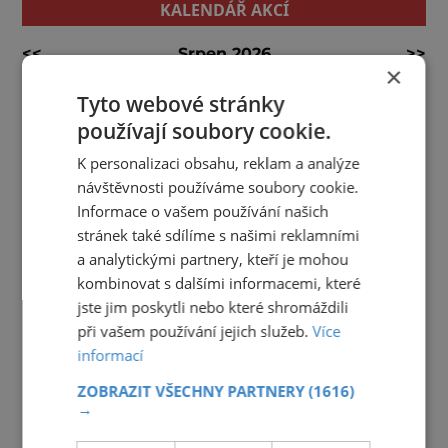
KALENDÁŘ AKCÍ
<<
Srpen 2026
>>
×
27
28
29
30
31
1
2
Tyto webové stránky
používají soubory cookie.
3
4
5
6
7
8
9
K personalizaci obsahu, reklam a analýze
10
11
12
13
14
15
16
návštěvnosti používáme soubory cookie.
17
18
19
20
21
22
23
Informace o vašem používání našich
stránek také sdílíme s našimi reklamními
24
25
26
27
28
29
30
a analytickými partnery, kteří je mohou
31
1
2
3
4
5
6
kombinovat s dalšími informacemi, které
jste jim poskytli nebo které shromáždili
při vašem používání jejich služeb.
Více
informací
ZOBRAZIT VŠECHNY PARTNERY
(1616)
→