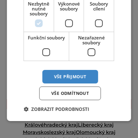
Nezbytně
Výkonové
Soubory
nutné
soubory
cílení
soubory
Funkční soubory
Nezařazené
soubory
VŠE PŘIJMOUT
VŠE ODMÍTNOUT
TIPY NA CESTY
ZOBRAZIT PODROBNOSTI
Jihočeský kraj
Jihomoravský kraj
Karlovarský kraj
Královéhradecký kraj
Liberecký kraj
Moravskoslezský kraj
Olomoucký kraj