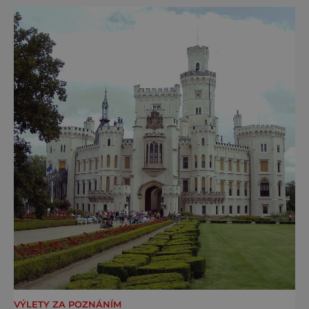
moderní zážitky do jedinečné nabídky
turistických míst – přinášíme jejich výběr. Po
přibližně pětileté
VÝLETY ZA POZNÁNÍM