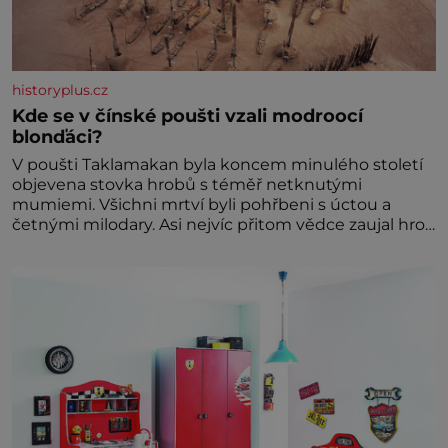
historyplus.cz
Kde se v čínské poušti vzali modroocí
blonďáci?
V poušti Taklamakan byla koncem minulého století
objevena stovka hrobů s téměř netknutými
mumiemi. Všichni mrtví byli pohřbeni s úctou a
četnými milodary. Asi nejvíc přitom vědce zaujal hrob
tříměsíčního chlapečka s modrou filcovou čapkou, z
níž se draly blonďaté vlásky. Fakt, že jsou těla
dávných lidí nesmírně dobře zachovalá, přičítají
odborníci zdejším klimatickým podmínkám. Sucho,
prosolené písky a extrémně