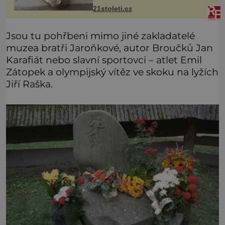
ovšem může být zatěžující pro
21stoleti.cz
peněženku. Dobrou zprávou je, že
hvězdou doporučení se nyní staly
konzervo
Jsou tu pohřbeni mimo jiné zakladatelé
muzea bratři Jaroňkové, autor Broučků Jan
Karafiát nebo slavní sportovci – atlet Emil
Zátopek a olympijský vítěz ve skoku na lyžích
Jiří Raška.