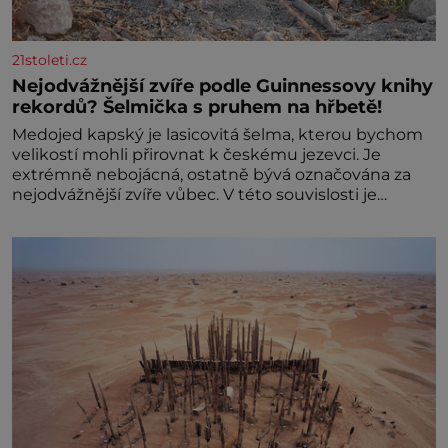
21stoleti.cz
Nejodvážnější zvíře podle Guinnessovy knihy
rekordů? Šelmička s pruhem na hřbetě!
Medojed kapský je lasicovitá šelma, kterou bychom
velikostí mohli přirovnat k českému jezevci. Je
extrémně nebojácná, ostatně bývá označována za
nejodvážnější zvíře vůbec. V této souvislosti je
dokonc