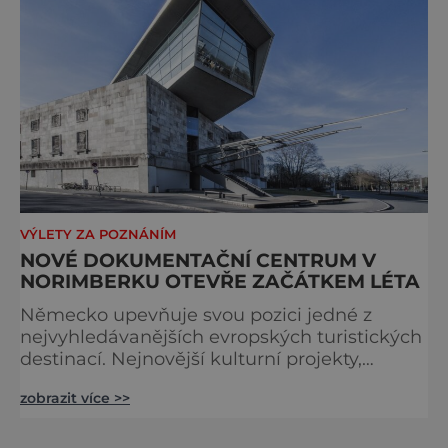
VÝLETY ZA POZNÁNÍM
NOVÉ DOKUMENTAČNÍ CENTRUM V
NORIMBERKU OTEVŘE ZAČÁTKEM LÉTA
Německo upevňuje svou pozici jedné z
nejvyhledávanějších evropských turistických
destinací. Nejnovější kulturní projekty,
otevření inovativních muzeí a velkolepé
zobrazit více >>
rekonstrukce historických památek přitahují
návštěvníky z celého světa. V nadcházejících
měsících se zde propojí kultura, historie i