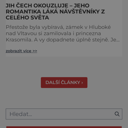
JIH ČECH OKOUZLUJE – JEHO
ROMANTIKA LÁKÁ NÁVŠTĚVNÍKY Z
CELÉHO SVĚTA
Přestože byla vybíravá, zámek v Hluboké
nad Vltavou si zamilovala i princezna
Krasomila. A vy dopadnete úplně stejně. Je
totiž jedním z nejkrásnějších u nás. Vypadá
zobrazit více >>
jako nazdobený bílý dort na svatební tabuli.
Právě proto tam proudí desítky tisíc turistů.
Zámek, který najdete 9 kilometrů od
Českých Budějovic, byl inspirován anglickým
královským
DALŠÍ ČLÁNKY ›