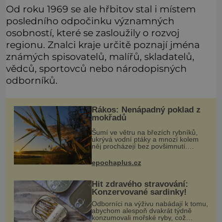
Od roku 1969 se ale hřbitov stal i místem
posledního odpočinku významných
osobností, které se zasloužily o rozvoj
regionu. Znalci kraje určitě poznají jména
známých spisovatelů, malířů, skladatelů,
vědců, sportovců nebo národopisných
odborníků.
Rákos: Nenápadný poklad z
mokřadů
Šumí ve větru na březích rybníků,
ukrývá vodní ptáky a mnozí kolem
něj procházejí bez povšimnutí.
Přesto právě rákos pomáhal stavět
domy, vyrábět lodě, zapisovat první
epochaplus.cz
texty a inspiroval řadu pověstí.
Hit zdravého stravování:
Konzervované sardinky!
Odborníci na výživu nabádají k tomu,
abychom alespoň dvakrát týdně
konzumovali mořské ryby, což