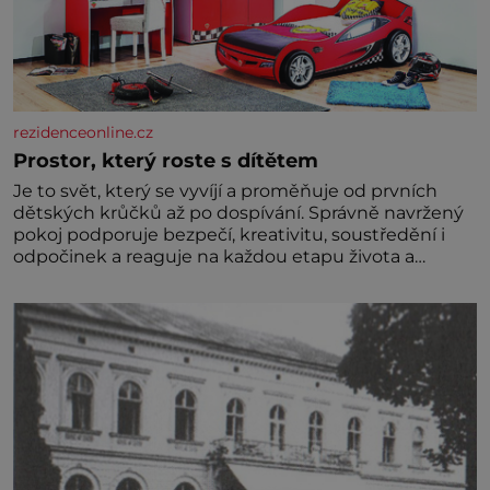
rezidenceonline.cz
Prostor, který roste s dítětem
Je to svět, který se vyvíjí a proměňuje od prvních
dětských krůčků až po dospívání. Správně navržený
pokoj podporuje bezpečí, kreativitu, soustředění i
odpočinek a reaguje na každou etapu života a
specifické potřeby dítěte. Pro nejmenší je klíčová
jednoduchost, měkkost a bezpečí, proto by pokoj
miminka měl působit především klidně a útulně.
Předškolní věk je