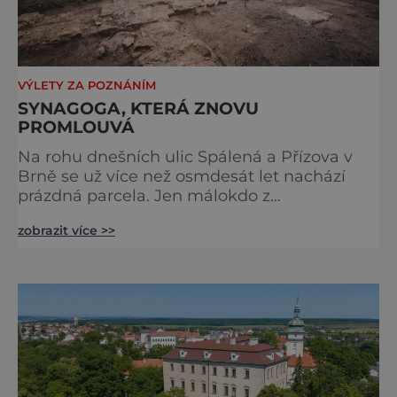
VÝLETY ZA POZNÁNÍM
SYNAGOGA, KTERÁ ZNOVU
PROMLOUVÁ
Na rohu dnešních ulic Spálená a Přízova v
Brně se už více než osmdesát let nachází
prázdná parcela. Jen málokdo z
kolemjdoucích tuší, že právě zde stála jedna
zobrazit více >>
z největších synagog v českých zemích –
monumentální stavba, která byla po
desetiletí symbolem sebevědomé a
prosperující židovské komunity. Brněnská
Velká synagoga byla slavnostně otevřena v
roce 1856, v době, kdy se město proměňovalo
v p