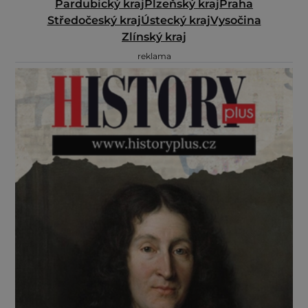
Pardubický kraj
Plzeňský kraj
Praha
Středočeský kraj
Ústecký kraj
Vysočina
Zlínský kraj
reklama