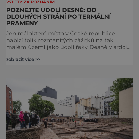
VÝLETY ZA POZNÁNÍM
POZNEJTE ÚDOLÍ DESNÉ: OD
DLOUHÝCH STRÁNÍ PO TERMÁLNÍ
PRAMENY
Jen málokteré místo v České republice
nabízí tolik rozmanitých zážitků na tak
malém území jako údolí řeky Desné v srdci
Jeseníků. Během jediného dne můžete
zobrazit více >>
nahlédnout do útrob jedné z
nejvýznamnějších vodních elektráren v
Evropě, vydat se na horské hřebeny, projet se
na koloběžce a den zakončit poznáváním
památek ve Velkých Losinách nebo v
termálním parku. [caption
id="attachment_92379" align="