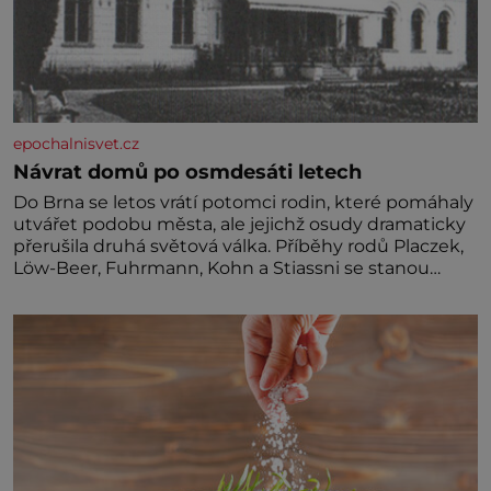
epochalnisvet.cz
Návrat domů po osmdesáti letech
Do Brna se letos vrátí potomci rodin, které pomáhaly
utvářet podobu města, ale jejichž osudy dramaticky
přerušila druhá světová válka. Příběhy rodů Placzek,
Löw-Beer, Fuhrmann, Kohn a Stiassni se stanou
jednou z hlavních dramaturgických linií festivalu
židovské kultury ŠTETL FEST 2026. Některé návraty
nejsou jednoduché. Místa, která si člověk pamatuje z
rodinných vyprávění, už dávno