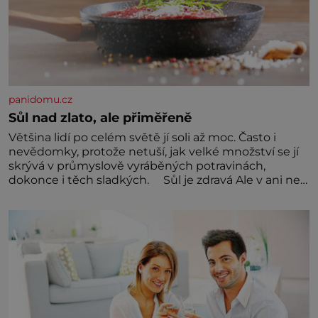
panidomu.cz
Sůl nad zlato, ale přiměřeně
Většina lidí po celém světě jí soli až moc. Často i
nevědomky, protože netuší, jak velké množství se jí
skrývá v průmyslově vyráběných potravinách,
dokonce i těch sladkých. Sůl je zdravá Ale v ani ne
třetinovém množství, než je pro většinu populace
běžné. Její základní složky– sodík a chlór – jsou
zásadní pro správné hospodaření