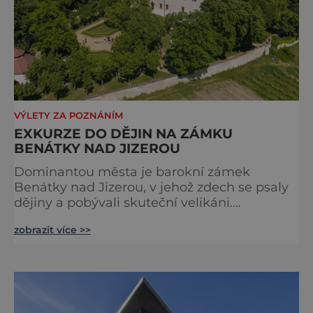
VÝLETY ZA POZNÁNÍM
EXKURZE DO DĚJIN NA ZÁMKU
BENÁTKY NAD JIZEROU
Dominantou města je barokní zámek
Benátky nad Jizerou, v jehož zdech se psaly
dějiny a pobývali skuteční velikáni.
Fenomenální dánský astronom Tycho Brahe
zobrazit více >>
tu prováděl svá slavná astronomická měření
a za zavřenými dveřmi laboratoří hledal
elixíry pro lidstvo. Došlo zde i k osudové
spolupráci s jeho přítelem, slavným Janem
Keplerem. Tímto historickým setkáním je
inspirována i zážitková mobilní detek