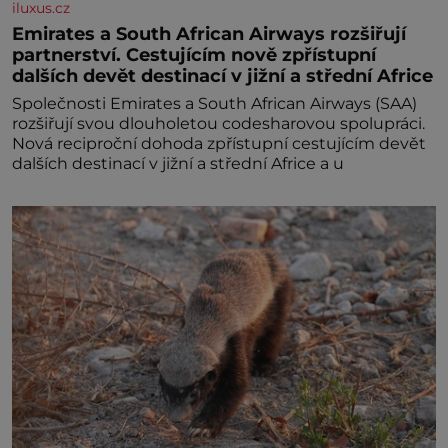
iluxus.cz
Emirates a South African Airways rozšiřují
partnerství. Cestujícím nově zpřístupní
dalších devět destinací v jižní a střední Africe
Společnosti Emirates a South African Airways (SAA)
rozšiřují svou dlouholetou codesharovou spolupráci.
Nová reciproční dohoda zpřístupní cestujícím devět
dalších destinací v jižní a střední Africe a u