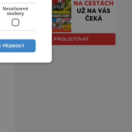
Nezařazené
soubory
PROLISTOVAT
E PŘIJMOUT