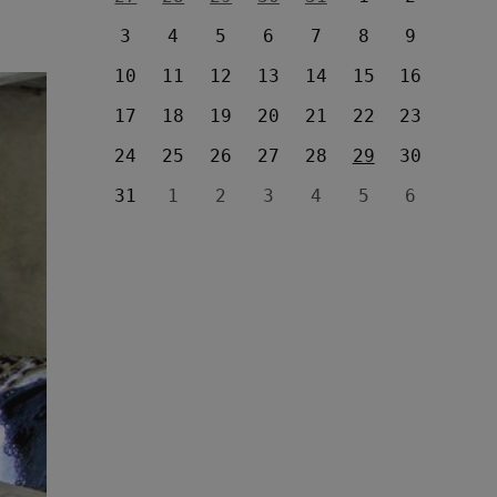
3
4
5
6
7
8
9
10
11
12
13
14
15
16
17
18
19
20
21
22
23
24
25
26
27
28
29
30
31
1
2
3
4
5
6