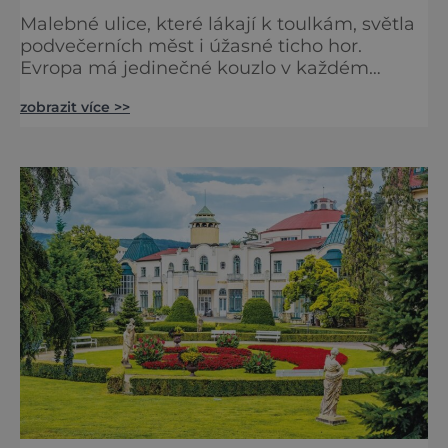
Malebné ulice, které lákají k toulkám, světla
podvečerních měst i úžasné ticho hor.
Evropa má jedinečné kouzlo v každém
období. Nové číslo Světa na dlani Speciál vás
zobrazit více >>
zve na cestu plnou inspirace, dobrodružství i
romantiky. Přinášíme vám 111 skvělých tipů,
kam vyrazit. Objevte krásu Evropy v celé její
podobě. Města s neopakovatelnou
atmosférou Vydejte se s námi na prohlídku
měst, která patří k