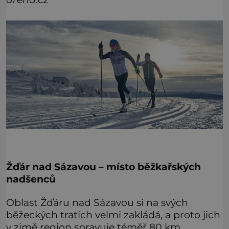
Žďár nad Sázavou – místo běžkařských
nadšenců
Oblast Žďáru nad Sázavou si na svých
běžeckých tratích velmi zakládá, a proto jich
v zimě region spravuje téměř 80 km.