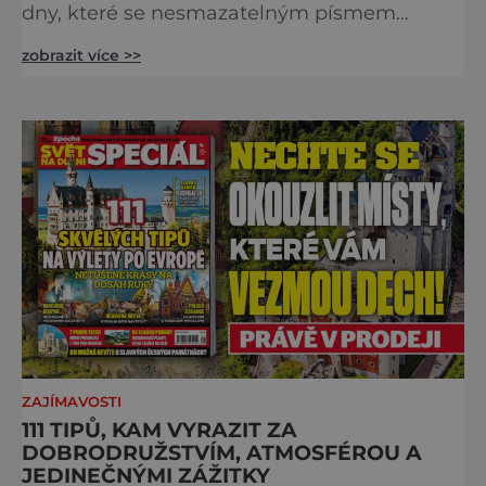
dny, které se nesmazatelným písmem
otisknou do lidské historie, a je jedno, jestli
zobrazit více >>
dojde k významnému objevu nebo děsivé
katastrofě. Vezměte si k ruce kalendář a
projděte společně s námi historii křížem
krážem. Je 10. dubna roku 49 př. n. l. a na
břehu říčky Rubikon pronáší Gaius Julius
Caesar svou slavnou vě
ZAJÍMAVOSTI
111 TIPŮ, KAM VYRAZIT ZA
DOBRODRUŽSTVÍM, ATMOSFÉROU A
JEDINEČNÝMI ZÁŽITKY