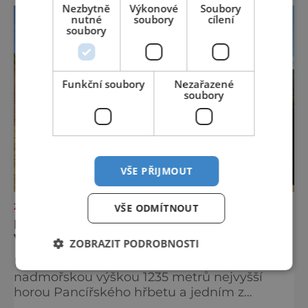
Nezbytně
Výkonové
Soubory
přijíždějí. Nejde o boj proti turistům. Jde o
nutné
soubory
cílení
ochranu krajiny, která už nechce být obětí
soubory
vlastního úspě
Funkční soubory
Nezařazené
soubory
VŠE PŘIJMOUT
ZAJÍMAVOSTI
VŠE ODMÍTNOUT
MŮSTEK: ŠUMAVSKÁ HORA TICHA,
VĚTRU A LEGENDÁRNÍHO STOUPÁNÍ
ZOBRAZIT PODROBNOSTI
Můstek, německy Brückel Berg, je se svou
nadmořskou výškou 1235 metrů nejvyšší
horou Pancířského hřbetu a jedním z
nejcharakterističtějších vrcholů západní