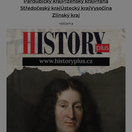
Pardubický kraj
Plzeňský kraj
Praha
Středočeský kraj
Ústecký kraj
Vysočina
Zlínský kraj
reklama