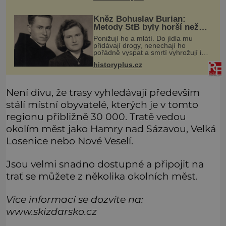
dramatický osud jeho třetího syna
Kněz Bohuslav Burian:
Metody StB byly horší než
gestapácké trýznění
Ponižují ho a mlátí. Do jídla mu
přidávají drogy, nenechají ho
pořádně vyspat a smrtí vyhrožují i
jeho nejbližším. Burian kruté týrání
historyplus.cz
nevydrží a estébákům podepíše
všechno, co po něm chtějí. Svým
pod
Není divu, že trasy vyhledávají především
stálí místní obyvatelé, kterých je v tomto
regionu přibližně 30 000. Tratě vedou
okolím měst jako Hamry nad Sázavou, Velká
Losenice nebo Nové Veselí.
Jsou velmi snadno dostupné a připojit na
trať se můžete z několika okolních měst.
Více informací se dozvíte na:
www.skizdarsko.cz