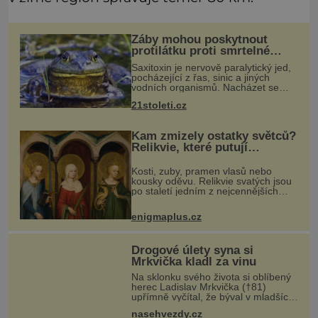
Žáby mohou poskytnout
protilátku proti smrtelné
otravě měkkýši
Saxitoxin je nervově paralytický jed,
pocházející z řas, sinic a jiných
vodních organismů. Nacházet se
však může i v lidmi konzumovaných
21stoleti.cz
mlžích, jako jsou ústřice nebo slávky.
K příznakům otravy patří
Kam zmizely ostatky světců?
Relikvie, které putují
Evropou a dodnes budí úžas
Kosti, zuby, pramen vlasů nebo
kousky oděvu. Relikvie svatých jsou
po staletí jedním z nejcennějších
pokladů křesťanského světa.
Některé mají pečlivě doloženou
enigmaplus.cz
historii, jiné provází záhady, krádeže
Drogové úlety syna si
Mrkvička kladl za vinu
Na sklonku svého života si oblíbený
herec Ladislav Mrkvička (†81)
upřímně vyčítal, že býval v mladších
letech špatný otec, a tyto výčitky v
nasehvezdy.cz
něm vyvolával hlavně velmi