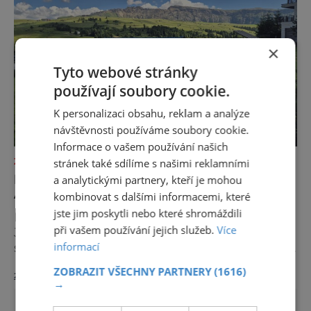
×
Tyto webové stránky
používají soubory cookie.
K personalizaci obsahu, reklam a analýze
návštěvnosti používáme soubory cookie.
Informace o vašem používání našich
stránek také sdílíme s našimi reklamními
ZAJÍMAVOSTI
NEJKRÁSNĚJŠÍ LOUKA EVROPY ŘÍKÁ
a analytickými partnery, kteří je mohou
AUTŮM DOST
kombinovat s dalšími informacemi, které
jste jim poskytli nebo které shromáždili
Na první pohled to může působit paradoxně.
při vašem používání jejich služeb.
Více
Jedna z nejfotografovanějších krajin Dolomit
informací
se rozhodla, že návštěvníků nechce více, ale
méně. Alpe di Siusi, největší vysokohorská
ZOBRAZIT VŠECHNY PARTNERY
(1616)
zobrazit více >>
louka v Evropě, zavádí od léta 2026 nová
→
pravidla příjezdu, která mají jediný cíl –
zachovat místo, kvůli němuž sem lidé