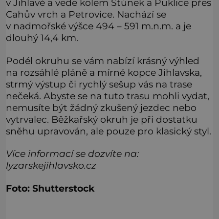
v Jihlavě a vede kolem Stúnek a Puklice přes
Cahův vrch a Petrovice. Nachází se
v nadmořské výšce 494 – 591 m.n.m. a je
dlouhý 14,4 km.
Podél okruhu se vám nabízí krásný výhled
na rozsáhlé pláně a mírné kopce Jihlavska,
strmý výstup či rychlý sešup vás na trase
nečeká. Abyste se na tuto trasu mohli vydat,
nemusíte být žádný zkušený jezdec nebo
vytrvalec. Běžkařský okruh je při dostatku
sněhu upravován, ale pouze pro klasický styl.
Více informací se dozvíte na:
lyzarskejihlavsko.cz
Foto: Shutterstock