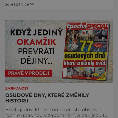
zobrazit více >>
Šumavy. Přestože nestojí v centru hlavních
turistických proudů jako Velký Javor či
Poledník, právě v tom spočívá jeho síla.
Můstek si dodnes uchovává syrový horský
charakter, klid a zvláštní atmosféru
šumavských hřebenů, kde se střídá hustý les
ZAJÍMAVOSTI
OSUDOVÉ DNY, KTERÉ ZMĚNILY
HISTORII
Existují dny, které jsou naprosto obyčejné a
rychle upadnou v zapomnění, a pak jsou tu