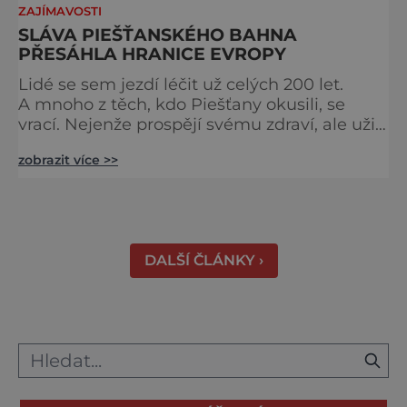
ZAJÍMAVOSTI
SLÁVA PIEŠŤANSKÉHO BAHNA
PŘESÁHLA HRANICE EVROPY
Lidé se sem jezdí léčit už celých 200 let.
A mnoho z těch, kdo Piešťany okusili, se
vrací. Nejenže prospějí svému zdraví, ale užijí
si tu i bohatý společenský život. Když se
zobrazit více >>
řekne slovenské lázně, Piešťany bývají první
volbou. Jejich věhlas je mezinárodní. A není
divu. Město rozprostřené na březích řeky
Váhu je proslulé termálními prameny
DALŠÍ ČLÁNKY ›