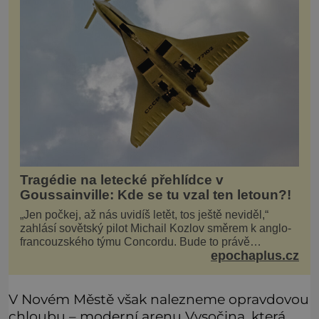
Tragédie na letecké přehlídce v
Goussainville: Kde se tu vzal ten letoun?!
„Jen počkej, až nás uvidíš letět, tos ještě neviděl,“
zahlásí sovětský pilot Michail Kozlov směrem k anglo-
francouzského týmu Concordu. Bude to právě
epochaplus.cz
konkurenční boj, co bude stát za smrtí celé 6členné
posádky Tupoleva Tu-144, zničením několika domů,
usmrcením 8 lidí na zemi (z toho 3 dětí) a 60 váž
V Novém Městě však nalezneme opravdovou
chloubu – moderní arenu Vysočina, která