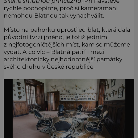
Šíleně smutnou princeznu
. Při návštěvě
rychle pochopíme, proč si kameramani
nemohou Blatnou tak vynachválit.
Místo na pahorku uprostřed blat, která dala
původní tvrzi jméno, je totiž jedním
z nejfotogeničtějších míst, kam se můžeme
vydat. A co víc – Blatná patří i mezi
architektonicky nejhodnotnější památky
svého druhu v České republice.