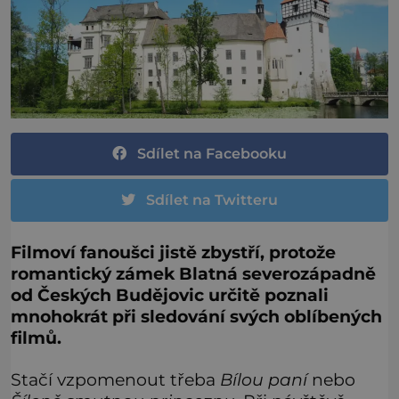
Sdílet na Facebooku
Sdílet na Twitteru
Filmoví fanoušci jistě zbystří, protože
romantický zámek Blatná severozápadně
od Českých Budějovic určitě poznali
mnohokrát při sledování svých oblíbených
filmů.
Stačí vzpomenout třeba
Bílou paní
nebo