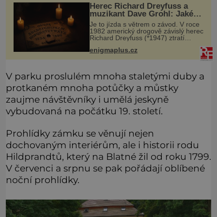
Herec Richard Dreyfuss a
muzikant Dave Grohl: Jaké
mají paranormální zážitky?
Je to jízda s větrem o závod. V roce
1982 americký drogově závislý herec
Richard Dreyfuss (*1947) ztratí
poslední zbytky sebezáchovy a
enigmaplus.cz
prohání se po silnicích ve svém
mercedesu jako utržený ze řetězu.
V parku proslulém mnoha staletými duby a
protkaném mnoha potůčky a můstky
zaujme návštěvníky i umělá jeskyně
vybudovaná na počátku 19. století.
Prohlídky zámku se věnují nejen
dochovaným interiérům, ale i historii rodu
Hildprandtů, který na Blatné žil od roku 1799.
V červenci a srpnu se pak pořádají oblíbené
noční prohlídky.