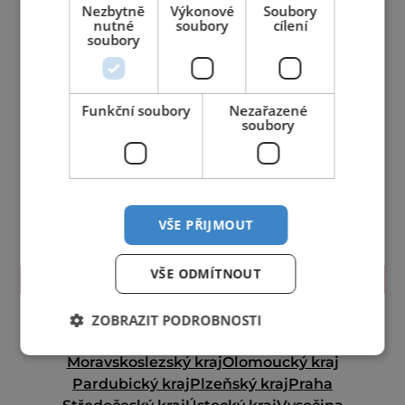
Nezbytně
Výkonové
Soubory
nutné
soubory
cílení
soubory
Funkční soubory
Nezařazené
soubory
VŠE PŘIJMOUT
VŠE ODMÍTNOUT
TIPY NA CESTY
Jihočeský kraj
Jihomoravský kraj
Karlovarský kraj
ZOBRAZIT PODROBNOSTI
Královéhradecký kraj
Liberecký kraj
Moravskoslezský kraj
Olomoucký kraj
Pardubický kraj
Plzeňský kraj
Praha