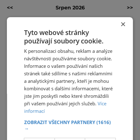
<<
Srpen 2026
>>
27
28
29
30
31
1
2
×
3
4
5
6
7
8
9
Tyto webové stránky
používají soubory cookie.
10
11
12
13
14
15
16
K personalizaci obsahu, reklam a analýze
17
18
19
20
21
22
23
návštěvnosti používáme soubory cookie.
24
25
26
27
28
29
30
Informace o vašem používání našich
stránek také sdílíme s našimi reklamními
31
1
2
3
4
5
6
a analytickými partnery, kteří je mohou
kombinovat s dalšími informacemi, které
jste jim poskytli nebo které shromáždili
při vašem používání jejich služeb.
Více
informací
ZOBRAZIT VŠECHNY PARTNERY
(1616)
→