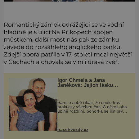
Romantický zámek odrážející se ve vodní
hladině je s ulicí Na Příkopech spojen
můstkem, další most nás pak ze zámku
zavede do rozsáhlého anglického parku.
Zdejší obora patřila v 17. století mezi největší
v Čechách a chovala se v ní i dravá zvěř.
Igor Chmela a Jana
Janěková: Jejich lásku
nakonec prověřil podivný
experiment
Sami o sobě říkají, že spolu tráví
prakticky všechen čas. A ačkoli oba
úplně rozdílní, ponorka se jim prý
naštěstí vyhýbá obloukem. On hraje
většinou podivíny, ona zase hysterky
a žárlivky. Igor Chme
nasehvezdy.cz