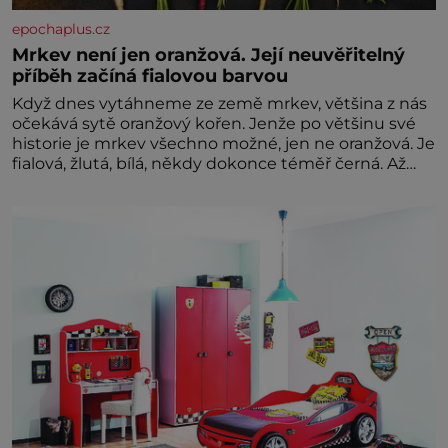
epochaplus.cz
Mrkev není jen oranžová. Její neuvěřitelný
příběh začíná fialovou barvou
Když dnes vytáhneme ze země mrkev, většina z nás
očekává sytě oranžový kořen. Jenže po většinu své
historie je mrkev všechno možné, jen ne oranžová. Je
fialová, žlutá, bílá, někdy dokonce téměř černá. Až
díky stovkám let pečlivého šlechtění se z ní stává
zelenina, bez které si českou zahradu ani
nedokážeme představit. Její příběh je