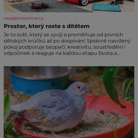
rezidenceonline.cz
Prostor, který roste s dítětem
Je to svět, který se vyvíjí a proměňuje od prvních
dětských krůčků až po dospívání. Správně navržený
pokoj podporuje bezpečí, kreativitu, soustředění i
odpočinek a reaguje na každou etapu života a
specifické potřeby dítěte. Pro nejmenší je klíčová
jednoduchost, měkkost a bezpečí, proto by pokoj
miminka měl působit především klidně a útulně.
Předškolní věk je