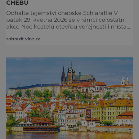
CHEBU
Odhalte tajemství chebské Schlaraffie V
pátek 29. května 2026 se v rámci celostátní
akce Noc kostelů otevřou veřejnosti i místa,
která běžně zůstávají skrytá. Jedním z
zobrazit více >>
nejzajímavějších bude bezesporu Husův
sbor Církve československé husitské v
Chebu (Vrbenského 14), který letos nabídne
večer plný historie, hudby, tajemství i
dobrodružství pro malé i velké návštěvníky.
Málokdo ví, že dnešní kos