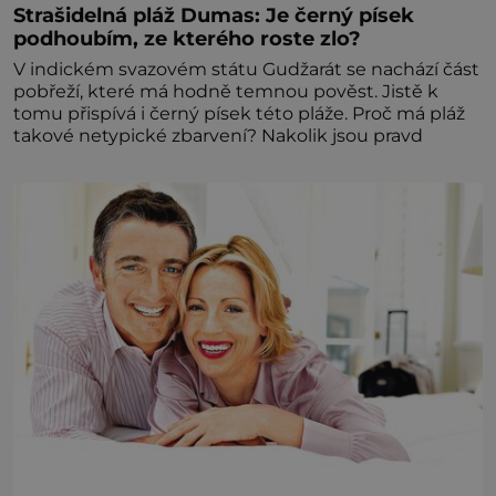
Strašidelná pláž Dumas: Je černý písek
podhoubím, ze kterého roste zlo?
V indickém svazovém státu Gudžarát se nachází část
pobřeží, které má hodně temnou pověst. Jistě k
tomu přispívá i černý písek této pláže. Proč má pláž
takové netypické zbarvení? Nakolik jsou pravd