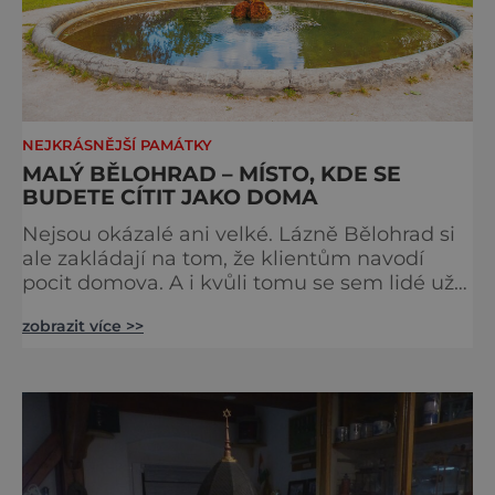
NEJKRÁSNĚJŠÍ PAMÁTKY
MALÝ BĚLOHRAD – MÍSTO, KDE SE
BUDETE CÍTIT JAKO DOMA
Nejsou okázalé ani velké. Lázně Bělohrad si
ale zakládají na tom, že klientům navodí
pocit domova. A i kvůli tomu se sem lidé už
zhruba 130 let rádi vracejí. Nejsou tu obří
zobrazit více >>
lázeňské koncerty ani velkolepé akce.
Dokonce tu nenajdete ani pravou kolonádu.
Ne že by tu nebyla. Ale mnoho lidí si jí
nevšimne, ani se jí kolonáda vlastně neříká.
Je to pro