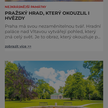
NEJKRÁSNĚJŠÍ PAMÁTKY
PRAŽSKÝ HRAD, KTERÝ OKOUZLIL I
HVĚZDY
Praha má svou nezaměnitelnou tvář. Hradní
paláce nad Vltavou vytvářejí pohled, který
zná celý svět. Je to obraz, který okouzluje po
staletí a nikdy nezevšední. Neexistuje snad
zobrazit více >>
jediný Čech, který by ho neznal. Pražský hrad
se objevuje na pohlednicích, ve filmech i na
fotkách. A kdo si plánuje výlet do naší
metropole, má ho na seznamu mí