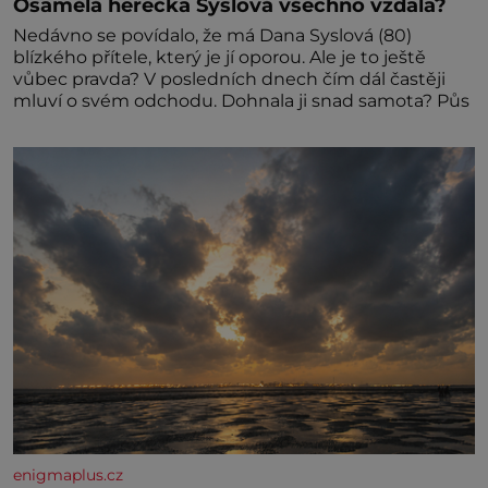
Osamělá herečka Syslová všechno vzdala?
Nedávno se povídalo, že má Dana Syslová (80)
blízkého přítele, který je jí oporou. Ale je to ještě
vůbec pravda? V posledních dnech čím dál častěji
mluví o svém odchodu. Dohnala ji snad samota? Půs
enigmaplus.cz