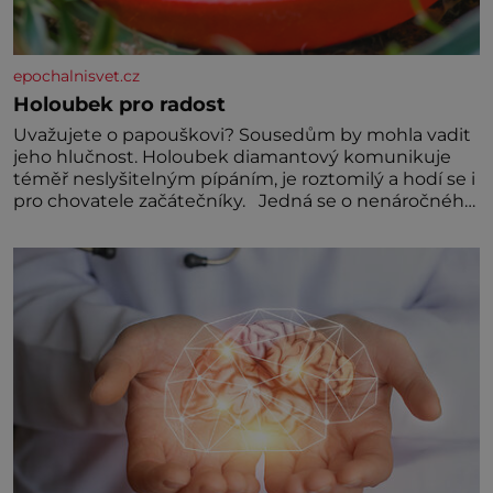
epochalnisvet.cz
Holoubek pro radost
Uvažujete o papouškovi? Sousedům by mohla vadit
jeho hlučnost. Holoubek diamantový komunikuje
téměř neslyšitelným pípáním, je roztomilý a hodí se i
pro chovatele začátečníky. Jedná se o nenáročného
klidného ptáčka, který většinu dne jen posedává.
Hodně času tráví na zemi, kde sbírá zbytky semínek
Jeho domovinou je prakticky celá Austrálie s
výjimkou pobřežní oblasti.