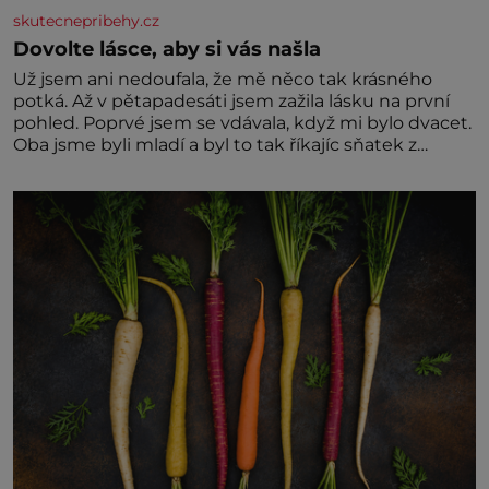
skutecnepribehy.cz
Dovolte lásce, aby si vás našla
Už jsem ani nedoufala, že mě něco tak krásného
potká. Až v pětapadesáti jsem zažila lásku na první
pohled. Poprvé jsem se vdávala, když mi bylo dvacet.
Oba jsme byli mladí a byl to tak říkajíc sňatek z
rozumu. Rodiče nás dali dohromady, Toník byl dobře
zaopatřený mladý muž. Manželství nám oběma moc
nesvědčilo, brzy jsme zjistili, že