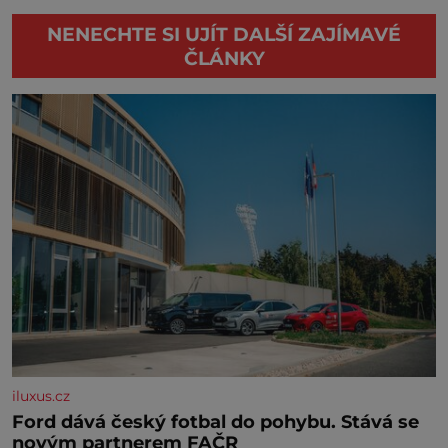
NENECHTE SI UJÍT DALŠÍ ZAJÍMAVÉ
ČLÁNKY
iluxus.cz
Ford dává český fotbal do pohybu. Stává se
novým partnerem FAČR