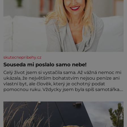
skutecnepribehy.cz
Souseda mi poslalo samo nebe!
Celý život jsem si vystačila sama. Až vážná nemoc mi
ukázala, že největším bohatstvím nejsou peníze ani
vlastní byt, ale člověk, který je ochotný podat
pomocnou ruku. Vždycky jsem byla spíš samotářka.
Nepotřebovala jsem kolem sebe partu kamarádek
ani partnera. Stačily mi knihy, práce a hlavně klid.
Hned po studiích jsem odešla z rodného města,