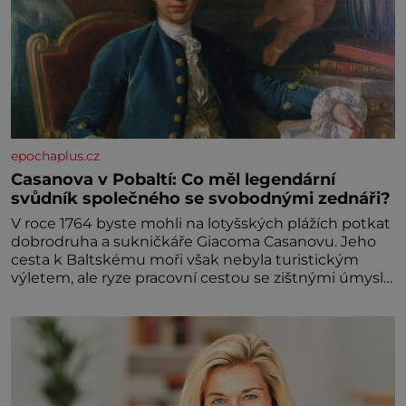
epochaplus.cz
Casanova v Pobaltí: Co měl legendární
svůdník společného se svobodnými zednáři?
V roce 1764 byste mohli na lotyšských plážích potkat
dobrodruha a sukničkáře Giacoma Casanovu. Jeho
cesta k Baltskému moři však nebyla turistickým
výletem, ale ryze pracovní cestou se zištnými úmysly.
Jaký cíl Casanova sledoval, když se například
procházel uličkami lotyšské Rigy? Casanova v Pobaltí
kontaktoval tamní zednářské lóže. Nebyl v této
oblasti žádným nováčkem, protože do zednářské