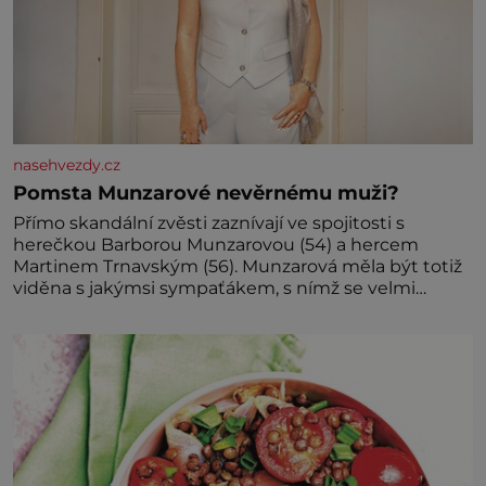
nasehvezdy.cz
Pomsta Munzarové nevěrnému muži?
Přímo skandální zvěsti zaznívají ve spojitosti s
herečkou Barborou Munzarovou (54) a hercem
Martinem Trnavským (56). Munzarová měla být totiž
viděna s jakýmsi sympaťákem, s nímž se velmi
družně, až d