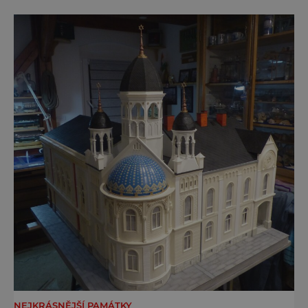
Ne že by tu nebyla. Ale mnoho lidí si jí
nevšimne, ani se jí kolonáda vlastně neříká.
Je to pro
NEJKRÁSNĚJŠÍ PAMÁTKY