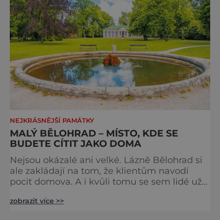
NEJKRÁSNĚJŠÍ PAMÁTKY
MALÝ BĚLOHRAD – MÍSTO, KDE SE
BUDETE CÍTIT JAKO DOMA
Nejsou okázalé ani velké. Lázně Bělohrad si
ale zakládají na tom, že klientům navodí
pocit domova. A i kvůli tomu se sem lidé už
zhruba 130 let rádi vracejí. Nejsou tu obří
zobrazit více >>
lázeňské koncerty ani velkolepé akce.
Dokonce tu nenajdete ani pravou kolonádu.