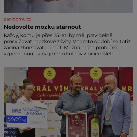
panidomu.cz
Nedovolte mozku stárnout
Každý, komu je přes 25 let, by měl pravidelně
procvičovat mozkové závity. V tomto období se totiž
začíná zhoršovat paměť. Možná máte problém
vzpomenout si na jméno kolegy z práce. Nebo
marně v paměti lovíte název knížky, kterou jste
nedávno přečetli. Je to opravdu tak, s věkem jako
kdyby se paměť rozhodla stávkovat. Cvičte