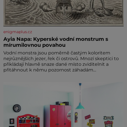
enigmaplus.cz
Ayia Napa: Kyperské vodní monstrum s
mírumilovnou povahou
Vodní monstra jsou poměrně častým koloritem
nejrůznějších jezer, řek či ostrovů. Mnozí skeptici to
přikládají hlavně snaze dané místo zviditelnit a
přitáhnout k němu pozornost záhadám
nakloněných turi