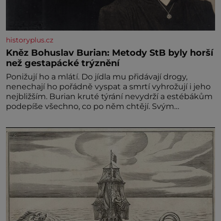
historyplus.cz
Kněz Bohuslav Burian: Metody StB byly horší
než gestapácké trýznění
Ponižují ho a mlátí. Do jídla mu přidávají drogy,
nenechají ho pořádně vyspat a smrtí vyhrožují i jeho
nejbližším. Burian kruté týrání nevydrží a estébákům
podepíše všechno, co po něm chtějí. Svým
podpisem jim potvrdí také to, že na něj během
výslechů nikdo nevyvíjel fyzický ani psychický nátlak.
Syn brněnského řezníka chce být knězem a