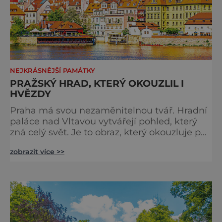
NEJKRÁSNĚJŠÍ PAMÁTKY
PRAŽSKÝ HRAD, KTERÝ OKOUZLIL I
HVĚZDY
Praha má svou nezaměnitelnou tvář. Hradní
paláce nad Vltavou vytvářejí pohled, který
zná celý svět. Je to obraz, který okouzluje po
staletí a nikdy nezevšední. Neexistuje snad
zobrazit více >>
jediný Čech, který by ho neznal. Pražský hrad
se objevuje na pohlednicích, ve filmech i na
fotkách. A kdo si plánuje výlet do naší
metropole, má ho na seznamu mí