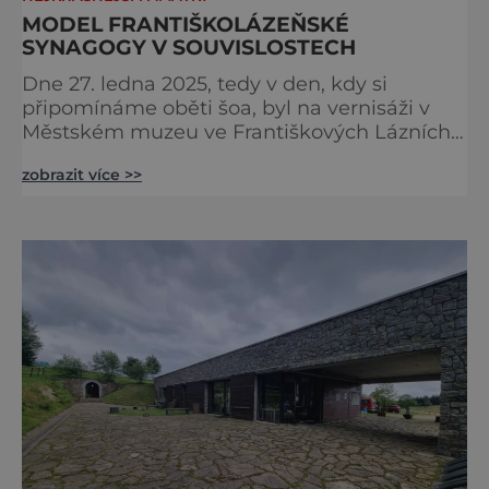
MODEL FRANTIŠKOLÁZEŇSKÉ
SYNAGOGY V SOUVISLOSTECH
Dne 27. ledna 2025, tedy v den, kdy si
připomínáme oběti šoa, byl na vernisáži v
Městském muzeu ve Františkových Lázních
představen model synagogy, která byla
zobrazit více >>
nacisty zničena v roce 1938. Do lázeňského
města se tak více než symbolicky vrátil
židovský svatostánek. Autorem modelu je
Bohuslav Karban z Aše. Připomeňme si nyní
některé události spojené s touto významnou
stavbou. [gallery ids="917