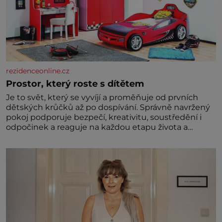
rezidenceonline.cz
Prostor, který roste s dítětem
Je to svět, který se vyvíjí a proměňuje od prvních
dětských krůčků až po dospívání. Správně navržený
pokoj podporuje bezpečí, kreativitu, soustředění i
odpočinek a reaguje na každou etapu života a
specifické potřeby dítěte. Pro nejmenší je klíčová
jednoduchost, měkkost a bezpečí, proto by pokoj
miminka měl působit především klidně a útulně.
Předškolní věk je