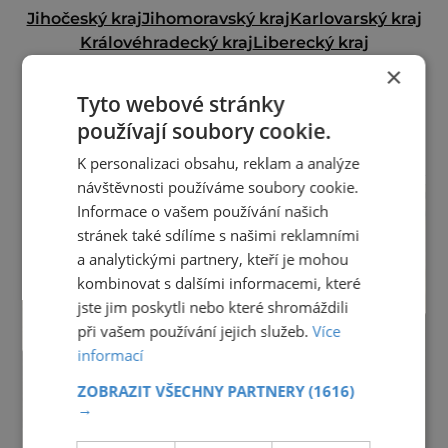
Jihočeský kraj
Jihomoravský kraj
Karlovarský kraj
Královéhradecký kraj
Liberecký kraj
Moravskoslezský kraj
Olomoucký kraj
×
Pardubický kraj
Plzeňský kraj
Praha
Tyto webové stránky
Středočeský kraj
Ústecký kraj
Vysočina
používají soubory cookie.
Zlínský kraj
K personalizaci obsahu, reklam a analýze
reklama
návštěvnosti používáme soubory cookie.
Informace o vašem používání našich
stránek také sdílíme s našimi reklamními
a analytickými partnery, kteří je mohou
kombinovat s dalšími informacemi, které
jste jim poskytli nebo které shromáždili
při vašem používání jejich služeb.
Více
informací
ZOBRAZIT VŠECHNY PARTNERY
(1616)
→