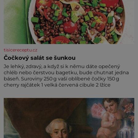
tisicereceptu.cz
Čočkový salát se šunkou
Je lehký, zdravý, a když si k němu dáte opečený
chléb nebo čerstvou bagetku, bude chutnat jedna
báseň. Suroviny 250 g vaší oblíbené čočky 150 g
cherry rajčátek 1 velká červená cibule 2 lžíce