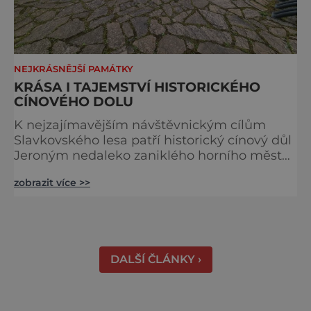
NEJKRÁSNĚJŠÍ PAMÁTKY
KRÁSA I TAJEMSTVÍ HISTORICKÉHO
CÍNOVÉHO DOLU
K nejzajímavějším návštěvnickým cílům
Slavkovského lesa patří historický cínový důl
Jeroným nedaleko zaniklého horního města
Čistá. Dolovat se v něm začalo už ve
zobrazit více >>
středověku. Národní kulturní památka je
dnes přístupná veřejnosti a hojně
vyhledávaná turisty, kteří si zde mohou učinit
poměrně konkrétní představu o namáhavé
práci tehdejších horníků. [gallery
DALŠÍ ČLÁNKY ›
ids="91631,91630,91632,91633,91634,91635,9