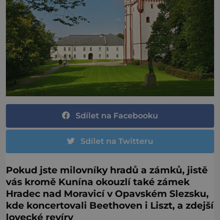
Sdílet na Facebooku
Sdílet na Twitteru
Pokud jste milovníky hradů a zámků, jistě
vás kromě Kunína okouzlí také zámek
Hradec nad Moravicí v Opavském Slezsku,
kde koncertovali Beethoven i Liszt, a zdejší
lovecké revíry