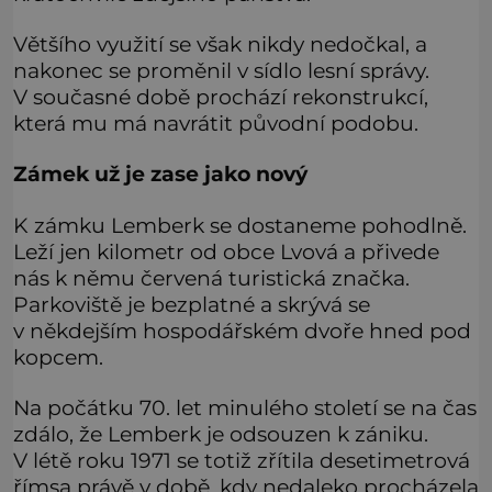
Většího využití se však nikdy nedočkal, a
nakonec se proměnil v sídlo lesní správy.
V současné době prochází rekonstrukcí,
která mu má navrátit původní podobu.
Zámek už je zase jako nový
K zámku Lemberk se dostaneme pohodlně.
Leží jen kilometr od obce Lvová a přivede
nás k němu červená turistická značka.
Parkoviště je bezplatné a skrývá se
v někdejším hospodářském dvoře hned pod
kopcem.
Na počátku 70. let minulého století se na čas
zdálo, že Lemberk je odsouzen k zániku.
V létě roku 1971 se totiž zřítila desetimetrová
římsa právě v době, kdy nedaleko procházela