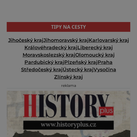
TIPY NA CESTY
Jihočeský kraj
Jihomoravský kraj
Karlovarský kraj
Královéhradecký kraj
Liberecký kraj
Moravskoslezský kraj
Olomoucký kraj
Pardubický kraj
Plzeňský kraj
Praha
Středočeský kraj
Ústecký kraj
Vysočina
Zlínský kraj
reklama