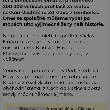
na olomouckém letišti za přítomnosti
200 000 věřících prohlásil za svatou
českou šlechtičnu Zdislavu z Lemberka.
Dnes se společně můžeme vydat po
stopách této výjimečné ženy naší historie.
Na počátku 13. století dospěl král Václav I.
k názoru, že si jeho věrný spojenec a
místodržitel v Kladsku, Havel z rodu
Markvarticů, zaslouží pořádný projev
vděčnosti.
Věnoval mu proto území v Podještědí, kde
Havel vzápětí na strmém ostrohu kopce
Krutina založil vlastní hrad. Ten měl strážit
obchodní stezku z Čech do Lužice a dostal
tehdy módní německé jméno.
Vražedný dům v Chicagu: