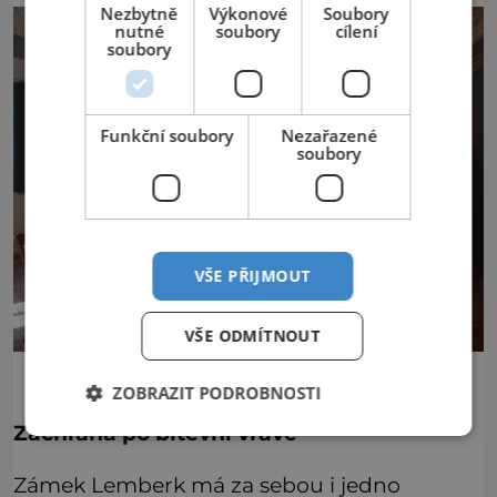
Nezbytně
Výkonové
Soubory
nutné
soubory
cílení
soubory
Funkční soubory
Nezařazené
soubory
VŠE PŘIJMOUT
VŠE ODMÍTNOUT
ZOBRAZIT PODROBNOSTI
Záchrana po bitevní vřavě
Zámek Lemberk má za sebou i jedno