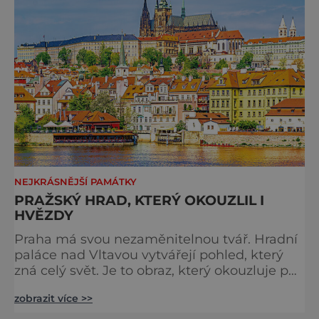
Málokdo ví, že dnešní kos
NEJKRÁSNĚJŠÍ PAMÁTKY
PRAŽSKÝ HRAD, KTERÝ OKOUZLIL I
HVĚZDY
Praha má svou nezaměnitelnou tvář. Hradní
paláce nad Vltavou vytvářejí pohled, který
zná celý svět. Je to obraz, který okouzluje po
staletí a nikdy nezevšední. Neexistuje snad
zobrazit více >>
jediný Čech, který by ho neznal. Pražský hrad
se objevuje na pohlednicích, ve filmech i na