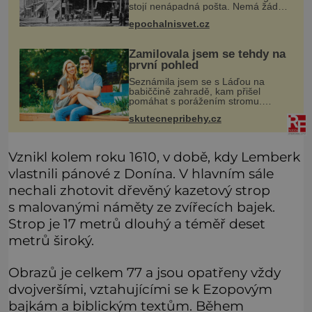
stojí nenápadná pošta. Nemá žádný
speciální nápis ani pamětní desku. A
epochalnisvet.cz
přesto prý místní zaměstnanci neradi
chodí do sklepa. Právě tady t
Zamilovala jsem se tehdy na
první pohled
Seznámila jsem se s Láďou na
babiččině zahradě, kam přišel
pomáhat s porážením stromu.
Babička mě před ním ale varovala…
skutecnepribehy.cz
Babička se mě často ptávala, kdy se
už konečně vdám. Dost mě to
deptalo,
Vznikl kolem roku 1610, v době, kdy Lemberk
vlastnili pánové z Donína. V hlavním sále
nechali zhotovit dřevěný kazetový strop
s malovanými náměty ze zvířecích bajek.
Strop je 17 metrů dlouhý a téměř deset
metrů široký.
Obrazů je celkem 77 a jsou opatřeny vždy
dvojveršími, vztahujícími se k Ezopovým
bajkám a biblickým textům. Během