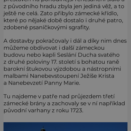
z původního hradu zbyla jen jediná věž, a to
ještě ne celá. Zato přibylo zámecké křídlo,
které po nějaké době dostalo i druhé patro,
zdobené psaníčkovými sgrafity.
A dostavby pokračovaly i dál a díky nim dnes
můžeme obdivovat i další zámeckou
budovu nebo kapli Seslání Ducha svatého
z druhé poloviny 17. století s bohatou raně
barokní štukovou výzdobou a nástropními
malbami Nanebevstoupení Ježíše Krista
a Nanebevzetí Panny Marie.
Tu najdeme v patře nad průjezdem třetí
zámecké brány a zachovaly se v ní například
původní varhany z roku 1723.