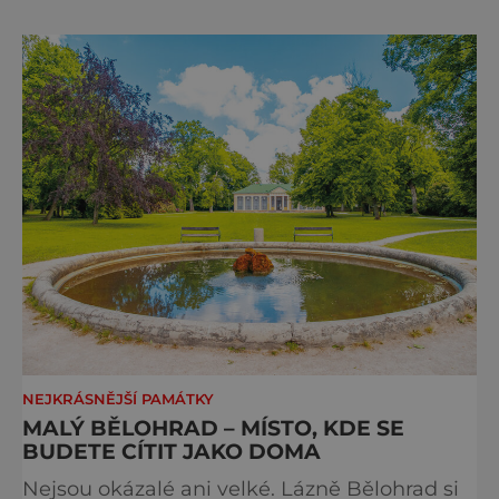
fotkách. A kdo si plánuje výlet do naší
metropole, má ho na seznamu mí
NEJKRÁSNĚJŠÍ PAMÁTKY
MALÝ BĚLOHRAD – MÍSTO, KDE SE
BUDETE CÍTIT JAKO DOMA
Nejsou okázalé ani velké. Lázně Bělohrad si