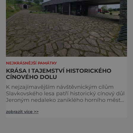
NEJKRÁSNĚJŠÍ PAMÁTKY
KRÁSA I TAJEMSTVÍ HISTORICKÉHO
CÍNOVÉHO DOLU
K nejzajímavějším návštěvnickým cílům
Slavkovského lesa patří historický cínový důl
Jeroným nedaleko zaniklého horního města
Čistá. Dolovat se v něm začalo už ve
zobrazit více >>
středověku. Národní kulturní památka je
dnes přístupná veřejnosti a hojně
vyhledávaná turisty, kteří si zde mohou učinit
poměrně konkrétní představu o namáhavé