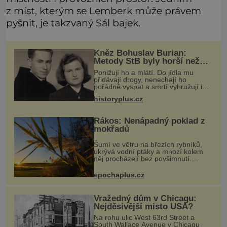
z míst, kterým se Lemberk může právem
pyšnit, je takzvaný Sál bajek.
Kněz Bohuslav Burian:
Metody StB byly horší než
gestapácké trýznění
Ponižují ho a mlátí. Do jídla mu
přidávají drogy, nenechají ho
pořádně vyspat a smrtí vyhrožují i
jeho nejbližším. Burian kruté týrání
historyplus.cz
nevydrží a estébákům podepíše
všechno, co po něm chtějí. Svým
pod
Rákos: Nenápadný poklad z
mokřadů
Šumí ve větru na březích rybníků,
ukrývá vodní ptáky a mnozí kolem
něj procházejí bez povšimnutí.
Přesto právě rákos pomáhal stavět
domy, vyrábět lodě, zapisovat první
epochaplus.cz
texty a inspiroval řadu pověstí.
Vražedný dům v Chicagu:
Nejděsivější místo USA?
Na rohu ulic West 63rd Street a
South Wallace Avenue v Chicagu