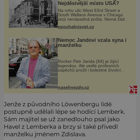
Nejděsivější místo USA?
Na rohu ulic West 63rd Street a
South Wallace Avenue v Chicagu
stojí nenápadná pošta. Nemá žádný
speciální nápis ani pamětní desku. A
epochalnisvet.cz
přesto prý místní zaměstnanci neradi
chodí do sklepa. Právě tady t
Nemoc Jandovi vzala syna i
manželku
Rocker Petr Janda (84) je žijící
legendou. Ale vedle profesních
úspěchů prožil i bolestné životní
zkoušky. Zpěvák Petr Janda (84),
frontman skupiny Olympic, je otcem
celkem pěti dětí. Přestože se můž
nasehvezdy.cz
Jenže z původního Löwenbergu lidé
postupně udělali lépe se hodící Lemberk.
Sám majitel se už zanedlouho psal jako
Havel z Lemberka a brzy si také přivedl
manželku jménem Zdislava.