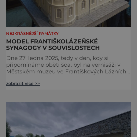
NEJKRÁSNĚJŠÍ PAMÁTKY
MODEL FRANTIŠKOLÁZEŇSKÉ
SYNAGOGY V SOUVISLOSTECH
Dne 27. ledna 2025, tedy v den, kdy si
připomínáme oběti šoa, byl na vernisáži v
Městském muzeu ve Františkových Lázních
představen model synagogy, která byla
zobrazit více >>
nacisty zničena v roce 1938. Do lázeňského
města se tak více než symbolicky vrátil
židovský svatostánek. Autorem modelu je
Bohuslav Karban z Aše. Připomeňme si nyní
některé události spojené s touto významnou
stavbou. [gallery ids="917