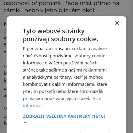
osobnost připomíná i řada míst přímo na
zámku nebo v jeho blízkém okolí.
×
Kvůli poutníkům byla už v 17. století na
Tyto webové stránky
zámku zřízena takzvaná Zdislavina
světnička, do níž se podle legendy svatá
používají soubory cookie.
žena uchylovala k rozjímání o samotě a jídlo
K personalizaci obsahu, reklam a analýze
si nechávala podávat jen malou dírou ve zdi.
návštěvnosti používáme soubory cookie.
Informace o vašem používání našich
Vyjdeme-li ze zámku, můžeme se pak projít
stránek také sdílíme s našimi reklamními
ke Zdislavině studánce pod Zdislavinou
a analytickými partnery, kteří je mohou
kaplí. Stojí u ní empírový gloriet z roku 1862
kombinovat s dalšími informacemi, které
a ve vedlejší skále je vytesaný výklenek se
jste jim poskytli nebo které shromáždili
soškou.
při vašem používání jejich služeb.
Více
informací
Vodě ze studánky je připisována léčivá moc,
a právě tuto vodu prý Zdislava používala
ZOBRAZIT VŠECHNY PARTNERY
(1616)
→
k léčení nemocných.