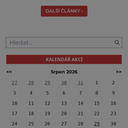
práci tehdejších horníků. [gallery
DALŠÍ ČLÁNKY ›
ids="91631,91630,91632,91633,91634,91635,9
KALENDÁŘ AKCÍ
<<
Srpen 2026
>>
27
28
29
30
31
1
2
3
4
5
6
7
8
9
10
11
12
13
14
15
16
17
18
19
20
21
22
23
24
25
26
27
28
29
30