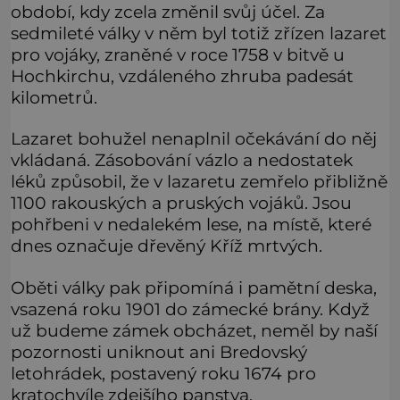
období, kdy zcela změnil svůj účel. Za
sedmileté války v něm byl totiž zřízen lazaret
pro vojáky, zraněné v roce 1758 v bitvě u
Hochkirchu, vzdáleného zhruba padesát
kilometrů.
Lazaret bohužel nenaplnil očekávání do něj
vkládaná. Zásobování vázlo a nedostatek
léků způsobil, že v lazaretu zemřelo přibližně
1100 rakouských a pruských vojáků. Jsou
pohřbeni v nedalekém lese, na místě, které
dnes označuje dřevěný Kříž mrtvých.
Oběti války pak připomíná i pamětní deska,
vsazená roku 1901 do zámecké brány. Když
už budeme zámek obcházet, neměl by naší
pozornosti uniknout ani Bredovský
letohrádek, postavený roku 1674 pro
kratochvíle zdejšího panstva.