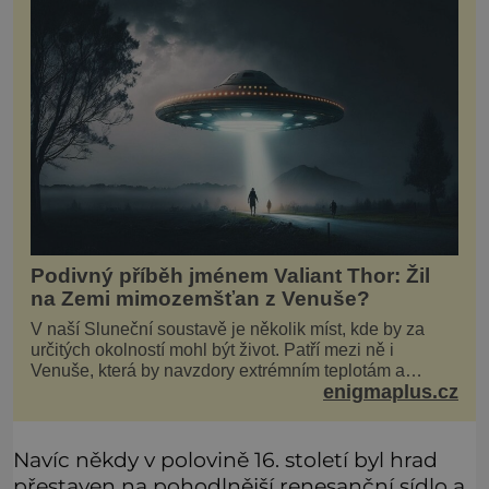
Podivný příběh jménem Valiant Thor: Žil
na Zemi mimozemšťan z Venuše?
V naší Sluneční soustavě je několik míst, kde by za
určitých okolností mohl být život. Patří mezi ně i
Venuše, která by navzdory extrémním teplotám a
enigmaplus.cz
smrtícímu složení atmosféry teoreticky mohla ukrývat
životní formy. Potvrzovat to má i podivný příběh muže
jménem Valiant Thor. Opravdu šlo o mimozem
Navíc někdy v polovině 16. století byl hrad
přestaven na pohodlnější renesanční sídlo a