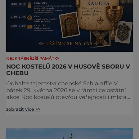
NEJKRÁSNĚJŠÍ PAMÁTKY
NOC KOSTELŮ 2026 V HUSOVĚ SBORU V
CHEBU
Odhalte tajemství chebské Schlaraffie V
pátek 29. května 2026 se v rámci celostátní
akce Noc kostelů otevřou veřejnosti i místa,
která běžně zůstávají skrytá. Jedním z
zobrazit více >>
nejzajímavějších bude bezesporu Husův
sbor Církve československé husitské v
Chebu (Vrbenského 14), který letos nabídne
večer plný historie, hudby, tajemství i
dobrodružství pro malé i velké návštěvníky.